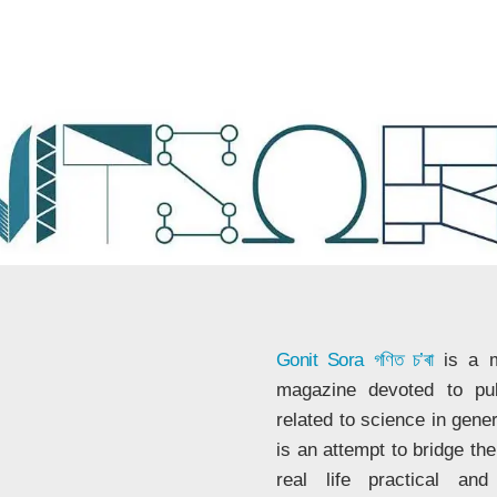
Gonit Sora
গণিত চ’ৰা
is a m
magazine devoted to publ
related to science in gene
is an attempt to bridge t
real life practical a