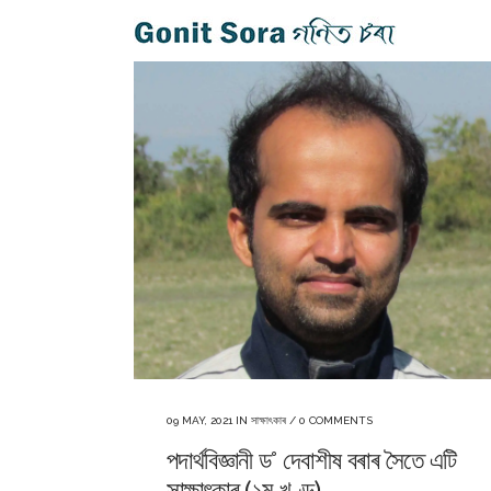
09 MAY, 2021
IN
সাক্ষাৎকাৰ
/
0 COMMENTS
পদাৰ্থবিজ্ঞানী ড° দেবাশীষ বৰাৰ সৈতে এটি
সাক্ষাৎকাৰ (১ম খণ্ড)