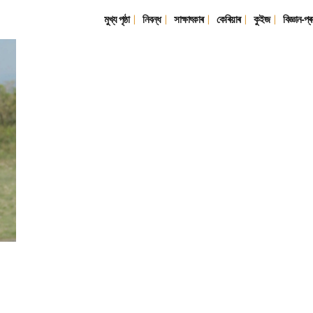
মুখ্য পৃষ্ঠা
নিবন্ধ
সাক্ষাৎকাৰ
কেৰিয়াৰ
কুইজ
বিজ্ঞান-প্ৰ