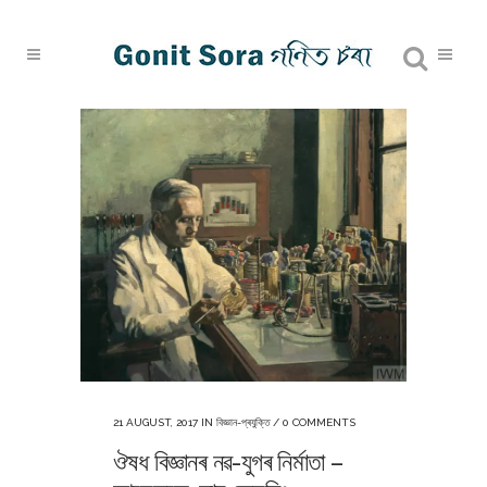
21 AUGUST, 2017
IN
বিজ্ঞান-প্ৰযুক্তি
/
0 COMMENTS
ঔষধ বিজ্ঞানৰ নৱ-যুগৰ নিৰ্মাতা –