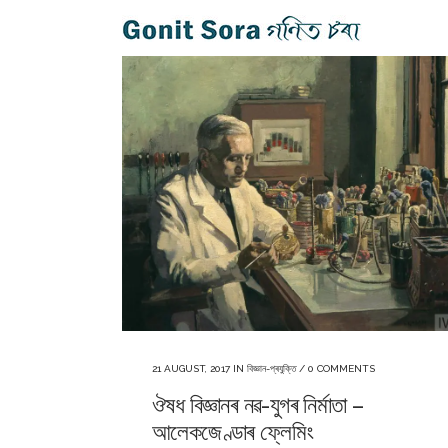
21 AUGUST, 2017
IN
বিজ্ঞান-প্ৰযুক্তি
/
0 COMMENTS
ঔষধ বিজ্ঞানৰ নৱ-যুগৰ নিৰ্মাতা –
আলেকজেণ্ডাৰ ফ্লেমিং