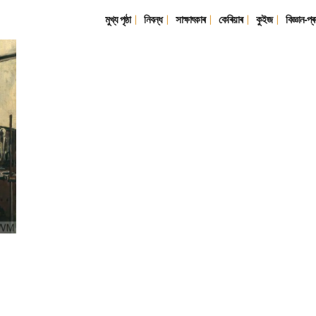
মুখ্য পৃষ্ঠা
নিবন্ধ
সাক্ষাৎকাৰ
কেৰিয়াৰ
কুইজ
বিজ্ঞান-প্ৰ