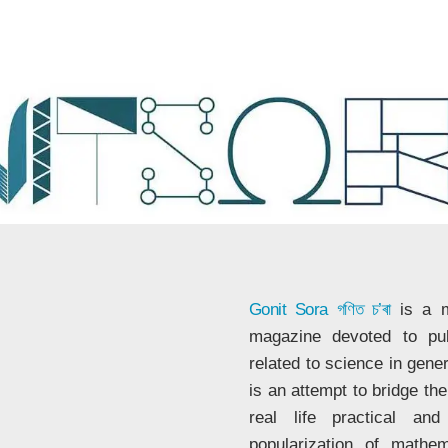
Gonit Sora
গণিত চ’ৰা
is a m
magazine devoted to publ
related to science in gene
is an attempt to bridge t
real life practical a
popularization of mathe