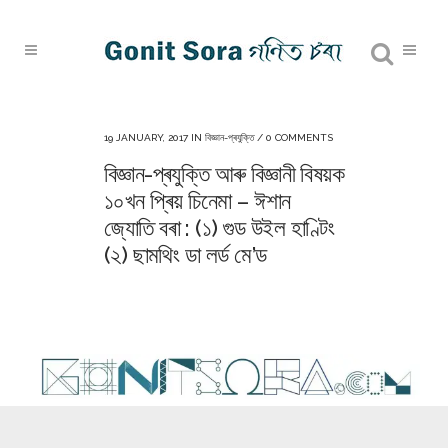
19 JANUARY, 2017
IN
বিজ্ঞান-প্ৰযুক্তি
/
0 COMMENTS
বিজ্ঞান-প্ৰযুক্তি আৰু বিজ্ঞানী বিষয়ক
১০খন প্ৰিয় চিনেমা – ঈশান
জ্যোতি বৰা : (১) গুড উইল হাণ্টিং
(২) ছামথিং ডা লৰ্ড মে’ড