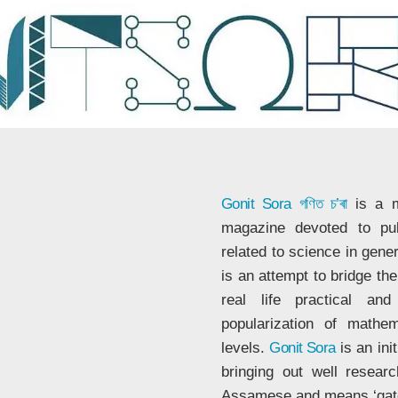
Gonit Sora
গণিত চ’ৰা
is a m
magazine devoted to publ
related to science in gene
is an attempt to bridge t
real life practical a
popularization of mathe
levels.
Gonit Sora
is an ini
bringing out well resear
Assamese and means ‘gat