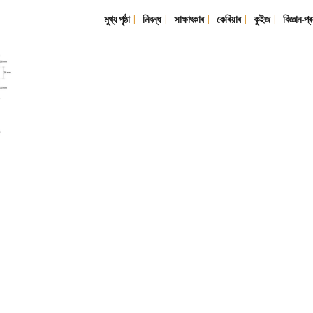
মুখ্য পৃষ্ঠা
নিবন্ধ
সাক্ষাৎকাৰ
কেৰিয়াৰ
কুইজ
বিজ্ঞান-প্ৰ