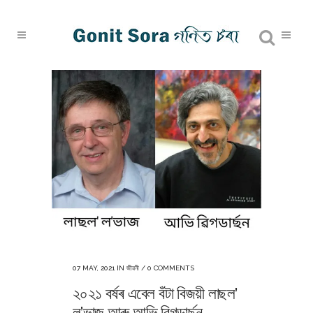
07 MAY, 2021
IN
জীৱনী
/
0 COMMENTS
২০২১ বৰ্ষৰ এবেল বঁটা বিজয়ী লাছল’
ল’ভাজ আৰু আভি ৱিগডাৰ্ছন