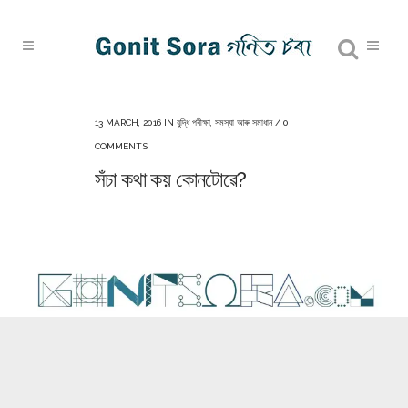
13 MARCH, 2016
IN
বুদ্ধি পৰীক্ষা
,
সমস্যা আৰু সমাধান
/
0
COMMENTS
সঁচা কথা কয় কোনটোৱে?