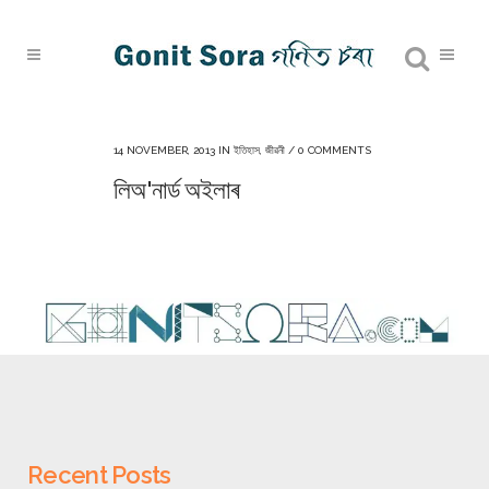
14 NOVEMBER, 2013
IN
ইতিহাস
,
জীৱনী
/
0 COMMENTS
লিঅ'নাৰ্ড অইলাৰ
Recent Posts