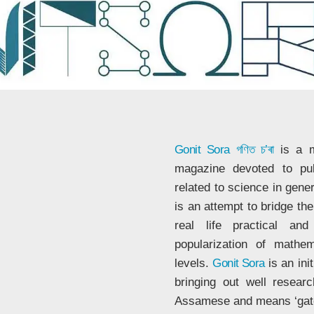
Gonit Sora
গণিত চ’ৰা
is a m
magazine devoted to publ
related to science in gene
is an attempt to bridge t
real life practical a
popularization of mathe
levels.
Gonit Sora
is an ini
bringing out well resear
Assamese and means ‘gat