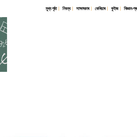
মুখ্য পৃষ্ঠা
নিবন্ধ
সাক্ষাৎকাৰ
কেৰিয়াৰ
কুইজ
বিজ্ঞান-প্ৰ