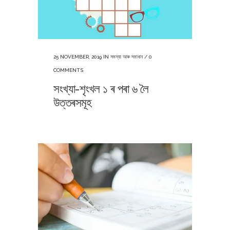
25 NOVEMBER, 2019
IN
সমস্যা আৰু সমাধান
/
0
COMMENTS
সংখ্যা-শৃংখল ১ ৰ পৰা ৬ লৈ
উত্তৰসমূহ