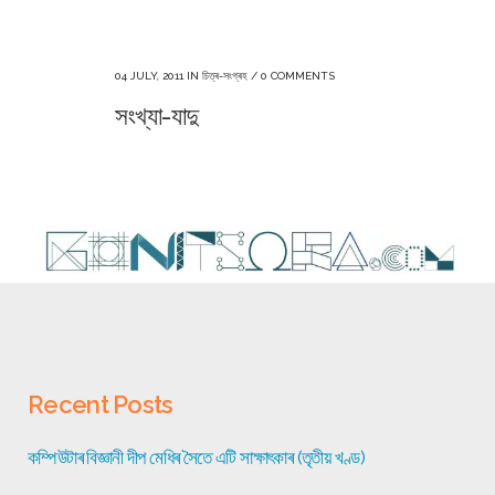
04 JULY, 2011
IN
চিত্ৰ-সংগ্ৰহ
/
0 COMMENTS
সংখ্যা-যাদু
Recent Posts
কম্পিউটাৰ বিজ্ঞানী দীপ মেধিৰ সৈতে এটি সাক্ষাৎকাৰ (তৃতীয় খণ্ড)