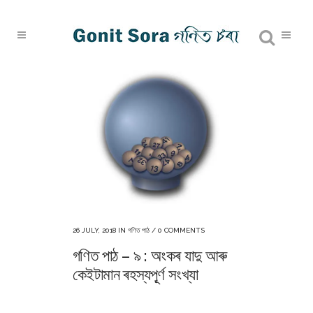
26 JULY, 2018
IN
গণিত পাঠ
/
0 COMMENTS
গণিত পাঠ – ৯ : অংকৰ যাদু আৰু
কেইটামান ৰহস্যপূ্ৰ্ণ সংখ্যা