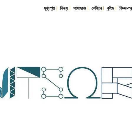
মুখ্য পৃষ্ঠা
নিবন্ধ
সাক্ষাৎকাৰ
কেৰিয়াৰ
কুইজ
বিজ্ঞান-প্ৰ