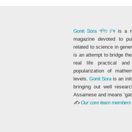
Gonit Sora
গণিত চ’ৰা
is a m
magazine devoted to publ
related to science in gene
is an attempt to bridge t
real life practical a
popularization of mathe
levels.
Gonit Sora
is an ini
bringing out well resear
Assamese and means ‘gat
✍
Our core team members