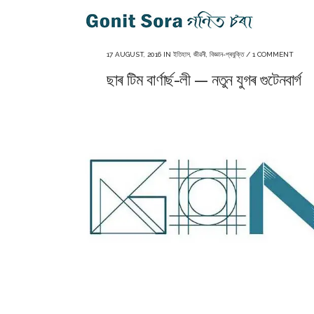
17 AUGUST, 2016
IN
ইতিহাস
,
জীৱনী
,
বিজ্ঞান-প্ৰযুক্তি
/
1 COMMENT
ছাৰ টিম বাৰ্ণাৰ্ছ-লী — নতুন যুগৰ গুটেনবাৰ্গ