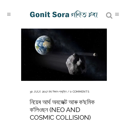
30 JULY, 2017
IN
বিজ্ঞান-প্ৰযুক্তি
/
0 COMMENTS
নিয়েৰ আৰ্থ অবজেক্ট আৰু ক’ছমিক
ক’লিওছন (NEO AND
COSMIC COLLISION)