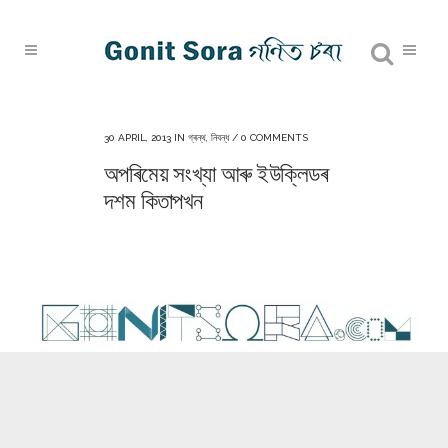
30 APRIL, 2013
IN
গ্ৰন্থ
,
নিবন্ধ
/
0 COMMENTS
অপৰিমেয় সংখ্যা আৰু ইউক্লিডৰ
দশম কিতাপখন