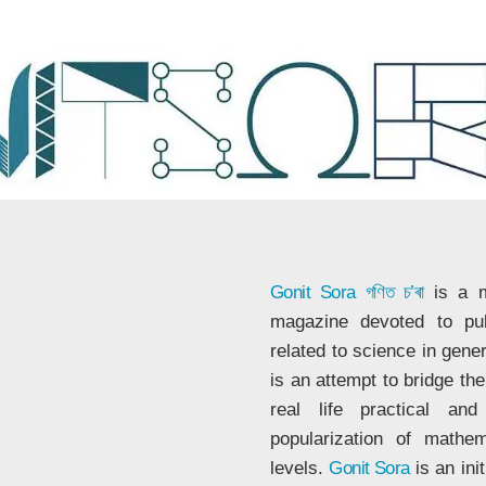
Gonit Sora
গণিত চ’ৰা
is a m
magazine devoted to publ
related to science in gene
is an attempt to bridge t
real life practical a
popularization of mathe
levels.
Gonit Sora
is an ini