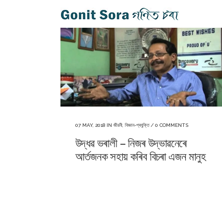
07 MAY, 2018
IN
জীৱনী
,
বিজ্ঞান-প্ৰযুক্তি
/
0 COMMENTS
উদ্ধৱ ভৰালী – নিজৰ উদ্ভাৱনেৰে
আৰ্তজনক সহায় কৰিব বিচৰা এজন মানুহ