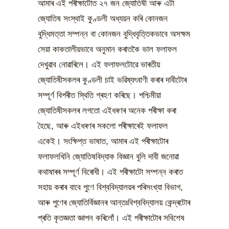
আমাৰ এই পৰীক্ষাটোত ২৭ জন জ্যোতিষী আৰু এটা
জ্যোতিষ সংস্থাই কুণ্ডলী অধ্যয়ন কৰি কোনজন
বুদ্ধিমত্তা সম্পন্ন বা কোনজন বুদ্ধিবৃত্তিকভাবে অসক্ষম
সেয়া কাকতালীয়ভাবে অনুমান কৰাতকৈ ভাল ফলাফল
দেখুৱাব নোৱাৰিলে। এই ফলাফলটোৱে ভাৰতীয়
জ্যোতিষীসকলৰ কুণ্ডলী চাই ভৱিষ্যৎবাণী কৰাৰ দাবীটোৰ
সম্পূৰ্ণ বিপৰীত স্থিতি গ্ৰহণ কৰিছে। পশ্চিমীয়া
জ্যোতিষীসকলৰ লগতো এইধৰণৰ অনেক পৰীক্ষা কৰা
হৈছে, আৰু এইধৰণৰ সকলো পৰীক্ষাৰেই ফলাফল
একেই। সংক্ষিপ্ত ভাষাত, আমাৰ এই পৰীক্ষাটোৰ
ফলাফলখিনি জ্যোতিষবিদ্যাক বিজ্ঞান বুলি দাবী জনোৱা
কথাষাৰৰ সম্পূৰ্ণ বিৰোধী। এই পৰীক্ষাটো সম্পন্ন কৰাত
সহায় কৰাৰ বাবে পুণে বিশ্ববিদ্যালয়ৰ পৰিসংখ্যা বিভাগ,
আৰু পুণেৰ জ্যোতিৰ্বিজ্ঞানৰ আন্তঃবিশ্ববিদ্যালয় কেন্দ্ৰটোৰ
প্ৰতি কৃতজ্ঞতা জ্ঞাপন কৰিলোঁ। এই পৰীক্ষাটোৰ সবিশেষ