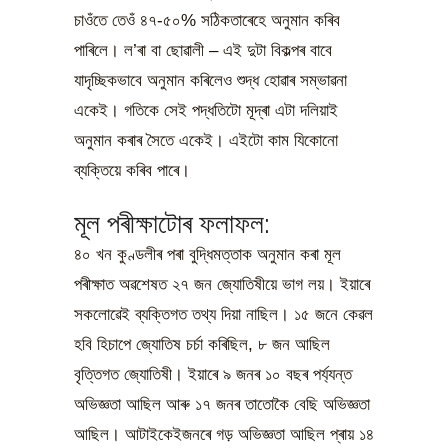
চাওঁতে তেওঁ ৪৭-৫০% সঠিকতাৰেহে অনুমান কৰিব
পাৰিলে। ল’ৰা বা ছোৱালী – এই দুটা বিকল্পৰ বাবে
যাদৃচ্ছিকভাবে অনুমান কৰিলেও শুদ্ধ হোৱাৰ সম্ভাৱনা
একেই। গতিকে সেই পদ্ধতিটো মূদ্ৰা এটা দলিয়াই
অনুমান কৰাৰ সৈতে একেই। এইটো কাম যিকোনো
ব্যক্তিয়ে কৰিব পাৰে।
মূল পৰীক্ষাটোৰ ফলাফল:
৪০ খন কুণ্ডলীৰ পৰা বুদ্ধিমত্তাক অনুমান কৰা মূল
পৰীক্ষাত অৱশেষত ২৭ জন ‌জ্যোতিষীয়ে ভাগ লয়। ইয়াৰে
সকলোৱেই ব্যক্তিগত তথ্য দিয়া নাছিল। ১৫ জনে কেৱল
হবি হিচাপে জ্যোতিষ চৰ্চা কৰিছিল, ৮ জন আছিল
বৃত্তিগত জ্যোতিষী। ইয়াৰে ৯ জনৰ ১০ বছৰ পৰ্য্যন্ত
অভিজ্ঞতা আছিল আৰু ১৭ জনৰ তাতোকৈ বেছি অভিজ্ঞতা
আছিল। আটাইকেইজনৰে গড় অভিজ্ঞতা আছিল প্ৰায় ১৪