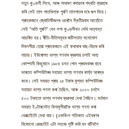
নতুন কুণ্ডলী লিখে, আৰু সাধাৰণ ৰসায়নৰ পদ্ধতি ব্যৱহাৰ
কৰি সেই তাল পাতখিলাক পুৰণি তালপাতৰ দৰে ৰূপ দিয়ে।
গ্ৰাহকজনে জ্যোতিষীজনৰ ওচৰলৈ দ্বিতীয়বাৰ আহোঁতে
সেই “অতি পুৰণি” যেন লগা কুণ্ডলীখন দেখি অত্যন্ত
আচৰিত হয়। ৰীতি-নীতিসমূহৰ জটিলতাত মনোযোগ
দিবলগীয়া হোৱা গ্ৰাহকজনে এই কথাষাৰ বাছ-বিচাৰ কৰি
নাচায়। ইউৰোপত ভাগ্য গণনাৰ ব্যৱসায় চলাই অহা
কোম্পানী কিছুমানে ১৯৮৪ চনত পোন প্ৰথমবাৰৰ বাবে
ভাৰতত কম্পিউটাৰৰ সহায়ত ভাগ্য গণনাৰ কাৰ্য্য আৰম্ভ
কৰে। সেই সময়ত প্ৰায় ২৫ টকাৰ মূল্যত কম্পিউটাৰৰ
সহায়ত ভাগ্য গণনা কৰা হৈছিল, আৰু ২০০০ চনলৈ
৫০০ টকাতো ভাগ্য গণনাৰ ব্যৱস্থা দেখা গৈছিল। বৰ্তমান
সময়ত ইণ্টাৰনেটত বিনামূলীয়াকৈ ভাগ্য গণনা কৰা
বেৱছাইটো দেখা যায়। (একবিংশ শতিকাত এইধৰণৰ
যিকোনো ৱেবছাইট এটা সহজে সৃষ্টি কৰি ধন ঘটিবলৈ