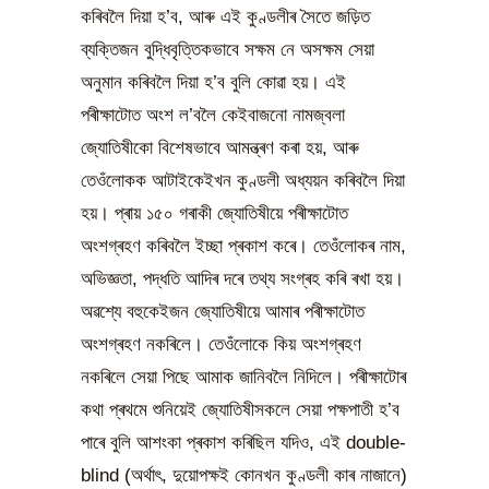
কৰিবলৈ দিয়া হ’ব, আৰু এই কুণ্ডলীৰ সৈতে জড়িত
ব্যক্তিজন বুদ্ধিবৃত্তিকভাবে সক্ষম নে অসক্ষম সেয়া
অনুমান কৰিবলৈ দিয়া হ’ব বুলি কোৱা হয়। এই
পৰীক্ষাটোত অংশ ল’বলৈ কেইবাজনো নামজ্বলা
জ্যোতিষীকো বিশেষভাবে আমন্ত্ৰণ কৰা হয়, আৰু
তেওঁলোকক আটাইকেইখন কুণ্ডলী অধ্যয়ন কৰিবলৈ দিয়া
হয়। প্ৰায় ১৫০ গৰাকী জ্যোতিষীয়ে পৰীক্ষাটোত
অংশগ্ৰহণ কৰিবলৈ ইচ্ছা প্ৰকাশ কৰে। তেওঁলোকৰ নাম,
অভিজ্ঞতা, পদ্ধতি আদিৰ দৰে তথ্য সংগ্ৰহ কৰি ৰখা হয়।
অৱশ্যে বহুকেইজন জ্যোতিষীয়ে আমাৰ পৰীক্ষাটোত
অংশগ্ৰহণ নকৰিলে। তেওঁলোকে কিয় অংশগ্ৰহণ
নকৰিলে সেয়া পিছে আমাক জানিবলৈ নিদিলে। পৰীক্ষাটোৰ
কথা প্ৰথমে শুনিয়েই জ্যোতিষীসকলে সেয়া পক্ষপাতী হ’ব
পাৰে বুলি আশংকা প্ৰকাশ কৰিছিল যদিও, এই double-
blind (অৰ্থাৎ, দুয়োপক্ষই কোনখন কুণ্ডলী কাৰ নাজানে)