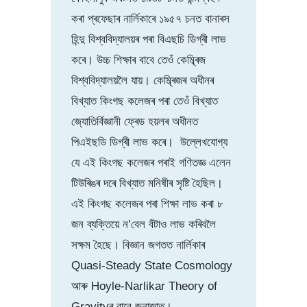
কৰা প্ৰফেছাৰ নাৰ্লিকাৰে ১৯৫৭ চনত বানাৰস
হিন্দু বিশ্ববিদ্যালয়ৰ পৰা বিএছচি ডিগ্ৰী লাভ
কৰে। উচ্চ শিক্ষাৰ বাবে তেওঁ কেম্ব্ৰিজ
বিশ্ববিদ্যালয়লৈ যায়। কেম্ব্ৰিজৰ অধীনৰ
বিখ্যাত কিংগছ কলেজৰ পৰা তেওঁ বিখ্যাত
জ্যোতিৰ্বিজ্ঞানী ফ্ৰেড হয়লৰ অধীনত
পিএইছডি ডিগ্ৰী লাভ কৰে। উল্লেখযোগ্য
যে এই কিংগছ কলেজৰ পৰাই গণিতজ্ঞ এলেন
টিউৰিঙৰ দৰে বিখ্যাত মনিষীৰ সৃষ্টি হৈছিল।
এই কিংগছ কলেজৰ পৰা শিক্ষা লাভ কৰা ৮
জন ব্যক্তিয়ে ন’বেল বঁটাও লাভ কৰিবলৈ
সক্ষম হৈছে। বিজ্ঞান জগতত নাৰ্লিকাৰ
Quasi-Steady State Cosmology
আৰু Hoyle-Narlikar Theory of
Gravityৰ বাবে জনাজাত।