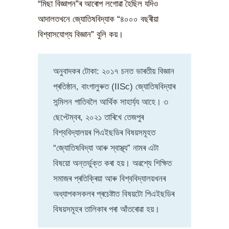
“মিছা বিজ্ঞাপন”ৰ আৰোপ লগোৱা হৈছিল যদিও
আদালতখনে জ্যোতিষবিদ্যাক “৪০০০ বছৰীয়া
বিশ্বাসযোগ্য বিজ্ঞান” বুলি কয়।
অনুবাদকৰ টোকা: ২০১৭ চনত ভাৰতীয় বিজ্ঞান
প্ৰতিষ্ঠান, বাংগালুৰুত (IISc) জ্যোতিষবিদ্যাৰ
সন্মিলন পাতিবলৈ আৰ্থিক সাহাৰ্য্য আহে। ৩
ছেপ্টেম্বৰ, ২০২১ তাৰিখে তেজপুৰ
বিশ্ববিদ্যালয়ৰ পিএইছডিৰ বিষয়সমূহত
“জ্যোতিষবিদ্যা আৰু স্বাস্থ্য” নামৰ এটা
বিষয়ো অন্তৰ্ভুক্ত কৰা হয়। অৱশ্যে শিক্ষিত
সমাজৰ প্ৰতিক্ৰিয়া আৰু বিশ্ববিদ্যালয়খনৰ
অধ্যাপকসকলৰ প্ৰচেষ্টাত বিষয়টো পিএইছডিৰ
বিষয়সমূহৰ তালিকাৰ পৰা আঁতৰোৱা হয়।