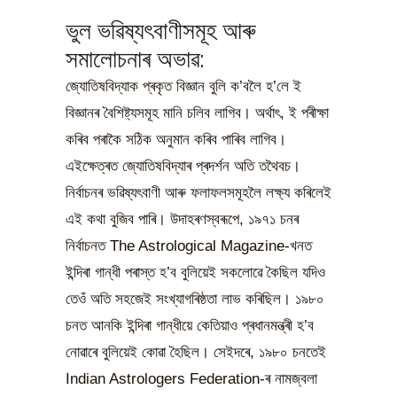
ভুল ভৱিষ্যৎবাণীসমূহ আৰু
সমালোচনাৰ অভাৱ:
জ্যোতিষবিদ্যাক প্ৰকৃত বিজ্ঞান বুলি ক’বলৈ হ’লে ই
বিজ্ঞানৰ বৈশিষ্ট্যসমূহ মানি চলিব লাগিব। অৰ্থাৎ, ই পৰীক্ষা
কৰিব পৰাকৈ সঠিক অনুমান কৰিব পাৰিব লাগিব।
এইক্ষেত্ৰত জ্যোতিষবিদ্যাৰ প্ৰদৰ্শন অতি তথৈবচ।
নিৰ্বাচনৰ ভৱিষ্যৎবাণী আৰু ফলাফলসমূহলৈ লক্ষ্য কৰিলেই
এই কথা বুজিব পাৰি। উদাহৰণস্বৰূপে, ১৯৭১ চনৰ
নিৰ্বাচনত The Astrological Magazine-খনত
ইন্দিৰা গান্ধী পৰাস্ত হ’ব বুলিয়েই সকলোৱে কৈছিল যদিও
তেওঁ অতি সহজেই সংখ্যাগৰিষ্ঠতা লাভ কৰিছিল। ১৯৮০
চনত আনকি ইন্দিৰা গান্ধীয়ে কেতিয়াও প্ৰধানমন্ত্ৰী হ’ব
নোৱাৰে বুলিয়েই কোৱা হৈছিল। সেইদৰে, ১৯৮০ চনতেই
Indian Astrologers Federation-ৰ নামজ্বলা