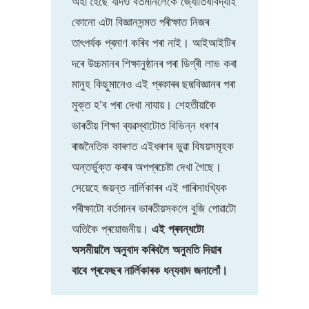
অহা হৈছে যদিও বৰ্তমানলৈকে জ্যোতিষবিদ্যাই
কোনো এটা বিজ্ঞানসন্মত পৰীক্ষাত নিজৰ
তাৎপৰ্যক প্ৰমাণ কৰিব পৰা নাই। আইআইটিৰ
দৰে উচ্চমানৰ শিক্ষানুষ্ঠানৰ পৰা ডিগ্ৰী লাভ কৰা
মানুহ কিছুমানেও এই প্ৰকাৰৰ ছদ্মবিজ্ঞানৰ পৰা
মুক্ত হ’ব পৰা দেখা নাযায়। শেহতীয়াকৈ
ভাৰতীয় শিক্ষা ব্যৱস্থাটোত বিভিন্ন ধৰণৰ
ৰাজনৈতিক কাৰণত এইধৰণৰ ভুৱা বিষয়সমূহক
অন্তৰ্ভুক্ত কৰাৰ অপপ্ৰচেষ্টা দেখা গৈছে।
সেয়েহে জয়ন্ত নাৰ্লিকাৰৰ এই পাৰিসাংখ্যিক
পৰীক্ষাটো বৰ্তমানৰ ভাৰতীয়সকলে বুজি পোৱাটো
অতিকৈ প্ৰয়োজনীয়।
এই প্ৰবন্ধটো
অসমীয়ালৈ অনুবাদ কৰিবলৈ অনুমতি দিয়াৰ
বাবে প্ৰফেছৰ নাৰ্লিকাৰক ধন্যবাদ জনালোঁ।