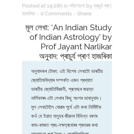
Posted at 19:26h
in
পৰ্যালোচনা
by
প্ৰাচুৰ্য প্ৰাণ
হাজৰিকা
0 Comments
Share
মূল লেখা: ‘An Indian Study
of Indian Astrology’ by
Prof Jayant Narlikar
অনুবাদ: প্ৰাচুৰ্য প্ৰাণ হাজৰিকা
অনুবাদকৰ টোকা: এই বিশেষ লেখাটো ভাৰতীয়
জ্যোতিষবিদ্যাৰ সম্পৰ্কত এজন প্ৰখ্যাত
ভাৰতীয় জ্যোতিৰ্বিজ্ঞানী, প্ৰফেছৰ জয়ন্ত
নাৰ্লিকাৰৰ এটা লেখাৰ কিছু অংশৰ ভাবানুবাদ।
মূল লেখাটোলৈ যোৱাৰ পূৰ্বে এটা কথা নিৰ্দিষ্টকৈ
কওঁ যে ইয়াত মানুহৰ জীৱনৰ বিভিন্ন ধৰণৰ
কাম-কাজত গ্ৰহ-নক্ষত্ৰবোৰৰ প্ৰভাৱৰ কথা