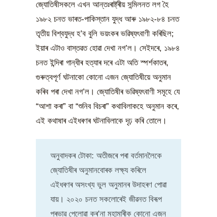
জ্যোতিষীসকলে এখন আন্তঃৰাষ্ট্ৰীয় সন্মিলনত লগ হৈ
১৯৮২ চনত ভাৰত-পাকিস্তান যুদ্ধ আৰু ১৯৮২-৮৪ চনত
তৃতীয় বিশ্বযুদ্ধ হ’ব বুলি ভয়ংকৰ ভৱিষ্যৎবাণী কৰিছিল;
ইয়াৰ এটাও বাস্তৱত হোৱা দেখা নগ’ল। সেইদৰে, ১৯৮৪
চনত ইন্দিৰা গান্ধীৰ হত্যাৰ দৰে এটা অতি স্পৰ্শকাতৰ,
গুৰুত্বপূৰ্ণ ঘটনাকো কোনো এজন জ্যোতিষীয়ে অনুমান
কৰিব পৰা দেখা নগ’ল। জ্যোতিষীৰ ভৱিষ্যৎবাণী সমূহে যে
“আশা কৰা” বা “শুনিব বিচৰা” কথাবিলাকহে অনুমান কৰে,
এই কথাষাৰ এইধৰণৰ ঘটনাবিলাকে দৃঢ় কৰি তোলে।
অনুবাদকৰ টোকা: অতীজৰে পৰা বৰ্তমানলৈকে
জ্যোতিষীৰ অনুমানবোৰক লক্ষ্য কৰিলে
এইধৰণৰ অসংখ্য ভুল অনুমানৰ উদাহৰণ পোৱা
যায়। ২০২০ চনত সকলোৰেই জীৱনত বিৰূপ
প্ৰভাৱ পেলোৱা কৰ’না মহামাৰীক কোনো এজন