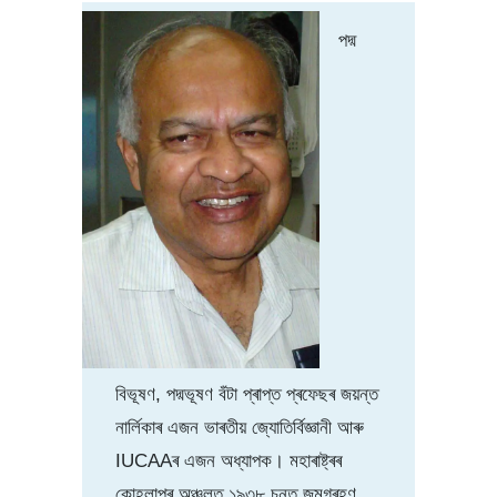
পদ্ম
বিভূষণ, পদ্মভূষণ বঁটা প্ৰাপ্ত প্ৰফেছৰ জয়ন্ত
নাৰ্লিকাৰ এজন ভাৰতীয় জ্যোতিৰ্বিজ্ঞানী আৰু
IUCAAৰ এজন অধ্যাপক। মহাৰাষ্ট্ৰৰ
কোহলাপুৰ অঞ্চলত ১৯৩৮ চনত জন্মগ্ৰহণ