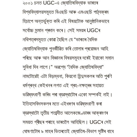
২০০১ চনত UGC-এ জ্যোতিষবিদ্যাক ভাৰতৰ
বিশ্ববিদ্যালয়সমূহত বিএছচি আৰু এমএছচি পাঠ্যক্ৰম
হিচাপে অন্তৰ্ভুক্ত কৰি এই বিষয়টোক আনুষ্ঠানিকভাবে
সৰ্বোচ্চ সন্মান প্ৰদান কৰে। সেই সময়ৰ UGCৰ
নথিপত্ৰসমূহত কোৱা হৈছিল যে “ভাৰতৰ বৈদিক
জ্যোতিষবিদ্যাক পুনৰ্জীৱিত কৰি তোলাৰ প্ৰয়োজন আহি
পৰিছে আৰু আন বিজ্ঞানৰ বিষয়সমূহৰ দৰেই ইয়াকো সমান
সুবিধা দিব লাগে।” অৱশ্যে “বৈদিক জ্যোতিষবিদ্যা”
নামটোৱেই এটা বিড়ম্বনা, কিয়নো হিন্দুসকলৰ অতি পুৰণি
ধৰ্মগ্ৰন্থ কেইখনৰ লগত এই গ্ৰহ-নক্ষত্ৰৰ সহায়ত
ভৱিষ্যৎবাণী কৰিব পৰা ব্যৱস্থাটোৰ একো সম্পৰ্কই নাই।
ইতিহাসবিদসকলৰ মতে এইধৰণৰ ভৱিষ্যৎবাণী কৰা
ব্যৱস্থাটো তৃতীয় শতাব্দীত আলেকজেণ্ডাৰৰ আক্ৰমণৰ
সময়ত গ্ৰীছৰ পৰাহে ভাৰতলৈ আহিছিল। UGCৰ সেই
ঘোষণাটোৰ ৯ মাহৰ ভিতৰতেই জ্যোতিষ-বিভাগ সৃষ্টিৰ বাবে