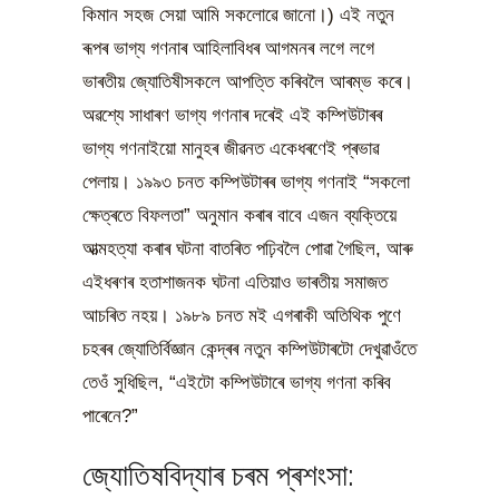
কিমান সহজ সেয়া আমি সকলোৱে জানো।) এই নতুন
ৰূপৰ ভাগ্য গণনাৰ আহিলাবিধৰ আগমনৰ লগে লগে
ভাৰতীয় জ্যোতিষীসকলে আপত্তি কৰিবলৈ আৰম্ভ কৰে।
অৱশ্যে সাধাৰণ ভাগ্য গণনাৰ দৰেই এই কম্পিউটাৰৰ
ভাগ্য গণনাইয়ো মানুহৰ জীৱনত একেধৰণেই প্ৰভাৱ
পেলায়। ১৯৯৩ চনত কম্পিউটাৰৰ ভাগ্য গণনাই “সকলো
ক্ষেত্ৰতে বিফলতা” অনুমান কৰাৰ বাবে এজন ব্যক্তিয়ে
আত্মহত্যা কৰাৰ ঘটনা বাতৰিত পঢ়িবলৈ পোৱা গৈছিল, আৰু
এইধৰণৰ হতাশাজনক ঘটনা এতিয়াও ভাৰতীয় সমাজত
আচৰিত নহয়। ১৯৮৯ চনত মই এগৰাকী অতিথিক পুণে
চহৰৰ জ্যোতিৰ্বিজ্ঞান কেন্দ্ৰৰ নতুন কম্পিউটাৰটো দেখুৱাওঁতে
তেওঁ সুধিছিল, “এইটো কম্পিউটাৰে ভাগ্য গণনা কৰিব
পাৰেনে?”
জ্যোতিষবিদ্যাৰ চৰম প্ৰশংসা: