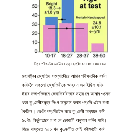
চিত্ৰ: পৰীক্ষাটোৰ ভলণ্টিয়াৰ ছাত্ৰ-ছাত্ৰীসকলৰ বয়সৰ বাৰংবাৰতা
মহাৰাষ্ট্ৰৰ জ্যোতিষ সংস্থাটোৱে আমাৰ পৰীক্ষাটোক বৰ্জন
কৰিবলৈ সকলো জ্যোতিষীকে আহ্বান জনাইছিল যদিও
ইয়াৰ সভাপতিজনে জ্যোতিষবিদ্যাৰ সহায় লৈ আমাৰ ওচৰত
থকা কুণ্ডলীসমূহৰ লিংগ অনুমান কৰাৰ পদ্ধতি এটাৰ কথা
কৈছিল। তেওঁৰ পদ্ধতিটোৰ মতে কুণ্ডলী অধ্যয়ন কৰি
৬০% নিৰ্ভুলতাৰে ল’ৰা নে ছোৱালী অনুমান কৰিব পাৰি।
পিছে বাস্তৱত ২০০ খন কুণ্ডলীত সেই পৰীক্ষাটো কৰি