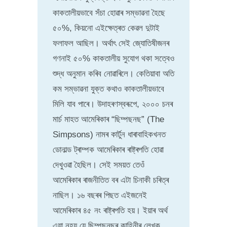
কাকতালীয়ভাবে সঁচা হোৱাৰ সম্ভাৱনা হৈছে
৫০%, কিয়নো এইক্ষেত্ৰত কেৱল দুটাই
ফলাফল আছিল। অৰ্থাৎ সেই জ্যোতিষীজনৰ
গণনাই ৫০% কাকতালীয় সুযোগ থকা সত্বেও
শুদ্ধ অনুমান কৰিব নোৱাৰিলে। কেতিয়াবা অতি
কম সম্ভাৱনা যুক্ত কথাও কাকতালীয়ভাবে
মিলি যাব পাৰে। উদাহৰণস্বৰূপে, ২০০০ চনৰ
মাৰ্চ মাহত আমেৰিকাৰ “ছিম্পছনছ” (The
Simpsons) নামৰ কাৰ্টুন ধাৰাবাহিকখনত
ডোনাল্ড ট্ৰাম্পক আমেৰিকাৰ ৰাষ্ট্ৰপতি হোৱা
দেখুওৱা হৈছিল। সেই সময়ত তেওঁ
আমেৰিকাৰ ৰাজনীতিত বৰ এটা চিনাকী চৰিত্ৰ
নাছিল। ১৬ বছৰৰ পিছত এইজনেই
আমেৰিকাৰ ৪৫ নং ৰাষ্ট্ৰপতি হয়। ইয়াৰ অৰ্থ
এয়া নহয় যে ছিম্পছনছৰ কাহিনীৰ লেখক