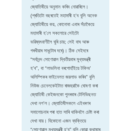
জ্যোতিষীয়ে অনুমান কৰিব নোৱাৰিলে।
(প্ৰতিটো বছৰতেই মহামাৰী হ’ব বুলি অনেক
জ্যোতিষীয়ে কয়, কোনোবা এবাৰ সঁচাকৈয়ে
মহামাৰী হ’লে সকলোৱে সেইটো
ভৱিষ্যৎবাণীলৈ ঘূৰি চায়; সেই বাঘ আৰু
গৰখীয়াৰ সাধুটোৰ দৰে)। ঠিক সেইদৰে
“সৰ্বানন্দ সোণোৱাল দ্বিতীয়বাৰ মুখ্যমন্ত্ৰী
হ’ব”, বা “লাভলিনা বৰগোহাঁইয়ে টকিঅ’
অলিম্পিকৰ ফাইনেলত জয়লাভ কৰিব” বুলি
নিউজ চেনেলকেইটাত ৰাজহুৱাকৈ ঘোষণা কৰা
জ্যোতিষী কেইজনকো পুনৰবাৰ টেলিভিছনত
দেখা নগ’ল। জ্যোতিষীসকলে এইধৰণৰ
সমালোচনাৰ পৰা হাত সাৰি থাকিবলৈ চেষ্টা কৰা
দেখা যায়। যিকোনো এজন ব্যক্তিয়ে
“সোণোৱাল মুখ্যমন্ত্ৰী হ’ব” বুলি কোৱা কথাষাৰ