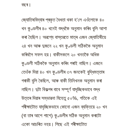
বছৰ।
‌জ্যোতিষবিদ্যাৰ প্ৰকৃত বৈধতা থকা হ’লে এওঁলোকে ৪০
খন কুণ্ডলীৰ ৪০ খনেই শুদ্ধকৈ অনুমান কৰিব বুলি আশা
কৰা হৈছিল। অৱশ্যে বাস্তৱতে মাত্ৰ এজন জ্যোতিষীয়ে
২৪ খন আৰু দুজনে ২২ খন কুণ্ডলী সঠিককৈ অনুমান
কৰিবলৈ সফল হয়। বাকীসকলে ২০ খনতকৈ অধিক
কুণ্ডলী সঠিককৈ অনুমান কৰিব পৰাই নাছিল। এজনে
তেওঁক দিয়া ৪০ খন কুণ্ডলীৰ ৩৭ জনকেই বুদ্ধিমত্তাৰ
গৰাকী বুলি কৈছিল, আৰু বাকী তিনিখনক অনুমান কৰা
নাছিল। দুটা বিকল্পৰ বাবে সম্পূৰ্ণ যাদৃচ্ছিকভাবে শুদ্ধ
উত্তৰ দিয়াৰ সম্ভাৱনা যিহেতু ৫০%, গতিকে এই
পৰীক্ষাটোত যাদৃচ্ছিকভাবে কোনো এজন ব্যক্তিয়ে ২০ খন
(বা তাৰ আশে পাশে) কুণ্ডলীৰ সঠিক অনুমান কৰাটো
একো আচৰিত নহয়। পিছে এই পৰীক্ষাটোত