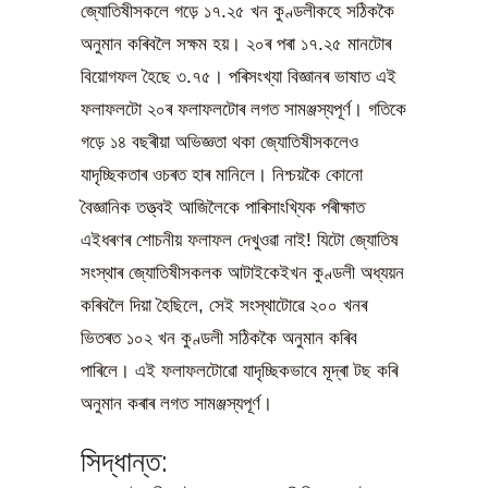
জ্যোতিষীসকলে গড়ে ১৭.২৫ খন কুণ্ডলীকহে সঠিককৈ
অনুমান কৰিবলৈ সক্ষম হয়। ২০ৰ পৰা ১৭.২৫ মানটোৰ
বিয়োগফল হৈছে ৩.৭৫। পৰিসংখ্যা বিজ্ঞানৰ ভাষাত এই
ফলাফলটো ২০ৰ ফলাফলটোৰ লগত সামঞ্জস্যপূৰ্ণ। গতিকে
গড়ে ১৪ বছৰীয়া অভিজ্ঞতা থকা জ্যোতিষীসকলেও
যাদৃচ্ছিকতাৰ ওচৰত হাৰ মানিলে। নিশ্চয়কৈ কোনো
বৈজ্ঞানিক তত্ত্বই আজিলৈকে পাৰিসাংখ্যিক পৰীক্ষাত
এইধৰণৰ শোচনীয় ফলাফল দেখুওৱা নাই! যিটো জ্যোতিষ
সংস্থাৰ জ্যোতিষীসকলক আটাইকেইখন কুণ্ডলী অধ্যয়ন
কৰিবলৈ দিয়া হৈছিলে, সেই সংস্থাটোৱে ২০০ খনৰ
ভিতৰত ১০২ খন কুণ্ডলী সঠিককৈ অনুমান কৰিব
পাৰিলে। এই ফলাফলটোৱো যাদৃচ্ছিকভাবে মূদ্ৰা টছ কৰি
অনুমান কৰাৰ লগত সামঞ্জস্যপূৰ্ণ।
সিদ্ধান্ত: