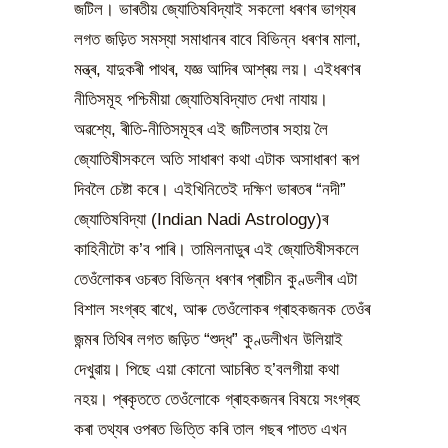
জটিল। ভাৰতীয় জ্যোতিষবিদ্যাই সকলো ধৰণৰ ভাগ্যৰ
লগত জড়িত সমস্যা সমাধানৰ বাবে বিভিন্ন ধৰণৰ মালা,
মন্ত্ৰ, যাদুকৰী পাথৰ, যজ্ঞ আদিৰ আশ্ৰয় লয়। এইধৰণৰ
নীতিসমূহ পশ্চিমীয়া জ্যোতিষবিদ্যাত দেখা নাযায়।
অৱশ্যে, ৰীতি-নীতিসমূহৰ এই জটিলতাৰ সহায় লৈ
জ্যোতিষীসকলে অতি সাধাৰণ কথা এটাক অসাধাৰণ ৰূপ
দিবলৈ চেষ্টা কৰে। এইখিনিতেই দক্ষিণ ভাৰতৰ “নদী”
জ্যোতিষবিদ্যা (Indian Nadi Astrology)ৰ
কাহিনীটো ক’ব পাৰি। তামিলনাডুৰ এই জ্যোতিষীসকলে
তেওঁলোকৰ ওচৰত বিভিন্ন ধৰণৰ প্ৰাচীন কুণ্ডলীৰ এটা
বিশাল সংগ্ৰহ ৰাখে, আৰু তেওঁলোকৰ গ্ৰাহকজনক তেওঁৰ
জন্মৰ তিথিৰ লগত জড়িত “শুদ্ধ” কুণ্ডলীখন উলিয়াই
দেখুৱায়। পিছে এয়া কোনো আচৰিত হ’বলগীয়া কথা
নহয়। প্ৰকৃততে তেওঁলোকে গ্ৰাহকজনৰ বিষয়ে সংগ্ৰহ
কৰা তথ্যৰ ওপৰত ভিত্তি কৰি তাল গছৰ পাতত এখন