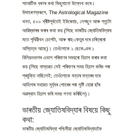
সাংঘাটিক ধৰণৰ কথা কিছুমানো উল্লেখ কৰে।
উদাহৰণস্বৰূপে, The Astrological Magazine
খনত, ৫০০ খ্ৰীষ্টপূৰ্বতেই ইউৰেনাচ, নেপছুন আৰু প্লুটো
আৱিষ্কাৰৰ কৰাৰ কথা কয় (পিছে ভাৰতীয় জ্যোতিষবিদ্যাৰ
মতে পৃথিৱীখন চেপেটা, আৰু ৰাহু-কেতুৰ দৰে চৰিত্ৰৰো
অস্তিত্ব আছে)। তেওঁলোকে ১ ছেকেণ্ডৰ ১
বিলিয়নভাগৰ এভাগ পৰিমাণৰ সময়ৰো হিচাপ কৰাৰ কথা
কয় (পিছে বাস্তৱত সেই পৰিমাণৰ সময় হিচাপ কৰিব পৰা
প্ৰযুক্তি নাছিলেই; তেওঁলোকে যন্তৰ মন্তৰৰ দৰে
আহিলাৰ সহায়ত সূৰ্য্যৰ পোহৰৰ পৰা সৃষ্টি হোৱা ছাঁৰ
অৱস্থান হিচাপ কৰি সময় গণনা কৰিছিল)।
ভাৰতীয় জ্যোতিষবিদ্যাৰ বিষয়ে কিছু
কথা:
ভাৰতীয় জ্যোতিষবিদ্যা পশ্চিমীয়া জ্যোতিষবিদ্যাতকৈ