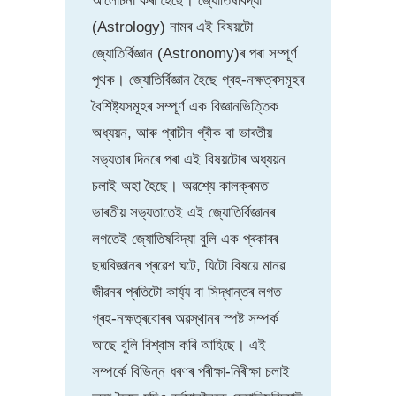
আলোচনা কৰা হৈছে। জ্যোতিষবিদ্যা
(Astrology) নামৰ এই বিষয়টো
জ্যোতিৰ্বিজ্ঞান (Astronomy)ৰ পৰা সম্পূৰ্ণ
পৃথক। জ্যোতিৰ্বিজ্ঞান হৈছে গ্ৰহ-নক্ষত্ৰসমূহৰ
বৈশিষ্ট্যসমূহৰ সম্পূৰ্ণ এক বিজ্ঞানভিত্তিক
অধ্যয়ন, আৰু প্ৰাচীন গ্ৰীক বা ভাৰতীয়
সভ্যতাৰ দিনৰে পৰা এই বিষয়টোৰ অধ্যয়ন
চলাই অহা হৈছে। অৱশ্যে কালক্ৰমত
ভাৰতীয় সভ্যতাতেই এই জ্যোতিৰ্বিজ্ঞানৰ
লগতেই জ্যোতিষবিদ্যা বুলি এক প্ৰকাৰৰ
ছদ্মবিজ্ঞানৰ প্ৰৱেশ ঘটে, যিটো বিষয়ে মানৱ
জীৱনৰ প্ৰতিটো কাৰ্য্য বা সিদ্ধান্তৰ লগত
গ্ৰহ-নক্ষত্ৰবোৰৰ অৱস্থানৰ স্পষ্ট সম্পৰ্ক
আছে বুলি বিশ্বাস কৰি আহিছে। এই
সম্পৰ্কে বিভিন্ন ধৰণৰ পৰীক্ষা-নিৰীক্ষা চলাই