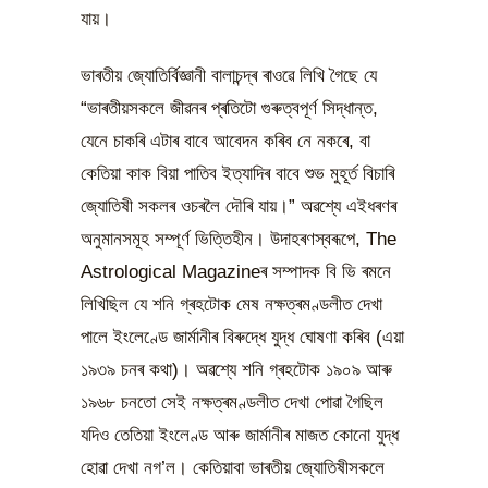
যায়।
ভাৰতীয় জ্যোতিৰ্বিজ্ঞানী বালাচন্দ্ৰ ৰাওৱে লিখি গৈছে যে
“ভাৰতীয়সকলে জীৱনৰ প্ৰতিটো গুৰুত্বপূৰ্ণ সিদ্ধান্ত,
যেনে চাকৰি এটাৰ বাবে আবেদন কৰিব নে নকৰে, বা
কেতিয়া কাক বিয়া পাতিব ইত্যাদিৰ বাবে শুভ মুহূৰ্ত বিচাৰি
জ্যোতিষী সকলৰ ওচৰলৈ দৌৰি যায়।” অৱশ্যে এইধৰণৰ
অনুমানসমূহ সম্পূৰ্ণ ভিত্তিহীন। উদাহৰণস্বৰূপে, The
Astrological Magazineৰ সম্পাদক বি ভি ৰমনে
লিখিছিল যে শনি গ্ৰহটোক মেষ নক্ষত্ৰমণ্ডলীত দেখা
পালে ইংলেণ্ডে জাৰ্মানীৰ বিৰুদ্ধে যুদ্ধ ঘোষণা কৰিব (এয়া
১৯৩৯ চনৰ কথা)। অৱশ্যে শনি গ্ৰহটোক ১৯০৯ আৰু
১৯৬৮ চনতো সেই নক্ষত্ৰমণ্ডলীত দেখা পোৱা গৈছিল
যদিও তেতিয়া ইংলেণ্ড আৰু জাৰ্মানীৰ মাজত কোনো যুদ্ধ
হোৱা দেখা নগ’ল। কেতিয়াবা ভাৰতীয় জ্যোতিষীসকলে