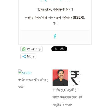
গৱেষক ছাত্ৰ, পদাৰ্থবিজ্ঞান বিভাগ
ভাৰতীয় বিজ্ঞান শিক্ষা আৰু গৱেষণা প্ৰতিষ্ঠান (IISER),
পুণে
WhatsApp
More
প্ৰাচীন ভাৰতত গণিত চৰ্চাৰ চমু
আভাস
ভাৰতীয় মুদ্ৰাৰ নতুন চিহ্ন
নিৰ্মাতা উদয় কুমাৰৰ সৈতে এটি
আছুতীয়া সাক্ষাৎকাৰ