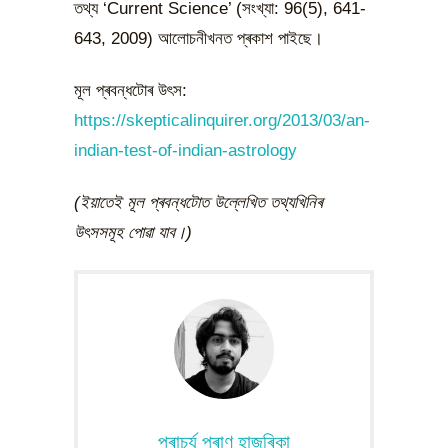
তথ্য ‘Current Science’ (সংখ্যা: 96(5), 641-
643, 2009) আলোচনীখনত প্ৰকাশ পাইছে।
মূল প্ৰবন্ধটোৰ উৎস:
https://skepticalinquirer.org/2013/03/an-
indian-test-of-indian-astrology
(ইয়াতেই মূল প্ৰবন্ধটোত উল্লেখিত তথ্যখিনিৰ
উৎসসমূহ পোৱা যাব।)
প্ৰাচুৰ্য প্ৰাণ হাজৰিকা