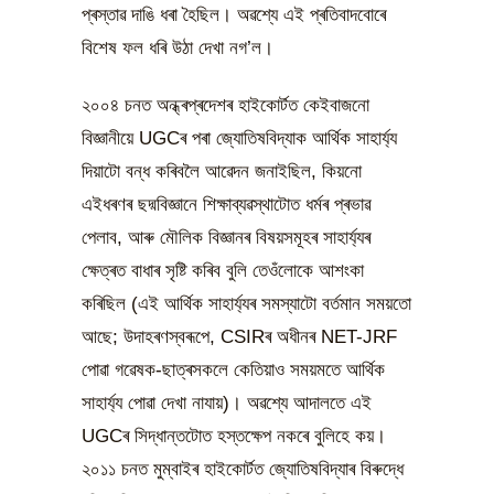
প্ৰস্তাৱ দাঙি ধৰা হৈছিল। অৱশ্যে এই প্ৰতিবাদবোৰে
বিশেষ ফল ধৰি উঠা দেখা নগ’ল।
২০০৪ চনত অন্ধ্ৰপ্ৰদেশৰ হাইকোৰ্টত কেইবাজনো
বিজ্ঞানীয়ে UGCৰ পৰা জ্যোতিষবিদ্যাক আৰ্থিক সাহাৰ্য্য
দিয়াটো বন্ধ কৰিবলৈ আৱেদন জনাইছিল, কিয়নো
এইধৰণৰ ছদ্মবিজ্ঞানে শিক্ষাব্যৱস্থাটোত ধৰ্মৰ প্ৰভাৱ
পেলাব, আৰু মৌলিক বিজ্ঞানৰ বিষয়সমূহৰ সাহাৰ্য্যৰ
ক্ষেত্ৰত বাধাৰ সৃষ্টি কৰিব বুলি তেওঁলোকে আশংকা
কৰিছিল (এই আৰ্থিক সাহাৰ্য্যৰ সমস্যাটো বৰ্তমান সময়তো
আছে; উদাহৰণস্বৰূপে, CSIRৰ অধীনৰ NET-JRF
পোৱা গৱেষক-ছাত্ৰসকলে কেতিয়াও সময়মতে আৰ্থিক
সাহাৰ্য্য পোৱা দেখা নাযায়)। অৱশ্যে আদালতে এই
UGCৰ সিদ্ধান্তটোত হস্তক্ষেপ নকৰে বুলিহে কয়।
২০১১ চনত মুম্বাইৰ হাইকোৰ্টত জ্যোতিষবিদ্যাৰ বিৰুদ্ধে