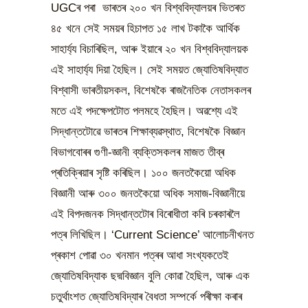
UGCৰ পৰা ভাৰতৰ ২০০ খন বিশ্ববিদ্যালয়ৰ ভিতৰত
৪৫ খনে সেই সময়ৰ হিচাপত ১৫ লাখ টকাকৈ আৰ্থিক
সাহাৰ্য্য বিচাৰিছিল, আৰু ইয়াৰে ২০ খন বিশ্ববিদ্যালয়ক
এই সাহাৰ্য্য দিয়া হৈছিল। সেই সময়ত জ্যোতিষবিদ্যাত
বিশ্বাসী ভাৰতীয়সকল, বিশেষকৈ ৰাজনৈতিক নেতাসকলৰ
মতে এই পদক্ষেপটোত পলমহে হৈছিল। অৱশ্যে এই
সিদ্ধান্তটোৱে ভাৰতৰ শিক্ষাব্যৱস্থাত, বিশেষকৈ বিজ্ঞান
বিভাগবোৰৰ গুণী-জ্ঞানী ব্যক্তিসকলৰ মাজত তীব্ৰ
প্ৰতিক্ৰিয়াৰ সৃষ্টি কৰিছিল। ১০০ জনতকৈয়ো অধিক
বিজ্ঞানী আৰু ৩০০ জনতকৈয়ো অধিক সমাজ-বিজ্ঞানীয়ে
এই বিপদজনক সিদ্ধান্তটোৰ বিৰোধীতা কৰি চৰকাৰলৈ
পত্ৰ লিখিছিল। ‘Current Science’ আলোচনীখনত
প্ৰকাশ পোৱা ৩০ খনমান পত্ৰৰ আধা সংখ্যকতেই
জ্যোতিষবিদ্যাক ছদ্মবিজ্ঞান বুলি কোৱা হৈছিল, আৰু এক
চতুৰ্থাংশত জ্যোতিষবিদ্যাৰ বৈধতা সম্পৰ্কে পৰীক্ষা কৰাৰ