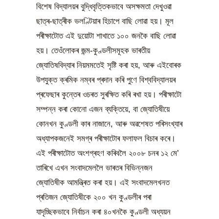
বিশেষ বিদ্যালয়ৰ বুদ্ধিবৃত্তিকভাবে অসক্ষমতা দেখুওৱা
ছাত্ৰ-ছাত্ৰীক ভলণ্টিয়াৰ হিচাপে বাছি লোৱা হয়। মূল
পৰীক্ষাটোত এই দুয়োটা শাখাতে ১০০ জনকৈ বাছি লোৱা
হয়। তেওঁলোকৰ জন্ম-কুণ্ডলীসমূহক ভাৰতীয়
জ্যোতিষবিদ্যাৰ নিয়মমতেই সৃষ্টি কৰা হয়, আৰু এইবোৰক
উপযুক্ত ক্ৰমিক নম্বৰ প্ৰদান কৰি পুণে বিশ্ববিদ্যালয়ৰ
প্ৰফেছাৰ কুন্তেৰ ওচৰত সুৰক্ষিত কৰি ৰখা হয়। পৰীক্ষাটো
সম্পন্ন কৰা কোনো এজন ব্যক্তিয়ে, বা জ্যোতিষীয়ে
কোনখন কুণ্ডলী কাৰ নাজানে, আৰু অৱশেষত পৰিসংখ্যাৰ
অধ্যাপকজনেই সমগ্ৰ পৰীক্ষাটোৰ ফলাফল বিচাৰ কৰে।
এই পৰীক্ষাটোত অংশগ্ৰহণ কৰিবলৈ ২০০৮ চনৰ ১২ মে’
তাৰিখে এখন সংবাদমেললৈ ভাৰতৰ বিভিন্নজন
জ্যোতিষীক আমন্ত্ৰিত কৰা হয়। এই সংবাদমেলখনত
প্ৰতিজন জ্যোতিষীকে ২০০ খন কুণ্ডলীৰ পৰা
যাদৃচ্ছিকভাবে নিৰ্বাচন কৰা ৪০খনকৈ কুণ্ডলী অধ্যয়ন