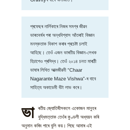
প্ৰফেছৰ নাৰ্লিকাৰে নিজৰ সমগ্ৰ জীৱন
ভাৰতবৰ্ষৰ পৰা অন্ধবিশ্বাস আঁতৰাই বিজ্ঞান
মনস্কতাক বিকাশ কৰাৰ প্ৰচেষ্টা চলাই
আহিছে। তেওঁ এজন ভাৰতীয় বিজ্ঞান-লেখক
হিচাপেও প্ৰসিদ্ধ। তেওঁ ২০১৪ চনত মাৰাঠী
ভাষাৰ লিখিত আত্মজীৱনী “Chaar
Nagarante Maze Vishwa”-ৰ বাবে
সাহিত্য অকাডেমী বঁটা লাভ কৰে।
ভা
ৰতীয় জ্যোতিষীসকলে একোজন মানুহৰ
বুদ্ধিমত্তাক তেওঁৰ কুণ্ডলী অধ্যয়ন কৰি
অনুমান কৰিব পাৰে বুলি কয়। পিছে আমাৰ এই