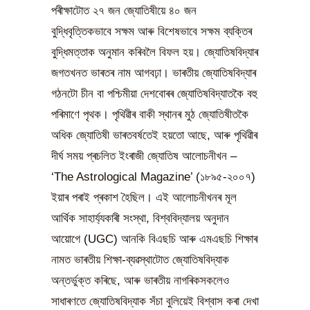
পৰীক্ষাটোত ২৭ জন জ্যোতিষীয়ে ৪০ জন
বুদ্ধিবৃত্তিকভাবে সক্ষম আৰু বিশেষভাবে সক্ষম ব্যক্তিৰ
বুদ্ধিমত্তাক অনুমান কৰিবলৈ বিফল হয়। জ্যোতিষবিদ্যাৰ
জগতখনত ভাৰতৰ নাম আগবঢ়া। ভাৰতীয় জ্যোতিষবিদ্যাৰ
গঠনটো চীন বা পশ্চিমীয়া দেশবোৰৰ জ্যোতিষবিদ্যাতকৈ বহু
পৰিমাণে পৃথক। পৃথিৱীৰ বাকী স্থানৰ মুঠ জ্যোতিষীতকৈ
অধিক জ্যোতিষী ভাৰতবৰ্ষতেই হয়তো আছে, আৰু পৃথিৱীৰ
দীৰ্ঘ সময় প্ৰচলিত ইংৰাজী জ্যোতিষ আলোচনীখন –
‘The Astrological Magazine’ (১৮৯৫-২০০৭)
ইয়াৰ পৰাই প্ৰকাশ হৈছিল। এই আলোচনীখনৰ মূল
আৰ্থিক সাহাৰ্য্যকাৰী সংস্থা, বিশ্ববিদ্যালয় অনুদান
আয়োগে (UGC) আনকি বিএছচি আৰু এমএছচি শিক্ষাৰ
নামত ভাৰতীয় শিক্ষা-ব্যৱস্থাটোত জ্যোতিষবিদ্যাক
অন্তৰ্ভুক্ত কৰিছে, আৰু ভাৰতীয় নাগৰিকসকলেও
সাধাৰণতে জ্যোতিষবিদ্যাক সঁচা বুলিয়েই বিশ্বাস কৰা দেখা