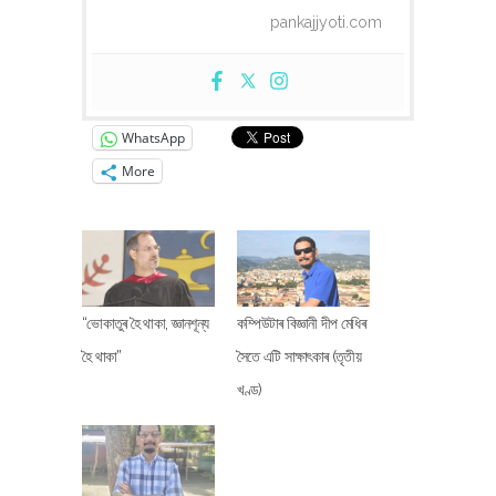
pankajjyoti.com
WhatsApp
More
“ভোকাতুৰ হৈ থাকা, জ্ঞানশূন্য
কম্পিউটাৰ বিজ্ঞানী দীপ মেধিৰ
হৈ থাকা”
সৈতে এটি সাক্ষাৎকাৰ (তৃতীয়
খণ্ড)