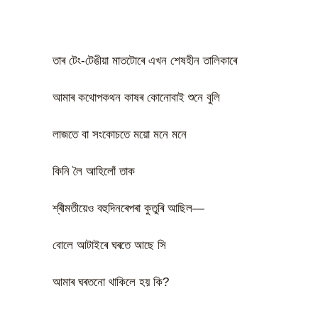
তাৰ টেং-টেঙীয়া মাতটোৰে এখন শেষহীন তালিকাৰে
আমাৰ কথোপকথন কাষৰ কোনোবাই শুনে বুলি
লাজতে বা সংকোচতে ময়ো মনে মনে
কিনি লৈ আহিলোঁ তাক
শ্ৰীমতীয়েও বহুদিনৰেপৰা কুতুৰি আছিল—
বোলে আটাইৰে ঘৰতে আছে সি
আমাৰ ঘৰতনো থাকিলে হয় কি?