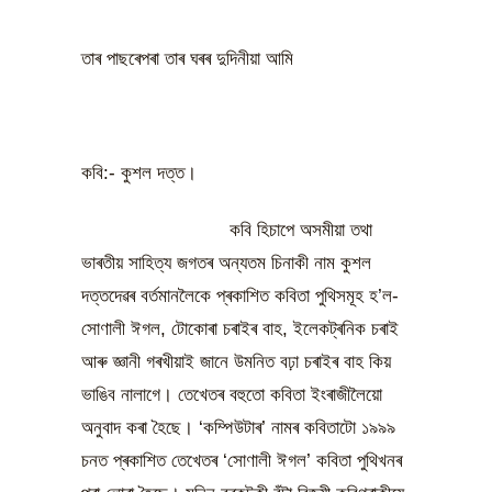
তাৰ পাছৰেপৰা তাৰ ঘৰৰ দুদিনীয়া আমি
কবি:- কুশল দত্ত।
কবি হিচাপে অসমীয়া তথা
ভাৰতীয় সাহিত্য জগতৰ অন্যতম চিনাকী নাম কুশল
দত্তদেৱৰ বৰ্তমানলৈকে প্ৰকাশিত কবিতা পুথিসমূহ হ’ল-
সোণালী ঈগল, টোকোৰা চৰাইৰ বাহ, ইলেকট্ৰনিক চৰাই
আৰু জ্ঞানী গৰখীয়াই জানে উমনিত বঢ়া চৰাইৰ বাহ কিয়
ভাঙিব নালাগে। তেখেতৰ বহুতো কবিতা ইংৰাজীলৈয়ো
অনুবাদ কৰা হৈছে। ‘কম্পিউটাৰ’ নামৰ কবিতাটো ১৯৯৯
চনত প্ৰকাশিত তেখেতৰ ‘সোণালী ঈগল’ কবিতা পুথিখনৰ