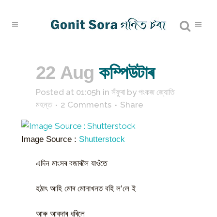
22 Aug
কম্পিউটাৰ
Posted at 01:05h
in
সঁফুৰা
by
পংকজ জ্যোতি
মহন্ত
2 Comments
Share
Image Source :
Shutterstock
এদিন মাংসৰ বজাৰলৈ যাওঁতে
হঠাৎ আহি মোৰ মোনাখনত বহি ল’লে ই
আৰু আবদাৰ ধৰিলে