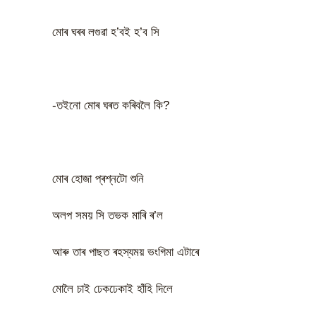
মোৰ ঘৰৰ লগুৱা হ’বই হ’ব সি
-তইনো মোৰ ঘৰত কৰিবলৈ কি?
মোৰ হোজা প্ৰশ্নটো শুনি
অলপ সময় সি তভক মাৰি ৰ’ল
আৰু তাৰ পাছত ৰহস্যময় ভংগিমা এটাৰে
মোলৈ চাই ঢেকঢেকাই হাঁহি দিলে