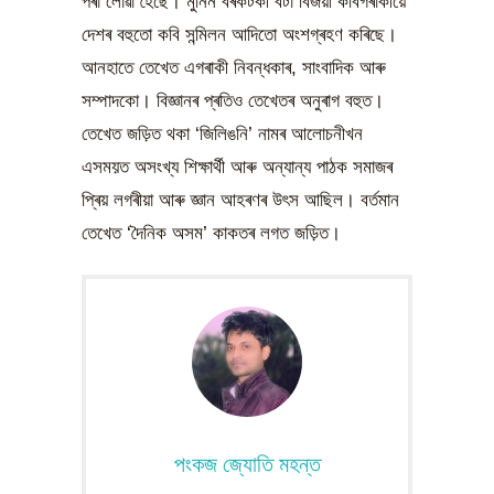
পৰা লোৱা হৈছে। মুনিন বৰকটকী বঁটা বিজয়ী কবিগৰাকীয়ে
দেশৰ বহুতো কবি সন্মিলন আদিতো অংশগ্ৰহণ কৰিছে।
আনহাতে তেখেত এগৰাকী নিবন্ধকাৰ, সাংবাদিক আৰু
সম্পাদকো। বিজ্ঞানৰ প্ৰতিও তেখেতৰ অনুৰাগ বহুত।
তেখেত জড়িত থকা ‘জিলিঙনি’ নামৰ আলোচনীখন
এসময়ত অসংখ্য শিক্ষাৰ্থী আৰু অন্যান্য পাঠক সমাজৰ
প্ৰিয় লগৰীয়া আৰু জ্ঞান আহৰণৰ উৎস আছিল। বৰ্তমান
তেখেত ‘দৈনিক অসম’ কাকতৰ লগত জড়িত।
পংকজ জ্যোতি মহন্ত