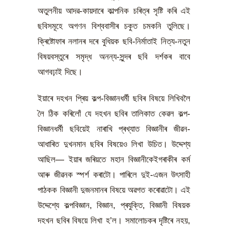
অতুলনীয় আদৱ-কায়দাৰে কাল্পনিক চৰিত্ৰ সৃষ্টি কৰি এই
ছবিসমূহে অগণন বিশ্ববাসীৰ চকুত চমকনি তুলিছে।
ক্ৰিষ্টোফাৰ নলানৰ দৰে বুধিয়ক ছবি-নিৰ্মাতাই নিত্য-নতুন
বিষয়বস্তুৰে সমৃদ্ধ অনন্য-সুন্দৰ ছবি দৰ্শকৰ বাবে
আগবঢ়াই দিছে।
ইয়াৰে দহখন প্ৰিয় কল্প-বিজ্ঞানধৰ্মী ছবিৰ বিষয়ে লিখিবলৈ
লৈ ঠিক কৰিলোঁ যে দহখন ছবিৰ তালিকাত কেৱল কল্প-
বিজ্ঞানধৰ্মী ছবিয়েই নাৰাখি প্ৰখ্যাত বিজ্ঞানীৰ জীৱন-
আধাৰিত দুখনমান ছবিৰ বিষয়েও লিখা উচিত। উদ্দেশ্য
আছিল— ইয়াৰ জৰিয়তে মহান বিজ্ঞানীকেইগৰাকীৰ কৰ্ম
আৰু জীৱনক স্পৰ্শ কৰাটো। পাৰিলে দুই-এজন উৎসাহী
পাঠকক বিজ্ঞানী দুজনমানৰ বিষয়ে অৱগত কৰোৱাটো। এই
উদ্দেশ্যে কল্পবিজ্ঞান, বিজ্ঞান, প্ৰযুক্তি, বিজ্ঞানী বিষয়ক
দহখন ছবিৰ বিষয়ে লিখা হ’ল। সমালোচকৰ দৃষ্টিৰে নহয়,