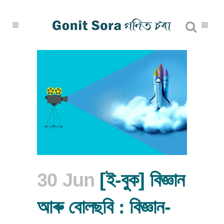
30 Jun
[ই-বুক] বিজ্ঞান
আৰু বোলছবি : বিজ্ঞান-