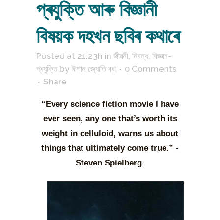
প্ৰযুক্তি আৰু বিজ্ঞানী
বিষয়ক দহখন ছবিৰ কথাৰে
Posted at 21:23h
in
জীৱনী
,
নিবন্ধ
,
বিজ্ঞান-
প্ৰযুক্তি
by
ঈশান জ্যোতি বৰা
0 Comments
Share
“Every science fiction movie I have
ever seen, any one that’s worth its
weight in celluloid, warns us about
things that ultimately come true.” -
Steven Spielberg.