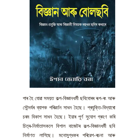
পাৰ হৈ যোৱা সময়ত কল্প-বিজ্ঞানধৰ্মী ছবিবোৰৰ ৰূপ-ৰং আৰু
সৌন্দৰ্যৰ ব্যাপক পৰিৱৰ্তন সাধন হৈছে। প্ৰযুক্তি-বিদ্যাৰো
চৰম বিকাশ সাধন হৈছে। ইয়াৰ পূৰ্ণ সুযোগ গ্ৰহণ কৰি
চিত্ৰ-নিৰ্মাতাসকলে বিশাল বাজেটৰ কল্প-বিজ্ঞানধৰ্মী ছবি
নিৰ্মাণত লাগিছে। মনোমুগ্ধকৰ পৰিৱেশ-ৰচনা আৰু