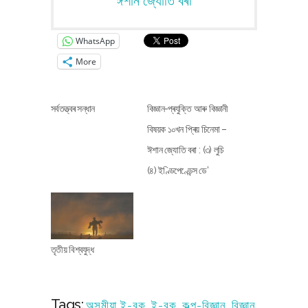
ঈশান জ্যোতি বৰা
WhatsApp
More
সৰ্বতত্ত্বৰ সন্ধান
বিজ্ঞান-প্ৰযুক্তি আৰু বিজ্ঞানী
বিষয়ক ১০খন প্ৰিয় চিনেমা –
ঈশান জ্যোতি বৰা : (৩) লুচি
(৪) ইণ্ডিপেণ্ডেন্স ডে’
তৃতীয় বিশ্বযুদ্ধ
Tags:
অসমীয়া ই-বুক
,
ই-বুক
,
কল্প-বিজ্ঞান
,
বিজ্ঞান