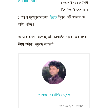
Shutterstock
মেথলেটিক্সৰ কেটেগৰী-
IV (শ্ৰেণী ১১শ আৰু
১২শ) ৰ প্ৰাশ্নকাকতখন
ইয়াত
ক্লিক কৰি ডাইনল’ড
কৰিব পাৰিব।
প্ৰশ্নকাকতখন সংগ্ৰহ কৰি আমাৰলৈ প্ৰেৰণ কৰা বাবে
উপম শৰ্মাক
ধন্যবাদ জনালোঁ।
পংকজ জ্যোতি মহন্ত
pankajjyoti.com