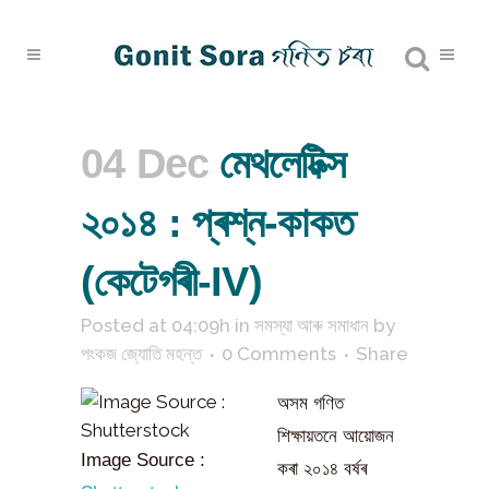
04 Dec
মেথলেটিক্স
২০১৪ : প্ৰশ্ন-কাকত
(কেটেগৰী-IV)
Posted at 04:09h
in
সমস্যা আৰু সমাধান
by
পংকজ জ্যোতি মহন্ত
0 Comments
Share
অসম গণিত
শিক্ষায়তনে আয়োজন
Image Source :
কৰা ২০১৪ বৰ্ষৰ