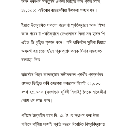
আৰু প্ৰদৰ্শন সন্তুষ্টিৰ ওপৰত ভিত্তি কৰি প্ৰতি মাহে
১৮,০০০; এইবোৰ বছেৰেকীয়া উপৰুৱা খৰছৰ ধন।
ইয়াত উল্লেখিত সকলো গৱেষণা প্ৰতিস্থানে আৰু শিক্ষা
আৰু গৱেষণা প্ৰতিস্থানে তেওঁলোকৰ নিজা সম হাৰত পি
এইছ ডি বৃত্তি প্ৰদান কৰে। যদি থাকিবলৈ সুবিধা দিয়াত
অসমৰ্থ হয় তেনেহ’লে প্ৰবক্তাসকলক দিয়াৰ সমহাৰত
ঘৰভাড়া দিয়ে।
ডক্টৰেটৰ পিছৰ কালছোৱাৰ সঙ্গীসকলে প্ৰাৰ্থীৰ প্ৰদ্ৰৰ্শনৰ
ওপৰত ভিত্তি কৰি ওপৰোৱা খৰচবোৰ মিলাই ২১,০০০
ৰপৰা ২৫,০০০ (ঘৰভাড়াৰ সুবিধী মিলাই) লৈকে মাহেকীয়া
গোটা ধন লাভ কৰে।
গণিতৰ উন্নতিৰ বাবে দি. এ. ই.য়ে স্থাপন কৰা উচ্চ
গণিতৰ ৰাষ্ট্ৰীয় সঙ্ঘই প্ৰতি বছৰে বিবেচিত বিশ্ববিদ্যালয়