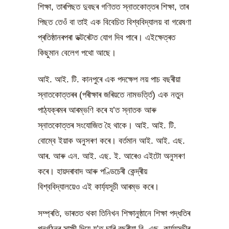
শিক্ষা, তাৰপিছত দুবছৰ গণিতত স্নাতকোত্তৰ শিক্ষা, তাৰ
পিছত তেওঁ বা তাই এক বিবেচিত বিশ্ববিদ্যালয় বা গৱেষণা
প্ৰতিষ্ঠানৰপৰা ডক্টৰেটত যোগ দিব পাৰে। এইক্ষেত্ৰত
কিছুমান বেলেগ পথো আছে।
আই. আই. টি. কানপুৰে এক পদক্ষেপ লয় পাচ বছৰীয়া
স্নাতকোত্তৰৰ (পৰীক্ষাৰ জৰিয়তে নামভৰ্ত্তি) এক নতুন
পাঠ্যক্ৰমৰ আৰম্ভণি কৰে য’ত স্নাতক আৰু
স্নাতকোত্তৰ সংযোজিত হৈ থাকে। আই. আই. টি.
বোম্বে ইয়াক অনুসৰণ কৰে। বৰ্তমান আই. আই. এছ.
আৰ. আৰু এন. আই. এছ. ই. আৰেও এইটো অনুসৰণ
কৰে। হায়দৰাবাদ আৰু পণ্ডিচেৰী কেন্দ্ৰীয়
বিশ্ববিদ্যালয়েও এই কাৰ্য্যসূচী আৰম্ভ কৰে।
সম্প্ৰতি, ভাৰতত থকা তিনিখন শিক্ষানুষ্ঠানে শিক্ষা পদ্ধতিৰ
পুনৰ্গঠনৰ সাক্ষী দিয়ে য’ত চাৰি বছৰীয়া বি. এছ. কাৰ্য্যসূচীৰ