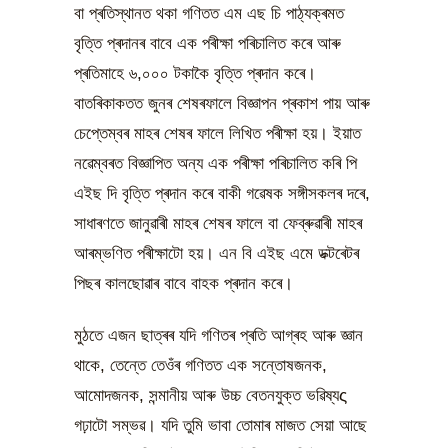
বা প্ৰতিস্থানত থকা গণিতত এম এছ চি পাঠ্যক্ৰমত
বৃত্তি প্ৰদানৰ বাবে এক পৰীক্ষা পৰিচালিত কৰে আৰু
প্ৰতিমাহে ৬,০০০ টকাকৈ বৃত্তি প্ৰদান কৰে।
বাতৰিকাকতত জুনৰ শেষৰফালে বিজ্ঞাপন প্ৰকাশ পায় আৰু
চেপ্তেম্বৰ মাহৰ শেষৰ ফালে লিখিত পৰীক্ষা হয়। ইয়াত
নৱেম্বৰত বিজ্ঞাপিত অন্য এক পৰীক্ষা পৰিচালিত কৰি পি
এইছ দি বৃত্তি প্ৰদান কৰে বাকী গৱেষক সঙ্গীসকলৰ দৰে,
সাধাৰণতে জানুৱাৰী মাহৰ শেষৰ ফালে বা ফেব্ৰুৱাৰী মাহৰ
আৰম্ভণিত পৰীক্ষাটো হয়। এন বি এইছ এমে ডক্টৰেটৰ
পিছৰ কালছোৱাৰ বাবে বাহক প্ৰদান কৰে।
মুঠতে এজন ছাত্ৰৰ যদি গণিতৰ প্ৰতি আগ্ৰহ আৰু জ্ঞান
থাকে, তেন্তে তেওঁৰ গণিতত এক সন্তোষজনক,
আমোদজনক, সন্মানীয় আৰু উচ্চ বেতনযুক্ত ভৱিষ্যς
গঢ়াটো সম্ভৱ। যদি তুমি ভাবা তোমাৰ মাজত সেয়া আছে