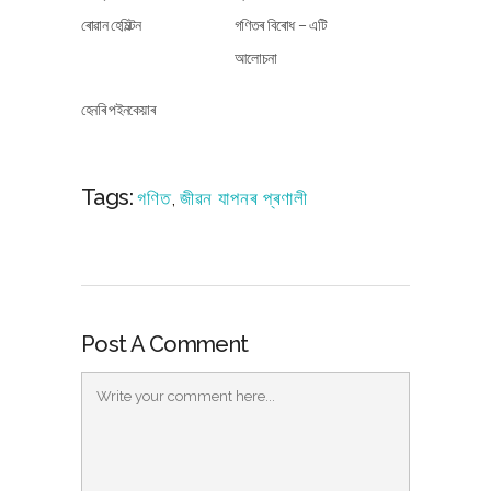
ৰোৱান হেমিল্টন
গণিতৰ বিৰোধ – এটি
আলোচনা
হেনৰি পইনকেয়াৰ
Tags:
গণিত
,
জীৱন যাপনৰ প্ৰণালী
Post A Comment