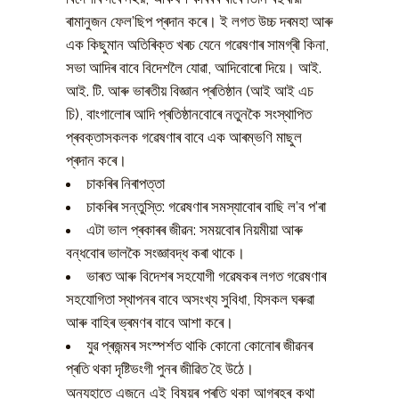
ৰামানুজন ফেল’ছিপ প্ৰদান কৰে। ই লগত উচ্চ দৰমহা আৰু
এক কিছুমান অতিৰিক্ত খৰচ যেনে গৱেষণাৰ সামগ্ৰী কিনা,
সভা আদিৰ বাবে বিদেশলৈ যোৱা, আদিবোৰো দিয়ে। আই.
আই. টি. আৰু ভাৰতীয় বিজ্ঞান প্ৰতিষ্ঠান (আই আই এচ
চি), বাংগালোৰ আদি প্ৰতিষ্ঠানবোৰে নতুনকৈ সংস্থাপিত
প্ৰবক্তাসকলক গৱেষণাৰ বাবে এক আৰম্ভণি মাছুল
প্ৰদান কৰে।
চাকৰিৰ নিৰাপত্তা
চাকৰিৰ সন্তুস্তি: গৱেষণাৰ সমস্যাবোৰ বাছি ল’ব প’ৰা
এটা ভাল প্ৰকাৰৰ জীৱন: সময়বোৰ নিয়মীয়া আৰু
বন্ধবোৰ ভালকৈ সংজ্ঞাবদ্ধ কৰা থাকে।
ভাৰত আৰু বিদেশৰ সহযোগী গৱেষকৰ লগত গৱেষণাৰ
সহযোগিতা স্থাপনৰ বাবে অসংখ্য সুবিধা, যিসকল ঘৰুৱা
আৰু বাহিৰ ভ্ৰমণৰ বাবে আশা কৰে।
যুৱ প্ৰজন্মৰ সংস্পৰ্শত থাকি কোনো কোনোৰ জীৱনৰ
প্ৰতি থকা দৃষ্টিভংগী পুনৰ জীৱিত হৈ উঠে।
অন্যহাতে এজনে এই বিষয়ৰ প্ৰতি থকা আগ্ৰহৰ কথা