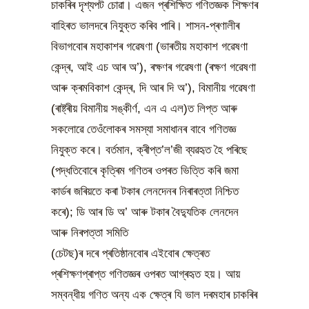
চাকৰিৰ দৃশ্যপট চোৱা। এজন প্ৰশিক্ষিত গণিতজ্ঞক শিক্ষণৰ
বাহিৰত ভালদৰে নিযুক্ত কৰিব পাৰি। শাসন-প্ৰণালীৰ
বিভাগবোৰ মহাকাশৰ গৱেষণা (ভাৰতীয় মহাকাশ গৱেষণা
কেন্দ্ৰ, আই এচ আৰ অ’), ৰক্ষণৰ গৱেষণা (ৰক্ষণ গৱেষণা
আৰু ক্ৰমবিকাশ কেন্দ্ৰ, দি আৰ দি অ’), বিমানীয় গৱেষণা
(ৰাষ্ট্ৰীয় বিমানীয় সঙ্কীৰ্ণ, এন এ এল)ত লিপ্ত আৰু
সকলোৱে তেওঁলোকৰ সমস্যা সমাধানৰ বাবে গণিতজ্ঞ
নিযুক্ত কৰে। বৰ্তমান, ক্ৰীপ্ত’ল’জী ব্যৱহৃত হৈ পৰিছে
(পদ্ধতিবোৰে কৃত্ৰিম গণিতৰ ওপৰত ভিত্তি কৰি জমা
কাৰ্ডৰ জৰিয়তে কৰা টকাৰ লেনদেনৰ নিৰাৰত্তা নিশ্চিত
কৰে); ডি আৰ ডি অ’ আৰু টকাৰ বৈদ্যুতিক লেনদেন
আৰু নিৰপত্তা সমিতি
(চেটছ)ৰ দৰে প্ৰতিষ্ঠানবোৰ এইবোৰ ক্ষেত্ৰত
প্ৰশিক্ষণপ্ৰাপ্ত গণিতজ্ঞৰ ওপৰত আগ্ৰহৃত হয়। আয়
সম্বন্ধীয় গণিত অন্য এক ক্ষেত্ৰ যি ভাল দৰমহাৰ চাকৰিৰ