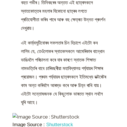
বহুত গভীৰ। তিনিবছৰৰ অন্তত এই ছাত্ৰসকলে
স্নাতকোত্তৰ মহলাৰ যিকোনো ছাত্ৰৰ লগতে
প্ৰতিযোগীতা কৰিব পাৰে আৰু বহু ক্ষেত্ৰত উন্নত প্ৰদৰ্শন
দেখুৱায়।
এই কাৰ্য্যসূচীবোৰৰ সফলতাৰ চিন হিচাপে এইটো কব
লাগিব যে, তেওঁলোকৰ স্নাতকসকলে আমেৰিকাৰ বান্ধোন
ভাঙিবলৈ পৰিচালনা কৰে যাৰ কাৰণে স্নাতক শিক্ষাত
নামভৰ্ত্তিৰ বাবে চাৰিবছৰীয়া মহাবিদ্যালয় পৰ্য্যায়ৰ শিক্ষাৰ
প্ৰয়োজন। প্ৰথম পৰ্য্যায়ৰ ছাত্ৰসকলে ইতিমধ্যে ডক্টৰেটৰ
কাম অন্ত কৰিবলৈ আৰম্ভ কৰে আৰু চিহ্ন ৰাখি যায়।
এইটো সন্তোষজনক যে কিছুলোক ভাৰতত স্থান লবলৈ
ঘূৰি আহে।
Image Source :
Shutterstock