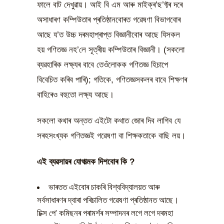
ফালে বাট দেখুৱায়। আই বি এম আৰু মাইক্ৰ’ছ’ফ্টৰ দৰে
অসাধাৰণ কম্পিউতাৰ প্ৰতিষ্ঠানবোৰত গৱেষণা বিভাগবোৰ
আছে য’ত উচ্চ দৰমহাপ্ৰাপ্ত বিজ্ঞানীবোৰ আছে যিসকল
হয় গণিতজ্ঞ নহ’লে সূত্ৰীয় কম্পিউতাৰ বিজ্ঞানী। (সকলো
ব্যৱহাৰিক লক্ষ্যৰ বাবে তেওঁলোকক গণিতজ্ঞ হিচাপে
বিবেচিত কৰিব পাৰি); গতিকে, গণিতজ্ঞসকলৰ বাবে শিক্ষণৰ
বাহিৰেও বহুতো লক্ষ্য আছে।
সকলো কথাৰ অন্তত এইটো কথাত জোৰ দিব লাগিব যে
সৰহসংখ্যক গণিতজ্ঞই গৱেষণা বা শিক্ষকতাকে বাছি লয়।
এই ব্যৱসায়ৰ যোগাত্মক দিশবোৰ কি ?
ভাৰতত এইবোৰ চাকৰি বিশ্ববিদ্যালয়ত আৰু
সৰ্বসাধাৰণৰ দ্বাৰা পৰিচালিত গৱেষণা প্ৰতিষ্ঠানত আছে।
চিক্স পে’ কমিছনৰ পৰামৰ্শৰ সম্পাদনৰ লগে লগে দৰমহা