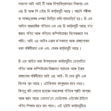
সকলো আই আই টি আৰু বিশ্ববিদ্যালয়ত নিজস্ব এম
এছ চি আৰু পি এইছ দি কাৰ্য্যসূচী আছে। বাছনি পৰীক্ষা
বা সাক্ষাςকাৰৰ ওপৰত ভিত্তি কৰি নামভৰ্ত্তি হয়। চি এম
আইত ব্যৱহাৰিক গণিতত এম এছ চি কাৰ্য্যসূচী আছে য’ত
ৰাজহ গণিত আৰু গণিতত কম্পিউতাৰত বিশেষজ্ঞতা লব
পাৰি। আই এচ আইৰ এয়াৰ ক’লকাতা আৰু বাঙ্গালোৰত
থকা পৰিসীমাত এক এম. মেথৰ কা্ৰ্য্যসূচী আছে।
চি এম আইত থকা উপস্নাতক কাৰ্য্যসূচীত চেন্নাইত
গণিত আৰু কম্পিউতাৰ বিজ্ঞানত স্নাতক আৰু ইয়াৰ
বাঙ্গালোৰ পৰিসীমাত আই এছ আই- বি মেথ বুলি এক
বিশেষ শব্দ আছে। এইবিলাক কাপুৰূষৰ বাবে নহয়।
কিন্তু যদি কোনো ছাত্ৰৰ সৰুৰেপৰা গণিতৰ প্ৰতি আগ্ৰহ
আৰু জ্ঞান আছে তেনেহ’লে তেওঁলোক এইবোৰ ঠাইলে
গণিত শিক্ষাৰ বাবে যাব পাৰে। এই দুইটা কাৰ্য্যসূচীয়ে