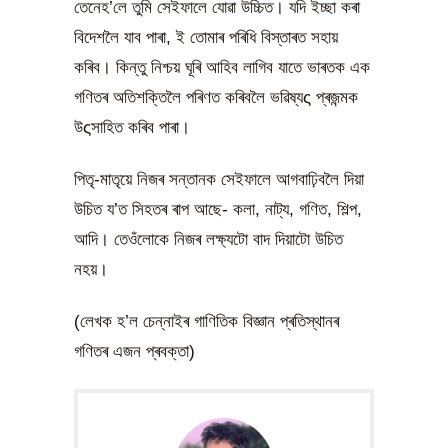
তেনেহ’লে তুমি সেইফালে যোৱা উচ্চিত। যদি ইচ্ছা কৰা
বিদেশলৈ যাব পাৰা, ই তোমাৰ পৰিধি বিস্তাৰত সহায়
কৰিব। কিন্তু নিশ্চয় ঘূৰি আহিব লাগিব যাতে ভাৰতক এক
গণিতৰ অতিশক্তিলৈ পৰিণত কৰিবলৈ ভৱিষ্যς প্ৰজন্মক
উςসাহিত কৰিব পাৰা।
পিতৃ-মাতৃয়ে নিজৰ সন্তানক সেইফালে আগবাঢ়িবলৈ দিয়া
উচিত য’ত সিহতৰ ৰাপ আছে- কলা, নাট্য, গণিত, শিল্প,
আদি। তেওঁলোকে নিজৰ লক্ষ্যটো বাদ দিয়াটো উচিত
নহয়।
(লেখক হ’ল চেন্নাইৰ গাণিতিক বিজ্ঞান প্ৰতিস্থানৰ
গণিতৰ এজন প্ৰবক্তা)