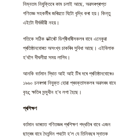
নিম্নতম নিযুক্তিৰে কাম চলাই আছে, অৱসৰপ্ৰাপ্ত
গণিতজ্ঞ সহকৰ্মীৰ জৰিয়তে যিটো বৃদ্ধি কৰা হয়। কিন্তু
এইটো দীৰ্ঘজীৱী নহয়।
গতিকে সঠিক ডক্টৰেট ডিগ্ৰীধাৰীসকলৰ বাবে এনেকুৱা
প্ৰতিষ্ঠানবোৰত অসংখ্য চাকৰিৰ সুবিধা আছে। এইবিলাক
হ’বলৈ দীঘলীয়া সময় লাগিব।
আনকি বৰ্তমান স্থিত আই আই টিৰ দৰে প্ৰতিষ্ঠানবোৰেও
১৯৬০ চনৰপৰা নিযুক্ত হোৱা প্ৰবক্তাসকলৰ অৱসৰৰ বাবে
বৃহς ক্ষতিৰ সন্মুখীন হ’ব লগা হৈছে।
প্ৰশিক্ষণ
বৰ্তমান ভাৰতত গণিতজ্ঞৰ প্ৰশিক্ষণ পদ্ধতিৰ বাবে এজন
ছাত্ৰৰ বাবে দৈনন্দিন পথটো হ’ল যে তিনিবছৰ স্নাতক