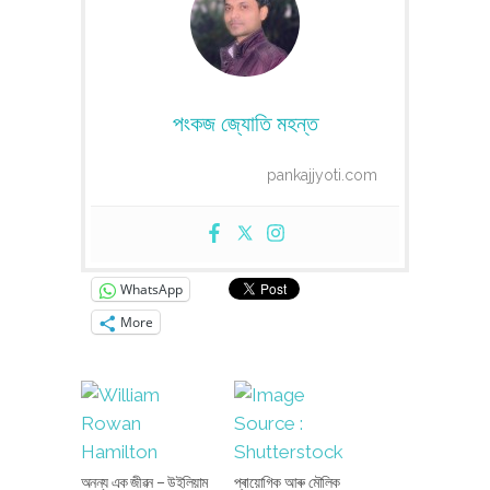
পংকজ জ্যোতি মহন্ত
pankajjyoti.com
WhatsApp
More
অনন্য এক জীৱন – উইলিয়াম
প্ৰায়োগিক আৰু মৌলিক