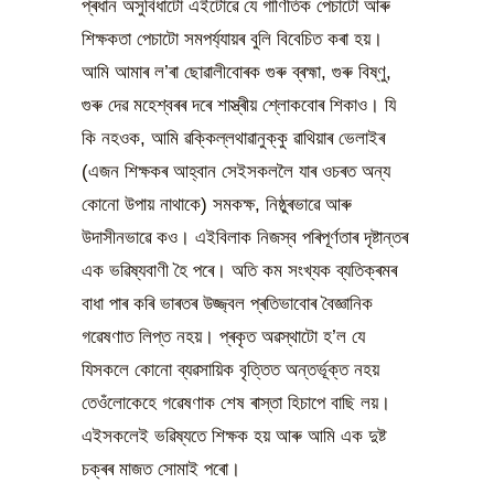
প্ৰধান অসুবিধাটো এইটোৱে যে গাণিতিক পেচাটো আৰু
শিক্ষকতা পেচাটো সমপৰ্য্যায়ৰ বুলি বিবেচিত কৰা হয়।
আমি আমাৰ ল’ৰা ছোৱালীবোৰক গুৰু ব্ৰহ্মা, গুৰু বিষ্ণু,
গুৰু দেৱ মহেশ্বৰৰ দৰে শাস্ত্ৰীয় শ্লোকবোৰ শিকাও। যি
কি নহওক, আমি ৱক্কিল্লথাৱানুক্কু ৱাথিয়াৰ ভেলাইৰ
(এজন শিক্ষকৰ আহ্বান সেইসকললৈ যাৰ ওচৰত অন্য
কোনো উপায় নাথাকে) সমকক্ষ, নিষ্ঠুৰভাৱে আৰু
উদাসীনভাৱে কও। এইবিলাক নিজস্ব পৰিপূৰ্ণতাৰ দৃষ্টান্তৰ
এক ভৱিষ্যবাণী হৈ পৰে। অতি কম সংখ্যক ব্যতিক্ৰমৰ
বাধা পাৰ কৰি ভাৰতৰ উজ্জ্বল প্ৰতিভাবোৰ বৈজ্ঞানিক
গৱেষণাত লিপ্ত নহয়। প্ৰকৃত অৱস্থাটো হ’ল যে
যিসকলে কোনো ব্যৱসায়িক বৃত্তিত অন্তৰ্ভূক্ত নহয়
তেওঁলোকেহে গৱেষণাক শেষ ৰাস্তা হিচাপে বাছি লয়।
এইসকলেই ভৱিষ্যতে শিক্ষক হয় আৰু আমি এক দুষ্ট
চক্ৰৰ মাজত সোমাই পৰো।