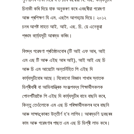
চিনাকী কৰি দিয়ে যাক অনুকৰণ কৰে এবছৰীয়া গৱেষণা
আৰু প্ৰশিক্ষণ যি এম. এছলৈ আগবঢ়ায় দিয়ে। ২০১২
চনৰ আগষ্ট মাহত আই. আই. এছ. চি. য়ে এনেকুৱা
প্ৰথম কা্ৰ্য্যসূচী আৰম্ভ কৰিব।
বিশুদ্ধ গৱেষণা প্ৰতিষ্ঠানবোৰ (টি আই এফ আৰ, আই
এম এছ টি আৰু এইছ আৰ আই), আই আই এছ চি
আৰু চি এম আয়েটো অন্তৰ্নিহিত পি এইছ দি
কাৰ্য্যসূচীবোৰ আছে। যিকোনো বিজ্ঞান শাখাৰ স্নাতক
ডিগ্ৰীধাৰী বা আভিযান্ত্ৰিক সংকল্পবদ্ধ শিক্ষাৰ্থীসকলক
পোনপটীয়াকৈ পি এইছ দি কাৰ্য্যসূচীৰ বাবে বাছনি কৰে,
কিন্তু তেওঁলোকে এম এছ চি পৰিক্ষাৰ্থীসকলৰ দৰে বাছনি
আৰু সাক্ষাςকাৰত উত্তীৰ্ণ হ’ব লাগিব। আৰম্ভণি দুবছৰৰ
কাম আৰু গৱেষণাৰ পাছত এম এছ চি ডিগ্ৰী লাভ কৰে।