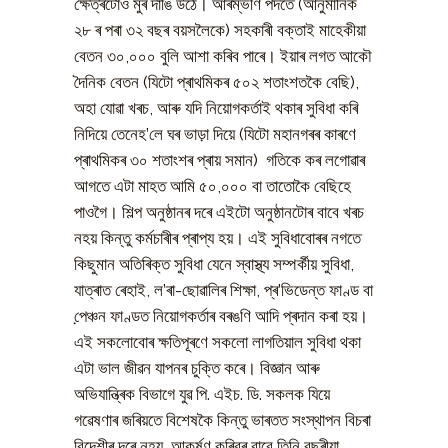
ক্ষেত্ৰটোও মুৰ দাঙি উঠে। আৰম্ভণি পদতে (আনুমানিক
২৮ ৰ পৰা ৩২ বছৰ বয়সলৈকে) সহকাৰী বক্তাই মাহেকীয়া
বেতন ৩০,০০০ বুলি আশা কৰিব পাৰে। ইয়াৰ লগত আকৌ
দৈনিক বেতন (যিটো প্ৰাথমিকৰ ৫০২ শতাংশতকৈ বেছি),
অহা যোৱা খৰচ, আৰু যদি নিয়োগকৰ্তাই থকাৰ সুবিধা কৰি
নিদিয়ে তেনেহ’লে ঘৰ ভাড়া দিয়ে (যিটো মহানগৰৰ কাৰণে
প্ৰাথমিকৰ ৩০ শতাংশৰ প্ৰায় সমান) গতিকে কৰ লগোৱাৰ
আগতে এটা মাহত আমি ৫০,০০০ বা তাতোকৈ বেছিহে
পাওগৈ। শিল্প অনুষ্ঠানৰ দৰে এইটো অনুষ্ঠানটোৰ বাবে খৰচ
নহয় কিন্তু কৰ্মচাৰীৰ প্ৰাপ্য হয়। এই সুবিধাবোৰৰ নগতে
কিছুমান অতিৰিক্ত সুবিধা যেনে স্বাস্থ্য সম্পৰ্কীয় সুবিধা,
যাত্ৰাত ৰেহাই, ল’ৰা-ছোৱালিৰ শিক্ষা, প্ৰ’ভিডেন্ত ফাণ্ড বা
পে়ঞ্চন ফাণ্ডত নিয়োগকৰ্তাৰ বৰঙণি আদি প্ৰদান কৰা হয়।
এই সকলোবোৰ ক্ষতিপূৰণে সকলো লাগতিয়াল সুবিধা থকা
এটা ভাল জীৱন যাপনৰ চুক্তি কৰে। বিজ্ঞান আৰু
অভিযান্ত্ৰিক বিভাগে যুৱ পি. এইচ. ডি. সকলক যিয়ে
গৱেষণাৰ জৰিয়তে বিশেষকৈ কিন্তু ভাৰতত সংস্থাপন বিচৰা
বিদেশীৰ দৰে নহয়, আকৰ্ষণ কৰিবৰ বাবে তিনি বছৰীয়া