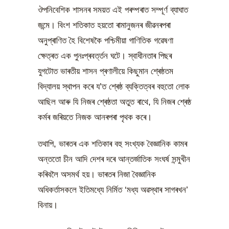
ঔপনিবেশিক শাসনৰ সময়ত এই পৰম্পৰাত সম্পূৰ্ণ ব্যাঘাত
জন্মে। বিংশ শতিকাত হয়তো ৰামানুজনৰ জীৱনৰপৰা
অনুপ্ৰাণিত হৈ বিশেষকৈ পশ্চিমীয়া গাণিতিক গৱেষণা
ক্ষেত্ৰত এক পুনঃপ্ৰবৰ্ত্তন ঘটে। স্বাধীনতাৰ পিছৰ
যুগটোত ভাৰতীয় শাসন প্ৰণালীয়ে কিছুমান শ্ৰেষ্ঠতম
বিদ্যালয় স্থাপন কৰে য’ত শ্ৰেষ্ঠ ব্যক্তিত্বৰ বহুতো লোক
আছিল আৰু যি নিজৰ শ্ৰেষ্ঠতা অতুত ৰাথে, যি নিজৰ শ্ৰেষ্ঠ
কৰ্মৰ জৰিয়তে নিজক আনৰপৰা পৃথক কৰে।
তথাপি, ভাৰতৰ এক শতিকাৰ বহু সংখ্যক বৈজ্ঞানিক কামৰ
অন্ততো চীন আদি দেশৰ দৰে আন্তৰ্জাতিক সংঘৰ্ষ সন্মুখীন
কৰিবলৈ অসমৰ্থ হয়। ভাৰতৰ নিজা বৈজ্ঞানিক
অধিকৰ্তাসকলে ইতিমধ্যে নিৰ্মিত ‘মধ্য অৱস্থাৰ সাগৰখন’
বিনায়।