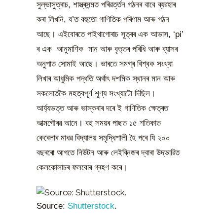
সুল্ভাসুত্ৰাচ, শাস্ত্ৰসন্মত পৰিৱৰ্ত্তন গঠনৰ বাবে ব্যৱহাৰ
কৰা লিখনি, য’ত বহুতো গাণিতিক পৰিণাম আৰু গঠন
আছে। এইবোৰতে পাইথাগোৰাচ সূত্ৰৰ এক আভাস, ‘pi’
ৰ এক আনুমাণিক মান আৰু বৃত্তৰ পৰিধি আৰু ব্যাসৰ
অনুপাত সোমাই আছে। ভাৰতে সমগ্ৰ বিশ্বক সংখ্যা
লিখাৰ আধুমিক পদ্ধতি অৰ্থাৎ দশমিক স্থানৰ মান আৰু
সকলোতকৈ মহত্বপূৰ্ণ শূণ্য সংখ্যাটো দিছিল।
আৰ্য্যভত্ত আৰু ভাস্কৰাৰ দৰে ই গাণিতিক ক্ষেত্ৰত
আত্মগৌৰৱ আনে। বহু সময়ৰ পাছত ১৫ শতিকাত
কেৰেলাৰ মাধৱ বিদ্যালয় সমৃদ্ধিশালী হৈ পৰে যি ২০০
বছৰৰো আগতে নিউটন আৰু লেইব্নিজৰ দ্বাৰা উদ্ভাৱিত
কেলকোলাচৰ ফলবোৰ গ্ৰহণ কৰে।
Source:
Shutterstock
.