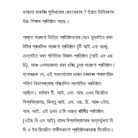
ভাৰতত চাকৰিৰ সুবিধাবোৰ কেনেধৰণৰ ? ইয়াত তিনিধৰণৰ
উচ্চ শিক্ষাৰ প্ৰতিষ্ঠান আছে।
প্ৰকৃত গৱেষণা ভিত্তি প্ৰতিষ্ঠানবোৰ যেনে মুম্বাইত থকা
টাটাৰ প্ৰাথমিক গৱেষণা প্ৰতিষ্ঠান (টি আই এফ আৰ),
চেন্নাইত থকা গাণিতিক বিজ্ঞান প্ৰতিষ্ঠান (আই এম এছ
চি), আৰু এলাহাবাদত থকা হৰিছ চন্দ্ৰ গৱেষণা প্ৰতিষ্ঠান।
মনোৰঞ্জক যে, এই সকলোবোৰ ভাৰত চৰকাৰৰ পাৰমাণৱিক
শক্তি বিভাগৰদ্বাৰা পৰিচালিত স্বশাসিত প্ৰতিষ্ঠান
আছিল। বৰ্তমান টি. আই. এফ. আৰ. এখন বিবেচিত
বিশ্ববিদ্যালয়, কিন্তু আই. এম. এছ. চি. আৰু এইছ.
আৰ. আই. এই দুখন হ’মি ভাৱ্না ৰাষ্ট্ৰীয় প্ৰতিষ্ঠান
(এইছ বি এন আই) নামৰ বিশ্ববিদ্যালয়ৰ অন্তৰ্ভূক্ত যি
দি এ ইৰ বিবেচিত বাকীসকলো প্ৰতিষ্ঠানৰদ্বাৰা বিবেচিত।