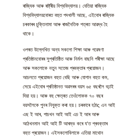
ৰাজ্যিক আৰু ৰাষ্ট্ৰীয় বিশ্ববিদ্যালয়। যেতিয়া ৰাজ্যিক
বিশ্ববিদ্যালয়বোৰত বহুত পদখালী আছে, এইবোৰ ৰাজ্যিক
চৰকাৰৰ চুক্তিনামা আৰু ৰাজনৈতিক পত্ৰত আৱদ্ধ হৈ
থাকে।
ওপৰত উল্লেখিত অন্য সকলো শিক্ষা আৰু গৱেষণা
প্ৰতিষ্ঠানবোৰৰ সুপ্ৰতিষ্ঠিত আৰু নিৰ্মল বাছনি পৰীক্ষা আছে
আৰু সকলোকে নতুন সতেজ প্ৰবক্তাৰ প্ৰয়োজন।
আচলতে প্ৰয়োজন বহুত বেছি আৰু যোগান বহুত কম,
সেয়ে এইবোৰ প্ৰতিষ্ঠানত অৱসৰৰ বয়স ৬৫ বছৰলৈ বঢ়াই
দিয়া হয়। আৰু বহু ক্ষেত্ৰত তেওঁলোকক ৭০ বছৰ
বয়সলৈকে পুনৰ নিযুক্ত কৰা হয়। চৰকাৰে হঠাς এন আই
এছ ই আৰ, পাচখন আই আই এচ ই আৰ আৰু
আঠখনমান আই আই টি আৰম্ভ কৰে য’ত প্ৰবক্তাৰ
বহুত প্ৰয়োজন। এইসকলোবিলাকে এতিয়া মাথোন