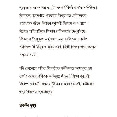
প্ৰকৃততে আচল অৱস্থাটো সম্পূৰ্ণ বিপৰীত হ’ব লাগিছিল।
যিসকলে গৱেষণাত গাঢ়ভাৱে লিপ্ত হয় সেইসকলে
গৱেষণাক জীৱন নিৰ্বাহৰ প্ৰণালী হিচাপে ল’ব লাগে।
যিহেতু অভিযান্ত্ৰিক শিক্ষাৰ অভিজ্ঞতাই দেখুৱাইছে,
যিকোনো উপযুক্ত অৰ্হতাসম্পন্ন ব্যক্তিক চাকৰিত
প্ৰশিক্ষণ দি নিযুক্ত কৰিব পাৰি, যিটো শিক্ষকতাৰ ক্ষেত্ৰত
সম্ভৱ নহয়।
যদি কোনোৱে গণিত বিষয়টোত গভীৰভাৱে আসক্ত হয়
তেওঁৰ কাৰণে গণিতক ভৱিষ্যς জীৱন নিৰ্বাহৰ প্ৰণালী
হিচাপে লোৱাটো সম্ভৱ (ইয়াৰ সৰহসংখ্যকেই বাকীবোৰ
শুদ্ধ বিজ্ঞানত প্ৰযোজ্য)।
চাকৰিৰ দৃশ্য