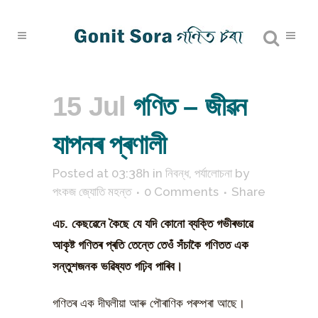
15 Jul
গণিত – জীৱন
যাপনৰ প্ৰণালী
Posted at 03:38h
in
নিবন্ধ
,
পৰ্যালোচনা
by
পংকজ জ্যোতি মহন্ত
0 Comments
Share
এচ
.
কেছৱেনে
কৈছে
যে
যদি
কোনো
ব্যক্তি
গভীৰভাৱে
আকৃষ্ট
গণিতৰ
প্ৰতি
তেন্তে
তেওঁ
সঁচাকৈ
গণিতত
এক
সন্তুশজনক
ভৱিষ্যত
গঢ়িব
পাৰিব
।
গণিতৰ এক দীঘলীয়া আৰু পৌৰাণিক পৰম্পৰা আছে।