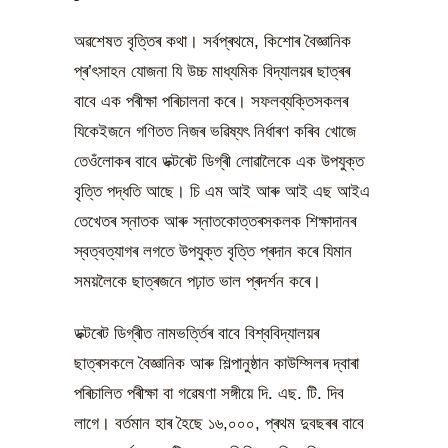
অৱশেষত বৃত্তিৰ কথা। সৰ্বপ্ৰথমে, কিশোৰ বৈজ্ঞানিক
প্ৰ’ৎসাহন যোজনা যি উচ্চ মাধ্যমিক বিদ্যালয়ৰ ছাত্ৰৰ
বাবে এক পৰীক্ষা পৰিচালনা কৰে। সফলব্যক্তিসকলৰ
যিকেইজনে গণিতত নিজৰ ভৱিষ্যৎ নিৰ্ধাৰণ কৰিব খোজে
তেওঁলোকৰ বাবে ডক্টৰেট ডিগ্ৰী লোৱালৈকে এক উপযুক্ত
বৃত্তি পদ্ধতি আছে। চি এম আই আৰু আই এছ আইএ
তেখেতৰ স্নাতক আৰু স্নাতকোত্তৰসকলক শিক্ষাদানৰ
স্বত্বত্যাগৰ লগতে উপযুক্ত বৃত্তি প্ৰদান কৰে যিমান
সময়লৈকে ছাত্ৰজনে পঢ়াত ভাল প্ৰদৰ্শন কৰে।
ডক্টৰেট ডিগ্ৰীত নামভৰ্ত্তিৰ বাবে বিশ্ববিদ্যালয়ৰ
ছাত্ৰসকলে বৈজ্ঞানিক আৰু শিল্পানুষ্ঠান কাউম্সিলৰ দ্বাৰা
পৰিচালিত পৰীক্ষা বা গৱেষণা সঙ্গীয়ে দি. এছ. টি. দিব
লাগে। বৰ্তমান হাৰ হৈছে ১৬,০০০, প্ৰথম দুবছৰৰ বাবে