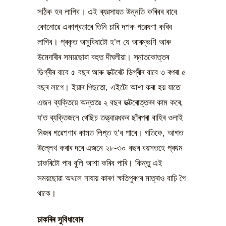
সঠিক হব লাগিব। এই ব্যৱসায়ত উন্নতি কৰিবৰ বাবে
কোনোৱে একাগ্ৰতাৰে তিনি চাৰি দশক গৱেষণা কৰিব
লাগিব। প্ৰকৃত অসুবিধাটো হ’ল যে আৰম্ভণি আৰু
উমেদাৰীৰ সময়ছোৱা বহুত দীঘলীয়া। স্নাতকোত্তৰ
ডিগ্ৰীৰ বাবে ৫ বছৰ আৰু ডক্টৰেট ডিগ্ৰীৰ বাবে ৩ ৰপৰা ৫
বছৰ লাগে। ইয়াৰ পিছতো, এইটো আশা কৰা হয় যাতে
এজন ব্যক্তিয়ে অন্ততঃ ২ বছৰ ডক্টৰোত্তৰৰ কাম কৰে,
য’ত ব্যক্তিজনে থেছিচ তত্ত্বাৱধকৰ ছাঁৰপৰা বাহিৰ ওলাই
নিজৰ গৱেশণাৰ কামত লিপ্ত হ’ব পাৰে। গতিকে, আগত
উল্লেখ কৰাৰ দৰে এজনে ২৮-৩০ বছৰ বয়সতহে প্ৰথম
চাকৰিটো পাব বুলি আশা কৰিব পাৰি। কিন্তু এই
সময়ছোৱা অথলে নাযায় কাৰণ ক্ষতিপুৰণৰ মাত্ৰাও বাঢ়ি গৈ
থাকে।
চাকৰিৰ সুবিধাবোৰ