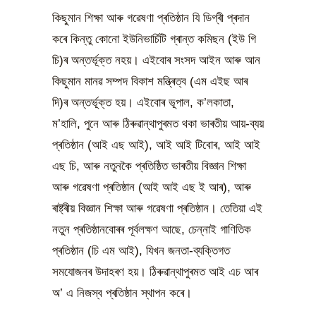
কিছুমান শিক্ষা আৰু গৱেষণা প্ৰতিষ্ঠান যি ডিগ্ৰী প্ৰদান
কৰে কিন্তু কোনো ইউনিভাৰ্চিটি গ্ৰান্ত কমিছন (ইউ গি
চি)ৰ অন্তৰ্ভূক্ত নহয়। এইবোৰ সংসদ আইন আৰু আন
কিছুমান মানৱ সম্পদ বিকাশ মন্ত্ৰিত্ব (এম এইছ আৰ
দি)ৰ অন্তৰ্ভূক্ত হয়। এইবোৰ ভূপাল, ক’লকাতা,
ম’হালি, পুনে আৰু ঠিৰুৱান্থাপুৰমত থকা ভাৰতীয় আয়-ব্যয়
প্ৰতিষ্ঠান (আই এছ আই), আই আই টিবোৰ, আই আই
এছ চি, আৰু নতুনকৈ প্ৰতিষ্ঠিত ভাৰতীয় বিজ্ঞান শিক্ষা
আৰু গৱেষণা প্ৰতিষ্ঠান (আই আই এছ ই আৰ), আৰু
ৰাষ্ট্ৰীয় বিজ্ঞান শিক্ষা আৰু গৱেষণা প্ৰতিষ্ঠান। তেতিয়া এই
নতুন প্ৰতিষ্ঠানবোৰৰ পূৰ্বলক্ষণ আছে, চেন্নাই গাণিতিক
প্ৰতিষ্ঠান (চি এম আই), যিখন জনতা-ব্যক্তিগত
সমযোজনৰ উদাহৰণ হয়। ঠিৰুৱান্থাপুৰমত আই এচ আৰ
অ’ এ নিজস্ব প্ৰতিষ্ঠান স্থাপন কৰে।