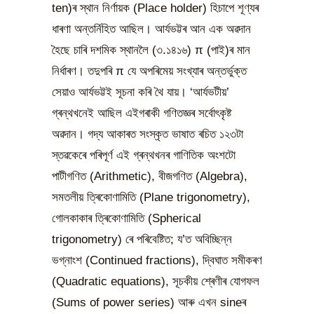
ten)ৰ স্থান নিৰ্ণায়ক (Place holder) হিচাপে শূণ্যৰ
ধাৰণা অন্তৰ্নিহিত আছিল। আৰ্যভট্টৰ আন এক অৱদান
হৈছে চাৰি দশমিক স্থানলৈ (৩.১৪১৬) π (পাই)ৰ মান
নিৰ্ধাৰণ। তদুপৰি π যে অপৰিমেয় সংখ্যাৰ অন্তৰ্ভুক্ত
সেয়াও আৰ্যভট্টই সূচনা কৰি থৈ যায়। ‘আৰ্যভটীয়’
গ্ৰন্থখনেই আছিল এইগৰাকী গণিতজ্ঞৰ সৰ্বোৎকৃষ্ট
অৱদান। গদ্য আকাৰত সংস্কৃত ভাষাত ৰচিত ১২৩টা
স্তৱকেৰে পৰিপূৰ্ণ এই গ্ৰন্থখনৰ গাণিতিক অংশটো
পাটীগণিত (Arithmetic), বীজগণিত (Algebra),
সমতলীয় ত্ৰিকোণামিতি (Plane trigonometry),
গোলকাকাৰ ত্ৰিকোণামিতি (Spherical
trigonometry) ৰে পৰিবেষ্টিত; য’ত অবিচ্ছিন্ন
ভগ্নাংশ (Continued fractions), দ্বিঘাত সমীকৰণ
(Quadratic equations), সূচকীয় শ্ৰেণীৰ যোগফল
(Sums of power series) আৰু এখন sineৰ