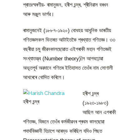
প্ৰাতঃস্মৰণীয়- ৰামানুজন, হৰীশ চন্দ্ৰ, শ্ৰীনিৱাস বৰধন
আৰু মঞ্জুল ভাৰ্গৱ।
ৰামানুজনেই (১৮৮৭-১৯২০) বোধহয় আধুনিক ভাৰতীয়
গণিতজ্ঞসকল ভিতৰত আটাইতকৈ প্ৰখ্যাত গণিতজ্ঞ। ৩৩
বছৰীয়া চমু জীৱনকালছোৱাত এইগৰাকী মহান গণিতজ্ঞই
সংখ্যাতত্ত্ব (Number theory)লৈ আগবঢ়োৱা
অভূতপূৰ্ব অৱদানে গণিতৰ ইতিহাসত তেওঁৰ নাম সোণালী
আখৰেৰে খোদিত কৰিলে।
হৰীশ চন্দ্ৰ
হৰীশ চন্দ্ৰ
(১৯২৩-১৯৮৩)
আছিল আন এগৰাকী
গণিতজ্ঞ, যিজনে তেওঁৰ কৰ্মজীৱনৰ প্ৰথম কালছোৱা
পদাৰ্থবিজ্ঞানী হিচাপে আৰম্ভ কৰিছিল যদিও পিছত