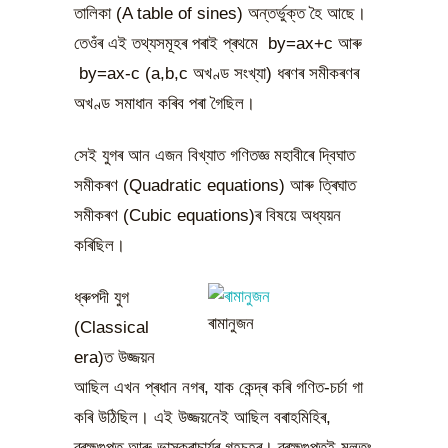
তালিকা (A table of sines) অন্তৰ্ভুক্ত হৈ আছে।
তেওঁৰ এই তথ্যসমূহৰ পৰাই প্ৰথমে by=ax+c আৰু
by=ax-c (a,b,c অখণ্ড সংখ্যা) ধৰণৰ সমীকৰণৰ
অখণ্ড সমাধান কৰিব পৰা গৈছিল।
সেই যুগৰ আন এজন বিখ্যাত গণিতজ্ঞ মহাবীৰে দ্বিঘাত
সমীকৰণ (Quadratic equations) আৰু ত্ৰিঘাত
সমীকৰণ (Cubic equations)ৰ বিষয়ে অধ্যয়ন
কৰিছিল।
ধ্ৰুপদী যুগ
ৰামানুজন
(Classical
era)ত উজ্জয়ন
আছিল এখন প্ৰধান নগৰ, যাক কেন্দ্ৰ কৰি গণিত-চৰ্চা গা
কৰি উঠিছিল। এই উজ্জয়নেই আছিল বৰাহমিহিৰ,
ব্ৰহ্মগুপ্ত আৰু ভাস্কৰাচাৰ্যৰ গৃহচহৰ। ব্ৰহ্মগুপ্তই মূলতঃ