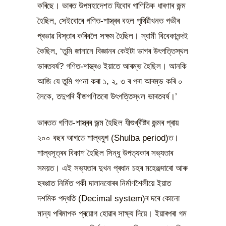
কৰিছে। ভাৰত উপমহাদেশত যিবোৰ গাণিতিক ধাৰণাৰ জন্ম
হৈছিল, সেইবোৰে গণিত-শাস্ত্ৰৰ বহল পৃথিৱীখনত গভীৰ
প্ৰভাৱ বিস্তাৰ কৰিবলৈ সক্ষম হৈছিল। স্বামী বিবেকানন্দই
কৈছিল, ‘তুমি জানানে বিজ্ঞানৰ কেইটা ভাগৰ উৎপত্তিস্থল
ভাৰতবৰ্ষ? গণিত-শাস্ত্ৰও ইয়াতে আৰম্ভ হৈছিল। আনকি
আজি যে তুমি গণনা কৰা ১, ২, ৩ ৰ পৰা আৰম্ভ কৰি ০
লৈকে, তদুপৰি বীজগণিতৰো উৎপত্তিস্থল ভাৰতবৰ্ষ।’
ভাৰতত গণিত-শাস্ত্ৰৰ জন্ম হৈছিল যীশুখ্ৰীষ্টৰ জন্মৰ প্ৰায়
২০০ বছৰ আগতে শাল্বযুগ (Shulba period)ত।
শাল্বসূত্ৰৰ বিকাশ হৈছিল সিন্ধু উপত্যকাৰ সভ্যতাৰ
সময়ত। এই সভ্যতাৰ দুখন প্ৰধান চহৰ মহেঞ্জদাৰো আৰু
হৰপ্পাত নিৰ্মিত পকী দালানবোৰৰ নিৰ্মাণশৈলীয়ে ইয়াত
দশমিক পদ্ধতি (Decimal system)ৰ দৰে কোনো
মান্য পৰিমাপক প্ৰয়োগ হোৱাৰ সাক্ষ্য দিয়ে। ইয়াৰপৰা গম