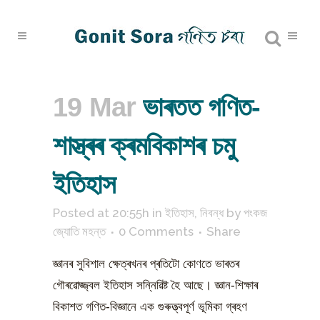
19 Mar
ভাৰতত গণিত-
শাস্ত্ৰৰ ক্ৰমবিকাশৰ চমু
ইতিহাস
Posted at 20:55h
in
ইতিহাস
,
নিবন্ধ
by
পংকজ
জ্যোতি মহন্ত
0 Comments
Share
জ্ঞানৰ সুবিশাল ক্ষেত্ৰখনৰ প্ৰতিটো কোণতে ভাৰতৰ
গৌৰৱোজ্জ্বল ইতিহাস সন্নিৱিষ্ট হৈ আছে। জ্ঞান-শিক্ষাৰ
বিকাশত গণিত-বিজ্ঞানে এক গুৰুত্ত্বপূৰ্ণ ভূমিকা গ্ৰহণ