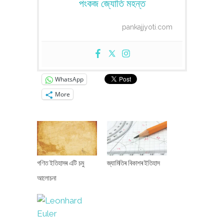
পংকজ জ্যোতি মহন্ত
pankajjyoti.com
WhatsApp
More
গণিত ইতিহাসৰ এটি চমু
জ্যামিতিৰ বিকাশৰ ইতিহাস
আলোচনা