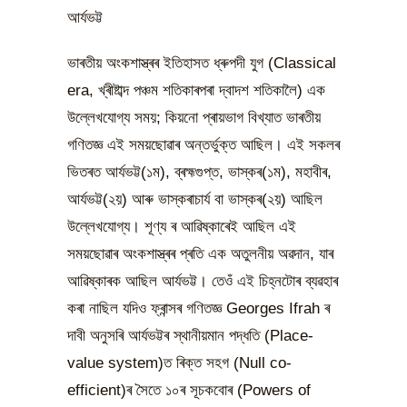
আৰ্যভট্ট
ভাৰতীয় অংকশাস্ত্ৰৰ ইতিহাসত ধ্ৰুপদী যুগ (Classical
era, খ্ৰীষ্টাব্দ পঞ্চম শতিকাৰপৰা দ্বাদশ শতিকালৈ) এক
উল্লেখযোগ্য সময়; কিয়নো প্ৰায়ভাগ বিখ্যাত ভাৰতীয়
গণিতজ্ঞ এই সময়ছোৱাৰ অন্তৰ্ভুক্ত আছিল। এই সকলৰ
ভিতৰত আৰ্যভট্ট(১ম), ব্ৰহ্মগুপ্ত, ভাস্কৰ(১ম), মহাবীৰ,
আৰ্যভট্ট(২য়) আৰু ভাস্কৰাচাৰ্য বা ভাস্কৰ(২য়) আছিল
উল্লেখযোগ্য। শূণ্য ৰ আৱিষ্কাৰেই আছিল এই
সময়ছোৱাৰ অংকশাস্ত্ৰৰ প্ৰতি এক অতুলনীয় অৱদান, যাৰ
আৱিষ্কাৰক আছিল আৰ্যভট্ট। তেওঁ এই চিহ্নটোৰ ব্যৱহাৰ
কৰা নাছিল যদিও ফ্ৰান্সৰ গণিতজ্ঞ Georges Ifrah ৰ
দাবী অনুসৰি আৰ্যভট্টৰ স্থানীয়মান পদ্ধতি (Place-
value system)ত ৰিক্ত সহগ (Null co-
efficient)ৰ সৈতে ১০ৰ সূচকবোৰ (Powers of