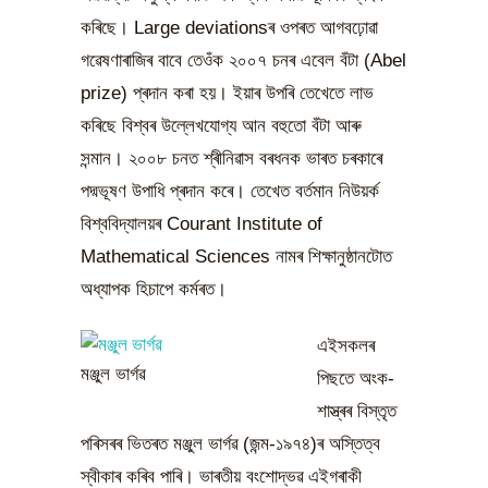
কৰিছে। Large deviationsৰ ওপৰত আগবঢ়োৱা
গৱেষণাৰাজিৰ বাবে তেওঁক ২০০৭ চনৰ এবেল বঁটা (Abel
prize) প্ৰদান কৰা হয়। ইয়াৰ উপৰি তেখেতে লাভ
কৰিছে বিশ্বৰ উল্লেখযোগ্য আন বহুতো বঁটা আৰু
সন্মান। ২০০৮ চনত শ্ৰীনিৱাস বৰধনক ভাৰত চৰকাৰে
পদ্মভূষণ উপাধি প্ৰদান কৰে। তেখেত বৰ্তমান নিউয়ৰ্ক
বিশ্ববিদ্যালয়ৰ Courant Institute of
Mathematical Sciences নামৰ শিক্ষানুষ্ঠানটোত
অধ্যাপক হিচাপে কৰ্মৰত।
এইসকলৰ
মঞ্জুল ভাৰ্গৱ
পিছতে অংক-
শাস্ত্ৰৰ বিস্তৃত
পৰিসৰৰ ভিতৰত মঞ্জুল ভাৰ্গৱ (জন্ম-১৯৭৪)ৰ অস্তিত্ব
স্বীকাৰ কৰিব পাৰি। ভাৰতীয় বংশোদ্ভৱ এইগৰাকী