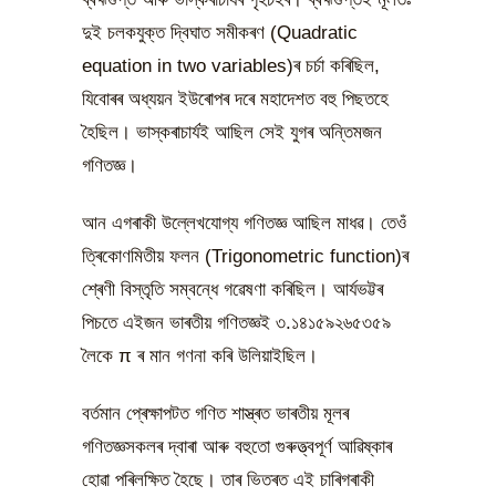
দুই চলকযুক্ত দ্বিঘাত সমীকৰণ (Quadratic
equation in two variables)ৰ চৰ্চা কৰিছিল,
যিবোৰৰ অধ্যয়ন ইউৰোপৰ দৰে মহাদেশত বহু পিছতহে
হৈছিল। ভাস্কৰাচাৰ্যই আছিল সেই যুগৰ অন্তিমজন
গণিতজ্ঞ।
আন এগৰাকী উল্লেখযোগ্য গণিতজ্ঞ আছিল মাধৱ। তেওঁ
ত্ৰিকোণমিতীয় ফলন (Trigonometric function)ৰ
শ্ৰেণী বিস্তৃতি সম্বন্ধে গৱেষণা কৰিছিল। আৰ্যভট্টৰ
পিচতে এইজন ভাৰতীয় গণিতজ্ঞই ৩.১৪১৫৯২৬৫৩৫৯
লৈকে π ৰ মান গণনা কৰি উলিয়াইছিল।
বৰ্তমান প্ৰেক্ষাপটত গণিত শাস্ত্ৰত ভাৰতীয় মূলৰ
গণিতজ্ঞসকলৰ দ্বাৰা আৰু বহুতো গুৰুত্ত্বপূৰ্ণ আৱিষ্কাৰ
হোৱা পৰিলক্ষিত হৈছে। তাৰ ভিতৰত এই চাৰিগৰাকী