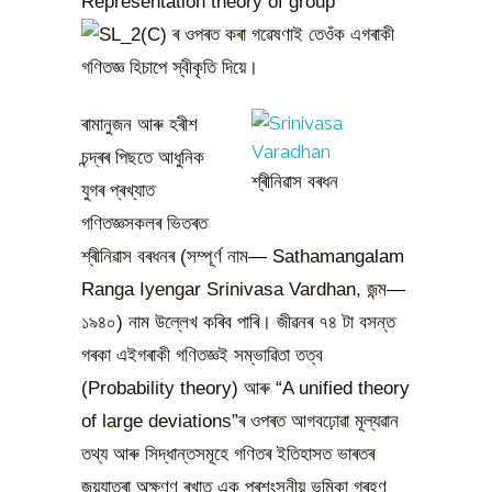
Representation theory of group
ৰ ওপৰত কৰা গৱেষণাই তেওঁক এগৰাকী
গণিতজ্ঞ হিচাপে স্বীকৃতি দিয়ে।
ৰামানুজন আৰু হৰীশ
চন্দ্ৰৰ পিছতে আধুনিক
শ্ৰীনিৱাস বৰধন
যুগৰ প্ৰখ্যাত
গণিতজ্ঞসকলৰ ভিতৰত
শ্ৰীনিৱাস বৰধনৰ (সম্পূৰ্ণ নাম— Sathamangalam
Ranga Iyengar Srinivasa Vardhan, জন্ম—
১৯৪০) নাম উল্লেখ কৰিব পাৰি। জীৱনৰ ৭৪ টা বসন্ত
গৰকা এইগৰাকী গণিতজ্ঞই সম্ভাৱিতা তত্ব
(Probability theory) আৰু “A unified theory
of large deviations”ৰ ওপৰত আগবঢ়োৱা মূল্যৱান
তথ্য আৰু সিদ্ধান্তসমূহে গণিতৰ ইতিহাসত ভাৰতৰ
জয়যাত্ৰা অক্ষুণ্ণ ৰখাত এক প্ৰশংসনীয় ভূমিকা গ্ৰহণ