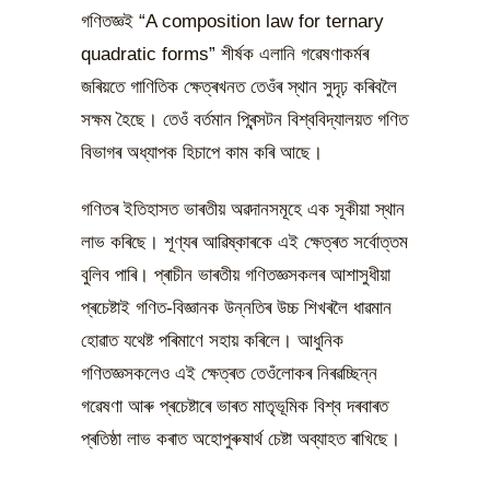
গণিতজ্ঞই “A composition law for ternary
quadratic forms” শীৰ্ষক এলানি গৱেষণাকৰ্মৰ
জৰিয়তে গাণিতিক ক্ষেত্ৰখনত তেওঁৰ স্থান সুদৃঢ় কৰিবলৈ
সক্ষম হৈছে। তেওঁ বৰ্তমান প্ৰিন্সটন বিশ্ববিদ্যালয়ত গণিত
বিভাগৰ অধ্যাপক হিচাপে কাম কৰি আছে।
গণিতৰ ইতিহাসত ভাৰতীয় অৱদানসমূহে এক সূকীয়া স্থান
লাভ কৰিছে। শূণ্যৰ আৱিষ্কাৰকে এই ক্ষেত্ৰত সৰ্বোত্তম
বুলিব পাৰি। প্ৰাচীন ভাৰতীয় গণিতজ্ঞসকলৰ আশাসুধীয়া
প্ৰচেষ্টাই গণিত-বিজ্ঞানক উন্নতিৰ উচ্চ শিখৰলৈ ধাৱমান
হোৱাত যথেষ্ট পৰিমাণে সহায় কৰিলে। আধুনিক
গণিতজ্ঞসকলেও এই ক্ষেত্ৰত তেওঁলোকৰ নিৰৱচ্ছিন্ন
গৱেষণা আৰু প্ৰচেষ্টাৰে ভাৰত মাতৃভূমিক বিশ্ব দৰবাৰত
প্ৰতিষ্ঠা লাভ কৰাত অহোপুৰুষাৰ্থ চেষ্টা অব্যাহত ৰাখিছে।