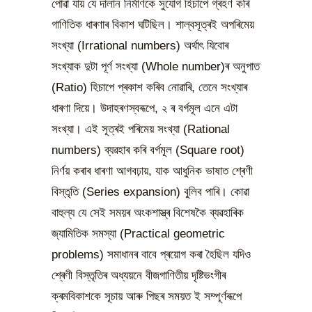
পোৱা যায় যে দালান নিৰ্মাণকে সুযোগ হিচাপে গ্ৰহণ কৰি
গাণিতিক ধাৰণাৰ বিকাশ ঘটিছিল। শাল্বসূত্ৰই অপৰিমেয়
সংখ্যা (Irrational numbers) অৰ্থাৎ যিবোৰ
সংখ্যাক দুটা পূৰ্ণ সংখ্যা (Whole number)ৰ অনুপাত
(Ratio) হিচাপে প্ৰকাশ কৰিব নোৱাৰি, তেনে সংখ্যাৰ
ধাৰণা দিয়ে। উদাহৰণস্বৰূপে, ২ ৰ বৰ্গমূল এনে এটা
সংখ্যা। এই সূত্ৰই পৰিমেয় সংখ্যা (Rational
numbers) ব্যৱহাৰ কৰি বৰ্গমূল (Square root)
নিৰ্ণয় কৰাৰ ধাৰণা আগবঢ়ায়, যাক আধুনিক ভাষাত শ্ৰেণী
বিস্তৃতি (Series expansion) বুলিব পাৰি। কোৱা
বাহুল্য যে সেই সময়ৰ অংকশাস্ত্ৰ বিশেষকৈ ব্যৱহাৰিক
জ্যামিতিক সমস্যা (Practical geometric
problems) সমাধানৰ বাবে প্ৰয়োগ কৰা হৈছিল যদিও
শ্ৰেণী বিস্তৃতিৰ অধ্যয়নে বীজগাণিতীয় দৃষ্টিভংগীৰ
ক্ৰমবিকাশকে সূচায় আৰু পিছৰ সময়ত ই সম্পূৰ্ণৰূপে