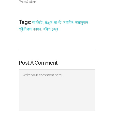
লিঅ'নাৰ্ড অইলাৰ
Tags:
আৰ্যভট্ট
,
মঞ্জুল ভাৰ্গৱ
,
মহাবীৰ
,
ৰামানুজন
,
শ্ৰীনিৱাস বৰধন
,
হৰীশ চন্দ্ৰ
Post A Comment