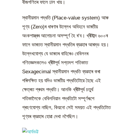
বীজগণিতৰ ফালে ঢাল খায়।
স্থানীয়মান পদ্ধতি (Place-value system) আৰু
শূণ্য (Zero)ৰ ধাৰণাৰ উল্লেখ অবিহনে ভাৰতীয়
অংকশাস্ত্ৰৰ আলোচনা অসম্পূৰ্ণ হৈ ৰ’ব। খ্ৰীষ্টাব্দ ৬০০ৰ
ফালে ভাৰতত স্থানীয়মান পদ্ধতিৰ ব্যৱহাৰ আৰম্ভ হয়।
উল্লেখযোগ্য যে ভাৰতৰ বাহিৰেও বেবিলনৰ
গণিতজ্ঞসকলেও খ্ৰীষ্টপূৰ্ব সপ্তদশ শতিকাত
Sexagecimal স্থানীয়মান পদ্ধতি ব্যৱহাৰ কৰা
পৰিলক্ষিত হয় যদিও ভাৰতীয় পদ্ধতিটোৱে হৈছে এই
ক্ষেত্ৰত প্ৰথম পদ্ধতি। আনকি খ্ৰীষ্টপূৰ্ব চতুৰ্থ
শতিকালৈকে বেবিলনিয়ান পদ্ধতিটো সম্পূৰ্ণৰূপে
গ্ৰহণযোগ্য নাছিল, কিয়নো সেই সময়ত এই পদ্ধতিটোত
শূণ্যৰ ব্যৱহাৰ হোৱা দেখা নগৈছিল।