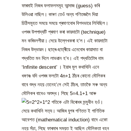
ফাৰমাই নিজৰ ফলাফলসমূহ আন্দাজ (guess) কৰি
উলিওৱা নাছিল। কাৰণ তেওঁ অন্য গণিতজ্ঞলৈ দিয়া
চিঠিসমূহত সময়ে সময়ে প্ৰমাণবোৰ বিশদভাৱে লিখিছিল।
ওপৰৰ উপপাদ্যটি প্ৰমাণ কৰা কায়দাটো (technique)
মন কৰিবলগীয়া। সেয়ে উল্লেখকৰা হ’ল। এই কায়দাটো
নিজৰ উদ্ভাৱন। ছাত্ৰ-ছাত্ৰীয়ে এনেবোৰ কায়াদাত বা
পদ্ধতিত মন দিলে লাভৱান হ’ব। এই পদ্ধতিটোৰ নাম
‘Infinite descent’ । ইয়াৰ মূল কথাখিনি এনে
ধৰণৰঃ যদি ওপৰৰ ফলটো 4n+1 ঠাঁচৰ কোনো মৌলিকৰ
বাবে শুদ্ধ নহয় তেনেহ’লে সেই ঠাঁচৰ, তাতকৈ সৰু অন্য
মৌলিকৰ বাবেও অশুদ্ধ। পিছে 5=4.1+1 আৰু
গতিকে এটা বিৰোধৰ সন্মুখীন হওঁ।
সেয়ে কথাখিনি সত্য। আজিৰ যুগৰ গণিতত ই গাণিতিক
আবেশত (mathematical induction) বাদে একো
নহয় সঁচা, পিছে ফাৰমাৰ সময়ত ই আছিল মৌলিকতা বহন