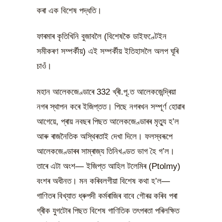
কৰা এক বিশেষ পদ্ধতি।
ফাৰমাৰ কৃতিখিনি বুজাবলৈ (বিশেষকৈ ডাইফণ্টেইন
সমীকৰণ সম্পৰ্কীয়) এই সম্পৰ্কীয় ইতিহাসলৈ অলপ ঘূৰি
চাওঁ।
মহান আলেকজেণ্ডাৰে 332 খ্ৰী.পূ.ত আলেকজেন্দ্ৰিয়া
নগৰ স্থাপন কৰে ইজিপ্তত। পিছে নগৰখন সম্পূৰ্ণ হোৱাৰ
আগেয়ে, প্ৰায় নবছৰ পিছত আলেকজেণ্ডাৰৰ মৃত্যু হ’ল
আৰু ৰাজনৈতিক অস্থিৰতাই দেখা দিলে। ফলস্বৰূপে
আলেকজেণ্ডাৰৰ সাম্ৰাজ্য তিনিখণ্ডত ভাগ হৈ গ’ল।
তাৰে এটা অংশ— ইজিপ্ত আহিল টলেমিৰ (Ptolmy)
বংশৰ অধীনত। মন কৰিবলগীয়া বিশেষ কথা হ’ল—
গাণিতৰ বিখ্যাত ধ্ৰুপদী কৰ্মৰাজিৰ বাবে গৌৰৱ কৰিব পৰা
গ্ৰীক যুগটোৰ পিছত বিশেষ গাণিতিক তৎপৰতা পৰিলক্ষিত