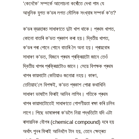
‘কেনেকৈ’ সম্পৰ্কে আলোচনা কৰোঁতে দেখা পাম যে
আধুনিক যুগত ক’ডৰ লগত মৌলিক সংখ্যাৰ সম্পৰ্ক ক’ত?
ক’ডৰ ব্যৱহাৰত সাধাৰণতে দুটা খাপ থাকে। প্ৰথম খাপত,
কোনো বাতৰি ক’ডত প্ৰকাশ কৰা হয়। দ্বিতীয় খাপত,
ক’ডৰ পৰা পোনে পোনে বাতৰি লৈ অনা হয়। প্ৰায়বোৰ
সাধাৰণ ক’ডত, যিজনে প্ৰথম প্ৰক্ৰিয়াটো জানে তেওঁ
দ্বিতীয় খাপৰ প্ৰক্ৰিয়াটোও জানে। সেয়ে বিপক্ষক প্ৰথম
খাপৰ কায়দাটো কেতিয়াও জনোৱা নহয়। কাৰণ,
তেতিয়াহ’লে বিপক্ষই, ক’ডত প্ৰকাশ পোৱা কথাখিনি
সাধাৰণ ভাষালৈ ফিৰাই আনিব লাগিব। গতিকে প্ৰথম
খাপৰ কায়াদাটোতেই সাধাৰণতে গোপণীয়তা ৰক্ষা কৰি চলিব
লাগে। পিছে ভাষাৰপৰা ক’ডলৈ নিয়া পদ্ধতিটো যদি এটা
ৰাসায়নিক যৌগৰ (chemical compound) দৰে হয়
অৰ্থাৎ পুনৰ ফিৰাই আনিবলৈ টান হয়, তেনে ক্ষেত্ৰত