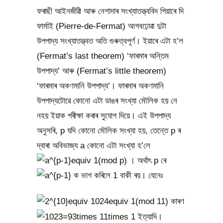
ফৰাছী আইনজীৱী আৰু নেশাদাৰ সংখ্যাতত্ত্ববিদ পিয়াৰে দি
ফাৰ্মাই (Pierre-de-Fermat) আগবঢ়োৱা দুটা
উপপাদ্য সংখ্যাতত্ত্বত অতি গুৰুত্বপূৰ্ণ। ইয়াৰে এটা হ’ল
(Fermat’s last theorem) ‘ফাৰমাৰ অন্তিম
উপপাদ্য’ আৰু (Fermat’s little theorem)
‘ফাৰমাৰ অকণমানি উপপাদ্য’। ফাৰমাৰ অকণমানি
উপপাদ্যটোৱে কোনো এটা ডাঙৰ সংখ্যা মৌলিক হয় নে
নহয় ইয়াক পৰীক্ষা কৰাৰ সুযোগ দিয়ে। এই উপপাদ্য
অনুসৰি, p যদি কোনো মৌলিক সংখ্যা হয়, তেন্তে p ৰ
দ্বাৰা অবিভাজ্য a কোনো এটা সংখ্যা হ’লে
। অৰ্থাৎ p ৰে
ক ভাগ কৰিলে 1 বাকী ৰয়। যেনেঃ
কাৰণ
ইত্যাদি।