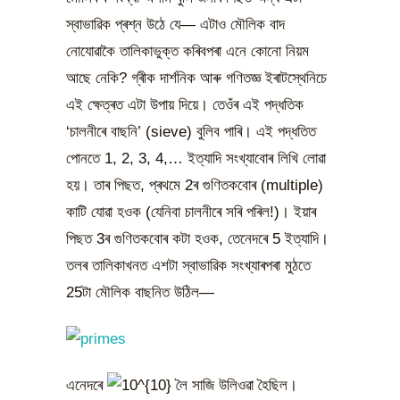
স্বাভাৱিক প্ৰশ্ন উঠে যে— এটাও মৌলিক বাদ
নোযোৱাকৈ তালিকাভুক্ত কৰিবপৰা এনে কোনো নিয়ম
আছে নেকি? গ্ৰীক দাৰ্শনিক আৰু গণিতজ্ঞ ইৰাটস্থেনিচে
এই ক্ষেত্ৰত এটা উপায় দিয়ে। তেওঁৰ এই পদ্ধতিক
‘চালনীৰে বাছনি’ (sieve) বুলিব পাৰি। এই পদ্ধতিত
পোনতে 1, 2, 3, 4,… ইত্যাদি সংখ্যাবোৰ লিখি লোৱা
হয়। তাৰ পিছত, প্ৰথমে 2ৰ গুণিতকবোৰ (multiple)
কাটি যোৱা হওক (যেনিবা চালনীৰে সৰি পৰিল!)। ইয়াৰ
পিছত 3ৰ গুণিতকবোৰ কটা হওক, তেনেদৰে 5 ইত্যাদি।
তলৰ তালিকাখনত এশটা স্বাভাৱিক সংখ্যাৰপৰা মুঠতে
25টা মৌলিক বাছনিত উঠিল—
এনেদৰে
লৈ সাজি উলিওৱা হৈছিল।