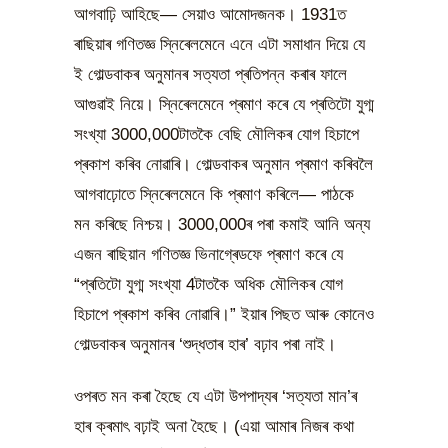
আগবাঢ়ি আহিছে— সেয়াও আমোদজনক। 1931ত
ৰাছিয়াৰ গণিতজ্ঞ স্নিৰেলমেনে এনে এটা সমাধান দিয়ে যে
ই গোল্ডবাকৰ অনুমানৰ সত্যতা প্ৰতিপন্ন কৰাৰ ফালে
আগুৱাই নিয়ে। স্নিৰেলমেনে প্ৰমাণ কৰে যে প্ৰতিটো যুগ্ম
সংখ্যা 3000,000টাতকৈ বেছি মৌলিকৰ যোগ হিচাপে
প্ৰকাশ কৰিব নোৱাৰি। গোল্ডবাকৰ অনুমান প্ৰমাণ কৰিবলৈ
আগবাঢ়োতে স্নিৰেলমেনে কি প্ৰমাণ কৰিলে— পাঠকে
মন কৰিছে নিশ্চয়। 3000,000ৰ পৰা কমাই আনি অন্য
এজন ৰাছিয়ান গণিতজ্ঞ ভিনাগ্ৰেডফে প্ৰমাণ কৰে যে
“প্ৰতিটো যুগ্ম সংখ্যা 4টাতকৈ অধিক মৌলিকৰ যোগ
হিচাপে প্ৰকাশ কৰিব নোৱাৰি।” ইয়াৰ পিছত আৰু কোনেও
গোল্ডবাকৰ অনুমানৰ ‘শুদ্ধতাৰ হাৰ’ বঢ়াব পৰা নাই।
ওপৰত মন কৰা হৈছে যে এটা উপপাদ্যৰ ‘সত্যতা মান’ৰ
হাৰ ক্ৰমাৎ বঢ়াই অনা হৈছে। (এয়া আমাৰ নিজৰ কথা