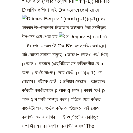
পাবলৈ হ’লে (ওপৰত উল্লেখ কৰা
) চাবি-কাঠি
D জানিব লাগিব। এই Dক এনেদৰে লোৱা হয় যে
হয়।
ফাৰমাৰ উপপাদ্যৰপৰা লিঅ’নাৰ্ড অইলাৰে দিয়া সৰলীকৃত
উপপাদ্য এটা পোৱা যায়
। ইয়াৰপৰা একেদৰেই Cক Bলৈ ৰূপান্তৰিত কৰা হয়।
যদি কোনো সাধাৰণ মানুহে n আৰু E জানেও তেওঁ পিছে
p আৰু q নাজানে (এইখিনিতে মন কৰিবলগীয়া যে p
আৰু q যথেষ্ট ডাঙৰ!) সেয়ে তেওঁ (p-1)(q-1) পাব
নোৱাৰে। গতিকে তেওঁ D উলিয়াব নোৱাৰে। আনহাতে
ক’ডটো বনাওঁতাজনে p আৰু q জানে। কাৰণ তেওঁ p
আৰু q ৰ পৰাই আৰম্ভ কৰে। গতিকে যিয়ে ক’ডত
বাতৰিটো পাব, তেওঁক ক’ড বনাওঁতাজনে এই গোপন
কথাখিনি জনাব লাগিব। এই পদ্ধতিটোৰ নিৰাপত্তা
সম্পৰ্কীয় মন কৰিবলগীয়া কথাখিনি হ’লঃ “The