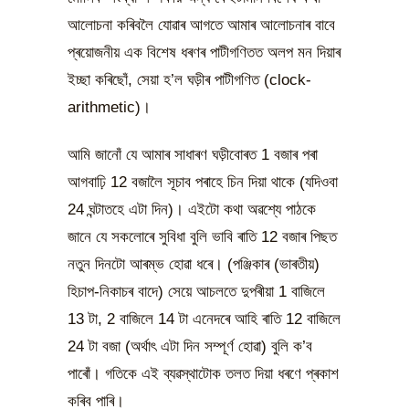
আলোচনা কৰিবলৈ যোৱাৰ আগতে আমাৰ আলোচনাৰ বাবে
প্ৰয়োজনীয় এক বিশেষ ধৰণৰ পাটীগণিতত অলপ মন দিয়াৰ
ইচ্ছা কৰিছোঁ, সেয়া হ’ল ঘড়ীৰ পাটীগণিত (clock-
arithmetic)।
আমি জানোঁ যে আমাৰ সাধাৰণ ঘড়ীবোৰত 1 বজাৰ পৰা
আগবাঢ়ি 12 বজালৈ সূচাব পৰাহে চিন দিয়া থাকে (যদিওবা
24 ঘন্টাতহে এটা দিন)। এইটো কথা অৱশ্যে পাঠকে
জানে যে সকলোৰে সুবিধা বুলি ভাবি ৰাতি 12 বজাৰ পিছত
নতুন দিনটো আৰম্ভ হোৱা ধৰে। (পঞ্জিকাৰ (ভাৰতীয়)
হিচাপ-নিকাচৰ বাদে) সেয়ে আচলতে দুপৰীয়া 1 বাজিলে
13 টা, 2 বাজিলে 14 টা এনেদৰে আহি ৰাতি 12 বাজিলে
24 টা বজা (অৰ্থাৎ এটা দিন সম্পূৰ্ণ হোৱা) বুলি ক’ব
পাৰোঁ। গতিকে এই ব্যৱস্থাটোক তলত দিয়া ধৰণে প্ৰকাশ
কৰিব পাৰি।