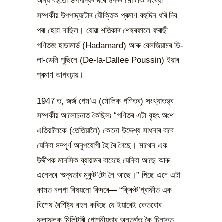
অন্য বহুতো উপপাদ্যৰ দৰে ওপৰৰ মৌলিক সংখ্যা
সম্পৰ্কীয় উপপাদ্যটোৰ যৌক্তিক প্ৰমাণ বহুদিন ধৰি দিব
পৰা হোৱা নাছিল। যোৱা শতিকাৰ শেষৰফালে ফৰাছী
গণিতজ্ঞ হাডামাৰ্ড (Hadamard) আৰু বেলজিয়ামৰ ডি-
লা-ডেলি পুছিনে (De-la-Dallee Poussin) ইয়াৰ
প্ৰমাণ আগবঢ়ায়।
1947 ত, জৰ্জ গেম’এ (মৌলিক গণিতৰ) সংখ্যাতত্ত্ব
সম্পৰ্কীয় আলোচনাত কৈছিলঃ “গণিতৰ এটা বৃহৎ অংশ
এতিয়ালৈকে (তেতিয়ালৈ) কোনো উদ্দেশ্য সাধনাৰ বাবে
যেনিবা সম্পূৰ্ণ অনুপযোগী হৈ ৰৈ গৈছে। মাথেন এক
উদ্দীপক মানসিক ব্যায়ামৰ বাবেহে যেনিবা আছে আৰু
এনেদৰে ‘শুদ্ধতাৰ মুকুট’টো লৈ আছে।” পিছে এনে এটা
কামত নলগা বিষয়নো কিদৰে— “ক্ৰিপ্ট’গ্ৰাফীত এক
বিশেষ বৈশিষ্ট্য বহন কৰিছে যে ইয়াৰেই কেতবোৰ
ফলাফলক মিলিটাৰী গোপনীয়তাৰ অন্তৰ্গত কৈ চিনাক্ত