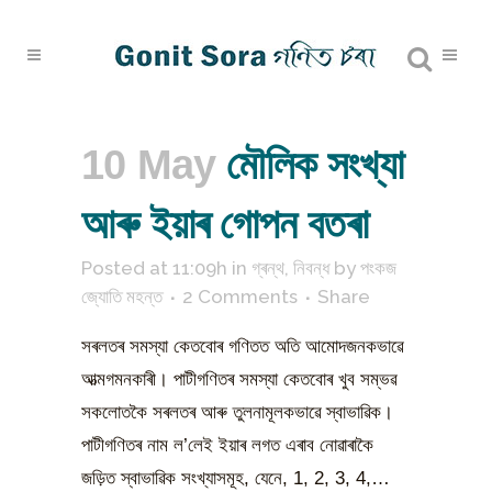
10 May
মৌলিক সংখ্যা
আৰু ইয়াৰ গোপন বতৰা
Posted at 11:09h
in
গ্ৰন্থ
,
নিবন্ধ
by
পংকজ
জ্যোতি মহন্ত
2 Comments
Share
সৰলতৰ সমস্যা কেতবোৰ গণিতত অতি আমোদজনকভাৱে
আত্মগমনকাৰী। পাটীগণিতৰ সমস্যা কেতবোৰ খুব সম্ভৱ
সকলোতকৈ সৰলতৰ আৰু তুলনামূলকভাৱে স্বাভাৱিক।
পাটীগণিতৰ নাম ল’লেই ইয়াৰ লগত এৰাব নোৱাৰাকৈ
জড়িত স্বাভাৱিক সংখ্যাসমূহ, যেনে, 1, 2, 3, 4,…