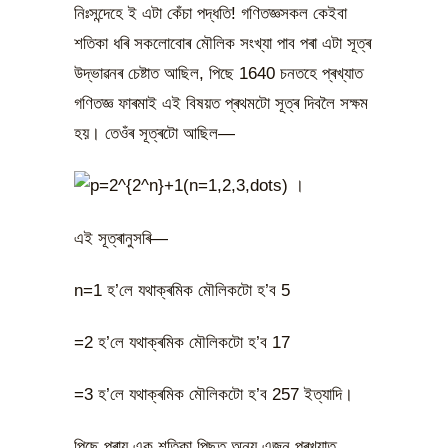
নিঃসন্দেহে ই এটা কেঁচা পদ্ধতি! গণিতজ্ঞসকল কেইবা
শতিকা ধৰি সকলোবোৰ মৌলিক সংখ্যা পাব পৰা এটা সূত্ৰ
উদ্ভাৱনৰ চেষ্টাত আছিল, পিছে 1640 চনতহে প্ৰখ্যাত
গণিতজ্ঞ ফাৰমাই এই বিষয়ত প্ৰথমটো সূত্ৰ দিবলৈ সক্ষম
হয়। তেওঁৰ সূত্ৰটো আছিল—
।
এই সূত্ৰানুসৰি—
n=1 হ’লে যথাক্ৰমিক মৌলিকটো হ’ব 5
=2 হ’লে যথাক্ৰমিক মৌলিকটো হ’ব 17
=3 হ’লে যথাক্ৰমিক মৌলিকটো হ’ব 257 ইত্যাদি।
পিছে প্ৰায় এক শতিকা পিছত অন্য এজন প্ৰখ্যাত