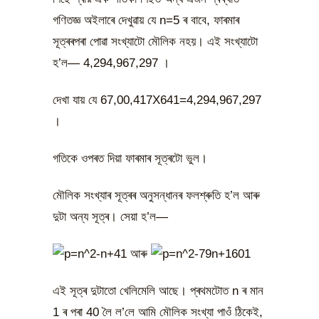
গণিতজ্ঞ অইলাৰে দেখুৱায় যে n=5 ৰ বাবে, ফাৰমাৰ
সূত্ৰৰপৰা পোৱা সংখ্যাটো মৌলিক নহয়। এই সংখ্যাটো
হ’ল— 4,294,967,297 ।
দেখা যায় যে 67,00,417X641=4,294,967,297
।
গতিকে ওপৰত দিয়া ফাৰমাৰ সূত্ৰটো ভুল।
মৌলিক সংখ্যাৰ সূত্ৰৰ অনুসন্ধানৰ ফলশ্ৰুতি হ’ল আৰু
দুটা অন্য সূত্ৰ। সেয়া হ’ল—
আৰু
এই সূত্ৰ দুটাতো খেলিমেলি আছে। প্ৰথমটোত n ৰ মান
1 ৰ পৰা 40 লৈ ল’লে আমি মৌলিক সংখ্যা পাওঁ ঠিকেই,