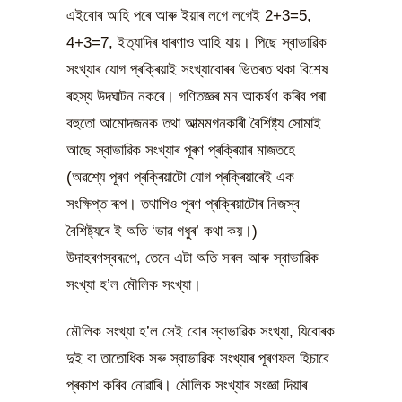
এইবোৰ আহি পৰে আৰু ইয়াৰ লগে লগেই 2+3=5,
4+3=7, ইত্যাদিৰ ধাৰণাও আহি যায়। পিছে স্বাভাৱিক
সংখ্যাৰ যোগ প্ৰক্ৰিয়াই সংখ্যাবোৰৰ ভিতৰত থকা বিশেষ
ৰহস্য উদঘাটন নকৰে। গণিতজ্ঞৰ মন আকৰ্ষণ কৰিব পৰা
বহুতো আমোদজনক তথা আত্মমগনকাৰী বৈশিষ্ট্য সোমাই
আছে স্বাভাৱিক সংখ্যাৰ পূৰণ প্ৰক্ৰিয়াৰ মাজতহে
(অৱশ্যে পূৰণ প্ৰক্ৰিয়াটো যোগ প্ৰক্ৰিয়াৰেই এক
সংক্ষিপ্ত ৰূপ। তথাপিও পূৰণ প্ৰক্ৰিয়াটোৰ নিজস্ব
বৈশিষ্ট্যৰে ই অতি ‘ভাৱ গধুৰ’ কথা কয়।)
উদাহৰণস্বৰূপে, তেনে এটা অতি সৰল আৰু স্বাভাৱিক
সংখ্যা হ’ল মৌলিক সংখ্যা।
মৌলিক সংখ্যা হ’ল সেই বোৰ স্বাভাৱিক সংখ্যা, যিবোৰক
দুই বা তাতোধিক সৰু স্বাভাৱিক সংখ্যাৰ পূৰণফল হিচাবে
প্ৰকাশ কৰিব নোৱাৰি। মৌলিক সংখ্যাৰ সংজ্ঞা দিয়াৰ