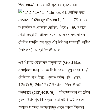
পিছে n=41 ৰ বাবে এই সূত্ৰৰ সহায়ত পোৱা
মৌলিক নহয়।
তেনেদৰে দ্বিতীয় সূত্ৰটিত n=1, 2, …, 79 ৰ বাবে
যথাক্ৰমিক সংখ্যাবোৰ মৌলিক, পিছে n=80 ৰ বাবে
পোৱা সংখ্যাটো মৌলিক নহয়। এনেদৰে সকলোবোৰ
মৌলিক সামৰিব পৰা সূত্ৰ এটা উলিওৱা সমস্যাটি আজিও
(বোধকৰো) সমস্যা হৈয়েই আছে।
এই খিনিতে গোল্ডবাকৰ অনুমানটো (Gold Bach
conjecture) মন কৰোঁ: যি কোনো যুগ্ম সংখ্যাক দুটা
মৌলিকৰ যোগ হিচাপে প্ৰকাশ কৰিব পাৰি। যেনেঃ
12=7+5, 24=17+7 ইত্যাদি। পিছে ই এটা
অনুমানহে (conjecture)। গণিতজ্ঞসকলৰ বহু চেষ্টাৰ
মূৰতো ইয়াৰ প্ৰমাণ সম্ভৱ হোৱা নাই। এই বিষয়ত
প্ৰমাণৰ সপক্ষত ফলাফলসমূহ কেনে আকৰ্ষণীয়ভাৱে