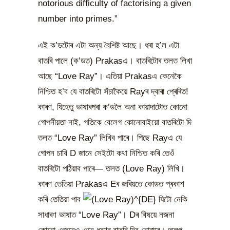
notorious difficulty of factorising a given
number into primes.”
এই ক’ডটোৰ এটা অন্য বৈশিষ্ট আছে। ধৰা হ’ল এটা
বাতৰি পালে (ক’ডত) Prakasএ। বাতৰিটোৰ তলত লিখা
আছে “Love Ray”। এতিয়া Prakasএ কেনেকৈ
নিশ্চিত হ’ব যে বাতৰিটো সঁচাকৈয়ে Rayৰ দ্বাৰা প্ৰেৰিত!
কাৰণ, যিহেতু ভাষাৰপৰা ক’ডলৈ অনা কায়াদাটোত কোনো
গোপনীয়তা নাই, গতিকে বেলেগ কোনোবাইয়ো বাতৰিটো দি
তলত “Love Ray” লিখিব পাৰে। পিছে Rayএ যে
গোপন চাবি D জানে সেইটো কথা নিশ্চিত কৰি তেওঁ
বাতৰিটো পঠিয়াব পাৰে— তলত (Love Ray) লিখি।
কাৰণ তেতিয়া Prakasএ Eৰ জৰিয়তে কোডত প্ৰকাশ
কৰি তেতিয়া পাব
যিটো নেকি
সাধাৰণ ভাষাত “Love Ray”। Dৰ বিষয়ে নজনা