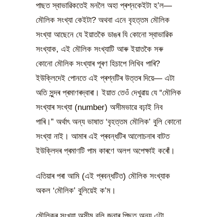
পাছত স্বাভাৱিকতেই মনলৈ অহা প্ৰশ্নকেইটা হ’ল—
মৌলিক সংখ্যা কেইটা? অথবা এনে বৃহত্তম মৌলিক
সংখ্যা আছেনে যে ইয়াতকৈ ডাঙৰ যি কোনো স্বাভাৱিক
সংখ্যাক, এই মৌলিক সংখ্যাটি আৰু ইয়াতকৈ সৰু
কোনো মৌলিক সংখ্যাৰ পূৰণ হিচাপে লিখিব পাৰি?
ইউক্লিদেই পোনতে এই প্ৰশ্নটিৰ উত্তৰ দিয়ে— এটা
অতি সুন্দৰ প্ৰমাণৰদ্বাৰা। ইয়াত তেওঁ দেখুৱায় যে “মৌলিক
সংখ্যাৰ সংখ্যা (number) অসীমভাৱে বঢ়াই নিব
পাৰি।” অৰ্থাৎ অন্য ভাষাত ‘বৃহত্তম মৌলিক’ বুলি কোনো
সংখ্যা নাই। আমাৰ এই প্ৰবন্ধটিৰ আলোচনাৰ বাটত
ইউক্লিদৰ প্ৰমাণটি পাম কাৰণে অলপ অপেক্ষাই কৰোঁ।
এতিয়াৰ পৰা আমি (এই প্ৰবন্ধটিত) মৌলিক সংখ্যাক
অকল ‘মৌলিক’ বুলিয়েই ক’ম।
মৌলিকৰ সংখ্যা অসীম বুলি জনাৰ পিছত অন্য এটা