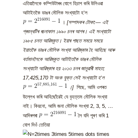
এতিয়ালৈকে কম্পিউটাৰৰ যোগে হিচাপ কৰি উলিওৱা
আটাইতকৈ ডাঙৰ মৌলিক সংখ্যাটো হ’ল
।
[সম্পাদকৰ টোকা:— এই
প্ৰবন্ধটিৰ ৰচনাকাল ১৯৯০ চনৰ আগৰ
।
এই সংখ্যাটো
১৯৮৫ চনত আৱিষ্কৃত
।
ইয়াৰ পাছত সময়ে সময়ে
ইয়াতকৈ ডাঙৰ মৌলিক সংখ্যা আৱিষ্কাৰ হৈ আহিছে আৰু
বৰ্তমানলৈকে আৱিষ্কৃত আটাইতকৈ ডাঙৰ মৌলিক
সংখ্যাটো আৱিষ্কাৰ হয় ২০১৩ চনৰ জানুৱাৰী মাহত
;
17,425,170 টা অংক যুক্ত সেই সংখ্যাটো হ’ল
।
]
পিছে, আমি ওপৰত
উল্লেখ কৰি আহিছোঁৱেই যে বৃহত্তম মৌলিক সংখ্যা
নাই। কিয়নো, আমি জনা মৌলিক সংখ্যা 2, 3, 5, …
আদিৰপৰা
লৈ যদি পূৰণ কৰি 1
যোগ দিওঁ তেতিয়া