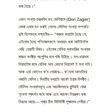
কৰা হৈছে।”
এজন সংখ্যা-তত্ত্ববিদ ডন্ জেগিয়াৰে (Don Zagier)
কোৱা এষাৰ মন ভৰাই তোলাঃ মৌলিক সংখ্যা সম্পৰ্কত
দুটা বিশেষত্ব লক্ষ্যণীয়— “প্ৰথম কথাটো হৈছে যে,
এইবোৰ হৈছে গণিতজ্ঞসকলে অধ্যয়ন কৰা আটাইতকৈ
বেছি খেয়ালী বিষয়। এইবোৰ যেনিবা স্বাভাৱিক সংখ্যাৰ
মাজত বনৰীয়া গছপুলিৰ দৰে গজি উঠিছে। সম-ভাৱনাৰ
নিয়মটোৰ বাদে যেনিবা আন কোনো নিয়মেই ই মনা নাই।
আৰু এয়া কোনেও ক’ব নোৱাৰে— ক’তেবা আনটোৱে
গজালি মেলিব। দ্বিতীয় কথাটো আকৌ ইয়াৰ বিপৰীত।
মৌলিক সংখ্যাসমূহে এক আচৰিতভাৱে খুন্দিয়াই যোৱা
শৃংখলা প্ৰদৰ্শন কৰে আৰু এনে আচৰণ নিয়ন্ত্ৰণ কৰা
নিয়মো আছে— প্ৰায় ঠিক মিলিটাৰী সূক্ষ্মতাৰ লেখীয়া।”