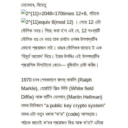
তেনেদৰে, যিহেতু
গতিকে
। সেয়ে 12 এটা
মৌলিক নহয়। পিছে কথা হ’ল এই যে, 12 সংখ্যাটি
মৌলিক হয় নে নহয় তাক চাবলৈ ওপৰৰ উপপাদ্যটিৰ
কোনো প্ৰয়োজন নাই। ডাঙৰ মৌলিকৰ বাবেহে ই এক
‘বিমূৰ্ত আমোদ’ দিয়ে। ইয়াৰ উপৰিও এই উপপাদ্যটিৰ
প্ৰয়োগিক দিশটোনো কেনে— বুজিবলৈ চেষ্টা কৰিম।
1970 চনৰ শেষৰফালে ৰালফ্ মাৰ্কলি (Ralph
Markle), হোৱাইট ফিল্ড দিফি (White field
Diffie) আৰু মাটিন হেলমান্ (Martin Hellman)
নামৰ তিনিজনে “a public key crypto system”
নামৰ এটা নতুন ধৰণৰ “ক’ড” (code) আগবঢ়ায়।
পাঠকে জানেই ক’ডৰ প্ৰয়োজন কিয় আৰু ক’ত? এতিয়া