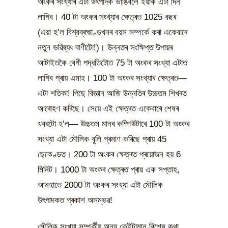
অংকৰ সংখ্যাৰ এটা উৎপাদক ভাঙিবলৈ ইয়াক এটা দিন
লাগিব। 40 টা অংকৰ সংখ্যাৰ ক্ষেত্ৰত 1025 বছৰ
(এয়া হ’ল বিশ্বব্ৰহ্মাণ্ডখনৰ বয়স সম্পৰ্কে কৰা একেবাৰে
নতুন ভৱিষ্যৎ বাণীটো!)। উন্নতৰ সংক্ষিপ্ত উপায়ৰ
আটাইতকৈ বেগী পদ্ধতিটোত 75 টা অংকৰ সংখ্যা এটাত
লাগিব প্ৰায় এমাহ। 100 টা অংকৰ সংখ্যাৰ ক্ষেত্ৰত—
এটা শতিকা! পিছে বিজ্ঞান আজি উন্নতিৰ উচ্চতম শিখৰত
আৰোহণ কৰিছে। সেয়ে এই ক্ষেত্ৰত একেবাৰে শেষৰ
খবৰটো হ’ল— উচ্চতম মানৰ কম্পিউটাৰে 100 টা অংকৰ
সংখ্যা এটা মৌলিক বুলি প্ৰমাণ কৰিছে প্ৰায় 45
ছেকেণ্ডত। 200 টা অংকৰ ক্ষেত্ৰত প্ৰয়োজন হয় 6
মিনিট। 1000 টা অংকৰ ক্ষেত্ৰত প্ৰায় এক সপ্তাহ,
আনহাতে 2000 টা অংকৰ সংখ্যা এটা মৌলিক
উৎপাদকত প্ৰকাশ অসম্ভৱ!
মৌলিক সংখ্যা সম্পৰ্কীয় অন্য কেইটামান বিশেষ কথা