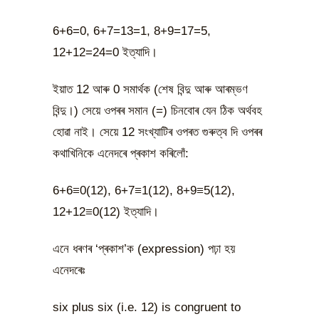
6+6=0, 6+7=13=1, 8+9=17=5,
12+12=24=0 ইত্যাদি।
ইয়াত 12 আৰু 0 সমাৰ্থক (শেষ বিন্দু আৰু আৰম্ভণ
বিন্দু।) সেয়ে ওপৰৰ সমান (=) চিনবোৰ যেন ঠিক অৰ্থবহ
হোৱা নাই। সেয়ে 12 সংখ্যাটিৰ ওপৰত গুৰুত্ব দি ওপৰৰ
কথাখিনিকে এনেদৰে প্ৰকাশ কৰিলোঁ:
6+6
≡
0(12), 6+7
≡
1(12), 8+9
≡
5(12),
12+12
≡
0(12) ইত্যাদি।
এনে ধৰণৰ ‘প্ৰকাশ’ক (expression) পঢ়া হয়
এনেদৰেঃ
six plus six (i.e. 12) is congruent to