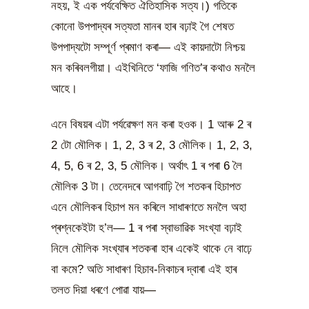
নহয়, ই এক পৰ্যবেক্ষিত ঐতিহাসিক সত্য।) গতিকে
কোনো উপপাদ্যৰ সত্যতা মানৰ হাৰ বঢ়াই গৈ শেষত
উপপাদ্যটো সম্পূৰ্ণ প্ৰমাণ কৰা— এই কায়দাটো নিশ্চয়
মন কৰিবলগীয়া। এইখিনিতে ‘ফাজি গণিত’ৰ কথাও মনলৈ
আহে।
এনে বিষয়ৰ এটা পৰ্যৱেক্ষণ মন কৰা হওক। 1 আৰু 2 ৰ
2 টো মৌলিক। 1, 2, 3 ৰ 2, 3 মৌলিক। 1, 2, 3,
4, 5, 6 ৰ 2, 3, 5 মৌলিক। অৰ্থাৎ 1 ৰ পৰা 6 লৈ
মৌলিক 3 টা। তেনেদৰে আগবাঢ়ি গৈ শতকৰ হিচাপত
এনে মৌলিকৰ হিচাপ মন কৰিলে সাধাৰণতে মনলৈ অহা
প্ৰশ্নকেইটা হ’ল— 1 ৰ পৰা স্বাভাৱিক সংখ্যা বঢ়াই
নিলে মৌলিক সংখ্যাৰ শতকৰা হাৰ একেই থাকে নে বাঢ়ে
বা কমে? অতি সাধাৰণ হিচাব-নিকাচৰ দ্বাৰা এই হাৰ
তলত দিয়া ধৰণে পোৱা যায়—