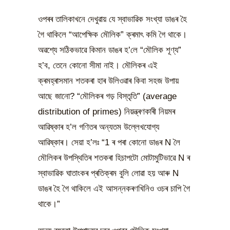
ওপৰৰ তালিকাখনে দেখুৱায় যে স্বাভাৱিক সংখ্যা ডাঙৰ হৈ
গৈ থাকিলে “আপেক্ষিক মৌলিক” ক্ৰমাৎ কমি গৈ থাকে।
অৱশ্যে সঠিকভাৱে কিমান ডাঙৰ হ’লে “মৌলিক শূণ্য”
হ’ব, তেনে কোনো সীমা নাই। মৌলিকৰ এই
ক্ৰমহ্ৰাসমান শতকৰা হাৰ উলিওৱাৰ কিবা সহজ উপায়
আছে জানো? “মৌলিকৰ গড় বিস্তৃতি” (average
distribution of primes) নিয়ন্ত্ৰণকাৰী নিয়মৰ
আৱিষ্কাৰ হ’ল গণিতৰ অন্যতম উল্লেখযোগ্য
আৱিষ্কাৰ। সেয়া হ’লঃ “1 ৰ পৰা কোনো ডাঙৰ N লৈ
মৌলিকৰ উপস্থিতিৰ শতকৰা হিচাপটো মোটামুটিভাৱে N ৰ
স্বাভাৱিক ঘাতাংকৰ প্ৰতিক্ৰম বুলি লোৱা হয় আৰু N
ডাঙৰ হৈ গৈ থাকিলে এই আসন্নকৰণখিনিও ওচৰ চাপি গৈ
থাকে।”