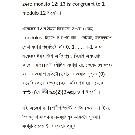
zero modulo 12; 13 is congruent to 1
modulo 12 ইত্যাদি।
একেদৰে 12 ৰ ঠাইত যিকোনো সংখ্যা nকেই
‘modulus’ হিচাপে ল’ব পৰা যায়। তেতিয়া, ফলস্বৰূপে
পোৱা সংখ্যা পদ্ধতিটো হ’ব 0, 1, …, n-1 আৰু
একেদৰে ইয়াৰ নিজা অৰ্থত পূৰণ, বিযোগ আৰু যোগ
আছে। যদি n এটা মৌলিক সংখ্যা হয়, তেনেহ’লে ওপৰৰ
ধৰণৰ সংখ্যা পদ্ধতিটোৰ কোনো সংখ্যাক শূণ্যত (0)
বাদে যি কোনো সংখ্যাৰে হৰণ কৰিব পৰা হয়। যেনেঃ
n=5 ল’লে
ইত্যাদি।
এই আচহুৱা ধৰণৰ পাটীগণিতখিনি গাউছৰ অৱদান। ইয়াৰে
বিভাজ্যতা সম্পৰ্কীয় সমস্যাসমূহ ভাঙিবলৈ সুবিধা।
সংখ্যা-তত্ত্বত ইয়াৰ ব্যৱহাৰ প্ৰচুৰ।