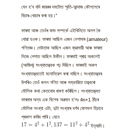
যেন হ’ব যদি জাৱৰৰ দমটোত স্মৃতি-আন্দাজ কৌশলেৰে
বিচাৰ-খোচাৰ কৰা হয়।”
ফাৰমা আৰু তেওঁৰ কাম সম্পৰ্কে এইখিনিতে অলপ কৈ
থোৱা হওক। ফাৰমা আছিল এজন নেশাদাৰ (amateur)
গণিতজ্ঞ। দেউতাক আছিল এজন ব্যৱসায়ী আৰু ফাৰমা
নিজে পেশাত আছিল উকীল। ফাৰমাই প্ৰায় অকলেই
(আজিৰ) সংখ্যাতত্ত্বক গঢ় দিছিল। ফাৰমাই অকল
সংখ্যাতত্ত্বতেই মনোনিৱেশ কৰা নাছিল। সংখ্যাতত্ত্বৰ
উপৰিও তেওঁ কলন গণিত আৰু সম্ভাৱিতা তত্ত্বৰো
মৌলিক কথা কেতবোৰ ধাৰণা কৰিছিল। সংখ্যাতত্ত্বত
ফাৰমাৰ অন্য এক বিশেষ অৱদান হ’লঃ 4n+1 ঠাঁচৰ
মৌলিক সংখ্যা এটা, দুটা সংখ্যাৰ বৰ্গৰ যোগফল হিচাবে
প্ৰকাশ কৰিব পাৰি। যেনে
ইত্যাদি।