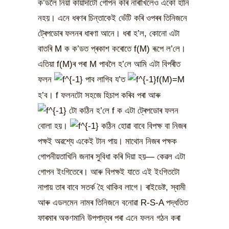
ক’ডলৈ নিয়া কায়াদাটো গোপন কৰি নাৰাখিলেও একো হানি
নহয়। এনে ধৰণৰ চিন্তাকেই ভেঁটি কৰি ওপৰৰ তিনিজনে
ট্ৰেপডোৰ ফলনৰ ধাৰণা আনে। ধৰা হ’ল, কোনো এটা
বাতৰি M ক ক’ডত প্ৰকাশ কৰোতে f(M) ৰূপে ল’লে।
এতিয়া f(M)ৰ পৰা M পাবলৈ হ’লে আমি এটা বিপৰীত
ফলন
পাব লাগিব য’ত
হ’ব। f ফলনটো সহজে হিচাপ কৰিব পৰা আৰু
টো কঠিন হ’লে f ক এটা ট্ৰেপডোৰ ফলন
বোলা হয়।
কঠিন হোৱা বাবে বিপক্ষ বা নিজৰ
পক্ষই অৱশ্যে একেই টান পায়। মাথোন নিজৰ পক্ষক
গোপনীয়তাখিনি জনাৰ সুবিধা কৰি দিয়া হয়— কেৱল এটা
গোপন ইংগিতেৰে। আৰু বিপক্ষই যাতে এই ইংগিতটো
নাপায় তাৰ বাবে সতৰ্ক হৈ থাকিব লাগে। ৰাইডেষ্ট, স্বামী
আৰু এডলমেন নামৰ তিনিজনে বনোৱা R-S-A পদ্ধতিত
ফাৰমাৰ অকণমানি উপপাদ্যৰ পৰা এনে ফলন গঠন কৰা