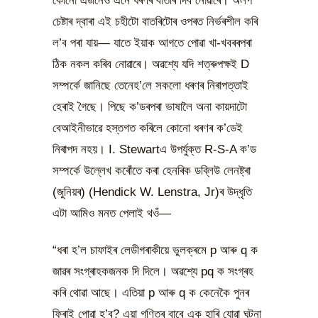
কোনো এজনেও এনে ধৰণৰ বাতৰি দিব নোৱাৰে। অলপ
চেষ্টাৰ দ্বাৰা এই চহীটো বাতৰিটোৰ ওপৰত নিৰ্ভৰশীল কৰি
ল’ব পৰা যায়— যাতে ইয়াক আগতে পোৱা খা-খবৰৰপৰা
ঠিক নকল কৰিব নোৱাৰে। অৱশ্যে যদি শত্ৰুপক্ষই D
সম্পৰ্কে জানিছে তেনেহ’লে সকলো ধৰণৰ নিৰাপত্তাই
হেৰাই গৈছে। পিছে ক’ডৰপৰা ভাষালৈ অনা কায়দাটো
বেআইনীভাৱে হস্তগত কৰিলে কোনো ধৰণৰ ক’ডেই
নিৰাপদ নহয়। I. Stewartএ উপৰ্যুক্ত R-S-A ক’ড
সম্পৰ্কে উল্লেখ কৰোঁতে কৰা হেনৰিক ডব্লিউ লেনষ্ট্ৰা
(জুনিয়ৰ) (Hendick W. Lenstra, Jr)ৰ উদ্ধৃতি
এটা আমিও মনত পেলাই থওঁ—
“ধৰা হ’ল চাফাইৰ লেডীগৰাকীয়ে ভুলক্ৰমে p আৰু q ক
জাৱৰ সংগ্ৰাহকজনক দি দিলে। অৱশ্যে pq ক সংগ্ৰহ
কৰি থোৱা আছে। এতিয়া p আৰু q ক কেনেকৈ পুনৰ
ফিৰাই পোৱা হ’ব? এয়া গণিতৰ বাবে এক হাৰি যোৱা ঘটনা