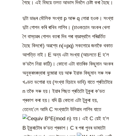
গৈছে। এই বিষয়ে তলত আভাস দিবলৈ চেষ্টা কৰা হৈছে।
দুটা ডাঙৰ মৌলিক সংখ্যা p আৰু q লোৱা হওক। সংখ্যা
দুটা গোপন কৰি ৰাখিব লাগিব। (চাওকচোন অংকৰ খেলা
গৈ বাস্তৱৰ গোপন বতৰা দিব পৰা ব্যৱস্থালৈ পৰিৱৰ্তিত
হৈছে কিদৰে!) অৱশ্যে n(=pq) সকলোৱে জনাকৈ থকাত
আপত্তি নাই। E অন্য এটা সংখ্যা (আচলতে E হ’ল
ক’ডলৈ নিয়া কাঠি)। কোনো এটা বাতৰিক কিছুমান অংকৰ
অনুক্ৰমৰদ্বাৰা বুজোৱা হয় আৰু ইয়াক কিছুমান সৰু সৰু
খণ্ডত ভগোৱা হয় (সংখ্যা হিচাবে ভাবি) যাতে প্ৰতিটোৱে
n তকৈ সৰু হয়। ইয়াৰ পিছত প্ৰতিটো টুকুৰা ক’ডত
প্ৰকাশ কৰা হয়। যদি B কোনো এটা টুকুৰা হয়,
তেনেহ’লে আমি C সংখ্যাটো উলিয়াব লাগিব যাতে
হয়। এই C য়েই হ’ল
B টুকুৰাটোৰ ক’ডত প্ৰকাশ। C ৰ পৰা পুনৰ ভাষাটো