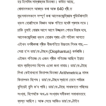
হয় টলেমিৰ সাম্ৰাজ্যৰ ভিতৰত। কথিত আছে,
ৰোমানসকলে আৰম্ভ কৰা আৰু 640 খ্ৰী.ত
মুছলমানসকলে সম্পূৰ্ণ কৰা আলেকজেন্দ্ৰিয়াৰ পুথিভঁৰালটো
ধ্বংস হোৱালৈকে বিজ্ঞান আৰু গণিতে যথেষ্ট প্ৰসাৰ লভে।
চাকি নুমাই যোৱাৰ আগে আগে উজ্জ্বল পোহৰ দিয়াৰ দৰে,
আলেকজেন্দ্ৰিয়া ধ্বংস হোৱাৰ প্ৰায় এটা শতিকা আগতে
এইখন নগৰীৰপৰা গ্ৰীক বীজগণিতে উচ্চতম শিখৰ পায়,—
সেয়া হ’ল ডায়’ফেণ্টাছৰ (Diophantus) কৰ্মৰাজি।
এইজন গণিতজ্ঞ যে এজন গ্ৰীক গণিতজ্ঞ আছিল ইয়াত
বাদে ব্যক্তিগত বিশেষ একো জনা নাযায়। ডায়’ফেণ্টাছে
লিখা কেইবাখনো কিতাপৰ ভিতৰত Arithmetrica নামৰ
কিতাপখন বিশেষ। ডায়’ফেণ্টাছৰ স্থানো তেনে পৰ্যায়ৰ
বুলিয়েই বুলি ক’ব পাৰি। ডায়’ফেণ্টাছে সাধাৰণতে পৰিমেয়
সংখ্যা, বিশেষকৈ অখণ্ড সংখ্যাৰ সমীকৰণ সমাধানতহে
ব্যস্ত আছিল। আৰু সেয়ে আজিও ডায়’ফেণ্টাইন