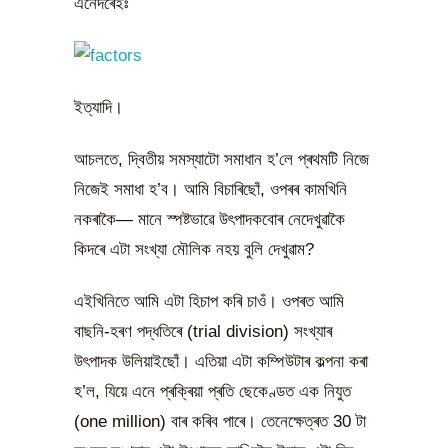
এনেদৰেইঃ
ইত্যাদি।
আচলতে, দ্বিতীয় সমস্যাটো সমাধান হ’লে প্ৰথমটি নিজে
নিজেই সমাধা হ’ব। আমি বিচাৰিছোঁ, ওপৰৰ কামখিনি
নকৰাকৈ— মানে স্পষ্টভাৱে উৎপাদকবোৰ নেদেখুৱাকৈ
কিদৰে এটা সংখ্যা মৌলিক নহয় বুলি দেখুৱাম?
এইখিনিতে আমি এটা হিচাপ কৰি চাওঁ। ওপৰত আমি
বাছনি-হৰণ পদ্ধতিৰে (trial division) সংখ্যাৰ
উৎপাদক উলিয়াইছোঁ। এতিয়া এটা কম্পিউটাৰ কল্পনা কৰা
হ’ল, যিয়ে এনে প্ৰক্ৰিয়া প্ৰতি ছেকেণ্ডত এক নিযুত
(one million) বাৰ কৰিব পাৰে। তেনেক্ষেত্ৰত 30 টা