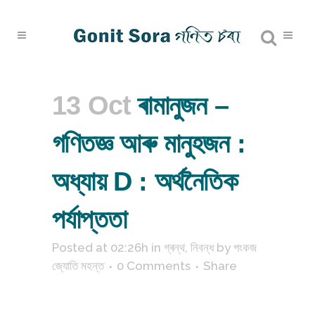
13 Oct
ৰামানুজন –
গণিতজ্ঞ আৰু মানুহজন :
অধ্যায় D : অৰ্থনৈতিক
পৰ্যাপ্ততা
Posted at 02:26h
in
গ্ৰন্থ
,
নিবন্ধ
by
পংকজ
জ্যোতি মহন্ত
0 Comments
Share