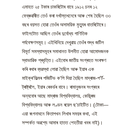
এমাহত ২৫ টকাৰ চাকৰিটোৰ বাবে ১৯১২ চনৰ ১২
ফেব্ৰুৱাৰীত তেওঁ কৰা দৰ্খাস্তখনেৰে আৰু শেষ হৈছিল ৩৩
বছৰ বয়সত হোৱা তেওঁৰ অসাময়িক মৃত্যুৰ বাতৰিটোৰে।
ফাইলটোত আছিল তেওঁৰ দুৰ্বোধ্য গাণিতিক
পৰ্যবেক্ষণসমূহ। এইখিনিয়ে দেখুৱায় তেওঁৰ শুদ্ধ জটিল
বিমূৰ্ত সমস্যাসমূহৰ সমাধানত উপনীত হোৱা আমোদজনক
স্বাভাৱিক প্ৰবৃত্তি। এইবোৰ জাতীয় সংগ্ৰহত সংৰক্ষণ
কৰি ৰখাৰ ব্যৱস্থা লোৱা হৈছিল আৰু ইয়াৰ এক
মাইক্ৰ’ফিল্মৰ পজিটিভ ক’পি দিয়া হৈছিল মাদ্ৰাজ-প’ৰ্ট-
ট্ৰাষ্ট্ৰলৈ, ইয়াৰ ৰেকৰ্ডৰ বাবে। ৰামানুজনৰ সংগ্ৰহৰ
অন্যবোৰ আছে মাদ্ৰাজ বিশ্ববিদ্যালয়, কেম্ব্ৰিজ
বিশ্ববিদ্যালয় আৰু লণ্ডন ৰয়েল ছ’চাইটিত। (টোকা—
এয়া ৰংগনাথনে কিতাপখন লিখাৰ সময়ৰ কথা, এই
সম্পৰ্কত অৱশ্যে আমাৰ হাতত শেহতীয়া খবৰ নাই)।