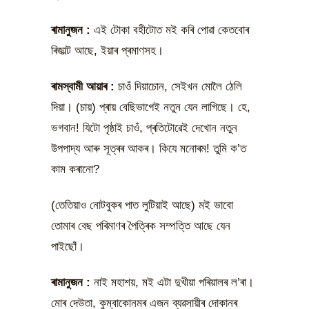
ৰামানুজন
:
এই টোকা বহীটোত মই কৰি পোৱা কেতবোৰ
ৰিজাল্ট আছে, ইয়াৰ প্ৰমাণসহ।
ৰামস্বামী আয়াৰ
:
চাওঁ দিয়াচোন, সেইখন মোলৈ ঠেলি
দিয়া। (চায়) প্ৰায় বেছিভাগেই নতুন যেন লাগিছে। হে,
ভগবান! যিটো পৃষ্ঠাই চাওঁ, প্ৰতিটোৱেই দেখোন নতুন
উপপাদ্য আৰু সূত্ৰৰ আকৰ। কিযে মনোৰম! তুমি ক’ত
কাম কৰানো?
(তেতিয়াও নোটবুকৰ পাত লুটিয়াই আছে) মই ভাবো
তোমাৰ বেছ পৰিমাণৰ পৈত্ৰিক সম্পত্তি আছে যেন
পাইছোঁ।
ৰামানুজন
:
নাই মহাশয়, মই এটা দুখীয়া পৰিয়ালৰ ল’ৰা।
মোৰ দেউতা, কুম্বাকোনমৰ এজন ব্যৱসায়ীৰ দোকানৰ