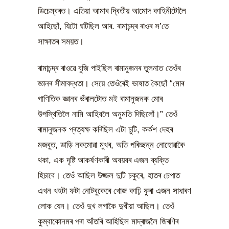
ডিচেম্বৰত। এতিয়া আমাৰ দ্বিতীয় আমোদ কাহিনীটোলৈ
আহিছোঁ, যিটো ঘটিছিল আৰ. ৰামাচন্দ্ৰ ৰাওৰ স’তে
সাক্ষাতৰ সময়ত।
ৰামাচন্দ্ৰ ৰাওৱে বুজি পাইছিল ৰামানুজনৰ তুলনাত তেওঁৰ
জ্ঞানৰ সীমাবদ্ধতা। সেয়ে তেওঁৰেই ভাষাত কৈছোঁ “মোৰ
গাণিতিক জ্ঞানৰ ভঁৰালটোত মই ৰামানুজনক মোৰ
উপস্থিতিলৈ নামি আহিবলৈ অনুমতি দিছিলোঁ।” তেওঁ
ৰামানুজনক প্ৰত্যক্ষ কৰিছিল এটা চুটি, কৰ্কশ দেহৰ
মজবুত, ডাড়ি নকমোৱা মুখৰ, অতি পৰিচ্ছন্ন নোহোৱাকৈ
থকা, এক দৃষ্টি আকৰ্ষণকাৰী অবয়বৰ এজন ব্যক্তি
হিচাবে। তেওঁ আছিল উজ্জল দুটি চকুৰে, হাতৰ চেপাত
এখন খহটা ফটা নোটবুকেৰে খোজ কাঢ়ি ফুৰা এজন সাধাৰণ
লোক যেন। তেওঁ দুখ লগাকৈ দুখীয়া আছিল। তেওঁ
কুম্বাকোনমৰ পৰা আঁতৰি আহিছিল মাদ্ৰাজলৈ জিৰণিৰ