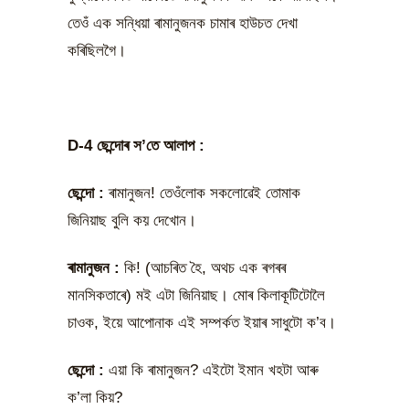
তেওঁ এক সন্ধিয়া ৰামানুজনক চামাৰ হাউচত দেখা
কৰিছিলগৈ।
D-4 ছেন্দোৰ স’তে আলাপ :
ছেন্দো
:
ৰামানুজন! তেওঁলোক সকলোৱেই তোমাক
জিনিয়াছ বুলি কয় দেখোন।
ৰামানুজন
:
কি! (আচৰিত হৈ, অথচ এক ৰগৰৰ
মানসিকতাৰে) মই এটা জিনিয়াছ। মোৰ কিলাকূটিটোলৈ
চাওক, ইয়ে আপোনাক এই সম্পৰ্কত ইয়াৰ সাধুটো ক’ব।
ছেন্দো
:
এয়া কি ৰামানুজন? এইটো ইমান খহটা আৰু
ক’লা কিয়?