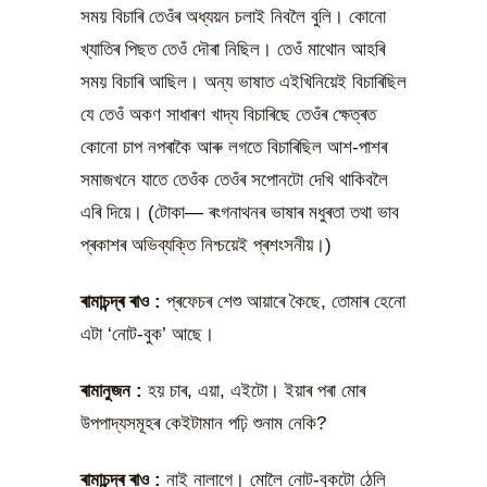
সময় বিচাৰি তেওঁৰ অধ্যয়ন চলাই নিবলৈ বুলি। কোনো
খ্যাতিৰ পিছত তেওঁ দৌৰা নিছিল। তেওঁ মাথোন আহৰি
সময় বিচাৰি আছিল। অন্য ভাষাত এইখিনিয়েই বিচাৰিছিল
যে তেওঁ অকণ সাধাৰণ খাদ্য বিচাৰিছে তেওঁৰ ক্ষেত্ৰত
কোনো চাপ নপৰাকৈ আৰু লগতে বিচাৰিছিল আশ-পাশৰ
সমাজখনে যাতে তেওঁক তেওঁৰ সপোনটো দেখি থাকিবলৈ
এৰি দিয়ে। (টোকা— ৰংগনাথনৰ ভাষাৰ মধুৰতা তথা ভাব
প্ৰকাশৰ অভিব্যক্তি নিশ্চয়েই প্ৰশংসনীয়।)
ৰামাচন্দ্ৰ ৰাও
:
প্ৰফেচৰ শেশু আয়াৰে কৈছে, তোমাৰ হেনো
এটা ‘নোট-বুক’ আছে।
ৰামানুজন
:
হয় চাৰ, এয়া, এইটো। ইয়াৰ পৰা মোৰ
উপপাদ্যসমূহৰ কেইটামান পঢ়ি শুনাম নেকি?
ৰামাচন্দ্ৰ ৰাও
:
নাই নালাগে। মোলৈ নোট-বুকটো ঠেলি