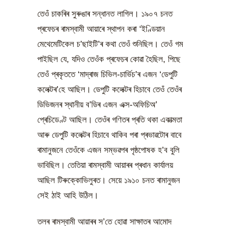
তেওঁ চাকৰিৰ সুৰুঙাৰ সন্ধানত লাগিল। ১৯০৭ চনত
প্ৰফেচৰ ৰামস্বামী আয়াৰে স্থাপন কৰা ‘ইণ্ডিয়ান
মেথেমেটিকেল চ’ছাইটি’ৰ কথা তেওঁ শুনিছিল। তেওঁ গম
পাইছিল যে, যদিও তেওঁক প্ৰফেচৰ কোৱা হৈছিল, পিছে
তেওঁ প্ৰকৃততে ‘মাদ্ৰাজ চিভিল-চাৰ্ভিচ’ৰ এজন ‘ডেপুটি
কলেক্টৰ’হে আছিল। ডেপুটি কলেক্টৰ হিচাবে তেওঁ তেওঁৰ
ডিভিজনৰ স্থানীয় ব’ডিৰ এজন এক্স-অফিচিঅ’
প্ৰেচিডেণ্ট আছিল। তেওঁৰ গণিতৰ প্ৰতি থকা একাত্মতা
আৰু ডেপুটি কলেক্টৰ হিচাবে থাকিব পৰা প্ৰভাৱটোৰ বাবে
ৰামানুজনে তেওঁকে এজন সম্ভৱপৰ পৃষ্ঠপোষক হ’ব বুলি
ভাবিছিল। তেতিয়া ৰামস্বামী আয়াৰৰ প্ৰধান কাৰ্যালয়
আছিল টিৰুক্কোভিলুৰত। সেয়ে ১৯১০ চনত ৰামানুজন
সেই ঠাই আহি উঠিল।
তলৰ ৰামস্বামী আয়াৰৰ স’তে হোৱা সাক্ষাতৰ আমোদ