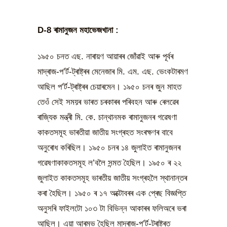
D-8 ৰামানুজন মহাভেজখানা :
১৯৫০ চনত এছ. নাৰায়ণ আয়াৰৰ জোঁৱাই আৰু পূৰ্বৰ
মাদ্ৰাজ-প’ৰ্ট-ট্ৰাষ্ট্ৰৰ মেনেজাৰ মি. এম. এছ. ভেংকটাৰমণ
আছিল প’ৰ্ট-ট্ৰাষ্ট্ৰৰ চেয়াৰমেন। ১৯৫০ চনৰ জুন মাহত
তেওঁ সেই সময়ৰ ভাৰত চৰকাৰৰ পৰিবহন আৰু ৰেলৱেৰ
ৰাজ্যিক মন্ত্ৰী মি. কে. চান্থানমক ৰামানুজনৰ গৱেষণা
কাকতসমূহ ভাৰতীয়া জাতীয় সংগ্ৰহত সংৰক্ষণৰ বাবে
অনুৰোধ কৰিছিল। ১৯৫০ চনৰ ১৪ জুলাইত ৰামানুজনৰ
গৱেষণাকাকতসমূহ ল’বলৈ সন্মত হৈছিল। ১৯৫০ ৰ ২২
জুলাইত কাকতসমূহ ভাৰতীয় জাতীয় সংগ্ৰহলৈ স্থানান্তৰ
কৰা হৈছিল। ১৯৫০ ৰ ১৭ অক্টোবৰৰ এক প্ৰেছ বিজ্ঞপ্তি
অনুসৰি ফাইলটো ১০৩ টা বিভিন্ন আকাৰৰ ফলিঅৰে ভৰা
আছিল। এয়া আৰম্ভ হৈছিল মাদ্ৰাজ-প’ৰ্ট-ট্ৰাষ্ট্ৰত