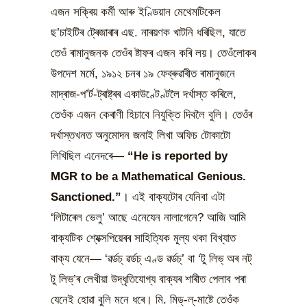
এজন সক্ৰিয় কৰ্মী আৰু ইণ্ডিয়ান মেথেমটিকেল
ছ’চাইটিৰ ট্ৰেজাৰাৰ এছ. নাৰয়ণক খাটনি ধৰিছিল, যাতে
তেওঁ ৰামানুজনক তেওঁৰ ষ্টাফৰ এজন কৰি লয়। তেওঁলোকৰ
উপদেশ মৰ্মে, ১৯১২ চনৰ ১৯ ফেব্ৰুৱাৰীত ৰামানুজনে
মাদ্ৰাজ-প’ৰ্ট-ট্ৰাষ্ট্ৰৰ একাউণ্টেণ্টলৈ দৰ্খাস্ত কৰিলে,
তেওঁক এজন কেৰাণী হিচাবে নিযুক্তি দিবলৈ বুলি। তেওঁৰ
দৰ্খাস্তখনত অনুমোদন জনাই লিখা অফিচ টোকাটো
লিখিছিল এনেদৰে—
“He is reported by
MGR to be a Mathematical Genious.
Sanctioned.”
। এই বাক্যটোৰ যেনিবা এটা
‘লিটাৰেল ভেলু’ আছে এনেযেন নালাগেনে? আজি আমি
বাক্যটিক শ্যেক্সপিয়েৰৰ সাহিত্যিক মূল্য থকা বিখ্যাত
বাক্য যেনে— ‘ৱৰ্ডচ্ ৱৰ্ডচ্ এণ্ড ৱৰ্ডচ্’ বা ‘টু লিভ্ অৰ নট্
টু লিভ্’ৰ লেখীয়া উদ্ধৃতিযোগ্য বাক্যৰ শাৰীত পেলাব পৰা
যেনেই হোৱা বুলি মনে ধৰে। মি. মিড্-ল্-মাষ্টে তেওঁক