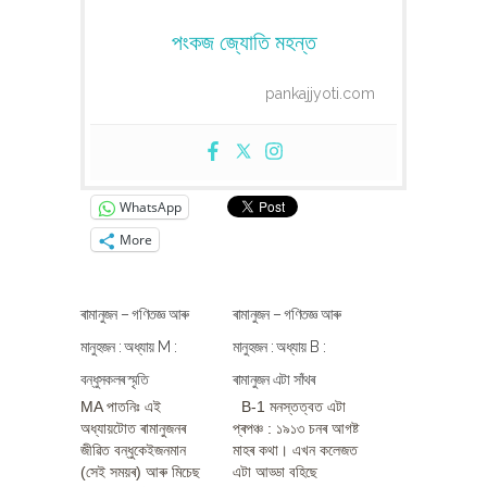
পংকজ জ্যোতি মহন্ত
pankajjyoti.com
WhatsApp
More
ৰামানুজন – গণিতজ্ঞ আৰু
ৰামানুজন – গণিতজ্ঞ আৰু
মানুহজন : অধ্যায় M :
মানুহজন : অধ্যায় B :
বন্ধুসকলৰ স্মৃতি
ৰামানুজন এটা সাঁথৰ
MA পাতনিঃ এই
B-1 মনস্তত্বত এটা
অধ্যায়টোত ৰামানুজনৰ
প্ৰপঞ্চ : ১৯১৩ চনৰ আগষ্ট
জীৱিত বন্ধুকেইজনমান
মাহৰ কথা। এখন কলেজত
(সেই সময়ৰ) আৰু মিচেছ
এটা আড্ডা বহিছে