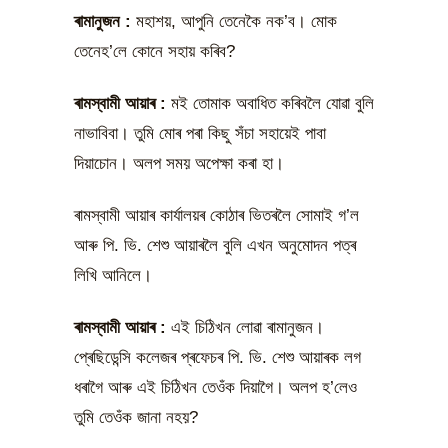
ৰামানুজন
:
মহাশয়, আপুনি তেনেকৈ নক’ব। মোক
তেনেহ’লে কোনে সহায় কৰিব?
ৰামস্বামী আয়াৰ
:
মই তোমাক অবাধিত কৰিবলৈ যোৱা বুলি
নাভাবিবা। তুমি মোৰ পৰা কিছু সঁচা সহায়েই পাবা
দিয়াচোন। অলপ সময় অপেক্ষা কৰা হা।
ৰামস্বামী আয়াৰ কাৰ্যালয়ৰ কোঠাৰ ভিতৰলৈ সোমাই গ’ল
আৰু পি. ভি. শেশু আয়াৰলৈ বুলি এখন অনুমোদন পত্ৰ
লিখি আনিলে।
ৰামস্বামী আয়াৰ
:
এই চিঠিখন লোৱা ৰামানুজন।
প্ৰেছিডেন্সি কলেজৰ প্ৰফেচৰ পি. ভি. শেশু আয়াৰক লগ
ধৰাগৈ আৰু এই চিঠিখন তেওঁক দিয়াগৈ। অলপ হ’লেও
তুমি তেওঁক জানা নহয়?