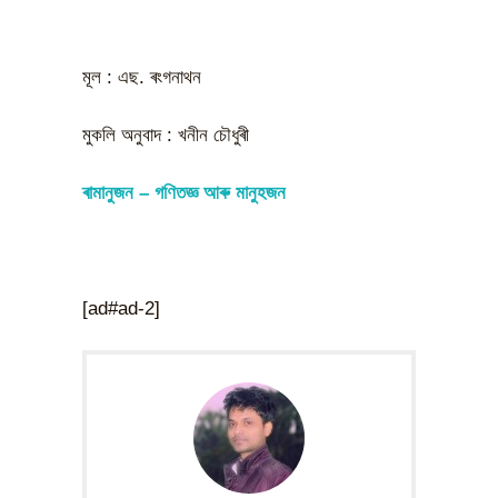
মূল : এছ. ৰংগনাথন
মুকলি অনুবাদ : খনীন চৌধুৰী
ৰামানুজন – গণিতজ্ঞ আৰু মানুহজন
[ad#ad-2]