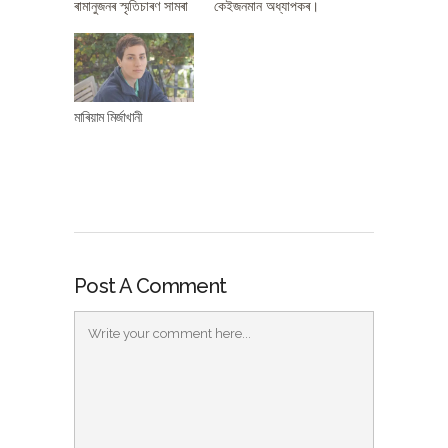
ৰামানুজনৰ স্মৃতিচাৰণ সামৰা
কেইজনমান অধ্যাপকৰ।
হৈছে| এইসকল পাঁচটা দলত
লগত আছে কেইজনমান
আছে স্কুল-বন্ধু, কলেজ-
ছাত্ৰও। বিষয়বস্তু হৈছে
বন্ধু, কেম্ব্ৰিজৰ বন্ধু আৰু
এজন প্ৰতিভাধৰ।
তেওঁৰ ঘৈণী| প্ৰতিটো
প্ৰতিভাধৰৰ প্ৰতিভা ৰৈ-বৈ
স্মৃতিচাৰণ আৰম্ভ হৈছে
গৈছে সেইসময়ৰ
মাৰিয়াম মিৰ্জাখানী
নামেৰে আৰু লগতে সংযুক্ত
শিক্ষিতচামৰ মাজত। এয়া
ব্যক্তিজনৰ কিছু
এজন গণিতৰ ছাত্ৰ কথা।
সবিশেষেৰে| এম.বি /
ছাত্ৰজনৰ গণিতৰ চিন্তা-
এম.চি.ৰ স্কুল-বন্ধু MB
চৰ্চা বা তেওঁৰ চিন্তা-চৰ্চাৰ
মি. এন.ৰঘুনাথনৰ স্মৃতিচাৰণ
ধৰণ-প্ৰক্ৰিয়াই জনমানসত
ৰামানুজনৰ স্কুল-বন্ধু
এক আমোদ পাবলগীয়া
আৰু…
বাতাবৰণ সৃষ্টি…
Post A Comment