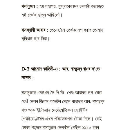
ৰামানুজন
:
হয় মহাশয়, কুম্বাকোনমৰ চৰকাৰী কলেজত
মই তেওঁৰ ছাত্ৰ আছিলোঁ।
ৰামস্বামী আয়াৰ
:
তেনেহ’লে তেওঁক লগ ধৰাত তোমাৰ
সুবিধাই হ’ব দিয়া।
D-3 আমোদ কাহিনী-৩ : আৰ. ৰামচন্দ্ৰ ৰাওৰ স’তে
সাক্ষাৎ :
ৰামানুজনে সেইখন লৈ পি.ভি. শেশু আয়াৰক লগ ধৰাত
তেওঁ নেলৰ জিলাৰ কলেক্টৰ দেৱান বাহাদুৰ আৰ. ৰামাচন্দ্ৰ
ৰাও আৰু ইণ্ডিয়ান মেথেমেটিকেল চছাইটিৰ
প্ৰেছিডেণ্ট’লৈ এখন পৰিচয়জ্ঞাপক টোকা দিলে। সেই
টোকা-পত্ৰৰে ৰামানুজন নেলৰলৈ গৈছিল ১৯১০ চনৰ