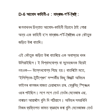
D-6 আমোদ কাহিনী-৫ : মাদ্ৰাজ-প’ৰ্ট-ট্ৰাষ্ট্ :
ৰংগনাথনৰ চিন্তাত আমোদ-কাহিনী হিচাবে ঠাই পোৱা
অন্য এক কাহিনী হ’ল মাদ্ৰাজ-প’ৰ্ট-ট্ৰাষ্ট্ৰৰ এক কৌতুক
জড়িত উৰা বাতৰি।
এই কৌতুক জড়িত উৰা বাতৰিয়ে এক অবাস্তৱ খবৰ
উলিয়াইছিল। ই বিশ্বাসযোগ্য বা সন্দেহজনক যিয়েই
নহওক— উল্লেখযোগ্য পিছে হয়। বাতৰিটো মতে,
‘ইলিপ্তিক-ইন্টিগ্ৰেল’ সম্পৰ্কীয় কিছু ৰিজাল্ট অফিচৰ
ফাইলৰ কাগজৰ মাজত চেয়াৰমেন চাৰ. ফ্ৰেন্সিচ্ স্প্ৰিঙৰ
ওচৰ পাইছিল। লগে লগে তেওঁ তেওঁৰ মেনেজাৰ এছ.
নাৰায়ণ আয়াৰলৈ বুলি দি পঠিয়ালে। অফিচৰ সময়খিনি
নিজৰ ব্যক্তিগত কামত ব্যৱহাৰ কৰা বুলি মেনেজাৰক তেওঁ