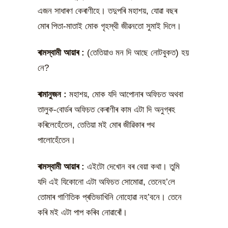
এজন সাধাৰণ কেৰাণীহে। তদুপৰি মহাশয়, যোৱা বছৰ
মোৰ পিতা-মাতাই মোক গৃহস্থী জীৱনতো সুমাই দিলে।
ৰামস্বামী আয়াৰ
:
(তেতিয়াও মন দি আছে নোটবুকত) হয়
নে?
ৰামানুজন
:
মহাশয়, মোক যদি আপোনাৰ অফিচত অথবা
তালুক-বোৰ্ডৰ অফিচত কেৰাণীৰ কাম এটা দি অনুগ্ৰহ
কৰিলেহেঁতেন, তেতিয়া মই মোৰ জীৱিকাৰ পথ
পালোহেঁতেন।
ৰামস্বামী আয়াৰ
:
এইটো দেখোন বৰ বেয়া কথা। তুমি
যদি এই যিকোনো এটা অফিচত সোমোৱা, তেনেহ’লে
তোমাৰ গাণিতিক প্ৰতিভাখিনি নোহোৱা নহ’বনে। তেনে
কৰি মই এটা পাপ কৰিব নোৱাৰোঁ।