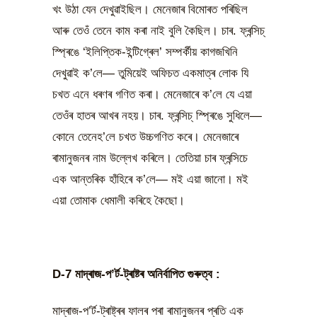
খং উঠা যেন দেখুৱাইছিল। মেনেজাৰ বিমোৰত পৰিছিল
আৰু তেওঁ তেনে কাম কৰা নাই বুলি কৈছিল। চাৰ. ফ্ৰন্সিচ্
স্প্ৰিঙে ‘ইলিপ্তিক-ইন্টিগ্ৰেল’ সম্পৰ্কীয় কাগজখিনি
দেখুৱাই ক’লে— তুমিয়েই অফিচত একমাত্ৰ লোক যি
চখত এনে ধৰণৰ গণিত কৰা। মেনেজাৰে ক’লে যে এয়া
তেওঁৰ হাতৰ আখৰ নহয়। চাৰ. ফ্ৰন্সিচ্ স্প্ৰিঙে সুধিলে—
কোনে তেনেহ’লে চখত উচ্চগণিত কৰে। মেনেজাৰে
ৰামানুজনৰ নাম উল্লেখ কৰিলে। তেতিয়া চাৰ ফ্ৰন্সিচে
এক আন্তৰিক হাঁহিৰে ক’লে— মই এয়া জানো। মই
এয়া তোমাক ধেমালী কৰিহে কৈছো।
D-7 মাদ্ৰাজ-প’ৰ্ট-ট্ৰাষ্টৰ অনিৰ্বাপিত গুৰুত্ব :
মাদ্ৰাজ-প’ৰ্ট-ট্ৰাষ্ট্ৰৰ ফালৰ পৰা ৰামানুজনৰ প্ৰতি এক