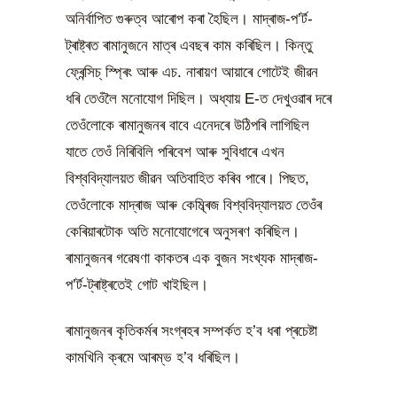
অনিৰ্বাপিত গুৰুত্ব আৰোপ কৰা হৈছিল। মাদ্ৰাজ-প’ৰ্ট-
ট্ৰাষ্ট্ৰত ৰামানুজনে মাত্ৰ এবছৰ কাম কৰিছিল। কিন্তু
ফ্ৰেন্সিচ্ স্প্ৰিং আৰু এচ. নাৰায়ণ আয়াৰে গোটেই জীৱন
ধৰি তেওঁলৈ মনোযোগ দিছিল। অধ্যায় E-ত দেখুওৱাৰ দৰে
তেওঁলোকে ৰামানুজনৰ বাবে এনেদৰে উঠিপৰি লাগিছিল
যাতে তেওঁ নিৰিবিলি পৰিবেশ আৰু সুবিধাৰে এখন
বিশ্ববিদ্যালয়ত জীৱন অতিবাহিত কৰিব পাৰে। পিছত,
তেওঁলোকে মাদ্ৰাজ আৰু কেম্ব্ৰিজ বিশ্ববিদ্যালয়ত তেওঁৰ
কেৰিয়াৰটোক অতি মনোযোগেৰে অনুসৰণ কৰিছিল।
ৰামানুজনৰ গৱেষণা কাকতৰ এক বুজন সংখ্যক মাদ্ৰাজ-
প’ৰ্ট-ট্ৰাষ্ট্ৰতেই গোট খাইছিল।
ৰামানুজনৰ কৃতিকৰ্মৰ সংগ্ৰহৰ সম্পৰ্কত হ’ব ধৰা প্ৰচেষ্টা
কামখিনি ক্ৰমে আৰম্ভ হ’ব ধৰিছিল।