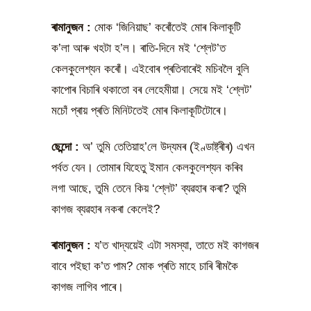
ৰামানুজন
:
মোক ‘জিনিয়াছ’ কৰোঁতেই মোৰ কিলাকূটি
ক’লা আৰু খহটা হ’ল। ৰাতি-দিনে মই ‘শ্লেট’ত
কেলকুলেশ্যন কৰোঁ। এইবোৰ প্ৰতিবাৰেই মচিবলৈ বুলি
কাপোৰ বিচাৰি থকাতো বৰ লেহেমীয়া। সেয়ে মই ‘শ্লেট’
মচোঁ প্ৰায় প্ৰতি মিনিটতেই মোৰ কিলাকূটিটোৰে।
ছেন্দো
:
অ’ তুমি তেতিয়াহ’লে উদ্যমৰ (ইণ্ডাষ্ট্ৰীৰ) এখন
পৰ্বত যেন। তোমাৰ যিহেতু ইমান কেলকুলেশ্যন কৰিব
লগা আছে, তুমি তেনে কিয় ‘শ্লেট’ ব্যৱহাৰ কৰা? তুমি
কাগজ ব্যৱহাৰ নকৰা কেলেই?
ৰামানুজন
:
য’ত খাদ্যয়েই এটা সমস্যা, তাতে মই কাগজৰ
বাবে পইছা ক’ত পাম? মোক প্ৰতি মাহে চাৰি ৰীমকৈ
কাগজ লাগিব পাৰে।