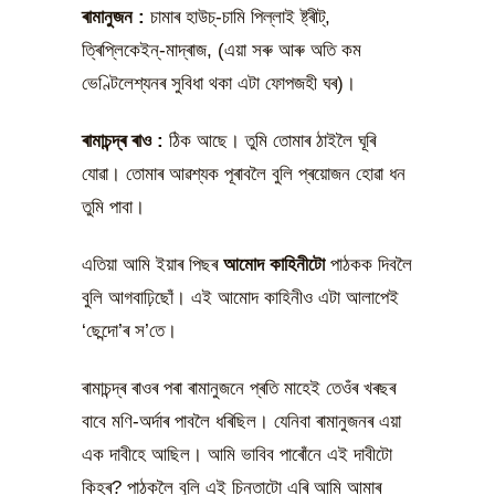
ৰামানুজন
:
চামাৰ হাউচ্-চামি পিল্লাই ষ্ট্ৰীট্,
ত্ৰিপ্লিকেইন্-মাদ্ৰাজ, (এয়া সৰু আৰু অতি কম
ভেণ্টিলেশ্যনৰ সুবিধা থকা এটা ফোপজহী ঘৰ)।
ৰামাচন্দ্ৰ ৰাও
:
ঠিক আছে। তুমি তোমাৰ ঠাইলৈ ঘূৰি
যোৱা। তোমাৰ আৱশ্যক পূৰাবলৈ বুলি প্ৰয়োজন হোৱা ধন
তুমি পাবা।
এতিয়া আমি ইয়াৰ পিছৰ
আমোদ কাহিনীটো
পাঠকক দিবলৈ
বুলি আগবাঢ়িছোঁ। এই আমোদ কাহিনীও এটা আলাপেই
‘ছেন্দো’ৰ স’তে।
ৰামাচন্দ্ৰ ৰাওৰ পৰা ৰামানুজনে প্ৰতি মাহেই তেওঁৰ খৰছৰ
বাবে মণি-অৰ্দাৰ পাবলৈ ধৰিছিল। যেনিবা ৰামানুজনৰ এয়া
এক দাবীহে আছিল। আমি ভাবিব পাৰোঁনে এই দাবীটো
কিহৰ? পাঠকলৈ বুলি এই চিন্তাটো এৰি আমি আমাৰ