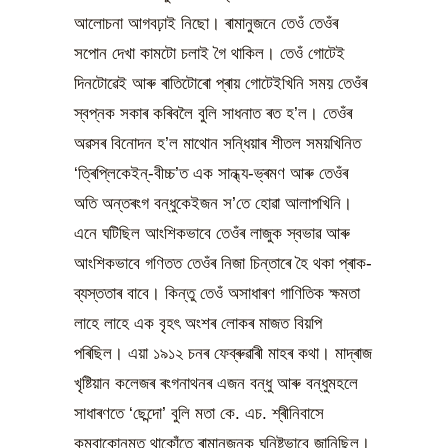
আলোচনা আগবঢ়াই নিছো। ৰামানুজনে তেওঁ তেওঁৰ
সপোন দেখা কামটো চলাই গৈ থাকিল। তেওঁ গোটেই
দিনটোৱেই আৰু ৰাতিটোৰো প্ৰায় গোটেইখিনি সময় তেওঁৰ
স্বপ্নক সকাৰ কৰিবলৈ বুলি সাধনাত ৰত হ’ল। তেওঁৰ
অৱসৰ বিনোদন হ’ল মাথোন সন্ধিয়াৰ শীতল সময়খিনিত
‘ত্ৰিপ্লিকেইন্-বীচ্চ’ত এক সান্ধ্য-ভ্ৰমণ আৰু তেওঁৰ
অতি অন্তৰংগ বন্ধুকেইজন স’তে হোৱা আলাপখিনি।
এনে ঘটিছিল আংশিকভাবে তেওঁৰ লাজুক স্বভাৱ আৰু
আংশিকভাবে গণিতত তেওঁৰ নিজা চিন্তাৰে হৈ থকা প্ৰাক-
ব্যস্ততাৰ বাবে। কিন্তু তেওঁ অসাধাৰণ গাণিতিক ক্ষমতা
লাহে লাহে এক বৃহৎ অংশৰ লোকৰ মাজত বিয়পি
পৰিছিল। এয়া ১৯১২ চনৰ ফেব্ৰুৱাৰী মাহৰ কথা। মাদ্ৰাজ
খৃষ্টিয়ান কলেজৰ ৰংগনাথনৰ এজন বন্ধু আৰু বন্ধুমহলে
সাধাৰণতে ‘ছেন্দো’ বুলি মতা কে. এচ. শ্ৰীনিবাসে
কুম্বাকোনমত থাকোঁতে ৰামানুজনক ঘনিষ্টভাবে জানিছিল।