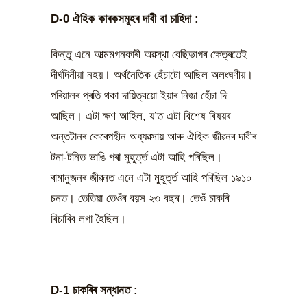
D-0 ঐহিক কাৰকসমূহৰ দাবী বা চাহিদা :
কিন্তু এনে আত্মমগনকাৰী অৱস্থা বেছিভাগৰ ক্ষেত্ৰতেই
দীৰ্ঘদিনীয়া নহয়। অৰ্থনৈতিক হেঁচাটো আছিল অলংঘণীয়।
পৰিয়ালৰ প্ৰতি থকা দায়িত্বয়ো ইয়াৰ নিজা হেঁচা দি
আছিল। এটা ক্ষণ আহিল, য’ত এটা বিশেষ বিষয়ৰ
অন্তটানৰ কেৰেপহীন অধ্যৱসায় আৰু ঐহিক জীৱনৰ দাবীৰ
টনা-টনিত ভাঙি পৰা মুহূৰ্ত্ত এটা আহি পৰিছিল।
ৰামানুজনৰ জীৱনত এনে এটা মুহূৰ্ত্ত আহি পৰিছিল ১৯১০
চনত। তেতিয়া তেওঁৰ বয়স ২৩ বছৰ। তেওঁ চাকৰি
বিচাৰিব লগা হৈছিল।
D-1 চাকৰিৰ সন্ধানত :