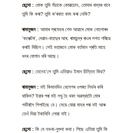
ছেন্দো
:
মোক তুমি সঁচাকে কোৱাচোন, তোমাৰ খাদ্যৰ বাবে
তুমি কি কৰা? তুমি ক’ৰবাত কাম কৰা নেকি?
ৰামানুজন
:
আমাৰ প্ৰফেচৰ শেশু আয়াৰে মোক নোলোৰৰ
‘কলেক্টৰ’, দেৱান-বাহাদুৰ আৰ. ৰামাচন্দ্ৰ ৰাওৰ লগত পৰিচয়
কৰাই দিছিল। সেই মহাজনে মোক বৰ্তমান প্ৰতি মাহে
ধনৰ যোগান ধৰি আছে।
ছেন্দো
:
তেনেহ’লে তুমি এতিয়াও ইমান চিন্তিত কিয়?
ৰামানুজন
:
মই কিমানদিন বেলেগৰ ওপৰত নিৰ্ভৰ কৰি
থাকিম? ইয়াৰ পৰা মই লঘু হৈ থকা অৱস্থাটো মোৰ
গভীৰলৈ শিপাইছে যে। সেয়ে যোৱা মাহৰ পৰা মই আৰু
তেওঁ দিয়া টকাখিনি লোৱা নাই।
ছেন্দো
:
কি যে নভবা-নুশুনা কথা। পিছে এতিয়া তুমি কি