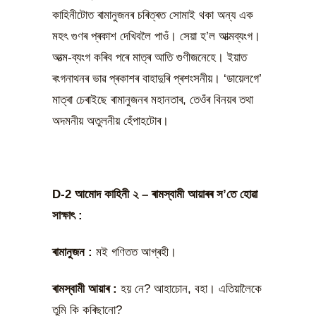
কাহিনীটোত ৰামানুজনৰ চৰিত্ৰত সোমাই থকা অন্য এক
মহৎ গুণৰ প্ৰকাশ দেখিবলৈ পাওঁ। সেয়া হ’ল আত্মব্যংগ।
আত্ম-ব্যংগ কৰিব পৰে মাত্ৰ আতি গুণীজনেহে। ইয়াত
ৰংগনাথনৰ ভাৱ প্ৰকাশৰ বাহাদুৰি প্ৰশংসনীয়। ‘ডায়েলগে’
মাত্ৰা চেৰাইছে ৰামানুজনৰ মহানতাৰ, তেওঁৰ বিনয়ৰ তথা
অদমনীয় অতুলনীয় হেঁপাহটোৰ।
D-2 আমোদ কাহিনী ২ – ৰামস্বামী আয়াৰৰ স’তে হোৱা
সাক্ষাৎ :
ৰামানুজন
:
মই গণিতত আগ্ৰহী।
ৰামস্বামী আয়াৰ
:
হয় নে? আহাচোন, বহা। এতিয়ালৈকে
তুমি কি কৰিছানো?