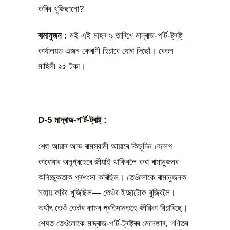
কৰিব খুজিছানো?
ৰামানুজন
:
মই এই মাহৰ ৯ তাৰিখে মাদ্ৰাজ-প’ৰ্ট-ষ্ট্ৰাষ্ট্
কাৰ্যালয়ত এজন কেৰাণী হিচাবে যোগ দিছোঁ। বেতন
মাহিলী ২৫ টকা।
D-5 মাদ্ৰাজ-প’ৰ্ট-ট্ৰাষ্ট্ :
শেশু আয়াৰ আৰু ৰামস্বামী আয়াৰে কিছুদিন বেলেগ
কাৰোবাৰ অনুগ্ৰহেৰে জীয়াই থাকিবলৈ কৰা ৰামানুজনৰ
অনিচ্ছুকতাক প্ৰশংসা কৰিছিল। তেওঁলোকে ৰামানুজনক
সহায় কৰিব খুজিছিল— তেওঁৰ ইচ্ছাটোক বুজিবলৈ।
অৰ্থাৎ তেওঁ তেওঁৰ কামৰ প্ৰতিদানতহে জীৱিকা বিচাৰিছে।
শেষত তেওঁলোকে মাদ্ৰাজ-প’ৰ্ট-ট্ৰাষ্ট্ৰৰ মেনেজাৰ, গণিতৰ