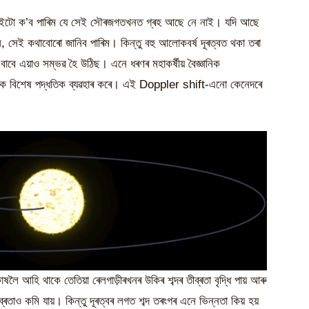
, এইটো ক’ব পাৰিম যে সেই সৌৰজগতখনত গ্ৰহ আছে নে নাই। যদি আছে
ন, সেই কথাবোৰো জানিব পাৰিম। কিন্তু বহু আলোকবৰ্ষ দূৰত্বত থকা তৰা
ানৰ বাবে এয়াও সম্ভৱ হৈ উঠিছ। এনে ধৰণৰ মহাকৰ্ষীয় বৈজ্ঞানিক
মৰ এক বিশেষ পদ্ধতিক ব্যৱহাৰ কৰে। এই Doppler shift-এনো কেনেদৰে
লৈ আহি থাকে তেতিয়া ৰেলগাড়ীৰখনৰ উকিৰ শব্দৰ তীব্ৰতা বৃদ্ধি পায় আৰু
ব্ৰতাও কমি যায়। কিন্তু দূৰত্বৰ লগত শব্দ তৰংগৰ এনে ভিন্নতা কিয় হয়