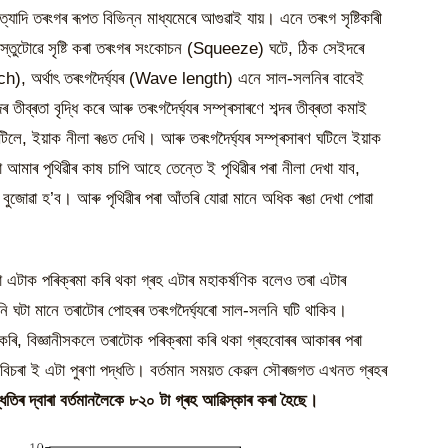
দি তৰংগৰ ৰূপত বিভিন্ন মাধ্যমেৰে আগুৱাই যায়। এনে তৰংগ সৃষ্টিকাৰী
 বস্তুটোৱে সৃষ্টি কৰা তৰংগৰ সংকোচন (Squeeze) ঘটে, ঠিক সেইদৰে
etch), অৰ্থাৎ তৰংগদৈৰ্ঘ্যৰ (Wave length) এনে সাল-সলনিৰ বাবেই
ৰ তীব্ৰতা বৃদ্ধি কৰে আৰু তৰংগদৈৰ্ঘ্যৰ সম্প্ৰসাৰণে শব্দৰ তীব্ৰতা কমাই
লে, ইয়াক নীলা ৰঙত দেখি। আৰু তৰংগদৈৰ্ঘ্যৰ সম্প্ৰসাৰণ ঘটিলে ইয়াক
া আমাৰ পৃথিৱীৰ কাষ চাপি আহে তেন্তে ই পৃথিৱীৰ পৰা নীলা দেখা যাব,
ে বুজোৱা হ’ব। আৰু পৃথিৱীৰ পৰা আঁতৰি যোৱা মানে অধিক ৰঙা দেখা পোৱা
 এটাক পৰিক্ৰমা কৰি থকা গ্ৰহ এটাৰ মহাকৰ্ষণিক বলেও তৰা এটাৰ
ি ঘটা মানে তৰাটোৰ পোহৰৰ তৰংগদৈৰ্ঘ্যৰো সাল-সলনি ঘটি থাকিব।
ষণ কৰি, বিজ্ঞানীসকলে তৰাটোক পৰিক্ৰমা কৰি থকা গ্ৰহবোৰৰ আকাৰৰ পৰা
ৰহ বিচৰা ই এটা পুৰণা পদ্ধতি। বৰ্তমান সময়ত কেৱল সৌৰজগত এখনত গ্ৰহৰ
ধতিৰ দ্বাৰা বৰ্তমানলৈকে ৮২০ টা গ্ৰহ আৱিস্কাৰ কৰা হৈছে।