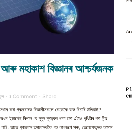
শিত
Ar
Type y
 আৰু মহাকাশ বিজ্ঞানৰ আশ্চৰ্যজনক
P
e
কুৰ
1 Comment
Share
্থান কৰা গ্ৰহবোৰক বিজ্ঞানীসকলে কেনেকৈ বাৰু বিচাৰি উলিয়াই?
ডখন ইমানেই বিশাল যে সুদূৰ দূৰত্বত থকা তৰা এটাও পৃথিৱীৰ পৰা বিন্দু
 নাই, তাতে গ্ৰহবোৰ তৰাবোৰতকৈ বহু লাখগুণে সৰু, তেনেক্ষেত্ৰত আমাৰ