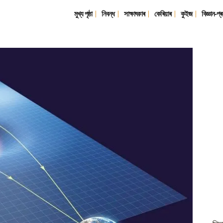
মুখ্য পৃষ্ঠা
নিবন্ধ
সাক্ষাৎকাৰ
কেৰিয়াৰ
কুইজ
বিজ্ঞান-প্ৰ