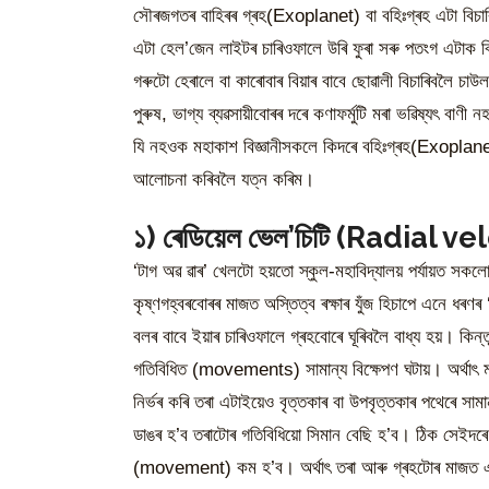
সৌৰজগতৰ বাহিৰৰ গ্ৰহ(Exoplanet) বা বহিঃগ্ৰহ এটা বিচাৰি 
এটা হেল’জেন লাইটৰ চাৰিওফালে উৰি ফুৰা সৰু পতংগ এটাক বিচ
গৰুটো হেৰালে বা কাৰোবাৰ বিয়াৰ বাবে ছোৱালী বিচাৰিবলৈ চা
পুৰুষ, ভাগ্য ব্যৱসায়ীবোৰৰ দৰে কণাফৰ্মুটি মৰা ভৱিষ্যৎ বাণী
যি নহওক মহাকাশ বিজ্ঞানীসকলে কিদৰে বহিঃগ্ৰহ(Exoplanet
আলোচনা কৰিবলৈ যত্ন কৰিম।
১) ৰেডিয়েল ভেল’চিটি (Radial ve
‘টাগ অৱ ৱাৰ’ খেলটো হয়তো স্কুল-মহাবিদ্যালয় পৰ্যায়ত সকলো
কৃষ্ণগহ্বৰবোৰৰ মাজত অস্তিত্ব ৰক্ষাৰ যুঁজ হিচাপে এনে ধৰণ
বলৰ বাবে ইয়াৰ চাৰিওফালে গ্ৰহবোৰে ঘূৰিবলৈ বাধ্য হয়। কি
গতিবিধিত (movements) সামান্য বিক্ষেপণ ঘটায়। অৰ্থাৎ ম
নিৰ্ভৰ কৰি তৰা এটাইয়েও বৃত্তকাৰ বা উপবৃত্তকাৰ পথেৰে স
ডাঙৰ হ’ব তৰাটোৰ গতিবিধিয়ো সিমান বেছি হ’ব। ঠিক সেইদৰে
(movement) কম হ’ব। অৰ্থাৎ তৰা আৰু গ্ৰহটোৰ মাজত এন