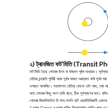
২) ট্ৰানজিত ফট’মিতি (Transit 
ফট’মিতি হৈছে পোহৰৰ উৎস বা উজ্বল পৃষ্ঠৰ অধ্যয়ন। সূৰ্যগ্
যেতিয়া চন্দ্ৰটো পৃথিৱী আৰু সূৰ্যৰ মাজত অৱস্থান কৰি সূৰ্যৰ
ওপৰতে আধাৰিত। মহাকাশত যেতিয়া কোনো এটা গ্ৰহ, তৰা আৰু 
অহা পোহৰৰ কিছু অংশ ঢাকি ৰাখে, ঠিক সূৰ্যগ্ৰহণৰ দৰে। যদি
পোহৰৰ জিকমিকনিত যি সাল-সলনি ঘটে‌ জ্যোতিবিজ্ঞানী এজনৰ 
‘Light Curve’-ৰ দ্বাৰা সঠিক সিদ্ধান্তলৈ আহিব পাৰে যে 