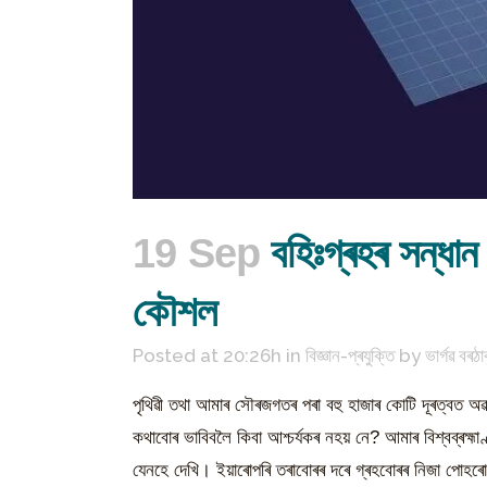
19 Sep
বহিঃগ্ৰহৰ সন্ধান
কৌশল
Posted at 20:26h
in
বিজ্ঞান-প্ৰযুক্তি
by
ভাৰ্গৱ বৰঠা
পৃথিৱী তথা আমাৰ সৌৰজগতৰ পৰা বহু হাজাৰ কোটি দূৰত্বত অৱস
কথাবোৰ ভাবিবলৈ কিবা আশ্চৰ্যকৰ নহয় নে? আমাৰ বিশ্বব্ৰহ্মাণ্
যেনহে দেখি। ইয়াৰোপৰি তৰাবোৰৰ দৰে গ্ৰহবোৰৰ নিজা পোহৰো