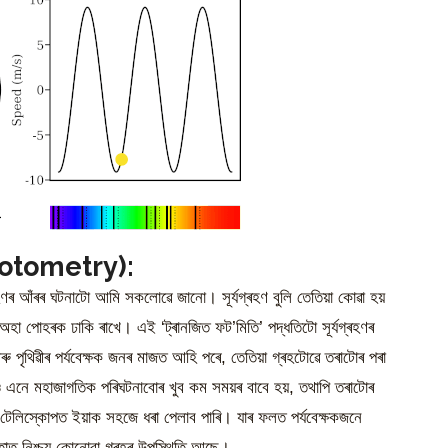
Photometry):
ৰহণৰ আঁৰৰ ঘটনাটো আমি সকলোৱে জানো। সূৰ্যগ্ৰহণ বুলি তেতিয়া কোৱা হয়
 পৰা অহা পোহৰক ঢাকি ৰাখে। এই ‘ট্ৰানজিত ফট’মিতি’ পদ্ধতিটো সূৰ্যগ্ৰহণৰ
পৃথিৱীৰ পৰ্যবেক্ষক জনৰ মাজত আহি পৰে, তেতিয়া গ্ৰহটোৱে তৰাটোৰ পৰা
ও এনে মহাজাগতিক পৰিঘটনাবোৰ খুব কম সময়ৰ বাবে হয়, তথাপি তৰাটোৰ
টেলিস্কোপত ইয়াক সহজে ধৰা পেলাব পাৰি। যাৰ ফলত পৰ্যবেক্ষকজনে
তাত নিশ্চয় কোনোবা গ্ৰহৰ উপস্থিতি আছে।