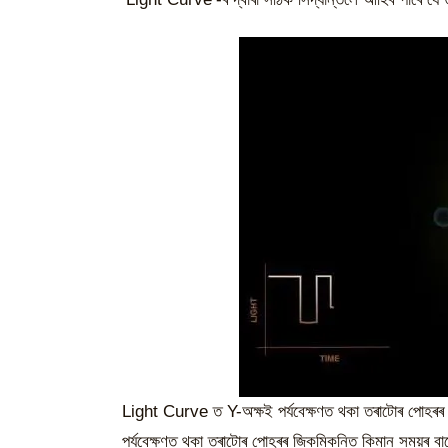
Light Curve ত Y-অক্ষই পৰ্যবেক্ষণত থকা তৰাটোৰ পোহৰৰ তী
পৰ্যবেক্ষণত থকা তৰাটোৰ পোহৰৰ জিকমিকনিত কিমান সময়ৰ ব