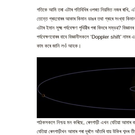
গতিকে আমি তৰা এটাৰ গতিবিধিৰ ওপৰত নিয়মিত নজৰ ৰাখি
তেন্তে গ্ৰহবোৰৰ আকাৰ কিমান ডাঙৰ তথা গ্ৰহৰ সংখ্যা কিমা
এটাৰ ইমান সূক্ষ্ম পৰ্যবেক্ষণ পৃথিৱীৰ পৰা কিদৰে সম্ভৱ? বিজ্ঞ
পৰ্যবেক্ষণবোৰৰ বাবে বিজ্ঞানীসকলে ‘Doppler shift’ না
কাম কৰে জানি লওঁ আহক।
পাঠকসকলে নিশ্চয় মন কৰিছে, ৰেলগাড়ী এখন যেতিয়া আমাৰ কাষ
যেতিয়া ৰেলগাড়ীখন আমাৰ পৰা দূৰলৈ আঁতৰি যায় উকিৰ শব্দৰ তী