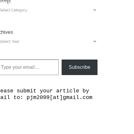
ানসমূহ
chives
our email…
Subscribe
lease submit your article by
mail to: pjm2099[at]gmail.com