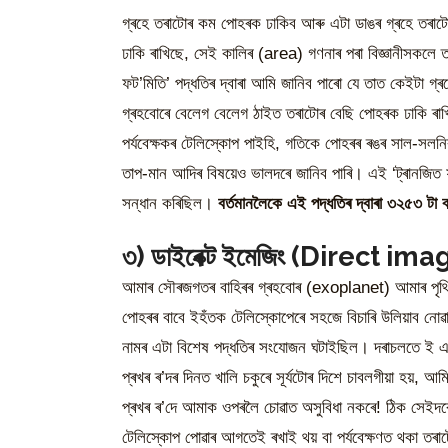
গ্ৰহে তৰাটোৰ কম পোহৰক ঢাকিব আৰু এটা ডাঙৰ গ্ৰহে তৰাট
ঢাকি ৰাখিছে, সেই কালিৰ (area) গণনাৰ পৰা বিজ্ঞানীসকলে 
ফট’মিতি’ পদ্ধতিৰ দ্বাৰা আমি জানিব পাৰো যে তাত কেইটা গ্
গ্ৰহবোৰে বেলেগ বেলেগ ঠাইত তৰাটোৰ বেছি পোহৰক ঢাকি ৰাখ
পৰ্যবেক্ষকৰ টেলিস্কোপ পাইহি, গতিকে পোহৰৰ ৰঙৰ সাল-সলনিৰ
তাপ-মান আদিৰ বিষয়েও ভালদৰে জানিব পাৰি। এই ‘ট্ৰানজিত ফট
সন্ধান কৰিছিল।
বৰ্তমানলৈকে এই পদ্ধতিৰ দ্বাৰা ৩২৫৩ টা 
৩) ডাইৰেক্ট ইমেজিং (Direct ima
আমাৰ সৌৰজগতৰ বাহিৰৰ গ্ৰহবোৰ (exoplanet) আমাৰ পৃথিৱী
পোহৰৰ বাবে ইহঁতক টেলিস্কোপেৰে সহজে বিচাৰি উলিয়াব নোৱা
নামৰ এটা বিশেষ পদ্ধতিৰ সংযোজন ঘটাইছিল। দৰাচলতে ই এ
প্ৰখৰ ৰ’দৰ দিনত খালি চকুৰে সূৰ্যটোৰ দিশে চাবলগীয়া হয়, 
প্ৰখৰ ৰ’দে আমাক ওপৰলৈ চোৱাত অসুবিধা নকৰে! ঠিক সেইদৰে
টেলিস্কোপ পোৱাৰ আগতেই ৰখাই থয় বা পৰ্যবেক্ষণত থকা তৰা