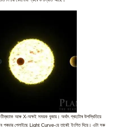
ব্ৰতাক আৰু X-অক্ষই সময়ক বুজায়। অৰ্থাৎ গ্ৰহটোৰ উপস্থিতিয়ে
াবে প্ৰভাৱ পেলাইছে Light Curve-য়ে তাৰেই ইংগিত দিয়ে। এটা সৰু