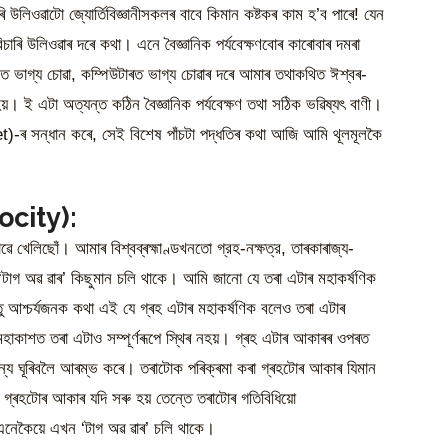
উলিওৱাটো জ্যোৰ্তিবিজ্ঞানীসকলৰ বাবে কিমান কষ্টকৰ কাম হ’ব পাৰে! যেন
াৰি উলিওৱাৰ দৰে কথা। এনে বৈজ্ঞানিক পৰ্যবেক্ষণবোৰ কাৰোবাৰ দমৰা
উলত ভাগ্য চোৱা, কম্পিউটাৰত ভাগ্য চোৱাৰ দৰে আমাৰ তথাকথিত ঈশ্বৰ-
 নহয়। ই এটা অত্যন্ত কঠিন বৈজ্ঞানিক পৰ্যবেক্ষণ তথা সঠিক ভৱিষ্যৎ বাণী।
)-ৰ সন্ধান‌ কৰে, সেই বিশেষ পাঁচটা পদ্ধতিৰ কথা আজি আমি থূলমূলকৈ
locity):
ৱে খেলিছোঁ। আমাৰ বিশ্বব্ৰহ্মাণ্ডখনতো গ্রহ-নক্ষত্র, তাৰকাৰাজ্য-
ৰ ‘টাগ অৱ ৱাৰ’ কিছুমান চলি থাকে। আমি জানো যে তৰা এটাৰ মহাকৰ্ষণিক
ন্তু আশ্চৰ্যজনক কথা এই যে গ্ৰহ এটাৰ মহাকৰ্ষণিক বলেও তৰা এটাৰ
হাকাশত তৰা এটাও সম্পূৰ্ণৰূপে স্থিৰ নহয়। গ্ৰহ এটাৰ আকাৰৰ ওপৰত
ামান্য ঘূৰিবলৈ আৰম্ভ কৰে। তৰাটোক পৰিক্ৰমা কৰা গ্ৰহটোৰ আকাৰ যিমান
 গ্ৰহটোৰ আকাৰ যদি সৰু হয় তেন্তে তৰাটোৰ গতিবিধিয়ো
েকৈয়ে এখন ‘টাগ অৱ ৱাৰ’ চলি থাকে।