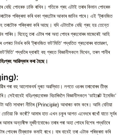
োৰ বেছি পোহৰক ঢাকি ৰাখিব। গতিকে গ্ৰহ এটাই তৰাৰ কিমান পোহৰক
তৰাটোক পৰিক্ৰমা কৰি থকা গ্ৰহটোৰ আকাৰ জানিব পাৰে। এই ‘ট্ৰানজিত
ৰহে তৰাটোক পৰিক্ৰমা কৰি আছে। যদি এটাতকৈ বেছি গ্ৰহ হয় তেন্তে
িব পাৰিব। যিহেতু তৰা এটাৰ পৰা অহা পোহৰ গ্ৰহবোৰৰ মাজেৰেই আহি
 ওপৰত নিৰ্ভৰ কৰি ‘ট্ৰানজিত ফট’মিতি’ পদ্ধতিত গ্ৰহবোৰৰ বাতাৱৰণ,
’মিতি’ পদ্ধতিৰ দ্বাৰাই বহু গ্ৰহত বিজ্ঞানীসকলে মিথেন, তৰল পানীৰ
বহিঃগ্ৰহ আৱিস্কাৰ কৰা হৈছে।
ging):
ৰ পৰা বহু আলোকবৰ্ষ দূৰত অৱস্থিত। লগতে ওচৰৰ তৰাবোৰৰ তীব্ৰ
ৰি। সেইবাবেই বহিঃগ্ৰহবোৰক বিচাৰিবলৈ বিজ্ঞানীসকলে ‘ডাইৰেক্ট ইমেজিং’
টা অতি সাধাৰণ নীতিৰ (Principle) আধাৰত কাম কৰে। আমি যেতিয়া
আমি তেতিয়া কি কৰোঁ? আমাৰ হাত এখন চকুৰ আগত এনেদৰে ৰাখোঁ যাতে সূৰ্যৰ
 আমাৰ অন্তৰীক্ষ দূৰবীণবোৰেও তৰাৰ পৰা অহা পোহৰ বিশেষ পদ্ধতিৰে
টোৰ পোহৰৰ তীব্ৰতাক কমাই ৰাখে। যাৰ বাবেই তৰা এটাক পৰিক্ৰমা কৰি