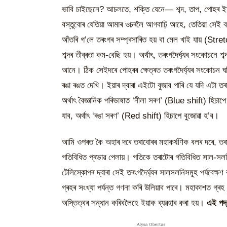
ভাবি চাইছেনে? আচলতে, শক্তি যেনে— শব্দ, তাপ, পোহৰ ইত্যা
বস্তুবোৰ যেতিয়া আমাৰ ওচৰলৈ আগবাঢ়ি আহে,‌ তেতিয়া সেই
আঁতৰি গ’লে তৰংগৰ সম্প্ৰসাৰিত হয় বা মেল খাই যায় (Str
শব্দৰ তীব্ৰতা কম-বেছি হয়। অৰ্থাৎ, তৰংগদৈৰ্ঘ্যৰ সংকোচনে শব্দ
আনে। ঠিক সেইদৰে পোহৰৰ ক্ষেত্ৰত তৰংগদৈৰ্য্যৰ সংকোচন ঘটি
ৰঙা ৰঙত দেখি। ইয়াৰ দ্বাৰা এইটো বুজাব পাৰি যে যদি এটা তৰ
অৰ্থাৎ বৈজ্ঞানিক পৰিভাষাত ‘নীলা সৰণ’ (Blue shift) হিচাপ
যাব, অৰ্থাৎ ‘ৰঙা সৰণ’ (Red shift) হিচাপে বুজোৱা হ’ব।
আমি ওপৰত কৈ অহাৰ‌ দৰে তৰাবোৰৰ মহাকৰ্ষণিক বলৰ দৰে, তৰা
গতিবিধিত প্ৰভাৱ পেলায়। গতিকে তৰাটোৰ গতিবিধিত সাল-সলন
টেলিস্কোপৰ দ্বাৰা সেই তৰংগদৈৰ্ঘ্যৰ সালসলনিসমূহ পৰ্যবেক্
গ্ৰহৰ সংখ্যা পর্যন্ত গণনা কৰি উলিয়াব পাৰে। মহাকাশত গ্
অস্তিত্বৰ সন্ধান কৰিবলৈহে ইয়াক ব্যৱহাৰ কৰা হয়।
এই পদ্