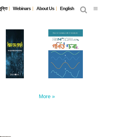
যুক্তি
Webinars
About Us
English
More »