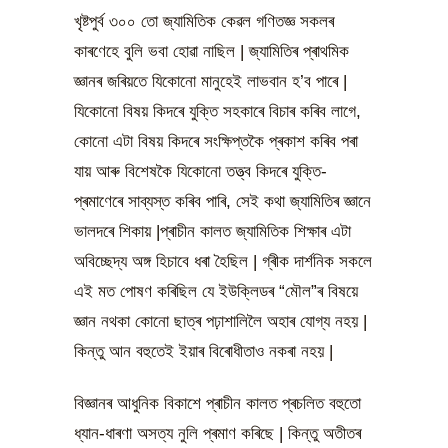
খৃষ্টপুৰ্ব ৩০০ তো জ্যামিতিক কেৱল গণিতজ্ঞ সকলৰ
কাৰণেহে বুলি ভবা হোৱা নাছিল | জ্যামিতিৰ প্ৰাথমিক
জ্ঞানৰ জৰিয়তে যিকোনো মানুহেই লাভবান হ’ব পাৰে |
যিকোনো বিষয় কিদৰে যুক্তি সহকাৰে বিচাৰ কৰিব লাগে,
কোনো এটা বিষয় কিদৰে সংক্ষিপ্তকৈ প্ৰকাশ কৰিব পৰা
যায় আৰু বিশেষকৈ যিকোনো তত্ত্ব কিদৰে যুক্তি-
প্ৰমাণেৰে সাব্যস্ত কৰিব পাৰি, সেই কথা জ্যামিতিৰ জ্ঞানে
ভালদৰে শিকায় |প্ৰাচীন কালত জ্যামিতিক শিক্ষাৰ এটা
অবিচ্ছেদ্য অঙ্গ হিচাবে ধৰা হৈছিল | গ্ৰীক দাৰ্শনিক সকলে
এই মত পোষণ কৰিছিল যে ইউক্লিডৰ “মৌল”ৰ বিষয়ে
জ্ঞান নথকা কোনো ছাত্ৰ পঢ়াশালিলৈ অহাৰ যোগ্য নহয় |
কিন্তু আন বহুতেই ইয়াৰ বিৰোধীতাও নকৰা নহয় |
বিজ্ঞানৰ আধুনিক বিকাশে প্ৰাচীন কালত প্ৰচলিত বহুতো
ধ্যান-ধাৰণা অসত্য নুলি প্ৰমাণ কৰিছে | কিন্তু অতীতৰ