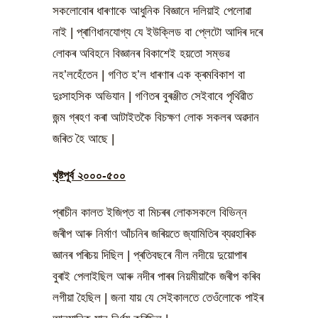
সকলোবোৰ ধাৰণাকে আধুনিক বিজ্ঞানে দলিয়াই পেলোৱা
নাই | প্ৰাণিধানযোগ্য যে ইউক্লিড বা প্লেটো আদিৰ দৰে
লোকৰ অবিহনে বিজ্ঞানৰ বিকাশেই হয়তো সম্ভৱ
নহ’লহেঁতেন | গণিত হ’ল ধাৰণাৰ এক ক্ৰমবিকাশ বা
দুঃসাহসিক অভিযান | গণিতৰ বুৰঞ্জীত সেইবাবে পৃথিৱীত
জন্ম গ্ৰহণ কৰা আটাইতকৈ বিচক্ষণ লোক সকলৰ অৱদান
জৰিত হৈ আছে |
খৃষ্টপূৰ্ব ২০০০-৫০০
প্ৰাচীন কালত ইজিপ্ত বা মিচৰৰ লোকসকলে বিভিন্ন
জৰীপ আৰু নিৰ্মাণ আঁচনিৰ জৰিয়তে জ্যামিতিৰ ব্যৱহাৰিক
জ্ঞানৰ পৰিচয় দিছিল | প্ৰতিবছৰে নীল নদীয়ে দুয়োপাৰ
বুৰাই পেলাইছিল আৰু নদীৰ পাৰৰ নিয়মীয়াকৈ জৰীপ কৰিব
লগীয়া হৈছিল | জনা যায় যে সেইকালতে তেওঁলোকে পাইৰ