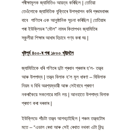
পৰীক্ষামূলক জ্যামিতিও আয়ত্ব কৰিছিল | তেতিয়া
তেওঁলোকে জ্যামিতিক যুক্তিৰে উপস্থাপন কৰি প্ৰথমবাৰৰ
বাবে গাণিতৰ এক আনুষ্ঠানিক সূচনা কৰিছিল | তেতিয়াৰ
পৰা ইউক্লিডৰ “মৌল” নামৰ কিতাপখন জ্যামিতিৰ
স্কুলীয়া শিক্ষাৰ আধাৰ হিচাবে গণ্য কৰা হ্য় |
খৃষ্টপূৰ্ব ৪০০-ৰ পৰা ১৮০০ খৃষ্টাব্দলৈ
জ্যামিতিকে ধৰি গণিতৰ দুটা প্ৰধান প্ৰকাৰ হ’ল- তত্ত্ব
আৰু উপপাদ্য | তত্ত্ব বিলাক হ’ল মূল ধাৰণা – যিবিলাক
নিয়ম ব বিধি অৱশ্যম্ভাৱী আৰু সেইবাবে প্ৰমাণ
নকৰাকৈয়ে সকলোৱে মানি লয় | আনহাতে উপপাদ্য বিলাক
প্ৰমাণ কৰা দৰকাৰ |
ইউক্লিডে পাঁচটা তত্ত্ব আগবঢ়াইছিল | পঞ্চম তত্ত্বটোৰ
মতে – “এডাল ৰেখা আৰু সেই ৰেখাত নথকা এটা বিন্দু