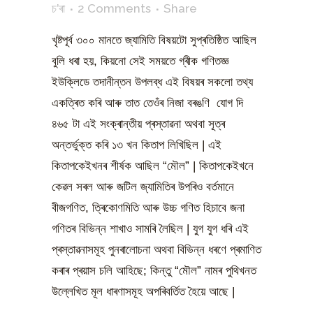
চ’ৰা
2 Comments
Share
খৃষ্টপূৰ্ব ৩০০ মানতে জ্যামিতি বিষয়টো সুপ্ৰতিষ্ঠিত আছিল
বুলি ধৰা হয়, কিয়নো সেই সময়তে গ্ৰীক গণিতজ্ঞ
ইউক্লিডে তদানীন্তন উপলব্ধ এই বিষয়ৰ সকলো তথ্য
একত্ৰিত কৰি আৰু তাত তেওঁৰ নিজা বৰঙণি যোগ দি
৪৬৫ টা এই সংক্ৰান্তীয় প্ৰস্তাৱনা অথবা সূত্ৰ
অন্তৰ্ভুক্ত কৰি ১৩ খন কিতাপ লিখিছিল | এই
কিতাপকেইখনৰ শীৰ্ষক আছিল “মৌল” | কিতাপকেইখনে
কেৱল সৰল আৰু জটিল জ্যামিতিৰ উপৰিও বৰ্তমানে
বীজগণিত, ত্ৰিকোণমিতি আৰু উচ্চ গণিত হিচাবে জনা
গণিতৰ বিভিন্ন শাখাও সামৰি লৈছিল | যুগ যুগ ধৰি এই
প্ৰস্তাৱনাসমূহ পুনৰালোচনা অথবা বিভিন্ন ধৰণে প্ৰমাণিত
কৰাৰ প্ৰয়াস চলি আহিছে; কিন্তু “মৌল” নামৰ পুথিখনত
উল্লেখিত মূল ধাৰণাসমূহ অপৰিবৰ্তিত হৈয়ে আছে |