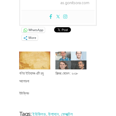
as.gonitsora.com
WhatsApp
More
গণিত ইতিহাসৰ এটি চমু
ফিল্ডছ মেডেল : ২০১৮
আলোচনা
ইউক্লিড
Tags:
ইউক্লিড
,
উপাদান
,
ফ্ৰেক্টেল