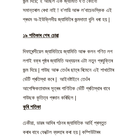
জন্ম দিয়ে; ই আছিল এক জ্যামিতি য’ত কোনো
সমান্তৰাল ৰেখা নাই ! ব’লায়ি আৰু ল’বাচেভস্কিক এই
প্ৰথম অ-ইউক্লিদীয় জ্যামিতিৰ জন্মদাতা বুলি ধৰা হয় |
১৯ শতিকাৰ শেষ চোৱা
দিফাৰেন্সীয়েল জ্যামিতিয়ে জ্যামিতি আৰু কলন গণিত লগ
লগাই বক্ৰ পৃষ্ঠৰ জ্যামিতি অধ্যয়নৰ এটা নতুন প্ৰযুক্তিৰ
জন্ম দিয়ে | গাউছ আৰু তেওঁৰ ছাত্ৰ ৰিমেনে এই শাখাটোৰ
ভেঁটি প্ৰতিস্থা কৰে | আইনষ্টাইনে তেওঁৰ
আপেক্ষিকতাবাদৰ সূত্ৰৰ গাণিতিক ভেঁটি প্ৰতিস্থাৰ বাবে
গাউছক কৃতিত্ব প্ৰদান কৰিছিল |
কুৰি শতিকা
ঢেকীয়া, ডাৱৰ আদিৰ গঠনৰ জ্যামিতিক আৰ্হি প্ৰস্তুত
কৰাৰ বাবে ফেক্টেল ব্যৱ্হাৰ কৰা হয় | কম্পিউটাৰৰ