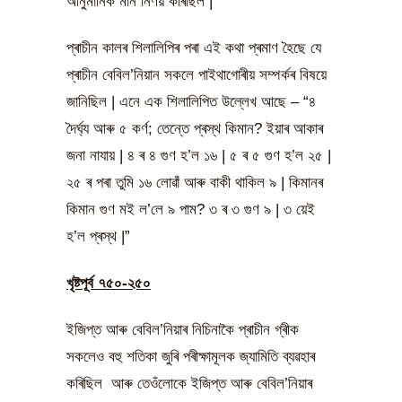
আনুমানিক মান নিৰ্ণয় কৰিছিল |
প্ৰাচীন কালৰ শিলালিপিৰ পৰা এই কথা প্ৰমাণ হৈছে যে
প্ৰাচীন বেবিল’নিয়ান সকলে পাইথাগোৰীয় সম্পৰ্কৰ বিষয়ে
জানিছিল | এনে এক শিলালিপিত উল্লেখ আছে – “৪
দৈৰ্ঘ্য আৰু ৫ কৰ্ণ; তেন্তে প্ৰস্থ কিমান? ইয়াৰ আকাৰ
জনা নাযায় | ৪ ৰ ৪ গুণ হ’ল ১৬ | ৫ ৰ ৫ গুণ হ’ল ২৫ |
২৫ ৰ পৰা তুমি ১৬ লোৱাঁ আৰু বাকী থাকিল ৯ | কিমানৰ
কিমান গুণ ম‍ই ল’লে ৯ পাম? ৩ ৰ ৩ গুণ ৯ | ৩ য়েই
হ’ল প্ৰস্থ |”
খৃষ্টপূৰ্ব ৭৫০-২৫০
ইজিপ্ত আৰু বেবিল’নিয়াৰ নিচিনাকৈ প্ৰাচীন গ্ৰীক
সকলেও বহু শতিকা জুৰি পৰীক্ষামূলক জ্যামিতি ব্যৱহাৰ
কৰিছিল আৰু তেওঁলোকে ইজিপ্ত আৰু বেবিল’নিয়াৰ