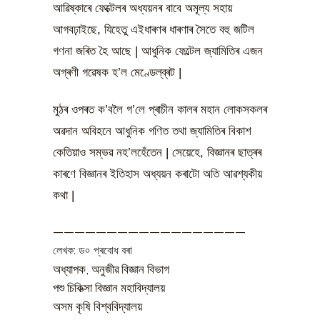
আৱিষ্কাৰে ফেক্টেলৰ অধ্যয়নৰ বাবে অমূল্য সহায়
আগবঢ়াইছে, যিহেতু এইধাৰণৰ ধাৰণাৰ সৈতে বহু জটিল
গণনা জৰিত হৈ আছে | আধুনিক ফেল্টেল জ্যামিতিৰ এজন
অগ্ৰণী গৱেষক হ’ল মেণ্ডেল্‌ব্ৰট |
মুঠৰ ওপৰত ক’বলৈ গ’লে প্ৰাচীন কালৰ মহান লোকসকলৰ
অৱদান অবিহনে আধুনিক গণিত তথা জ্যামিতিৰ বিকাশ
কেতিয়াও সম্ভৱ নহ’লহেঁতেন | সেয়েহে, বিজ্ঞানৰ ছাত্ৰৰ
কাৰণে বিজ্ঞানৰ ইতিহাস অধ্যয়ন কৰাটো অতি আৱশ্যকীয়
কথা |
——————————————————
লেখক: ড৹ প্ৰবোধ বৰা
অধ্যাপক, অনুজীৱ বিজ্ঞান বিভাগ
পশু চিকিত্‍সা বিজ্ঞান মহাবিদ্যালয়
অসম কৃষি বিশ্ববিদ্যালয়