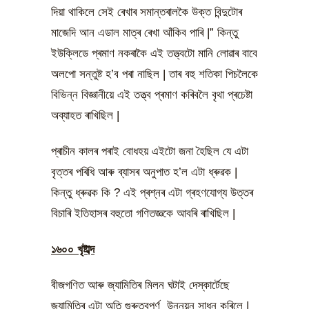
দিয়া থাকিলে সেই ৰেখাৰ সমান্তৰালকৈ উক্ত বিন্দুটোৰ
মাজেদি আন এডাল মাত্ৰ ৰেখা আঁকিব পাৰি |” কিন্তু
ইউক্লিডে প্ৰমাণ নকৰাকৈ এই তত্ত্বটো মানি লোৱাৰ বাবে
অলপো সন্তুষ্ট হ’ব পৰা নাছিল | তাৰ বহু শতিকা পিচলৈকে
বিভিন্ন বিজ্ঞানীয়ে এই তত্ত্ব প্ৰমাণ কৰিবলৈ বৃথা প্ৰচেষ্টা
অব্যাহত ৰাখিছিল |
প্ৰাচীন কালৰ পৰাই বোধহয় এইটো জনা হৈছিল যে এটা
বৃত্তৰ পৰিধি আৰু ব্যাসৰ অনুপাত হ’ল এটা ধ্ৰুৱক |
কিন্তু ধ্ৰুৱক কি ? এই প্ৰশ্নৰ এটা গ্ৰহণযোগ্য উত্তৰ
বিচাৰি ইতিহাসৰ বহুতো গণিতজ্ঞকে আবৰি ৰাখিছিল |
১৬০০ খৃষ্টাব্দ
বীজগণিত আৰু জ্যামিতিৰ মিলন ঘটাই দেস্কাৰ্টেছে
জ্যামিতিৰ এটা অতি গুৰুত্বপূৰ্ণ উন্নয়ন সাধন কৰিলে |