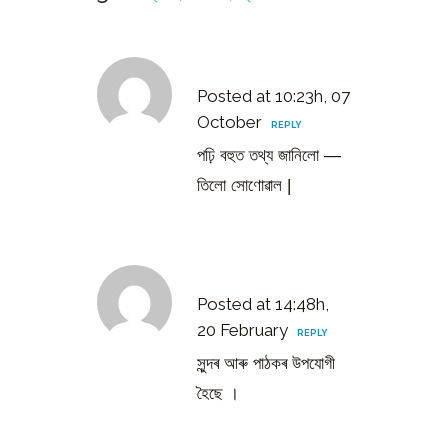
তিলো সোণোৱাল
Posted at 10:23h, 07
October
REPLY
পঢ়ি বহুত তথ্য জানিলো —
তিলো সোণোৱাল |
ধীৰেণ কুমাৰ
Posted at 14:48h,
20 February
REPLY
সুন্দৰ আৰু পাঠকৰ উপযোগী
হৈছে ।