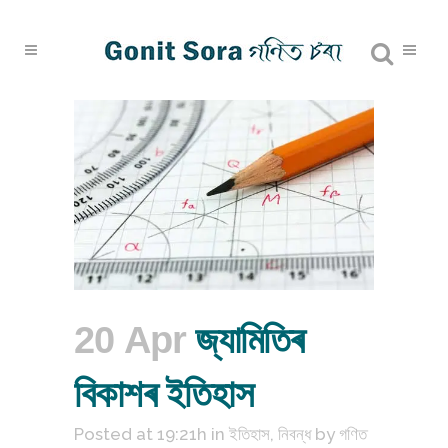
20 Apr
জ্যামিতিৰ
বিকাশৰ ইতিহাস
Posted at 19:21h
in
ইতিহাস
,
নিবন্ধ
by
গণিত