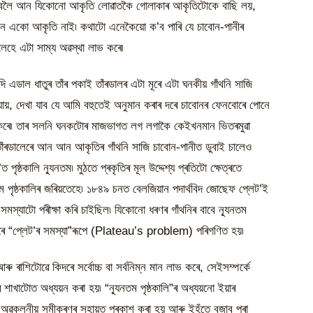
 আগুৰিবলৈ আন যিকোনো আকৃতি লোৱাতকৈ গোলাকাৰ আকৃতিটোকে বাছি লয়,
আন একো আকৃতি নাই৷ কথাটো এনেকৈয়ো ক’ব পাৰি যে চাবোন-পানীৰ
লেহে এটা সাম্য অৱস্থা লাভ কৰে৷
দি এডাল ধাতুৰ তাঁৰ পকাই তাঁৰডালৰ এটা মূৰে এটা ঘনকীয় গাঁথনি সাজি
ায়, দেখা যাব যে আমি বহুতেই অনুমান কৰাৰ দৰে চাবোনৰ ফেনবোৰে পোনে
 নকৰে৷ তাৰ সলনি ঘনকটোৰ মাজভাগত লগ লগাকৈ কেইখনমান ভিতৰমুৱা
ে৷ তাঁৰডালেৰে আন আন আকৃতিৰ গাঁথনি সাজি চাবোন-পানীত ডুবাই চালেও
্ঠকালি ন্যূনতম৷ মুঠতে প্ৰকৃতিৰ মূল উদ্দেশ্য প্ৰতিটো ক্ষেত্ৰতে
 পৃষ্ঠকালিৰ জৰিয়তেহে৷ ১৮৪৯ চনত বেলজিয়ান পদাৰ্থবিদ জোছেফ প্লেট’ই
 সমস্যাটো পৰীক্ষা কৰি চাইছিল৷ যিকোনো ধৰণৰ গাঁথনিৰ বাবে ন্যূনতম
মেৰে “প্লেট’ৰ সমস্যা”ৰূপে (Plateau’s problem) পৰিগণিত হয়৷
 ৰাশিটোৱে কিদৰে সৰ্বোচ্চ বা সৰ্বনিম্ন মান লাভ কৰে, সেইসম্পৰ্কে
খাটোত অধ্যয়ন কৰা হয়৷ “ন্যূনতম পৃষ্ঠকালি”ৰ অধ্যয়নো ইয়াৰ
িক অৱকলনীয় সমীকৰণৰ সহায়ত প্ৰকাশ কৰা হয় আৰু ইহঁতে বুজাব পৰা