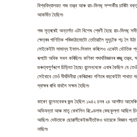
বিশ্ববিদ্যালয়ত গজ তত্ত্ব আৰু য়াং-মিলছ্ সম্পৰ্কীয় চাৰিটা বক
আকৰ্ষিত হৈছিল৷
গজ সূত্ৰৰেই অন্তৰ্গত এটা বিশেষ শ্ৰেণী হৈছে য়াং-মিলছ্ স
ক্ষেত্ৰৰ গাণিতিক পৰিকাঠামোটো তেতিয়ালৈ সুদৃঢ়কৈ গঢ় লৈ উঠা
সেইকেইটা সামান্য ইফাল-সিফাল কৰিলেও একেটা ভৌতিক প্ৰক্ৰ
ৰূপটো অধিক সবল কৰিছিল৷ কণিকা পদাৰ্থবিজ্ঞানৰ ৰজ্জু তত্ত্ব
গুৰুত্বপূৰ্ণৰূপে চিহ্নিত হৈছে৷ য়ুলেনবেকে এবাৰ কৈছিল যে 
সেইবাবে তেওঁ দীৰ্ঘদিনীয়া কেৰিয়াৰত গণিতৰ বহুকেইটা শাখা
স্বাক্ষৰ ৰাখি যাবলৈ সক্ষম হৈছিল৷
কাৰেণ য়ুলেনবেকৰ জন্ম হৈছিল ১৯৪২ চনৰ ২৪ আগষ্টত আমেৰিকা
অভিযন্তা আৰু মাতৃ কেৰ’লিন ৱিণ্ডেলাৰ কেছকুল্লা আছিল 
আছিল৷ দেউতাকে ছোৱালীকেইজনীতকৈও ভায়েকে বিজ্ঞান পঢ়াটোত
নাছিল৷