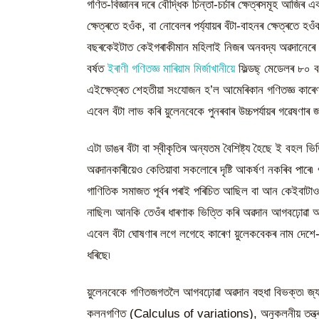
গণিত-বিজ্ঞানৰ দৰে বৌদ্ধিক চিন্তা-চৰ্চাৰ ক্ষেত্ৰসমূহ আজি
ক্ষেত্ৰতে হওঁক, বা নোবেলৰ পৰ্য্যায়ৰ বঁটা-বাহনৰ ক্ষেত্ৰতে 
বছৰকেইটাত কেইগৰাকীমান মহিলাই নিজৰ অনবদ্য অৱদানেৰে পূ
বৰ্ষত
ইৰাণী গণিতজ্ঞ মাৰিয়াম মিৰ্জাখানীয়ে
ফিল্ডছ্ মেডেলৰ ৮০ বছ
এইক্ষেত্ৰত শেহতীয়া সংযোজন হ’ল আমেৰিকান গণিতজ্ঞ কাৰেণ
এবেল বঁটা লাভ কৰি য়ুলেনবেকে পুনৰবাৰ উচ্চপৰ্যায়ৰ গৱেষণা
এটা ডাঙৰ বঁটা বা স্বীকৃতিৰ অন্যতম বৈশিষ্ট্য হৈছে ই বহল ভি
অৱদানকাৰীয়েও কেতিয়াবা সকলোৰে দৃষ্টি আকৰ্ষণ নকৰিব পাৰে৷ 
গাণিতিক সমাজত পূৰ্বৰ পৰাই পৰিচিত আছিল বা আন কেইবাটাও স
নাছিল৷ আনকি তেওঁৰ ধাৰণাক ভিত্তি কৰি অৱদান আগবঢ়োৱা আন 
এবেল বঁটা ঘোষণাৰ লগে লগেহে কাৰেণ য়ুলেকবেকৰ নাম দেশে-বিদে
ধৰিছে৷
য়ুলেনবেকে গণিতজগতলৈ আগবঢ়োৱা অৱদান বহুধা বিভক্ত৷ জ্যা
কলনগণিত (Calculus of variations), অনুকলনীয় তন্ত্ৰ