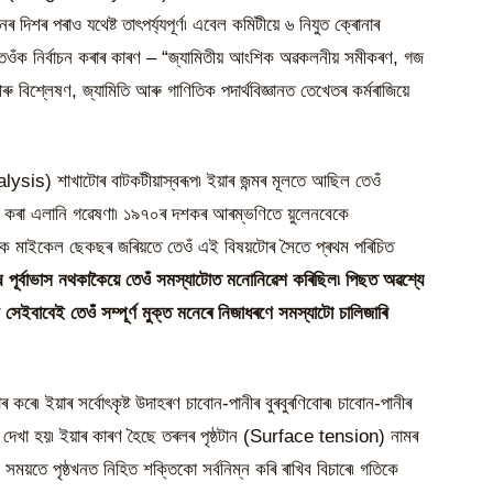
ৰ দিশৰ পৰাও যথেষ্ট তাৎপৰ্য্যপূৰ্ণ৷ এবেল কমিটীয়ে ৬ নিযুত ক্ৰোনাৰ
বে তেওঁক নিৰ্বাচন কৰাৰ কাৰণ – “জ্যামিতীয় আংশিক অৱকলনীয় সমীকৰণ, গজ
ৰু বিশ্লেষণ, জ্যামিতি আৰু গাণিতিক পদাৰ্থবিজ্ঞানত তেখেতৰ কৰ্মৰাজিয়ে
ysis) শাখাটোৰ বাটকটীয়াস্বৰূপ৷ ইয়াৰ জন্মৰ মূলতে আছিল তেওঁ
নত কৰা এলানি গৱেষণা৷ ১৯৭০ৰ দশকৰ আৰম্ভণিতে য়ুলেনবেকে
েষক মাইকেল ছেকছৰ জৰিয়তে তেওঁ এই বিষয়টোৰ সৈতে প্ৰথম পৰিচিত
শেষ পূৰ্বাভাস নথকাকৈয়ে তেওঁ সমস্যাটোত মনোনিৱেশ কৰিছিল৷ পিছত অৱশ্যে
েইবাবেই তেওঁ সম্পূৰ্ণ মুক্ত মনেৰে নিজাধৰণে সমস্যাটো চালিজাৰি
াৰ কৰে৷ ইয়াৰ সৰ্বোৎকৃষ্ট উদাহৰণ চাবোন-পানীৰ বুৰবুৰণিবোৰ৷ চাবোন-পানীৰ
হোৱা দেখা হয়৷ ইয়াৰ কাৰণ হৈছে তৰলৰ পৃষ্ঠটান (Surface tension) নামৰ
 সময়তে পৃষ্ঠখনত নিহিত শক্তিকো সৰ্বনিম্ন কৰি ৰাখিব বিচাৰে৷ গতিকে