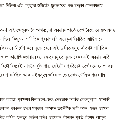
্তৃতা দিছিল৷ এই বক্তৃতা শুনিয়েই য়ুলেনবেক গজ তত্ত্বৰ ক্ষেত্ৰখনলৈ
মীকৰণ৷ এই ক্ষেত্ৰখনলৈ আগবঢ়োৱা অৱদানসম্পৰ্কে তেওঁ কৈছে যে য়াং-মিলছ
 নাছিল৷ কিছুমান গাণিতিক প্ৰকাশৰাশি এনেকুৱা স্থিতিত আছিল যে
িয়াকে নিৰ্দেশ কৰে৷ য়ুলেনবেকে এই দুৰ্বলতাসমূহ আঁতৰাই গাণিতিক
, সাধাৰণ আপেক্ষিকতাবাদৰ দৰে ক্ষেত্ৰসমূহত য়ুলেনবেকৰ এই অৱদান অতি
তেওঁ যিটো বিষয়েই ভালকৈ বুজি পায়, সেইটোৰ প্ৰতিয়েই তেওঁৰ মোহভংগ হয়৷
ত গৱেষণা কৰিছিল আৰু এইসমূহৰ অধিকাংশতে তেওঁৰ মৌলিক গৱেষণাৰ
ৰ অহায়’ প্ৰদেশৰ ক্লিভলেণ্ডত৷ দেউতাক আৰ্নল্ড কেছকুল্লা এগৰাকী
চিত্ৰকৰ৷ ঘৰখনৰ ডাঙৰ সন্তান কাৰেণৰ দুজনীকৈ ভনী আৰু এজন ভায়েক
 অধিক গুৰুত্ব দিছিল যদিও ভায়েকৰ বিজ্ঞানৰ প্ৰতি বিশেষ আগ্ৰহ