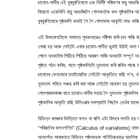
চাবোন-পানীৰ এই বুৰবুৰণিবোৰে এক নিৰ্দিষ্ট পৰিমাণৰ বায়ু
কিয়নো একেখিনি বায়ু আগুৰিবলৈ গোলকতকৈ কম পৃষ্ঠকালিৰ 
বুৰবুৰণিবোৰে পৃষ্ঠকালি কমাই গৈ গৈ গোলাকাৰ আকৃতি লাভ কৰি
এই উদাহৰণটোকে সামান্য পৃথকভাৱেও পৰীক্ষা কৰি চাব পাৰি৷ য
লোৱা হয় আৰু সেইটো এবাৰ চাবোন-পানীত ডুবাই উঠাই অনা য
পোনে ঘনকটোৰ পিঠিয়ে পিঠিয়ে আৱৰণ সাজি ঘনকটো সম্পূৰ্ণ
পৃষ্ঠহে গঠন কৰিব, যাতে পৃষ্ঠকালিটো ন্যূনতম কৰি ৰাখিব পাৰ
চাবোনৰ ফেনবোৰে ততাতৈয়াকৈ সেইটো আকৃতিহে বাছি ল’ব, য’ত পৃষ
ন্যূনতম শক্তি সঞ্চয় কৰি ৰখা আৰু সেইটো আহৰণ হয় ন্যূনতম
পোনপ্ৰথমবাৰৰ বাবে চাবোন-পানীৰ সহায় লৈ ন্যূনতম পৃষ্ঠকালিৰ
পৃষ্ঠকালিৰ আকৃতি বাছি উলিওৱাৰ সমস্যাটো পিছলৈ তেওঁৰ না
বিভিন্ন কাৰকৰ ভিত্তিত ফলন বা ৰাশি এটা কিদৰে সলনি হয় আৰু
“পৰিৱৰ্তনৰ কলনগণিত” (Calculus of variations) নামৰ শা
অন্তৰ্গত৷ সাধাৰণতে বিভিন্ন পৃষ্ঠসমূহক গাণিতিকভাৱে আংশ