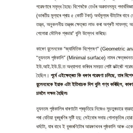
গৱেষণাৰে সমৃদ্ধ হৈছে৷ বিশেষকৈ তেওঁৰ অৱদানসমূহ পদাৰ্থবিজ্ঞান
(ভাৰতীয় মূল্যৰে প্ৰায় ৫ কোটি টকা) অৰ্থমূল্যৰ বঁটাটোৰ বা
তত্ত্ব, অনুকলনীয় তন্ত্ৰৰ ক্ষেত্ৰত লাভ কৰা অগ্ৰণী সাফল্য; আ
পেলোৱা মৌলিক প্ৰভাৱ” বুলি উল্লেখ কৰিছে৷
কাৰেণ য়ুলেনবেক “জ্যামিতিক বিশ্লেষণ” (Geometric anal
“ন্যূনতম পৃষ্ঠকালি” (Minimal surface) নামৰ ক্ষেত্ৰখ
ইউ.আই.ইউ.চি.ত অধ্যাপনা কৰিবৰ সময়ত পোষ্ট ডক্টৰেট গৱ
হৈছিল।
পূৰ্বে এইক্ষেত্ৰত কি ধৰণৰ গৱেষণা চলিছে, তাৰ বি
য়ুলেনবেকে ইয়াক এটা ইতিবাচক দিশ বুলি গণ্য কৰিছিল, কাৰণ স
চাবলৈ সক্ষম হৈছিল৷
ন্যূনতম পৃষ্ঠকালিৰ ধাৰণাটো প্ৰকৃতিয়ে নিজেও সুচতুৰভাৱে ব্যৱহ
পৰা যেতিয়া বুৰবুৰণিৰ সৃষ্টি হয়; সেইবোৰ সদায় গোলাকৃতিৰ 
ধৰ্মটো, যাৰ বাবে ই বুৰবৰণিটোৰ আৱৰণখনৰ পৃষ্ঠকালি আৰু একে