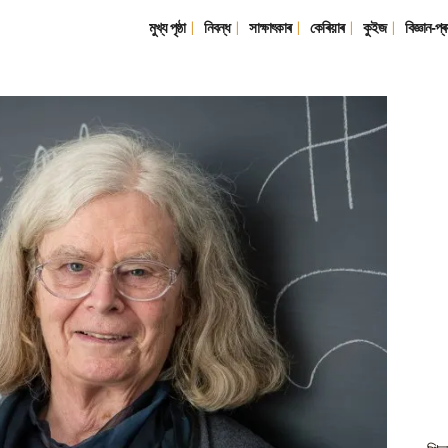
মুখ্য পৃষ্ঠা
নিবন্ধ
সাক্ষাৎকাৰ
কেৰিয়াৰ
কুইজ
বিজ্ঞান-প্ৰ