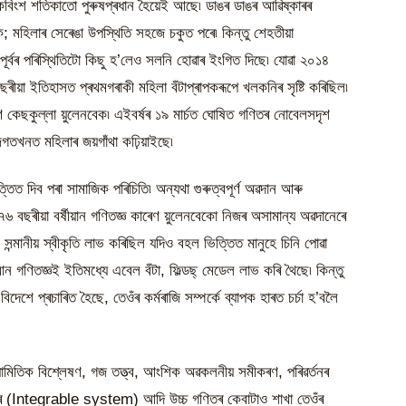
ৰ একবিংশ শতিকাতো পুৰুষপ্ৰধান হৈয়েই আছে৷ ডাঙৰ ডাঙৰ আৱিষ্কাৰৰ
হওঁক; মহিলাৰ সেৰেঙা উপস্থিতি সহজে চকুত পৰে৷ কিন্তু শেহতীয়া
ৰ্বৰ পৰিস্থিতিটো কিছু হ’লেও সলনি হোৱাৰ ইংগিত দিছে৷ যোৱা ২০১৪
ৰীয়া ইতিহাসত প্ৰথমগৰাকী মহিলা বঁটাপ্ৰাপকৰূপে খলকনিৰ সৃষ্টি কৰিছিল৷
 কেছকুল্লা য়ুলেনবেক৷ এইবৰ্ষৰ ১৯ মাৰ্চত ঘোষিত গণিতৰ নোবেলসদৃশ
ৰ জগতখনত মহিলাৰ জয়গাঁথা কঢ়িয়াইছে৷
ত্তিত দিব পৰা সামাজিক পৰিচিতি৷ অন্যথা গুৰুত্বপূৰ্ণ অৱদান আৰু
৭৬ বছৰীয়া বৰ্ষীয়ান গণিতজ্ঞ কাৰেণ য়ুলেনবেকো নিজৰ অসামান্য অৱদানেৰে
ন্মানীয় স্বীকৃতি লাভ কৰিছিল যদিও বহল ভিত্তিত মানুহে চিনি পোৱা
গণিতজ্ঞই ইতিমধ্যে এবেল বঁটা, ফিল্ডছ্ মেডেল লাভ কৰি থৈছে৷ কিন্তু
শে প্ৰচাৰিত হৈছে, তেওঁৰ কৰ্মৰাজি সম্পৰ্কে ব্যাপক হাৰত চৰ্চা হ’বলৈ
মিতিক বিশ্লেষণ, গজ তত্ত্ব, আংশিক অৱকলনীয় সমীকৰণ, পৰিৱৰ্তনৰ
 (Integrable system) আদি উচ্চ গণিতৰ কেবাটাও শাখা তেওঁৰ