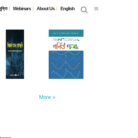
যুক্তি
Webinars
About Us
English
More »