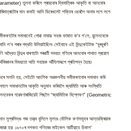
 (parameter) তুলনা কৰিলে প্ৰায়বোৰ দ্বিমাত্ৰিক আকৃতি বা আনবোৰ
ন পৰিমাত্ৰাটোৰ মান কমাই আনি ডিৰেখলেট শক্তিৰ ওচৰলৈ অনাৰ লগে লগে
বা সমীকৰণটোৰ সমাধানেই পোৱা নাযায়৷ সহজ ভাষাত ক’ব গ’লে, য়ুলেনবেকে
ে মানি ল’ব পৰাৰ পদ্ধতি উলিয়াইছিল৷ সেইবাবে এই বিন্দুকেইটাক “বুৰবুৰণি
ৰণি অদ্বৈত বিন্দুৰ ধাৰণাটো পৰৱৰ্তী সময়ত গণিতৰ আনবোৰ শাখাত প্ৰয়োগ
াৰ্থবিজ্ঞানৰ বিষয়তো অতি সহায়ক আঁঁহিলাৰূপে প্ৰতিপন্ন হৈছে৷
লি কিদৰে সলনি হয়, সেইটো আংশিক অৱকলনীয় সমীকৰণবোৰ সমাধান কৰি
ফালে সমাধানটোৰ আকৃতি অনুমান কৰিবলৈ জ্যামিতি আৰু সংস্থিতি
ুলেনবেকৰ গৱেষণাৰাজিয়েই পিছলৈ “জ্যামিতিক বিশ্লেষণ” (Geometric
দান সুপ্ৰসিদ্ধ৷ গজ তত্ত্ব বুলিলে মূলতঃ মৌলিক কণাসমূহৰ আন্তঃক্ৰিয়াক
বক বুজোৱা হয়৷ ১৯৭০ৰ দশকত গণিতজ্ঞ মাইকেল আটিয়াহে চিকাগ’