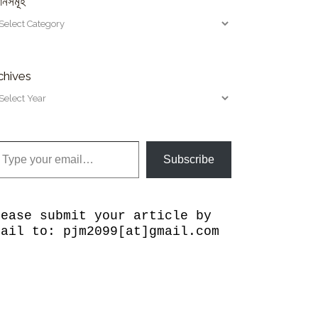
ানসমূহ
chives
our email…
Subscribe
lease submit your article by
mail to: pjm2099[at]gmail.com