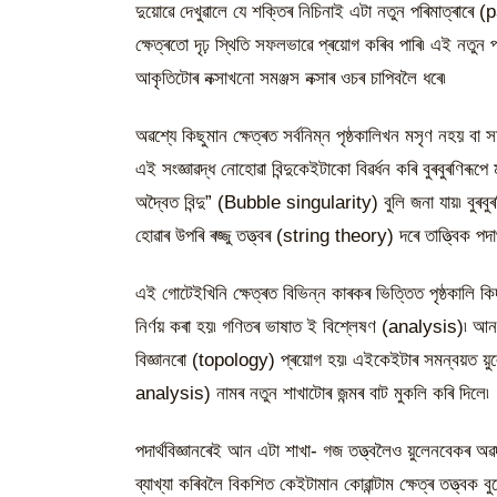
দুয়োৱে দেখুৱালে যে শক্তিৰ নিচিনাই এটা নতুন পৰিমাত্ৰাৰে
ক্ষেত্ৰতো দৃঢ় স্থিতি সফলভাৱে প্ৰয়োগ কৰিব পাৰি৷ এই নতু
আকৃতিটোৰ নক্সাখনো সমঞ্জস নক্সাৰ ওচৰ চাপিবলৈ ধৰে৷
অৱশ্যে কিছুমান ক্ষেত্ৰত সৰ্বনিম্ন পৃষ্ঠকালিখন মসৃণ নহয় 
এই সংজ্ঞাৱদ্ধ নোহোৱা বিন্দুকেইটাকো বিৱৰ্ধন কৰি বুৰবুৰণিৰূপ
অদ্বৈত বিন্দু” (Bubble singularity) বুলি জনা যায়৷ বুৰবু
হোৱাৰ উপৰি ৰজ্জু তত্ত্বৰ (string theory) দৰে তাত্ত্বিক পদ
এই গোটেইখিনি ক্ষেত্ৰত বিভিন্ন কাৰকৰ ভিত্তিত পৃষ্ঠকা
নিৰ্ণয় কৰা হয়৷ গণিতৰ ভাষাত ই বিশ্লেষণ (analysis)৷ আন
বিজ্ঞানৰো (topology) প্ৰয়োগ হয়৷ এইকেইটাৰ সমন্বয়ত য়
analysis) নামৰ নতুন শাখাটোৰ জন্মৰ বাট মুকলি কৰি দিলে৷
পদাৰ্থবিজ্ঞানৰেই আন এটা শাখা- গজ তত্ত্বলৈও য়ুলেনবেকৰ অৱ
ব্যাখ্যা কৰিবলৈ বিকশিত কেইটামান কোৱান্টাম ক্ষেত্ৰ তত্ত্