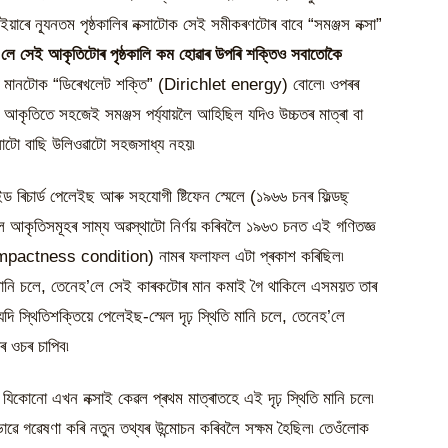
াৰে ন্যূনতম পৃষ্ঠকালিৰ নক্সাটোক সেই সমীকৰণটোৰ বাবে “সমঞ্জস নক্সা”
 হ’লে সেই আকৃতিটোৰ পৃষ্ঠকালি কম হোৱাৰ উপৰি শক্তিও সবাতোকৈ
ক্তিৰ মানটোক “ডিৰেখলেট শক্তি” (Dirichlet energy) বোলে৷ ওপৰৰ
ো আকৃতিতে সহজেই সমঞ্জস পৰ্য্যায়লৈ আহিছিল যদিও উচ্চতৰ মাত্ৰা বা
সাটো বাছি উলিওৱাটো সহজসাধ্য নহয়৷
ৰিচাৰ্ড পেলেইছ আৰু সহযোগী ষ্টিফেন স্মেলে (১৯৬৬ চনৰ ফিল্ডছ্
িল আকৃতিসমূহৰ সাম্য অৱস্থাটো নিৰ্ণয় কৰিবলৈ ১৯৬৩ চনত এই গণিতজ্ঞ
compactness condition) নামৰ ফলাফল এটা প্ৰকাশ কৰিছিল৷
মানি চলে, তেনেহ’লে সেই কাৰকটোৰ মান কমাই গৈ থাকিলে এসময়ত তাৰ
ি স্থিতিশক্তিয়ে পেলেইছ-স্মেল দৃঢ় স্থিতি মানি চলে, তেনেহ’লে
াৰ ওচৰ চাপিব৷
য৷ যিকোনো এখন নক্সাই কেৱল প্ৰথম মাত্ৰাতহে এই দৃঢ় স্থিতি মানি চলে৷
ৱে গৱেষণা কৰি নতুন তথ্যৰ উন্মোচন কৰিবলৈ সক্ষম হৈছিল৷ তেওঁলোক