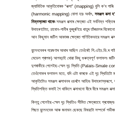
জ্যামিতিক আকৃতিবোৰক “নক্সা” (mapping) বুলি ক’ব পাৰি৷ ইয়
(harmonic mapping) বোলা হয়৷ অৰ্থাৎ,
সমঞ্জস নক্সা
নিম্নস্তৰত থাকে৷
সমঞ্জস নক্সাৰ ক্ষেত্ৰত এই সৰ্বনিম্ন শ
উদাহৰণটোত, চাবোন-পানীৰ বুৰবুৰণিয়ে ধাতুৰ তাঁৰডালৰ যিকোন
আন কিছুমান জটিল আকাৰৰ ক্ষেত্ৰত গাণিতিকভাৱে সমঞ্জস নক্
য়ুলেনবেকৰ গৱেষণাৰ আধাৰ আছিল তেওঁৰেই পি.এইচ.ডি.ৰ গাইড 
মেডেল প্ৰাপক) আগবঢ়াই থোৱা কিছু গুৰুত্বপূৰ্ণ ফলাফল৷ জট
দুগৰাকীয়ে পেলেইছ-স্মেল দৃঢ় স্থিতি (Palais-Smale 
তেওঁলোকৰ ফলাফল মতে, যদি এটা কাৰকে এই দৃঢ় স্থিতিটো 
আকৃতিটোও সমঞ্জস নক্সাখনৰ ওচৰলৈ আহিব৷ উদাহৰণস্বৰূপে, যদ
স্থিতিশক্তি কমাই গৈ থাকিলে নক্সাখনো ধীৰে ধীৰে সমঞ্জস নক্স
কিন্তু পেলেইছ-স্মেল দৃঢ় স্থিতিও সীমিত ক্ষেত্ৰতহে প্ৰযোজ্
পিছত য়ুলেনবেক আৰু জনাথন ছেকছে বিষয়টো সম্পৰ্কে গভীৰভা