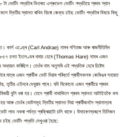
া ভোটিং পদ্ধতিৰ ভিতৰত এপ্ৰুভেল ভোটিং পদ্ধতিয়ে প্ৰথম স্থান
ে দ্বিতীয় স্থানত ৰাখিব বিচৰা ৰেংক্‌ড চইছ ভোটিং পদ্ধতিৰ বিষয়ে কিছু
। কাৰ্ল এণ্ড্ৰে (Carl Andrae) নামৰ গণিতজ্ঞ আৰু ৰাজনীতিবিদ
তু ১৮৫৭ চনত ইংলেণ্ডৰ থমাচ হেৰে (Thomas Hare) নামৰ এজন
য়ে অধ্যয়ন কৰিছিল। তেওঁৰ নাম অনুসৰি এই পদ্ধতিক হেৰে চিষ্টেম
ত্ৰ এজন প্ৰাৰ্থীক ভোট দিয়াৰ পৰিবৰ্তে প্ৰাৰ্থীসকলক ৰেংকিঙৰ সহায়ত
িতীয়, তৃতীয় এইদৰে দেখুৱাব পাৰে। যদি যিকোনো এজন প্ৰাৰ্থীয়ে প্ৰথম
য়ী বুলি ধৰা হয়। তেনে প্ৰাৰ্থী নাথাকিলে প্ৰথম স্থানত আটাইতকৈ কম
য় আৰু তেওঁৰ ভোটসমূহ দ্বিতীয় স্থানত দিয়া প্ৰাৰ্থীজনলৈ স্থানান্তৰ
 লাভ নকৰা পৰ্যন্ত প্ৰক্ৰিয়াটো চলি থাকে। উদাহৰণস্বৰূপে তিনিজন
‌ড চইছ ভোটিং পদ্ধতি দেখুওৱা হৈছে: