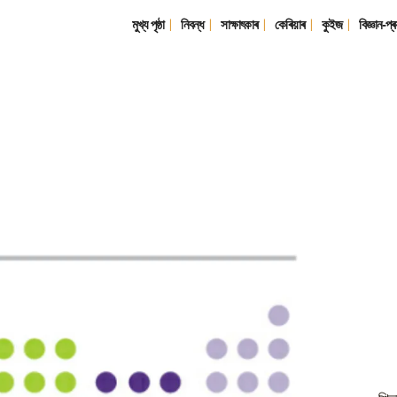
মুখ্য পৃষ্ঠা
নিবন্ধ
সাক্ষাৎকাৰ
কেৰিয়াৰ
কুইজ
বিজ্ঞান-প্ৰ