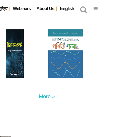
যুক্তি
Webinars
About Us
English
More »