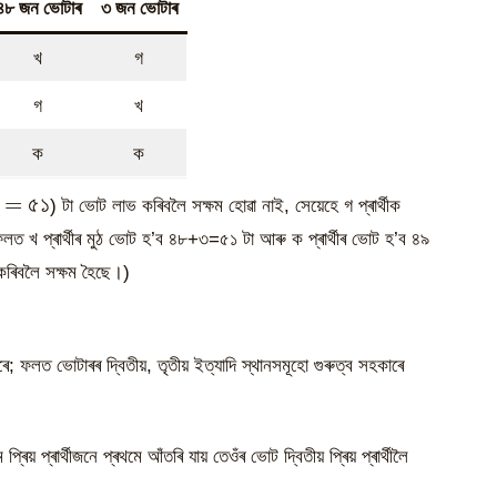
৪৮ জন ভোটাৰ
৩ জন ভোটাৰ
খ
গ
গ
খ
ক
ক
\text{১০০}}
=
৫১
) টা ভোট লাভ কৰিবলৈ সক্ষম হোৱা নাই, সেয়েহে গ প্ৰাৰ্থীক
t{২}}+\text{১}=\text{৫১}
 ফলত খ প্ৰাৰ্থীৰ মুঠ ভোট হ’ব ৪৮+৩=৫১ টা আৰু ক প্ৰাৰ্থীৰ ভোট হ’ব ৪৯
 কৰিবলৈ সক্ষম হৈছে।)
ে; ফলত ভোটাৰৰ দ্বিতীয়, তৃতীয় ইত্যাদি স্থানসমূহো গুৰুত্ব সহকাৰে
য় প্ৰাৰ্থীজনে প্ৰথমে আঁতৰি যায় তেওঁৰ ভোট দ্বিতীয় প্ৰিয় প্ৰাৰ্থীলৈ