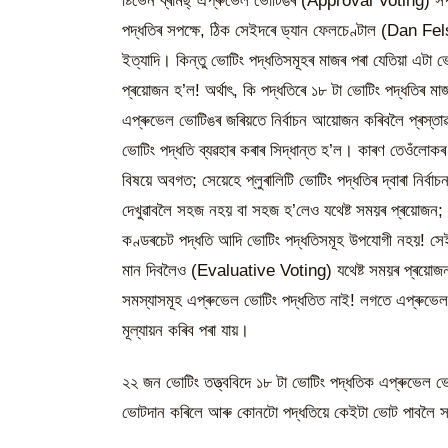
ষ্টিভেন ব্ৰামছ্ এপ্ৰুভেল ভোটিঙৰ (Approval Voting) 
পদ্ধতিৰ সপক্ষে, ঠিক সেইদৰে ড্যান ফেলচেণ্টাল (Dan 
ইত্যাদি। কিন্তু ভোটিং পদ্ধতিসমূহৰ মাজৰ পৰা যেতিয়া এটা ভ
প্ৰয়োজন হ’ল! অৰ্থাৎ, কি পদ্ধতিৰে ১৮ টা ভোটিং পদ্ধতিৰ মা
এপ্ৰুভেল ভোটিঙৰ জৰিয়তে নিৰ্বাচন আয়োজন কৰিবলৈ প্ৰস্তা
ভোটিং পদ্ধতি ব্যৱহাৰ কৰাৰ সিদ্ধান্ত হ’ল। কাৰণ তেওঁলোকৰ
বিষয়ে অবগত; সেয়েহে প্লুৰালিটি ভোটিং পদ্ধতিৰ দ্বাৰা নিৰ্
দেখুৱাবলৈ সহজ নহয় বা সহজ হ’লেও যথেষ্ট সময়ৰ প্ৰয়োজ
কণ্ডৰচেট পদ্ধতি আদি ভোটিং পদ্ধতিসমূহ উপযোগী নহয়! সে
মান দিবলৈও (Evaluative Voting) যথেষ্ট সময়ৰ প্ৰয়োজন।
সমস্যাসমূহ এপ্ৰুভেল ভোটিং পদ্ধতিত নাই! লগতে এপ্ৰুভে
মূল্যায়ন কৰিব পৰা যায়।
২২ জন ভোটিং তত্ত্ববিদে ১৮ টা ভোটিং পদ্ধতিক এপ্ৰুভেল ভ
ভোটদান কৰিলে আৰু কোনটো পদ্ধতিয়ে কেইটা ভোট পাবলৈ সক