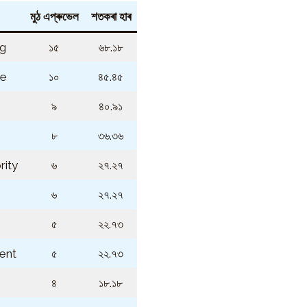
মুঠ এপ্ৰুভেল
শতকৰা হাৰ
ng
১৫
৬৮.১৮
te
১০
৪৫.৪৫
৯
৪০.৯১
৮
৩৬.৩৬
ity
৬
২৭.২৭
৬
২৭.২৭
৫
২২.৭৩
ent
৫
২২.৭৩
৪
১৮.১৮