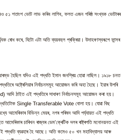
 কমেও ৫১ শতাংশ ভোট লাভ কৰিব লাগিব, ফলত এজন গৰিষ্ঠ সংখ্যক ভোটাৰৰ
্য্যক ৰোধ কৰে, যিটো এটা অতি ব্যয়বহুল প্ৰক্ৰিয়া। উদাহৰণস্বৰূপে ফান্সৰ
 আৰম্ভ হৈছিল যদিও এই পদ্ধতি ইমান জনপ্ৰিয় হোৱা নাছিল। ১৯১৮ চনত
পদ্ধতিৰে অষ্ট্ৰেলিয়াৰ নিৰ্বাচনসমূহ আয়োজন কৰি অহা হৈছে। ইয়াৰ উপৰি
nd) আদি ঠাইত এই পদ্ধতিৰে সাধাৰণ নিৰ্বাচনসমূহ আয়োজন কৰা হয়।
া পদ্ধতিটোক Single Transferable Vote বোলা হয়। যোৱা বিছ
্যে আমেৰিকাৰ বিভিন্ন মেয়ৰ, নগৰ পৰিষদ আদি পৰ্য্যায়ত এই পদ্ধতি
হত আমেৰিকাৰ চাৰিখন ৰাজ্যৰ ডেম’ক্ৰেটিক দলৰ ৰাষ্ট্ৰপতি মনোনয়নত এই
নত এই পদ্ধতি ব্যৱহাৰ হৈ আছে। অতি কমেও ৫০ খন মহাবিদ্যালয় আৰু