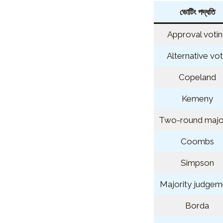
ভোটিং পদ্ধতি
Approval voti
Alternative vo
Copeland
Kemeny
Two-round major
Coombs
Simpson
Majority judgem
Borda