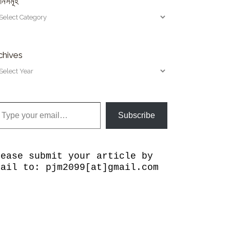
ানসমূহ
chives
our email…
Subscribe
lease submit your article by
mail to: pjm2099[at]gmail.com