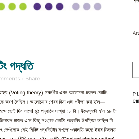
শিত
Ar
Type y
িং পদ্ধতি
omments
Share
ং তত্ত্ব (Voting theory) সমন্ধীয় এখন আলোচনা-চক্ৰত ভোটিং
P
e
কে অংশ লৈছিল। আলোচনাৰ শেষৰ দিনা এটা পৰীক্ষা কৰা হ’ল—
ক্ষে ভোট দিব লাগে! মুঠ পদ্ধতিৰ সংখ্যা ১৮ টা। উদ্দেশ্যটো হ’ল ১৮ টা
তেওঁলোকৰ মাজত এনে কিছু সংখ্যক ভোটিং তত্ত্ববিদ উপস্থিত আছিল যি
াৎ তেওঁলোক সেই নিৰ্দিষ্ট পদ্ধতিটোৰ সপক্ষে ওকালতি কৰে! ইয়াৰ ভিতৰত