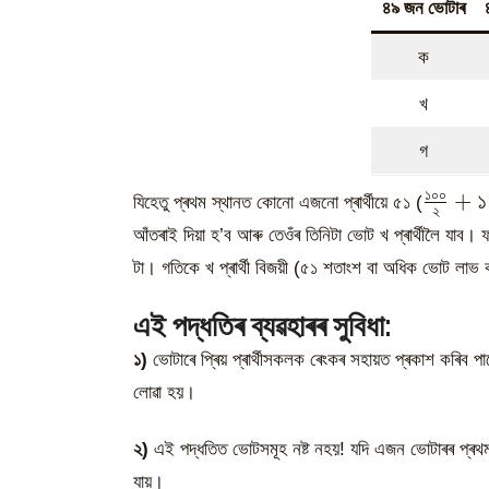
৪৯ জন ভোটাৰ
ক
খ
গ
১০০
\frac{
+
১
যিহেতু প্ৰথম স্থানত কোনো এজনো প্ৰাৰ্থীয়ে ৫১ (
২
{\tex
আঁতৰাই দিয়া হ’ব আৰু তেওঁৰ তিনিটা ভোট খ প্ৰাৰ্থীলৈ যাব।
টা। গতিকে খ প্ৰাৰ্থী বিজয়ী (৫১ শতাংশ বা অধিক ভোট লাভ
এই পদ্ধতিৰ ব্যৱহাৰৰ সুবিধা:
১)
ভোটাৰে প্ৰিয় প্ৰাৰ্থীসকলক ৰেংকৰ সহায়ত প্ৰকাশ কৰিব পাৰ
লোৱা হয়।
২)
এই পদ্ধতিত ভোটসমূহ নষ্ট নহয়! যদি এজন ভোটাৰৰ প্ৰথম প্ৰি
যায়।