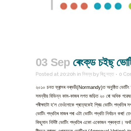
03 Sep
ৰেংক্‌ড চইছ্‌ ভোট
Posted at 20:20h
in
নিবন্ধ
by
ৰিতু দত্ত
0 C
২০১০ চনত ফ্ৰান্সৰ নৰ্‌মডী(Normandy)ত অনুষ্ঠিত ভোটি
সমন্ধীয় বিভিন্ন কাম-কাজৰ লগত জড়িত ২০ ৰো অধিক গৱেষ
পৰীক্ষাটো হ’ল তেওঁলোকে প্ৰত্যেকেই প্ৰিয় ভোটিং পদ্ধতিৰ সপ
ভোটিং পদ্ধতিৰ মাজৰ পৰা এটা ভোটিং পদ্ধতি নিৰ্বাচন কৰা! 
কিছুমান নিৰ্দিষ্ট ভোটিং পদ্ধতিৰ একো একোজন প্ৰবক্তা। অৰ্থ