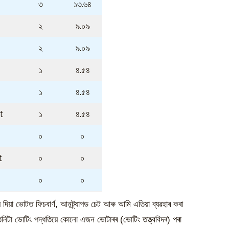
৩
১৩.৬৪
২
৯.০৯
২
৯.০৯
১
৪.৫৪
১
৪.৫৪
t
১
৪.৫৪
০
০
t
০
০
০
০
ে দিয়া ভোটত ফিচবাৰ্ণ, আনট্ৰ্যাপড চেট আৰু আমি এতিয়া ব্যৱহাৰ কৰা
িনিটা ভোটিং পদ্ধতিয়ে কোনো এজন ভোটাৰৰ (ভোটিং তত্ত্ববিদৰ) পৰা