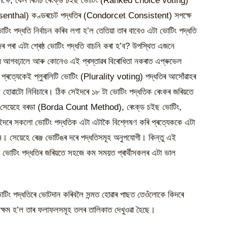
সপক্ষে, কেন ৰিটচি ৰেংক্‌ড চইছ ভোটিং (Ranked choice voting)
Felsenthal) কণ্ডৰচেট পদ্ধতিৰ (Condorcet Consistent) সপক্ষে
োটিং পদ্ধতি নিৰ্বাচন কৰিব লগা হ’ল তেতিয়া তাৰ বাবেও এটা ভোটিং পদ্ধতি
জৰ পৰা এটা শ্ৰেষ্ঠ ভোটিং পদ্ধতি বাচনি কৰা হ’ব? উপস্থিত এজনে
ৱ আগবঢ়ালে আৰু কোনেও এই প্ৰস্তাৱৰ বিৰোধিতা নকৰাত এপ্ৰুভেল
 প্ৰত্যেকেই প্লুৰালিটি ভোটিং (Plurality voting) পদ্ধতিৰ আসোঁৱাহৰ
বাচন হোৱাটো নিবিচাৰে। ঠিক সেইদৰে ১৮ টা ভোটিং পদ্ধতিক ৰেংকৰ জৰিয়তে
ন; সেয়েহে বৰডা (Borda Count Method), ৰেংক্‌ড চইছ ভোটিং,
ইদৰে সকলো ভোটিং পদ্ধতিক এটা এটাকৈ বিশ্লেষণ কৰি প্ৰত্যেককে এটা
 সেয়েহে ৰেঞ্জ ভোটিঙৰ দৰে পদ্ধতিসমূহ অনুপযোগী। কিন্তু এই
ল ভোটিং পদ্ধতিৰ জৰিয়তে সহজে কম সময়ত প্ৰাৰ্থীসকলৰ এটা ভাল
োটিং পদ্ধতিৰে ভোটদান কৰিবলৈ সন্মত হোৱাৰ পাছত তেওঁলোকে কিদৰে
্ষম হ’ল তাৰ ফলাফলসমূহ তলৰ তালিকাত দেখুওৱা হৈছে।