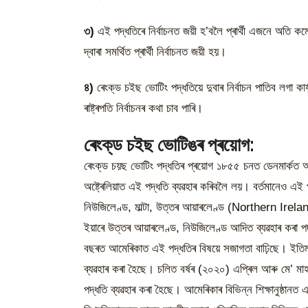
৩)
এই পদ্ধতিৰে নিৰ্বাচনত জয়ী হ’বলৈ প্ৰাৰ্থী এজনে অতি
দ্বাৰা সমৰ্থিত প্ৰাৰ্থী নিৰ্বাচনত জয়ী হয়।
৪)
ৰেংক্‌ড চইছ ভোটিং পদ্ধতিয়ে দুবাৰ নিৰ্বাচন পাতিব লগা কাৰ
ৰাষ্ট্ৰপতি নিৰ্বাচনৰ কথা চাব পাৰি।
ৰেংক্‌ড চইছ ভোটিঙৰ প্ৰয়োগ:
ৰেংক্‌ড চয়ছ ভোটিং পদ্ধতিৰ প্ৰয়োগ ১৮৫৫ চনত ডেনমাৰ্কত
অষ্ট্ৰেলিয়াত এই পদ্ধতি ব্যৱহাৰ কৰিবলৈ লয়। বৰ্তমানেও এই 
নিউজিলেণ্ড, মাল্টা, উত্তৰ আয়াৰলেণ্ড (Northern Irela
ইয়াৰে উত্তৰ আয়াৰলেণ্ড, নিউজিলেণ্ড আদিত ব্যৱহাৰ কৰ
বছৰত আমেৰিকাত এই পদ্ধতিৰ বিষয়ে সজাগতা বাঢ়িছে। ইতিমধ
ব্যৱহাৰ কৰা হৈছে। চলিত বৰ্ষৰ (২০২০) এপ্ৰিল আৰু মে’ মা
পদ্ধতি ব্যৱহাৰ কৰা হৈছে। আমেৰিকাৰ বিভিন্ন শিক্ষানুষ্ঠা