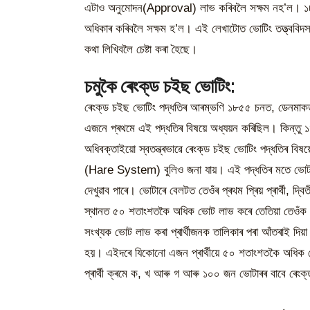
এটাও অনুমোদন(Approval) লাভ কৰিবলৈ সক্ষম নহ’ল। ১৮ ট
অধিকাৰ কৰিবলৈ সক্ষম হ’ল। এই লেখাটোত ভোটিং তত্ত্ববিদসকল
কথা লিখিবলৈ চেষ্টা কৰা হৈছে।
চমুকৈ ৰেংক্‌ড চইছ ভোটিং:
ৰেংক্‌ড চইছ ভোটিং পদ্ধতিৰ আৰম্ভণি ১৮৫৫ চনত, ডেনমাকত
এজনে প্ৰথমে এই পদ্ধতিৰ বিষয়ে অধ্যয়ন কৰিছিল। কিন্
অধিবক্তাইয়ো স্বতন্ত্ৰভাৱে ৰেংক্‌ড চইছ ভোটিং পদ্ধতিৰ বিষ
(Hare System) বুলিও জনা যায়। এই পদ্ধতিৰ মতে ভোটাৰে মা
দেখুৱাব পাৰে। ভোটাৰে বেলটত তেওঁৰ প্ৰথম প্ৰিয় প্ৰাৰ্থী, দ্ব
স্থানত ৫০ শতাংশতকৈ অধিক ভোট লাভ কৰে তেতিয়া তেওঁক বিজ
সংখ্যক ভোট লাভ কৰা প্ৰাৰ্থীজনক তালিকাৰ পৰা আঁতৰাই দিয়া হ
হয়। এইদৰে যিকোনো এজন প্ৰাৰ্থীয়ে ৫০ শতাংশতকৈ অধিক ভোট
প্ৰাৰ্থী ক্ৰমে ক, খ আৰু গ আৰু ১০০ জন ভোটাৰৰ বাবে ৰেংক্