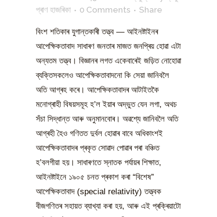
প্ৰাণ হাজৰিকা
0 Comments
Share
বিংশ শতিকাৰ যুগান্তকাৰী তত্ত্ব — আইনষ্টাইনৰ
আপেক্ষিকতাবাদ সাধাৰণ জনতাৰ মাজত জনপ্ৰিয় হোৱা এটা
অন্যতম তত্ত্ব। বিজ্ঞানৰ লগত একেবাৰেই জড়িত নোহোৱা
ব্যক্তিসকলেও আপেক্ষিকতাবাদনো কি সেয়া জানিবলৈ
অতি আগ্ৰহ কৰে। আপেক্ষিকতাবাদৰ আটাইতকৈ
মনোগ্ৰাহী বিষয়সমূহ হ’ল ইয়াৰ অদ্ভুত যেন লগা, অথচ
সঁচা সিদ্ধান্ত আৰু অনুমানবোৰ। অৱশ্যে জানিবলৈ অতি
আগ্ৰহী হৈও গণিতত দুৰ্বল হোৱাৰ বাবে অধিকাংশই
আপেক্ষিকতাবাদৰ প্ৰকৃত সোৱাদ পোৱাৰ পৰা বঞ্চিত
হ’বলগীয়া হয়। সাধাৰণতে স্নাতক পৰ্যায়ৰ শিক্ষাত,
আইনষ্টাইনে ১৯০৫ চনত প্ৰকাশ কৰা “বিশেষ”
আপেক্ষিকতাবাদ (special relativity) তত্ত্বক
বীজগণিতৰ সহায়ত ব্যাখ্যা কৰা হয়, আৰু এই প্ৰক্ৰিয়াটো