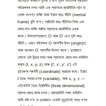
আলোচনা কৰিবলৈ সুবিধা হ’বলৈ সুষম গতিবেগৰ প্ৰতিজন
পৰ্যৱেক্ষকৰ লগত আমি এক স্থানাংক-জ্যামিতিৰ গঠন বা
ফ্ৰেম সংলগ্ন কৰিম আৰু ইয়াক জড়-গাঁঠনি (inertial
frame) বুলি ক’ম। প্ৰতিটো জড়-গাঁঠনিৰে নিজা এক
জোখ-মাখ কৰিব পৰাকৈ স্থানাংক-জ্যামিতিৰ একক
থাকে। উদাহৰণস্বৰূপে, O আৰু O′ এনে দুটা জড়-
গাঁঠনি। এজন পৰ্যবেক্ষক O প্ৰণালীৰ উৎস (origin)ত,
আৰু আনজন O′ প্ৰণালীৰ উৎসত থাকে। দুয়োজনে
কোনো এটা বিন্দুৰ সময় আৰু স্থানাংক জোখ-মাখ কৰিবলৈ
ক্ৰমে (t, x, y, z) আৰু (t′, x′, y′, z′) এই
দুইধৰণৰ প্ৰণালী (coordinate) ব্যৱহাৰ কৰে। ইয়াত
t হৈছে সময়ৰ চলক (variable), আৰু x, y, z —
এইকেইটা হৈছে ত্ৰিবিমীয় (three dimensional)
স্থানৰ জোখ-মাখৰ চলক। ব্যাখ্যাখিনি সৰল কৰিবলৈ
আমি ধৰি ল’ম যে দুয়োজনে একেটা মুহূৰ্ততেই সময় গণনা