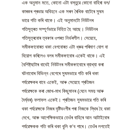
এক অনুমান মতে, কোনো এটা বস্তুৱে কোনো বাহিৰা বল/
কাৰকৰ প্ৰভাৱ অবিহনে এক সৰল ৰৈখিক বাটেৰে সুষম
ভাৱে গতি কৰি থাকে। এই অনুমানটো নিউটনৰ
গতিসূত্ৰত সম্পূৰ্ণভাৱে নিহিত হৈ আছে। নিউটনৰ
গতিসূত্ৰবোৰ ত্বৰণৰ ওপৰত নিৰ্ভৰশীল। সেয়েহে,
সমীকৰণবোৰত থকা বেগবোৰত এটা ধ্ৰুৱ পৰিমাণ যোগ বা
বিয়োগ কৰিলেও বলৰ সমীকৰণবোৰ একেই থাকে। এই
বৈশিষ্ট্যটোৰ বাবেই নিউটনৰ সমীকৰণবোৰে ব্যাখ্যা কৰা
ঘটনাবোৰ বিভিন্ন বেগেৰে সুষমভাৱে গতি কৰি থকা
পৰ্যৱেক্ষকৰ বাবে একেই, আৰু সেয়েহে প্ৰতিজন
পৰ্যৱেক্ষকে কৰা জোখ-মাখ কিছুমানৰ (যেনে সময় আৰু
দৈৰ্ঘ্যৰ) ফলাফল একেই। প্ৰতিজন সুষমভাৱে গতি কৰি
থকা পৰ্যৱেক্ষকে নিজৰ দৃষ্টিভংগীৰ পৰা নিজকে স্থিৰ হৈ থকা
দেখে, আৰু আপেক্ষিকভাৱে তেওঁৰ বাহিৰে আন আটাইবোৰ
পৰ্যৱেক্ষকক গতি কৰি থকা বুলি ক’ব পাৰে। তেওঁৰ লগতেই