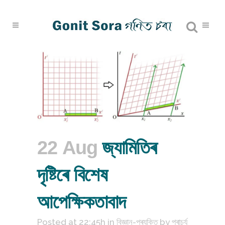
22 Aug
জ্যামিতিৰ
দৃষ্টিৰে বিশেষ
আপেক্ষিকতাবাদ
Posted at 22:45h
in
বিজ্ঞান-প্ৰযুক্তি
by
প্ৰাচুৰ্য