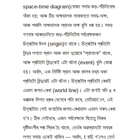
space-time diagram)বোৰত সদায় জড়-গাঁঠনিবোৰ
অঁকা হয়; আৰু ঠিয় অক্ষডালক সাধাৰণতে সময়-অক্ষ,
আৰু পথালি অক্ষডালক স্থানৰ অক্ষ বুলি ধৰা হয়। সময়
গণনাৰ আৰম্ভনিতে জড়-গাঁঠনিটোৰ পৰ্যৱেক্ষকজন
চিত্ৰটোৰ উৎস (origin)ত থাকে। চিত্ৰটোৰ প্ৰতিটো
বিন্দুৰ লগতে স্থান আৰু কাল দুয়োৰে “স্থানাংক” থাকে,
আৰু প্ৰতিটো বিন্দুকেই এটা ঘটনা (event) বুলি কোৱা
হয়। অৰ্থাৎ, এক নিৰ্দিষ্ট স্থান আৰু কালৰ তথ্য থকা
প্ৰতিটো বিন্দুৱেই এটা ঘটনা। চিত্ৰটোৰ প্ৰতিটো ৰেখাই
এডাল জগত-ৰেখা (world line)। এটা কণাই যদি x ৰ
ধনাত্মক দিশত ধ্ৰুৱ বেগেৰে গতি কৰে, তেতিয়াহ’লে, এই
চিত্ৰটোত সেই কণাটোৰ জগত-ৰেখাডাল এডাল সৰল-ৰেখা
হ’ব। ঠিক সেইদৰে, এজন পৰ্যবেক্ষকে যিহেতু নিজৰ
দৃষ্টিভংগীৰ পৰা স্থিৰ হৈ থাকে, তেওঁৰ অৱস্থানটো সময়ৰ
লগত সদায় একেই থাকিব — অৰ্থাৎ, t বাঢ়ি গ’লেও তেওঁ