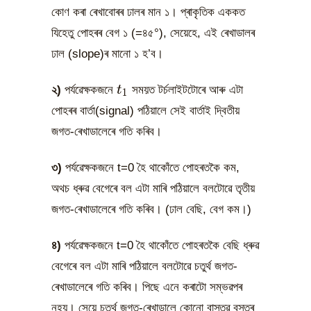
কোণ কৰা ৰেখাবোৰৰ ঢালৰ মান ১। প্ৰাকৃতিক এককত
যিহেতু পোহৰৰ বেগ ১ (=৪৫°), সেয়েহে, এই ৰেখাডালৰ
ঢাল (slope)ৰ মানো ১ হ’ব।
t_1
২)
পৰ্যৱেক্ষকজনে
t
সময়ত টৰ্চলাইটটোৰে আৰু এটা
1
পোহৰৰ বাৰ্তা(signal) পঠিয়ালে সেই বাৰ্তাই দ্বিতীয়
জগত-ৰেখাডালেৰে গতি কৰিব।
৩)
পৰ্যৱেক্ষকজনে t=0 হৈ থাকোঁতে পোহৰতকৈ কম,
অথচ ধ্ৰুৱ বেগেৰে বল এটা মাৰি পঠিয়ালে বলটোৱে তৃতীয়
জগত-ৰেখাডালেৰে গতি কৰিব। (ঢাল বেছি, বেগ কম।)
৪)
পৰ্যৱেক্ষকজনে t=0 হৈ থাকোঁতে পোহৰতকৈ বেছি ধ্ৰুৱ
বেগেৰে বল এটা মাৰি পঠিয়ালে বলটোৱে চতুৰ্থ জগত-
ৰেখাডালেৰে গতি কৰিব। পিছে এনে কৰাটো সম্ভৱপৰ
নহয়। সেয়ে চতুৰ্থ জগত-ৰেখাডালে কোনো বাস্তৱ বস্তুৰ