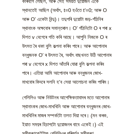
কৰিবলৈ লৈছিল, আৰু সেই সময়ত দুয়োজন একে
স্থানতেই আছিল (অৰ্থাৎ, t=0 হওঁতে t′=0; আৰু O
আৰু O′ একেটা বিন্দু)। তদুপৰি দুয়োটা জড়-গাঁঠনিৰ
স্থানাংক অক্ষবোৰ সমান্তৰাল। O′ গাঁঠনিটো O ৰ পৰা x
দিশত v বেগেৰে গতি কৰি আছে। আপুনি নিজকে O ৰ
উৎসত ৰৈ থকা বুলি কল্পনা কৰিব পাৰে। আৰু আপোনাৰ
বন্ধুজনক O′ ৰ উৎসত ৰৈ, অৰ্থাৎ বাছখনত উঠি আপোনাৰ
পৰা v বেগেৰে x দিশত আঁতৰি যোৱা বুলি কল্পনা কৰিব
পাৰে। এতিয়া আমি আপোনাৰ আৰু বন্ধুজনৰ জোখ-
মাখবোৰ কিদৰে সলনি হ’ব সেয়া আলোচনা কৰিব পাৰিম।
গেলিলিও আৰু নিউটনৰ আপেক্ষিকতাবাদৰ মতে আপোনাৰ
স্থানাংকৰ জোখ-মাখখিনি আৰু আপোনাৰ বন্ধুজনৰ জোখ-
মাখখিনিৰ মাজৰ সম্পৰ্কটো তলত দিয়া দৰে। (মন কৰক,
ইয়াত সময়ৰ হিচাপটো দুয়োজনৰ বাবে একেই।) এই
সমীকৰণকেইটাক গেলিলিওৰ পৰিৱৰ্তন সমীকৰণ