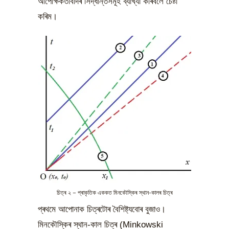
আপেক্ষিকতাবাদৰ সিদ্ধান্তসমূহ ব্যাখ্যা কৰিবলৈ চেষ্টা
কৰিম।
চিত্ৰ ২ – প্ৰাকৃতিক এককত মিনকৌস্কিৰ স্থান-কালৰ চিত্ৰ
প্ৰথমে আপোনাক চিত্ৰটোৰ বৈশিষ্ট্যবোৰ বুজাও।
মিনকৌস্কিৰ স্থান-কাল চিত্ৰ (Minkowski