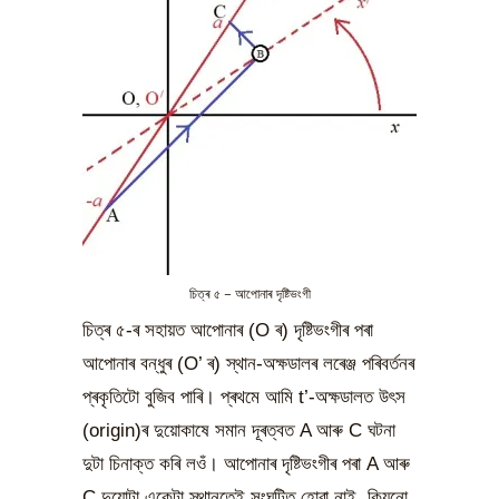
চিত্ৰ ৫ – আপোনাৰ দৃষ্টিভংগী
চিত্ৰ ৫-ৰ সহায়ত আপোনাৰ (O ৰ) দৃষ্টিভংগীৰ পৰা
আপোনাৰ বন্ধুৰ (O’ ৰ) স্থান-অক্ষডালৰ লৰেঞ্জ পৰিবৰ্তনৰ
প্ৰকৃতিটো বুজিব পাৰি। প্ৰথমে আমি t’-অক্ষডালত উৎস
(origin)ৰ দুয়োকাষে সমান দূৰত্বত A আৰু C ঘটনা
দুটা চিনাক্ত কৰি লওঁ। আপোনাৰ দৃষ্টিভংগীৰ পৰা A আৰু
C দুয়োটা একেটা স্থানতেই সংঘটিত হোৱা নাই, কিয়নো