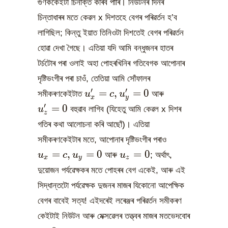
গুণককেইটা চিনাক্ত কৰিব পাৰি। নিউটনৰ দিনৰ
চিন্তাধাৰৰ মতে কেৱল x দিশতহে বেগৰ পৰিৱৰ্তন হ’ব
লাগিছিল; কিন্তু ইয়াত তিনিওটা দিশতেই বেগৰ পৰিৱৰ্তন
হোৱা দেখা গৈছে। এতিয়া যদি আমি বন্ধুজনৰ হাতৰ
টৰ্চটোৰ পৰা ওলাই অহা পোহৰখিনিৰ গতিবেগক আপোনাৰ
দৃষ্টিভংগীৰ পৰা চাওঁ, তেতিয়া আমি সোঁফালৰ
u_x^{\prime}=c,u_y^{\prim
u_z^{\prime
′
′
=
,
=
0
সমীকৰণকেইটাত
u
c
u
আৰু
x
y
′
=
0
u
বহুৱাব লাগিব (যিহেতু আমি কেৱল x দিশৰ
z
গতিৰ কথা আলোচনা কৰি আছোঁ)। এতিয়া
u_x=c,u_y=
সমীকৰণকেইটাৰ মতে, আপোনাৰ দৃষ্টিভংগীৰ পৰাও
u_z=0
=
,
=
0
=
0
u
c
u
আৰু
u
; অৰ্থাৎ,
x
y
z
দুয়োজন পৰ্যৱেক্ষকৰ মতে পোহৰৰ বেগ একেই, আৰু এই
সিদ্ধান্তটো পৰ্যৱেক্ষক দুজনৰ মাজৰ যিকোনো আপেক্ষিক
বেগৰ বাবেই সত্য! এইদৰেই লৰেঞ্জৰ পৰিৱৰ্তন সমীকৰণ
কেইটাই নিউটন আৰু মেক্সৱেলৰ তত্ত্বৰ মাজৰ মতভেদবোৰ