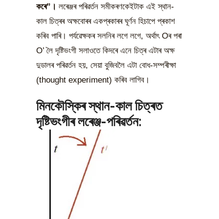
কৰে”।
লৰেঞ্জৰ পৰিৱৰ্তন সমীকৰণকেইটাক এই স্থান-
কাল চিত্ৰৰ অক্ষবোৰৰ একপ্ৰকাৰৰ ঘূৰ্ণন হিচাপে প্ৰকাশ
কৰিব পাৰি। পৰ্যৱেক্ষকৰ সলনিৰ লগে লগে, অৰ্থাৎ Oৰ পৰা
O’ লৈ দৃষ্টিভংগী সলাওতে কিদৰে এনে চিত্ৰ এটাৰ অক্ষ
দুডালৰ পৰিৱৰ্তন হয়, সেয়া বুজিবলৈ এটা বোধ-সম্পৰীক্ষা
(thought experiment) কৰিব লাগিব।
মিনকৌস্কিৰ স্থান-কাল চিত্ৰত
দৃষ্টিভংগীৰ লৰেঞ্জ-পৰিৱৰ্তন: