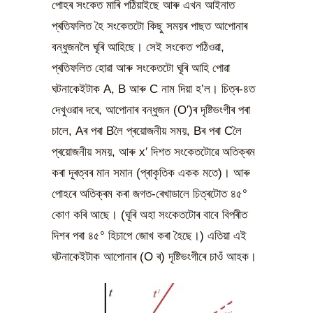
পোহৰ সংকেত মাৰি পঠিয়াইছে আৰু এখন আইনাত
প্ৰতিফলিত হৈ সংকেতটো কিছু সময়ৰ পাছত আপোনাৰ
বন্ধুজনলৈ ঘূৰি আহিছে। সেই সংকেত পঠিওৱা,
প্ৰতিফলিত হোৱা আৰু সংকেতটো ঘূৰি আহি পোৱা
ঘটনাকেইটাক A, B আৰু C নাম দিয়া হ’ল। চিত্ৰ-৪ত
দেখুওৱাৰ দৰে, আপোনাৰ বন্ধুজন (O′)ৰ দৃষ্টিভংগীৰ পৰা
চালে, Aৰ পৰা Bলৈ প্ৰয়োজনীয় সময়, Bৰ পৰা Cলৈ
প্ৰয়োজনীয় সময়, আৰু x′ দিশত সংকেতটোৱে অতিক্ৰম
কৰা দূৰত্বৰ মান সমান (প্ৰাকৃতিক একক মতে)। আৰু
পোহৰে অতিক্ৰম কৰা জগত-ৰেখাডালে চিত্ৰটোত ৪৫°
কোণ কৰি আছে। (ঘূৰি অহা সংকেতটোৰ বাবে বিপৰীত
দিশৰ পৰা ৪৫° হিচাপে জোখ কৰা হৈছে।) এতিয়া এই
ঘটনাকেইটাক আপোনাৰ (O ৰ) দৃষ্টিভংগীৰে চাওঁ আহক।