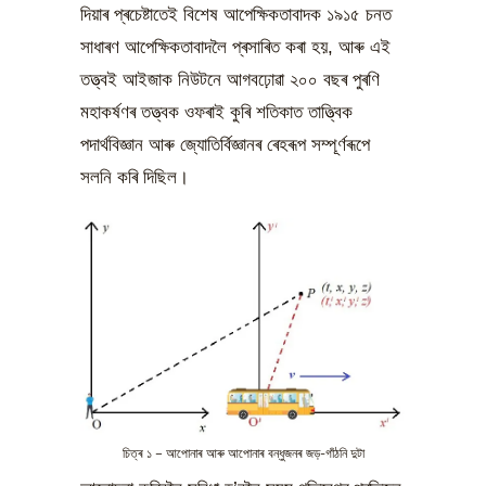
দিয়াৰ প্ৰচেষ্টাতেই বিশেষ আপেক্ষিকতাবাদক ১৯১৫ চনত
সাধাৰণ আপেক্ষিকতাবাদলৈ প্ৰসাৰিত কৰা হয়, আৰু এই
তত্ত্বই আইজাক নিউটনে আগবঢ়োৱা ২০০ বছৰ পুৰণি
মহাকৰ্ষণৰ তত্ত্বক ওফৰাই কুৰি শতিকাত তাত্ত্বিক
পদাৰ্থবিজ্ঞান আৰু জ্যোতিৰ্বিজ্ঞানৰ ৰেহৰূপ সম্পূৰ্ণৰূপে
সলনি কৰি দিছিল।
চিত্ৰ ১ – আপোনাৰ আৰু আপোনাৰ বন্ধুজনৰ জড়-গাঁঠনি দুটা