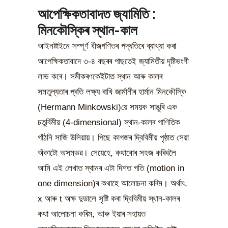
আপেক্ষিকতাবাদত জ্যামিতি :
মিনকৌস্কিৰ স্থান-কাল
আইনষ্টাইনে সম্পূৰ্ণ বীজগণিতৰ পদ্ধতিৰে ব্যাখ্যা কৰা
আপেক্ষিকতাবাদে ৩-৪ বছৰৰ পাছতেই জ্যামিতীয় দৃষ্টিভংগী
লাভ কৰে। সমীকৰণকেইটাত স্থান আৰু কালৰ
সমতুল্যতাৰ প্ৰতি লক্ষ্য ৰাখি জাৰ্মানীৰ হাৰ্মান মিনকৌস্কি
(Hermann Minkowski)য়ে সময়ক সাঙুৰি এক
চতুৰ্বিমীয় (4-dimensional) স্থান-কালৰ গাণিতিক
গাঁঠনি সাজি উলিয়ায়। পিছে কাগজৰ দ্বিবিমীয় পৃষ্ঠাত সেয়া
অঁকাটো অসম্ভৱ। সেয়েহে, কথাবোৰ সহজ কৰিবলৈ
আমি এই লেখাত স্থানৰ এটা দিশত গতি (motion in
one dimension)ৰ কথাহে আলোচনা কৰিম। অৰ্থাৎ,
x আৰু t অক্ষ দুডালে সৃষ্টি কৰা দ্বিবিমীয় স্থান-কালৰ
কথা আলোচনা কৰিম, আৰু ইয়াৰ সহায়ত