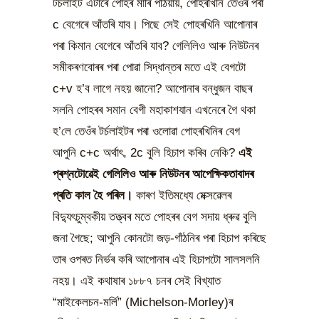
টৰ্চলাইট এটাৰে পোহৰ মাৰি পঠিয়ায়, পোহৰখিনি তেওঁৰ পৰা
c বেগেৰে আঁতৰি যাব। পিছে সেই পোহৰখিনি আপোনাৰ
পৰা কিমান বেগেৰে আঁতৰি যাব? গেলিলিও আৰু নিউটনৰ
সমীকৰণবোৰৰ পৰা পোৱা সিদ্ধান্তৰ মতে এই বেগটো
c+v হ’ব লাগে নহয় জানো? আপোনাৰ বন্ধুজন বাছৰ
সলনি পোহৰৰ সমান বেগী মহাকাশযান এখনেৰে গৈ থকা
হ’লে তেওঁৰ টৰ্চলাইটৰ পৰা ওলোৱা পোহৰখিনিৰ বেগ
আপুনি c+c অৰ্থাৎ, 2c বুলি হিচাপ কৰিব নেকি?
এই
প্ৰশ্নটোৱেই গেলিলিও আৰু নিউটনৰ আপেক্ষিকতাবাদৰ
প্ৰতি কাল হৈ পৰিল।
কাৰণ ইতিমধ্যে মেক্সৱেলৰ
বিদ্যুৎচুম্বকীয় তত্ত্বৰ মতে পোহৰৰ বেগ সদায় ধ্ৰুৱ বুলি
জনা গৈছে; আপুনি কোনটো জড়-গাঁঠনিৰ পৰা হিচাপ কৰিছে
তাৰ ওপৰত নিৰ্ভৰ কৰি আপোনাৰ এই হিচাপটো সালসলনি
নহয়। এই কথাষাৰ ১৮৮৭ চনৰ সেই বিখ্যাত
“মাইকেলচন-মৰ্লি” (Michelson-Morley)ৰ