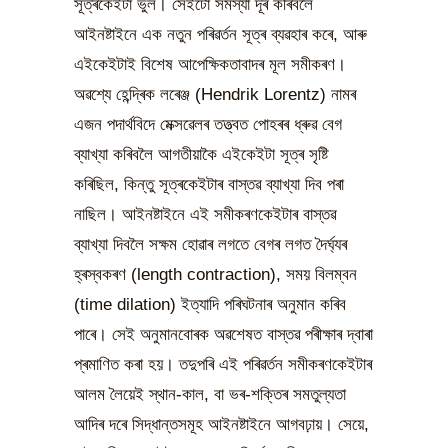
সূত্ৰকেইটা ভুল। সেইটো সমস্যা দূৰ কৰিবলৈ
আইনষ্টাইনে এক নতুন পৰিৱৰ্তন সূত্ৰ ব্যৱহাৰ কৰে, আৰু
এইকেইটাই বিশেষ আপেক্ষিকতাবাদৰ মূল সমীকৰণ।
অৱশ্যে হেন্দ্ৰিক লৰেঞ্জ (Hendrik Lorentz) নামৰ
এজন পদাৰ্থবিদে মেক্সৱেলৰ তত্ত্বত পোহৰৰ ধ্ৰুৱ বেগ
ব্যাখ্যা কৰিবলৈ আগতীয়াকৈ এইকেইটা সূত্ৰ সৃষ্টি
কৰিছিল, কিন্তু সূত্ৰকেইটাৰ বাস্তৱ ব্যাখ্যা দিব পৰা
নাছিল। আইনষ্টাইনে এই সমীকৰণকেইটাৰ বাস্তৱ
ব্যাখ্যা দিবলৈ সক্ষম হোৱাৰ লগতে বেগৰ লগত দৈৰ্ঘ্যৰ
হ্ৰস্বকৰণ (length contraction), সময় বিলম্বন
(time dilation) ইত্যাদি পৰিঘটনাৰ অনুমান কৰিব
পাৰে। সেই অনুমানবোৰক অৱশেষত বাস্তৱ পৰীক্ষাৰ দ্বাৰা
প্ৰমাণিত কৰা হয়। তদুপৰি এই পৰিৱৰ্তন সমীকৰণকেইটাৰ
আলম লৈয়েই স্থান-কাল, বা ভৰ-শক্তিৰ সমতুল্যতা
আদিৰ দৰে সিদ্ধান্তসমূহ আইনষ্টাইনে আগবঢ়ায়। সেয়ে,