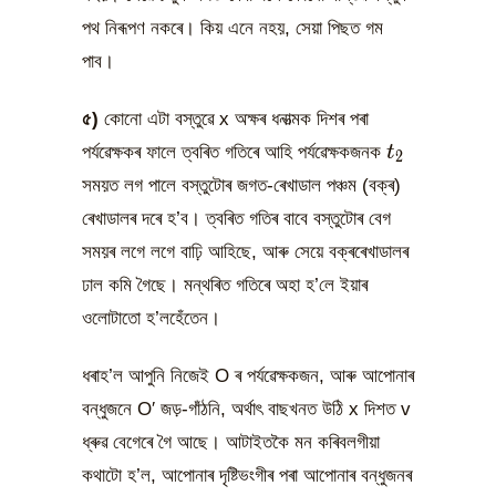
পথ নিৰূপণ নকৰে। কিয় এনে নহয়, সেয়া পিছত গম
পাব।
৫)
কোনো এটা বস্তুৱে x অক্ষৰ ধনাত্মক দিশৰ পৰা
t_2
পৰ্যৱেক্ষকৰ ফালে ত্বৰিত গতিৰে আহি পৰ্যৱেক্ষকজনক
t
2
সময়ত লগ পালে বস্তুটোৰ জগত-ৰেখাডাল পঞ্চম (বক্ৰ)
ৰেখাডালৰ দৰে হ’ব। ত্বৰিত গতিৰ বাবে বস্তুটোৰ বেগ
সময়ৰ লগে লগে বাঢ়ি আহিছে, আৰু সেয়ে বক্ৰৰেখাডালৰ
ঢাল কমি গৈছে। মন্থৰিত গতিৰে অহা হ’লে ইয়াৰ
ওলোটাতো হ’লহেঁতেন।
ধৰাহ’ল আপুনি নিজেই O ৰ পৰ্যৱেক্ষকজন, আৰু আপোনাৰ
বন্ধুজনে O′ জড়-গাঁঠনি, অৰ্থাৎ বাছখনত উঠি x দিশত v
ধ্ৰুৱ বেগেৰে গৈ আছে। আটাইতকৈ মন কৰিবলগীয়া
কথাটো হ’ল, আপোনাৰ দৃষ্টিভংগীৰ পৰা আপোনাৰ বন্ধুজনৰ