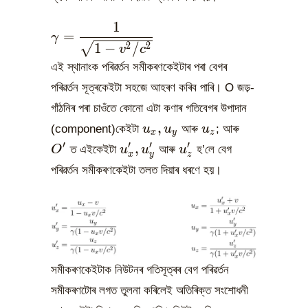
1
\gamma=\dfrac{1}
=
γ
{\sqrt{1-v^2/c^2}}
1
−
/
2
2
v
c
এই স্থানাংক পৰিৱৰ্তন সমীকৰণকেইটাৰ পৰা বেগৰ
পৰিৱৰ্তন সূত্ৰকেইটা সহজে আহৰণ কৰিব পাৰি। O জড়-
গাঁঠনিৰ পৰা চাওঁতে কোনো এটা কণাৰ গতিবেগৰ উপাদান
u_x,u_y
u_z
O^{\prim
,
(component)কেইটা
u
u
আৰু
u
; আৰু
x
y
z
u_x^{\prime},u_y^{\prime}
u_z^{\prime}
′
′
′
′
,
O
ত এইকেইটা
u
u
আৰু
u
হ’লে বেগ
x
y
z
পৰিৱৰ্তন সমীকৰণকেইটা তলত দিয়াৰ ধৰণে হয়।
সমীকৰণকেইটাক নিউটনৰ গতিসূত্ৰৰ বেগ পৰিৱৰ্তন
সমীকৰণটোৰ লগত তুলনা কৰিলেই অতিৰিক্ত সংশোধনী