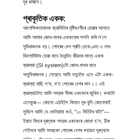
দূৰ কৰিলে।
প্ৰাকৃতিক একক:
আপেক্ষিকতাবাদক জ্যামিতিৰ দৃষ্টিভংগীৰে চোৱাৰ আগতে
আমি আমাৰ জোখ-মাখৰ এককবোৰ সলনি কৰি ল’লে
সুবিধাজনক হয়। পোহৰৰ বেগ প্ৰতি চেকেণ্ডত ৩ লাখ
কিলোমিটাৰ হোৱা বাবে দৈনন্দিন জীৱনৰ মান্য একক
ব্যৱস্থা (SI system)টো জোখ-মাখৰ বাবে
অসুবিধাজনক। সেয়েহে আমি নতুনকৈ এনে এটা একক-
ব্যৱস্থা বাছি ল’ম, য’ত পোহৰৰ বেগৰ মান ১। এই
ব্যৱস্থাটোত আমি সময়ক দীঘৰ এককেৰে জুখিম। কথাটো
এনেকুৱা— কোনো এঠাইলৈ কিমান দূৰ বুলি কোনোবাই
সুধিলে আমি যে কেতিয়াবা কওঁ, “১০ মিনিটৰ বাট!”—
ইয়াত যিদৰে দূৰত্বক সময়ৰ এককেৰে জোখা হ’ল, ঠিক
সেইদৰে আমি সময়কো পোহৰৰ বেগৰ সহায়ত দূৰত্বৰে