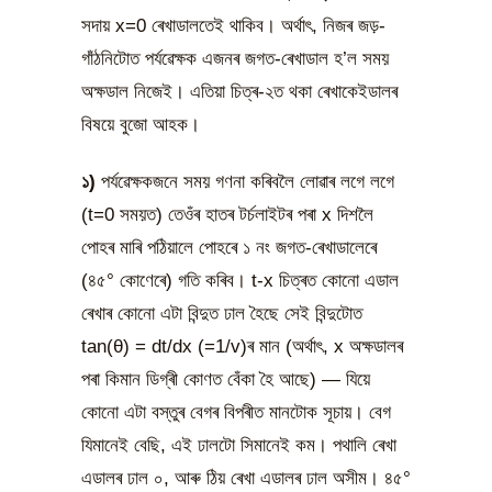
সদায় x=0 ৰেখাডালতেই থাকিব। অৰ্থাৎ, নিজৰ জড়-
গাঁঠনিটোত পৰ্যৱেক্ষক এজনৰ জগত-ৰেখাডাল হ’ল সময়
অক্ষডাল নিজেই। এতিয়া চিত্ৰ-২ত থকা ৰেখাকেইডালৰ
বিষয়ে বুজো আহক।
১)
পৰ্যৱেক্ষকজনে সময় গণনা কৰিবলৈ লোৱাৰ লগে লগে
(t=0 সময়ত) তেওঁৰ হাতৰ টৰ্চলাইটৰ পৰা x দিশলৈ
পোহৰ মাৰি পঠিয়ালে পোহৰে ১ নং জগত-ৰেখাডালেৰে
(৪৫° কোণেৰে) গতি কৰিব। t-x চিত্ৰত কোনো এডাল
ৰেখাৰ কোনো এটা বিন্দুত ঢাল হৈছে সেই বিন্দুটোত
tan(θ) = dt/dx (=1/v)ৰ মান (অৰ্থাৎ, x অক্ষডালৰ
পৰা কিমান ডিগ্ৰী কোণত বেঁকা হৈ আছে) — যিয়ে
কোনো এটা বস্তুৰ বেগৰ বিপৰীত মানটোক সূচায়। বেগ
যিমানেই বেছি, এই ঢালটো সিমানেই কম। পথালি ৰেখা
এডালৰ ঢাল ০, আৰু ঠিয় ৰেখা এডালৰ ঢাল অসীম। ৪৫°