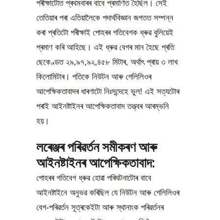
পৰীক্ষাটোত প্ৰথমবাৰৰ বাবে প্ৰমাণিত হৈছিল। সেই
তেতিয়াৰ পৰা এতিয়ালৈকে পদাৰ্থবিজ্ঞান জগতত সম্পন্ন
কৰা প্ৰতিটো পৰীক্ষাই পোহৰৰ গতিবেগক ধ্ৰুৱ বুলিয়েই
প্ৰমাণ কৰি আহিছে। এই ধ্ৰুৱ বেগৰ মান হৈছে প্ৰতি
ছেকেণ্ডত ২৯,৯৭,৯২,৪৫৮ মিটাৰ, অৰ্থাৎ প্ৰায় ৩ লাখ
কিলোমিটাৰ। গতিকে নিউটন আৰু গেলিলিওৰ
আপেক্ষিকতাবাদৰ ধাৰণাটো নিঃসন্দেহে ভুল! এই সত্যটোৰ
পৰাই আইনষ্টাইনৰ আপেক্ষিকতাবাদ তত্ত্বৰ আৰম্ভনি
হয়।
লৰেঞ্জৰ পৰিৱৰ্তন সমীকৰণ আৰু
আইনষ্টাইনৰ আপেক্ষিকতাবাদ:
পোহৰৰ গতিবেগ ধ্ৰুৱ হোৱা পৰিঘটনাটোৰ বাবে
আইনষ্টাইনে অনুভৱ কৰিছিল যে নিউটন আৰু গেলিলিওৰ
বেগ-পৰিৱৰ্তন সূত্ৰকেইটা আৰু স্থানাংক পৰিৱৰ্তনৰ