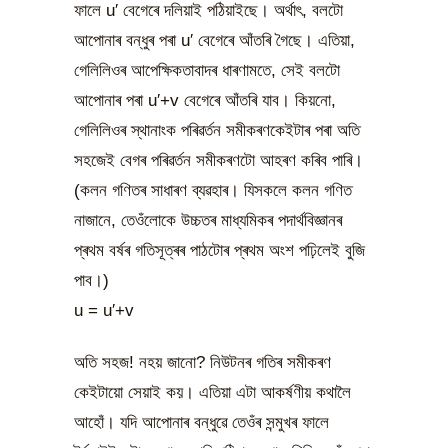
ফালে u′ বেগেৰে দলিয়াই পঠিয়াইছে। অৰ্থাৎ, বলটো
আপোনাৰ বন্ধুৰ পৰা u′ বেগেৰে আঁতৰি গৈছে। এতিয়া,
গেলিলিওৰ আপেক্ষিকতাবাদৰ ধাৰণামতে, সেই বলটো
আপোনাৰ পৰা u′+v বেগেৰে আঁতৰি যাব। কিয়নো,
গেলিলিওৰ স্থানাংক পৰিৱৰ্তন সমীকৰণকেইটাৰ পৰা অতি
সহজেই বেগৰ পৰিৱৰ্তন সমীকৰণটো আহৰণ কৰিব পাৰি।
(কলন গণিতৰ সাধাৰণ ব্যৱহাৰ। যিসকলে কলন গণিত
নাজানে, তেওঁলোকে উচ্চতৰ মাধ্যমিকৰ পদাৰ্থবিজ্ঞানৰ
প্ৰথম বৰ্ষৰ গতিসূত্ৰৰ পাঠটোৰ প্ৰথম অংশ পঢ়িলেই বুজি
পাব।)
u = u′+v
অতি সহজ! নহয় জানো? নিউটনৰ গতিৰ সমীকৰণ
কেইটায়ো সেয়াই কয়। এতিয়া এটা আকৰ্ষণীয় কথালৈ
আহোঁ। যদি আপোনাৰ বন্ধুৱে তেওঁৰ সন্মুখৰ ফালে