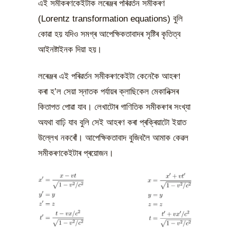
এই সমীকৰণকেইটাক লৰেঞ্জৰ পৰিৱৰ্তন সমীকৰণ
(Lorentz transformation equations) বুলি
কোৱা হয় যদিও সমগ্ৰ আপেক্ষিকতাবাদৰ সৃষ্টিৰ কৃতিত্ব
আইনষ্টাইনক দিয়া হয়।
লৰেঞ্জৰ এই পৰিৱৰ্তন সমীকৰণকেইটা কেনেকৈ আহৰণ
কৰা হ’ল সেয়া স্নাতক পৰ্যায়ৰ ক্লাছিকেল মেকানিক্সৰ
কিতাপত পোৱা যাব। লেখাটোৰ গাণিতিক সমীকৰণৰ সংখ্যা
অযথা বাঢ়ি যাব বুলি সেই আহৰণ কৰা প্ৰক্ৰিয়াটো ইয়াত
উল্লেখ নকৰোঁ। আপেক্ষিকতাবাদ বুজিবলৈ আমাক কেৱল
সমীকৰণকেইটাৰ প্ৰয়োজন।