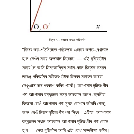
চিত্ৰ ৩ – সময়ৰ লৰেঞ্জ পৰিবৰ্তন
“নিজৰ জড়-গাঁঠনিটোত পৰ্যৱেক্ষক এজনৰ জগত-ৰেখাডাল
হ’ল তেওঁৰ সময় অক্ষডাল নিজেই” — এই যুক্তিটোৰ
সহায় লৈ আমি মিনকৌস্কিৰ স্থান-কাল চিত্ৰত সময়ৰ
লৰেঞ্জ পৰিবৰ্তনৰ সমীকৰণটোক চিত্ৰৰ সহায়ত কাষত
দেখুওৱাৰ দৰে প্ৰকাশ কৰিব পাৰোঁ। আপোনাৰ দৃষ্টিভংগীৰ
পৰা আপোনাৰ বন্ধুজনৰ সময় অক্ষডাল অলপ হেলনীয়া,
কিয়নো তেওঁ আপোনাৰ পৰা সুষম বেগেৰে আঁতৰি গৈছে,
আৰু তেওঁ নিজৰ দৃষ্টিভংগীৰ পৰা স্থিৰ। এতিয়া, আপোনাৰ
বন্ধুজনৰ স্থান-অক্ষডাল আপোনাৰ দৃষ্টিভংগীৰ পৰা কেনে
হ’ব — সেয়া বুজিবলৈ আমি এটা বোধ-সম্পৰীক্ষা কৰিম।