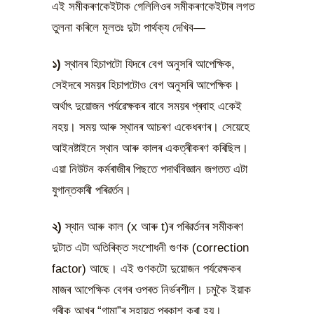
এই সমীকৰণকেইটাক গেলিলিওৰ সমীকৰণকেইটাৰ লগত
তুলনা কৰিলে মূলতঃ দুটা পাৰ্থক্য দেখিব—
১)
স্থানৰ হিচাপটো যিদৰে বেগ অনুসৰি আপেক্ষিক,
সেইদৰে সময়ৰ হিচাপটোও বেগ অনুসৰি আপেক্ষিক।
অৰ্থাৎ দুয়োজন পৰ্যৱেক্ষকৰ বাবে সময়ৰ প্ৰবাহ একেই
নহয়। সময় আৰু স্থানৰ আচৰণ একেধৰণৰ। সেয়েহে
আইনষ্টাইনে স্থান আৰু কালৰ একত্ৰীকৰণ কৰিছিল।
এয়া নিউটন কৰ্মৰাজীৰ পিছতে পদাৰ্থবিজ্ঞান জগতত এটা
যুগান্তকাৰী পৰিৱৰ্তন।
২)
স্থান আৰু কাল (x আৰু t)ৰ পৰিৱৰ্তনৰ সমীকৰণ
দুটাত এটা অতিৰিক্ত সংশোধনী গুণক (correction
factor) আছে। এই গুণকটো দুয়োজন পৰ্যৱেক্ষকৰ
মাজৰ আপেক্ষিক বেগৰ ওপৰত নিৰ্ভৰশীল। চমুকৈ ইয়াক
গ্ৰীক আখৰ “গামা”ৰ সহায়ত প্ৰকাশ কৰা হয়।