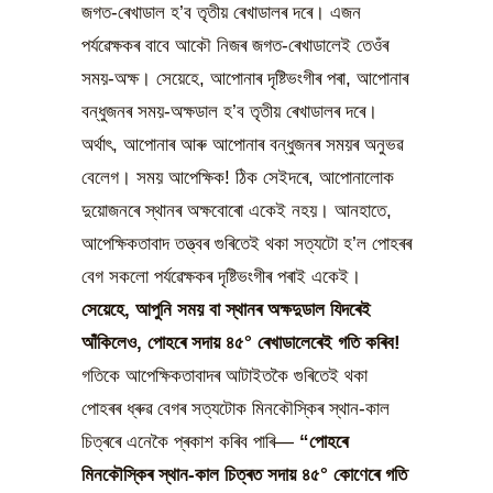
জগত-ৰেখাডাল হ’ব তৃতীয় ৰেখাডালৰ দৰে। এজন
পৰ্যৱেক্ষকৰ বাবে আকৌ নিজৰ জগত-ৰেখাডালেই তেওঁৰ
সময়-অক্ষ। সেয়েহে, আপোনাৰ দৃষ্টিভংগীৰ পৰা, আপোনাৰ
বন্ধুজনৰ সময়-অক্ষডাল হ’ব তৃতীয় ৰেখাডালৰ দৰে।
অৰ্থাৎ, আপোনাৰ আৰু আপোনাৰ বন্ধুজনৰ সময়ৰ অনুভৱ
বেলেগ। সময় আপেক্ষিক! ঠিক সেইদৰে, আপোনালোক
দুয়োজনৰে স্থানৰ অক্ষবোৰো একেই নহয়। আনহাতে,
আপেক্ষিকতাবাদ তত্ত্বৰ গুৰিতেই থকা সত্যটো হ’ল পোহৰৰ
বেগ সকলো পৰ্যৱেক্ষকৰ দৃষ্টিভংগীৰ পৰাই একেই।
সেয়েহে, আপুনি সময় বা স্থানৰ অক্ষদুডাল যিদৰেই
আঁকিলেও, পোহৰে সদায় ৪৫° ৰেখাডালেৰেই গতি কৰিব!
গতিকে আপেক্ষিকতাবাদৰ আটাইতকৈ গুৰিতেই থকা
পোহৰৰ ধ্ৰুৱ বেগৰ সত্যটোক মিনকৌস্কিৰ স্থান-কাল
চিত্ৰৰে এনেকৈ প্ৰকাশ কৰিব পাৰি—
“পোহৰে
মিনকৌস্কিৰ স্থান-কাল চিত্ৰত সদায় ৪৫° কোণেৰে গতি