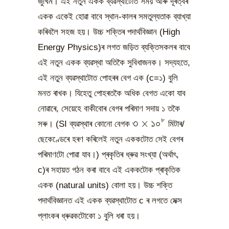
জুখিম। এই নতুন একক ব্যৱস্থাটোত সময় আৰু দূৰত্বৰ
একক একেই হোৱা বাবে স্থান-কালৰ সমতুল্যতাক ব্যাখ্যা
কৰিবলৈ সহজ হয়। উচ্চ শক্তিৰ পদাৰ্থবিজ্ঞান (High
Energy Physics)ৰ লগত জড়িত ব্যক্তিসকলৰ বাবে
এই নতুন একক ব্যৱস্থা অতিকৈ সুবিধাজনক। সদ্যহতে,
এই নতুন ব্যৱস্থাটোত পোহৰৰ বেগ এক (c=১) বুলি
মনত ৰাখক। যিহেতু পোহৰতকৈ অধিক বেগত একো যাব
নোৱাৰে, সেয়েহে বাকীবোৰ বেগৰ পৰিমাণ সদায় ১ তকৈ
৮
\text{৩}\times\tex
৩
×
১০
সৰু। (SI ব্যৱস্থাৰ কোনো বেগক
মিটাৰ/
ছেকেণ্ডেৰে হৰণ কৰিলেই নতুন এককটোত সেই বেগৰ
পৰিমাণটো পোৱা যাব।) প্ৰকৃতিৰ ধ্ৰুৱ সংখ্যা (অৰ্থাৎ,
c)ৰ সহায়ত গঠন কৰা বাবে এই এককটোক প্ৰাকৃতিক
একক (natural units) বোলা হয়। উচ্চ শক্তি
পদাৰ্থবিজ্ঞানত এই একক ব্যৱস্থাটোত c ৰ লগতে মেক্স
প্লাংকৰ ধ্ৰুৱকটোকো ১ বুলি ধৰা হয়।