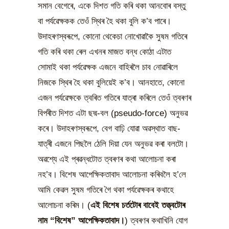
সমান বেগেৰে, একে দিশত গতি কৰি থকা আনবোৰ বস্তু
বা পৰ্যৱেক্ষকক তেওঁ স্থিৰ হৈ থকা বুলি ক’ব পাৰে।
উদাহৰণস্বৰূপে, কোনো থেকেচা নোখোৱাকৈ সুষম গতিৰে
গতি কৰি থকা ৰেল এখনৰ মাজত বন্ধ কোঠা এটাত
সোমাই থকা পৰ্যৱেক্ষক এজনে বাহিৰলৈ চাব নোৱাৰিলে
নিজকে স্থিৰ হৈ থকা বুলিয়েই ক’ব। আনহাতে, কোনো
এজন পৰ্যৱেক্ষকে ত্বৰিত গতিৰে যাত্ৰা কৰিলে তেওঁ ত্বৰণৰ
বিপৰীত দিশত এটা ছদ্ম-বল (pseudo-force) অনুভৱ
কৰে। উদাহৰণস্বৰূপে, বেগ বাঢ়ি যোৱা অৱস্থাত বাছ-
যাত্ৰী এজনে পিছলৈ ঠেলি দিয়া যেন অনুভৱ কৰা বলটো।
অৱশ্যে এই প্ৰৱন্ধটোত ত্বৰণৰ কথা আলোচনা কৰা
নহ’ব। বিশেষ আপেক্ষিকতাবাদ আলোচনা কৰিবলৈ হ’লে
আমি কেৱল সুষম গতিৰে গৈ থকা পৰ্যৱেক্ষকৰ কথাহে
আলোচনা কৰিম। (
এই বিশেষ চৰ্তটোৰ বাবেই তত্ত্বটোৰ
নাম “বিশেষ” আপেক্ষিকতাবাদ।
) ত্বৰণৰ কথাখিনি যোগ