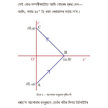
সেই বোধ-সম্পৰীক্ষাটোত আমি পোহৰৰ ধ্ৰুৱ বেগ—
অৰ্থাৎ, সদায় ৪৫° হৈ থকা ৰেখাডালৰ সহায় ল’ম।
চিত্ৰ ৪ – আপোনাৰ বন্ধুজনৰ দৃষ্টিভংগী
ধৰাহ’ল আপোনাৰ বন্ধুজনে তেওঁৰ গতিৰ দিশত টৰ্চলাইটৰ