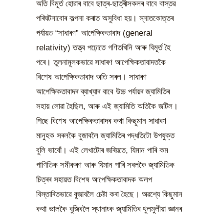
অতি বিমূৰ্ত হোৱাৰ বাবে ছাত্ৰ-ছাত্ৰীসকলৰ বাবে বাস্তৱ
পৰিঘটনাবোৰ কল্পনা কৰাত অসুবিধা হয়। স্নাতকোত্তৰ
পৰ্যায়ত “সাধাৰণ” আপেক্ষিকতাবাদ (general
relativity) তত্ত্ব পঢ়োতে গণিতখিনি আৰু বিমূৰ্ত হৈ
পৰে। তুলনামূলকভাৱে সাধাৰণ আপেক্ষিকতাবাদতকৈ
বিশেষ আপেক্ষিকতাবাদ অতি সৰল। সাধাৰণ
আপেক্ষিকতাবাদৰ ব্যাখ্যাৰ বাবে উচ্চ পৰ্যায়ৰ জ্যামিতিৰ
সহায় লোৱা হৈছিল, আৰু এই জ্যামিতি অতিকৈ জটিল।
পিছে বিশেষ আপেক্ষিকতাবাদৰ কথা কিছুমান সাধাৰণ
মানুহক সৰলকৈ বুজাবলৈ জ্যামিতিৰ পদ্ধতিটো উপযুক্ত
বুলি ভাবোঁ। এই লেখাটোৰ জৰিয়তে, যিমান পাৰি কম
গাণিতিক সমীকৰণ আৰু যিমান পাৰি সৰলকৈ জ্যামিতিক
চিত্ৰৰ সহায়ত বিশেষ আপেক্ষিকতাবাদক অলপ
বিস্তাৰিতভাৱে বুজাবলৈ চেষ্টা কৰা হৈছে। অৱশ্যে কিছুমান
কথা ভালকৈ বুজিবলৈ স্থানাংক জ্যামিতিৰ থুলমুলীয়া জ্ঞানৰ