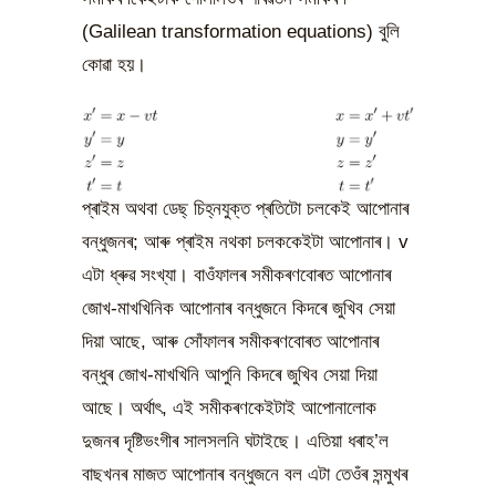
(Galilean transformation equations) বুলি
কোৱা হয়।
প্ৰাইম অথবা ডেছ্ চিহ্নযুক্ত প্ৰতিটো চলকেই আপোনাৰ
বন্ধুজনৰ; আৰু প্ৰাইম নথকা চলককেইটা আপোনাৰ। v
এটা ধ্ৰুৱ সংখ্যা। বাওঁফালৰ সমীকৰণবোৰত আপোনাৰ
জোখ-মাখখিনিক আপোনাৰ বন্ধুজনে কিদৰে জুখিব সেয়া
দিয়া আছে, আৰু সোঁফালৰ সমীকৰণবোৰত আপোনাৰ
বন্ধুৰ জোখ-মাখখিনি আপুনি কিদৰে জুখিব সেয়া দিয়া
আছে। অৰ্থাৎ, এই সমীকৰণকেইটাই আপোনালোক
দুজনৰ দৃষ্টিভংগীৰ সালসলনি ঘটাইছে। এতিয়া ধৰাহ’ল
বাছখনৰ মাজত আপোনাৰ বন্ধুজনে বল এটা তেওঁৰ সন্মুখৰ