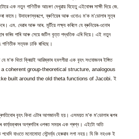
্ৰটোৱে এক নতুন গাণিতীক আচৰণ দেখুৱায় যিহেতু এইবোৰৰ সাক্ষী দিয়ে জে.
কৰা কামে। উদাহৰণস্বৰূপে, ব্ৰুণিয়েৰ আৰু ওনোএ ম’ক ম’ডোলাৰ সূত্ৰ
ৰে। এম. দেৱাৰ আৰু আৰ. মূৰ্টিয়ে লক্ষ্য কৰিলে যে ব্ৰুনিয়েৰ-ওনোৰ
্যৱহাৰ কৰিব পাৰি আৰু সেয়ে জটিল বৃত্ত পদ্ধতিক এৰি দিয়ে। এই নতুন
ৎ গাণিতীক সত্যক ঢাকি ৰাখিছে।
ৰে যে ম’ক থিতা ক্ৰিয়াই আৱিষ্কাৰ হবলগীয়া এক বৃহৎ সংযোজনৰ ইঙ্গিত
to a coherent group-theoretical structure, analogous
e built around the old theta functions of Jacobi. ই
অগ্ৰগতিবোৰ বৃহৎ কিবা এটাৰ আগজাননী হয়। এসময়ত ম’ক ম’ডোলাৰ ৰূপৰ
তৰ কাৰ্য্যক্ৰমৰ অগ্ৰগতিৰ ওপৰত সময়ৰ এক প্ৰশ্ন। এইটো অতি
পথেদি যাওতে মনোমোহা সৌন্দৰ্য্য হেৰুৱাব লগা নহয়। যি কি নহওক ই