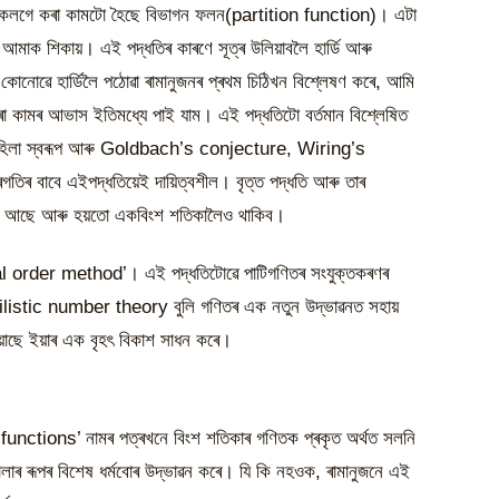
কেলগে কৰা কামটো হৈছে বিভাগন ফলন(partition function)। এটা
 আমাক শিকায়। এই পদ্ধতিৰ কাৰণে সূত্ৰ উলিয়াবলৈ হাৰ্ডি আৰু
কোনোৱে হাৰ্ডিলৈ পঠোৱা ৰামানুজনৰ প্ৰথম চিঠিখন বিশ্লেষণ কৰে, আমি
 কৰা কামৰ আভাস ইতিমধ্যে পাই যাম। এই পদ্ধতিটো বৰ্তমান বিশ্লেষিত
আহিলা স্বৰূপ আৰু Goldbach’s conjecture, Wiring’s
িৰ বাবে এইপদ্ধতিয়েই দায়িত্বশীল। বৃত্ত পদ্ধতি আৰু তাৰ
কৰি আছে আৰু হয়তো একবিংশ শতিকালৈও থাকিব।
mal order method’। এই পদ্ধতিটোৱে পাটিগণিতৰ সংযুক্তকৰণৰ
listic number theory বুলি গণিতৰ এক নতুন উদ্ভাৱনত সহায়
য়াছে ইয়াৰ এক বৃহৎ বিকাশ সাধন কৰে।
unctions’ নামৰ পত্ৰখনে বিংশ শতিকাৰ গণিতক প্ৰকৃত অৰ্থত সলনি
লাৰ ৰূপৰ বিশেষ ধৰ্মবোৰ উদ্ভাৱন কৰে। যি কি নহওক, ৰামানুজনে এই