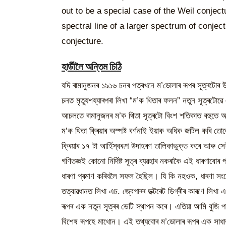
out to be a special case of the Weil conjec
spectral line of a larger spectrum of conje
conjecture.
হাৰ্ডীলৈ অন্তিম চিঠি
যদি ৰামানুজনৰ ১৯১৬ চনৰ পত্ৰখনে ম’ডোলাৰ ৰূপৰ সূত্ৰটোৰ 
চনত মৃত্যুশয্যাৰপৰা লিখা “ম’ক থিতাৰ ফলন” নতুন সূত্ৰটোৱ
আচলতে ৰামানুজনৰ ম’ক থিতা সূত্ৰটো বিংশ শতিকাত বহুতে
ম’ক থিতা ক্ৰিয়াৰ অস্পষ্ট বৰ্ণনাই ইয়াক অধিক জটিল কৰি ত
ক্ৰিয়াৰ ১৭ টা আৰ্হিস্বৰূপ উদাহৰণ তালিকাভুক্ত কৰে আৰু 
গণিতজ্ঞই কোনো নিৰ্দিষ্ট সূত্ৰ ব্যৱহাৰ নকৰাকৈ এই ধাৰণাবোৰ
ধাৰণা প্ৰমাণ কৰিবলৈ সফল হৈছিল। যি কি নহওক, ধাৰণা স
তত্বাৱধানত লিখা এচ. জ্বেগাৰৰ ডক্টৰেট ডিগ্ৰীৰ কাৰণে লিখা
ৰূপৰ এক নতুন সূত্ৰৰ ভেটি স্থাপন কৰে। এতিয়া আমি বুজি পা
বিশেষ ৰূপহে মাথোন। এই তথ্যবোৰ ম’ডোলাৰ ৰূপৰ এক সাধাৰণ