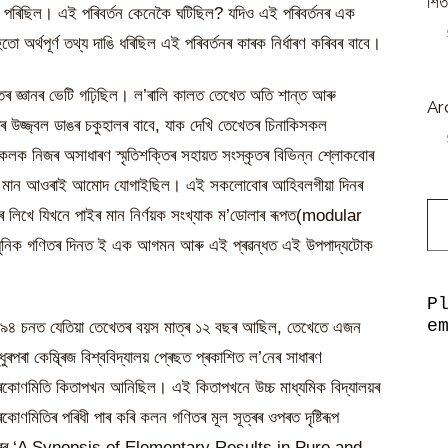
শিত
হৈ পৰিছিল। এই পৰিবৰ্তন কেনেকৈ ঘটিছিল? যদিও এই পৰিবৰ্তনৰ এক
ো অৰ্থপূৰ্ণ তথ্য দাঙি ধৰিছিল এই পৰিবৰ্তনৰ কাৰক নিৰ্ধাৰণ কৰিবৰ বাবে।
ৰ জ্ঞানৰ ভেটি গঢ়িছিল। ল’ৰালি কালত তেখেত অতি শান্ত আৰু
Ar
 উজ্জ্বল ডাঙৰ চকুহালৰ বাবে, যাক দেখি তেখেতৰ চিনাকিসকল
লক নিজৰ অসাধাৰণ স্মৃতিশক্তিৰ সহায়ত সংস্কৃতৰ বিভিন্ন শ্লোকবোৰ
ই’ৰ মান আওৰাই আমোদ যোগাইছিল। এই সকলোবোৰ আহিবলগীয়া দিনৰ
Type y
ৰ লিখে যিখনে পাইৰ মান নিৰ্ণয়ক সংখ্যাক ম’ডোলাৰ ৰূপত(modular
ুনিক গণিতৰ দিনত ই এক আগমন আৰু এই প্ৰৱন্ধত এই উপপাদ্যটোক
P
e
৯৪ চনত যেতিয়া তেখেতৰ বয়স মাত্ৰ ১২ বছৰ আছিল, তেখেতে এজন
্ধুৰপৰা কেম্ব্ৰিজ বিশ্ববিদ্যালয় প্ৰেছত প্ৰকাশিত ল’নেৰ সাধাৰণ
ৰিকোণমিতি কিতাপখন আনিছিল। এই কিতাপখনে উচ্চ মাধ্যমিক বিদ্যালয়ৰ
ৰিকোণমিতিৰ পৰিধী পাৰ কৰি কলন গণিতৰ মূল সূত্ৰৰ ওপৰত দৃষ্টিৰূপ
দিলে কাৰৰ ‘A Synopsis of Elementary Results in Pure and