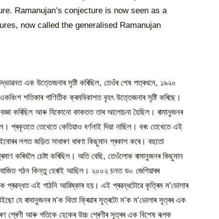
ture. Ramanujan’s conjecture is now seen as a
ctures, now called the generalised Ramanujan
উদ্ভাৱনত এক উত্তেজনাৰ সৃষ্টি কৰিছিল, তেওঁৰ শেষ পত্ৰখনে, ১৯২০
ে একবিংশ শতিকাৰ গাণিতীক ক্ৰমবিকাশত বৃহৎ উত্তেজনাৰ সৃষ্টি কৰিছে।
 অবজ্ঞা কৰিছিল আৰু যিকোনো কাকতত তাৰ আলোচনা হৈছিল। ৰামানুজনৰ
োলে। প্ৰকৃততে তেখেতে কেতিয়াও বৰ্ণনাই দিয়া নাছিল। বৰং তেখেতে এই
সেইবোৰৰ লগত জড়িত সাধাৰণ ধাৰণা কিছুমান প্ৰকাশ কৰে। বহুতো
 প্ৰমাণ কৰিবলৈ চেষ্টা কৰিছিল। অতি বেছি, তেওঁলোক ৰামানুজনৰ কিছুমান
ংযোজিত গঠন কিন্তু হেৰাই আছিল। ২০০২ চনত ড০ জেগিয়াৰৰ
 এক প্ৰৱন্ধত এই গাঠনি আৱিষ্কাৰ হয়। এই প্ৰৱন্ধটোৱে কৃত্ৰিম ম’ডোলাৰ
ইছো যে ৰামানুজনৰ ম’ক থিতা ক্ৰিয়াৰ সূত্ৰটো ম’ক ম’ডোলাৰ সূত্ৰৰ এক
 শ্ৰেণী আৰু গতিকে হেকেৰ উচ্চ শ্ৰেণীৰ সূত্ৰৰ এক বিশেষ ৰূপক