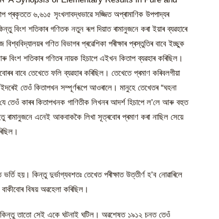
ৰকৃততে ৬,৬১৫ সৃংখলাবদ্ধভাৱে সজ্জিত অপ্ৰামাণিক উপপাদ্যৰ
্তু বিংশ শতিকাৰ গণিতক নতুন ৰূপ দিয়াত ৰামানুজনে কৰা ইয়াৰ ব্যৱহাৰে
্ববিদ্যালয়ৰ গণিত বিভাগৰ প্ৰৱেশিকা পৰীক্ষাৰ প্ৰস্তুতিৰ বাবে ইচ্ছুক
 আৰু বিংশ শতিকাৰ গণিতৰ নায়ক হিচাপে এইখন কিতাপ ব্যৱহাৰ কৰিছিল।
োৰৰ বাবে তেখেতে ফলি ব্যৱহাৰ কৰিছিল। তেখেতে প্ৰমাণ কৰিবলগীয়া
ইদৰেই তেওঁ কিতাপখন সম্পূৰ্ণৰূপে আওৰালে। মানুহে তেখেতৰ “ঘহনা
যে তেওঁ কাৰৰ কিতাপখনক গাণিতীক লিখনৰ আদৰ্শ হিচাপে ল’লে আৰু বহুত
িহেতু ৰামানুজনে এনেই আকবাককৈ লিখা সূত্ৰবোৰ প্ৰমাণ কৰা নাছিল সেয়ে
কৰিছিল।
্তি হয়। কিন্তু দুৰ্ভাগ্যবশতঃ তেখেত পৰীক্ষাত উত্তীৰ্ণ হ’ব নোৱাৰিলে
 বাকীবোৰ বিষয় অৱহেলা কৰিছিল।
ৰে, কিন্তু তাতো সেই একে ঘটনাই ঘটিল। অৱশেষত ১৯১২ চনত তেওঁ