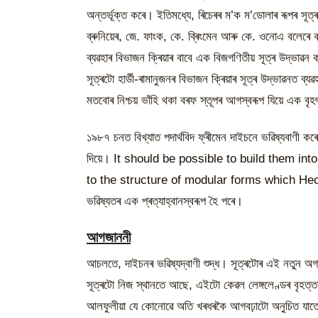
অন্তৰ্ভূক্ত কৰে। ইতিমধ্যে, ৰিচেৰৰ ম’ক ম’ডোলাৰ ৰূপৰ সূত
ব্ৰুনিয়েৰ, জে. ফাংক, কে. ব্ৰিংমেন আৰু কে. ওনোএ বলেৰে 
ব্যৱহাৰ বিভাজন ক্ৰিয়াৰ বাবে এক বিজগণিতীয় সূত্ৰ উদ্ভাৱন ক
সূত্ৰটো হাৰ্ডী-ৰামানুজনৰ বিভাজন ক্ৰিয়াৰ সূত্ৰ উদ্ভাৱনত ব
মতবোৰ নিশ্চয় ভাঁহি থকা বৰফ স্তূপৰ আগস্বৰূপ যিয়ে এক বৃহ
১৯৮৭ চনত বিখ্যাত পদাৰ্থবিদ ফ্ৰীমেন দাইচনে ভৱিষ্যবাণী ক
দিয়ে। It should be possible to build them in
to the structure of modular forms which Heck
ভৱিষ্যতৰ এক প্ৰত্যাহ্বানস্বৰূপ হৈ পৰে।
আগজাননী
আচলতে, দাইচনৰ ভৱিষ্যদ্বাণী শুদ্ধ। সূত্ৰটোৰ এই নতুন 
সূত্ৰটো নিজ স্থানতে আছে, এইটো কেৱল লেঙ্গলেণ্ডৰ বৃহত্
আলফুলীয়া যে কোনোৱে অতি খৰধৰকৈ আগবঢ়াটো অনুচিত যাতে 