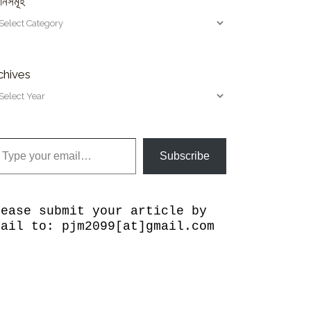
ানসমূহ
chives
our email…
Subscribe
lease submit your article by
mail to: pjm2099[at]gmail.com