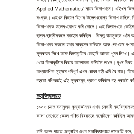
Applied Mathematics’ নামৰ কিতাপখনে। এইখন কিতাপ প্
সংগ্ৰহ। এইখন কিতাপ বিশেষ উল্লেখযোগ্য কিতাপ নাছিল‚ কিন
কিতাপখনক উল্লেখযোগ্য কৰি তোলে। এই কিতাপখনে কেম্ব্ৰিজ বিশ
ছাত্ৰ-ছাত্ৰীসকলে ব্যৱহাৰ কৰিছিল। কিন্তু ৰামানুজনে ওঠৰ
কিতাপখনৰ সকলো তথ্য সাব্যস্ত কৰিবলৈ আৰু তেখেতৰ গণনাব
সূত্ৰবোৰ লিখে আৰু কিলাকুটিৰে মোহাৰি আকৌ পুনৰ লিখে। এ
খোৱা কিলাকুটি”ৰ বিষয়ে আলোচনা কৰিবলৈ ল’লে। দূখৰ বিষয় 
অপ্ৰামাণিক সূত্ৰৰে পৰিপূৰ্ণ এখন টোকা বহী এৰি থৈ যায়। য
বহুতো গণিতজ্ঞই এই সূত্ৰসমূহ প্ৰমাণ কৰিবলৈ বহু প্ৰচেষ্টা 
মহাবিদ্যালয়ত
১৯০৩ চনত ৰামানুজন কুম্বাক’নমৰ এখন চৰকাৰী মহাবিদ্যালয়ত ভৰ
কাৰণ তেখেতে কেৱল গণিত বিষয়তহে মনেনিবেশ কৰিছিল আৰু
চাৰি বছৰৰ পাছত চেন্নাইৰ এখন মহাবিদ্যালয়ত নামভৰ্তি ক