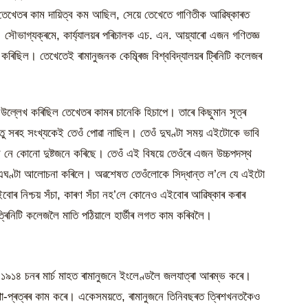
য়াত তেখেতৰ কাম দায়িত্ব কম আছিল, সেয়ে তেখেতে গাণিতীক আৱিষ্কাৰত
 সৌভাগ্যক্ৰমে, কাৰ্য্যালয়ৰ পৰিচালক এচ. এন. আয়্যাৰো এজন গণিতজ্ঞ
ৰিছিল। তেখেতেই ৰামানুজনক কেম্ব্ৰিজ বিশ্ববিদ্যালয়ৰ ট্ৰিনিটি কলেজৰ
 উল্লেখ কৰিছিল তেখেতৰ কামৰ চানেকি হিচাপে। তাৰে কিছুমান সূত্ৰ
ন্তু সৰহ সংখ্যকেই তেওঁ পোৱা নাছিল। তেওঁ দুঘণ্টা সময় এইটোকে ভাবি
ছে নে কোনো দুষ্টজনে কৰিছে। তেওঁ এই বিষয়ে তেওঁৰে এজন উচ্চপদস্থ
ত এঘণ্টা আলোচনা কৰিলে। অৱশেষত তেওঁলোকে সিদ্ধান্ত ল’লে যে এইটো
এইবোৰ নিশ্চয় সঁচা, কাৰণ সঁচা নহ’লে কোনেও এইবোৰ আৱিষ্কাৰ কৰাৰ
ত্ৰিনিটি কলেজলৈ মাতি পঠিয়ালে হাৰ্ডীৰ লগত কাম কৰিবলৈ।
 ১৯১৪ চনৰ মাৰ্চ মাহত ৰামানুজনে ইংলেণ্ডলৈ জলযাত্ৰা আৰম্ভ কৰে।
া-প্ৰত্ৰৰ কাম কৰে। একেসময়তে, ৰামানুজনে তিনিবছৰত ত্ৰিশখনতকৈও