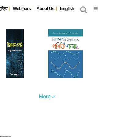
যুক্তি
Webinars
About Us
English
More »