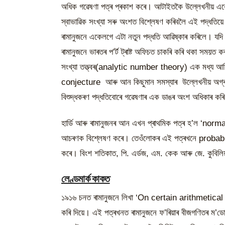
অধিক গৱেষণা পত্ৰ প্ৰকাশ কৰে। আটাইতকৈ উল্লেখনীয় এ
স্বাভাৱিক সংখ্যা সৰু অংশত বিশ্লেষণ কৰিবলৈ এই পদ্ধতিয়ে
ৰামানুজনে একেলগে এটা নতুন পদ্ধতি আৱিষ্কাৰ কৰিলে। যদি 
ৰামানুজনে ভাৰতৰ প’ৰ্ট ট্ৰাষ্ট অফিচত চাকৰি কৰি থকা সময়ত
সংখ্যা তত্ত্বৰ(analytic number theory) এক মধ্য 
conjecture আৰু আন কিছুমান সমস্যাৰ উল্লেখনীয় অগ্ৰগত
বিশুদ্ধকৰণ পদ্ধতিবোৰে গৱেষণাৰ এক ডাঙৰ অংশ অধিকাৰ 
হাৰ্ডি আৰু ৰামানুজনৰ আন এখন প্ৰাথমিক পত্ৰ হ’ল ‘nor
আচৰণক বিশ্লেষণ কৰে। তেওঁলোকৰ এই পত্ৰখনে probabi
কৰে। বিংশ শতিকাত, পি. এৰ্ডজ, এম. কেক আৰু জে. কুবিলি
লেণ্ডমাৰ্ক কাকত
১৯১৬ চনত ৰামানুজনে লিখা ‘On certain arithmetical f
কৰি দিয়ে। এই পত্ৰখনত ৰামানুজনে ফ’ৰিয়াৰ বীজগণিতৰ ম’ডো