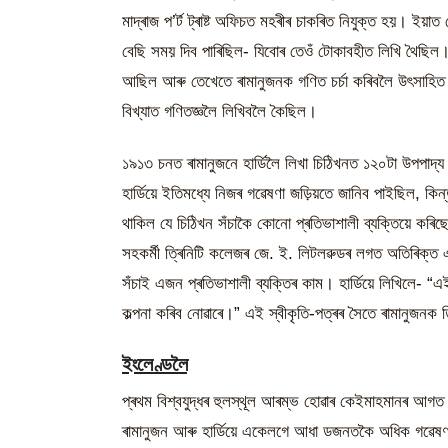
মাদ্ৰাজ প’ৰ্ট ট্ৰাষ্ট অফিচত মহৰীৰ চাকৰিত নিযুক্ত হয়। ই
বেছি সময় দিব পাৰিছিল- যিবোৰ তেওঁ টোকাবহীত লিখি থৈছিল।
আছিল আৰু তেখেতে ৰামানুজনক গণিত চৰ্চা কৰিবলৈ উৎসাহিত ক
বিখ্যাত গণিতজ্ঞলৈ লিখিবলৈ কৈছিল।
১৯১৩ চনত ৰামানুজনে হাৰ্ডিলৈ লিখা চিঠিখনত ১২০টা উপপাদ্য
হাৰ্ডিয়ে ইতিমধ্যে নিজৰ গৱেষণা জড়িয়তে জানিব পাইছিল, কি
থাকিল যে চিঠিখন সঁচাকৈ কোনো প্ৰতিভাশালী ব্যক্তিয়ে কৰি
সহকৰ্মী ত্ৰিনিটি কলেজৰ জে. ই. লিটলৱুডৰ লগত অতিৰিক্
সঁচাই এজন প্ৰতিভাশালী ব্যক্তিৰ কাম। হাৰ্ডিয়ে লিখিলে- “
কল্পনা কৰিব নোৱাৰে।” এই স্বীকৃতি-পত্ৰৰ সৈতে ৰামানুজনক 
ইংলেণ্ডলৈ
প্ৰথম বিশ্বযুদ্ধৰ হুলস্থূল আৰম্ভ হোৱাৰ কেইমাহমানৰ আগত
ৰামানুজন আৰু হাৰ্ডিয়ে একেলগে আধা ডজনতকৈ অধিক গৱেষণ