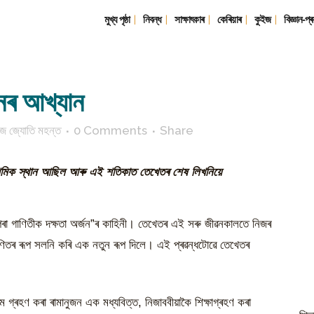
মুখ্য পৃষ্ঠা
নিবন্ধ
সাক্ষাৎকাৰ
কেৰিয়াৰ
কুইজ
বিজ্ঞান-প্ৰ
জনৰ আখ্যান
জ জ্যোতি মহন্ত
0 Comments
Share
াথমিক স্থান আছিল আৰু এই শতিকাত তেখেতৰ শেষ লিখনিয়ে
ণাৰপৰা গাণিতীক দক্ষতা অৰ্জন”ৰ কাহিনী। তেখেতৰ এই সৰু জীৱনকালতে নিজৰ
 গণিতৰ ৰূপ সলনি কৰি এক নতুন ৰূপ দিলে। এই প্ৰৱন্ধটোৱে তেখেতৰ
গ্ৰহণ কৰা ৰামানুজন এক মধ্যবিত্ত, নিজাববীয়াকৈ শিক্ষাগ্ৰহণ কৰা