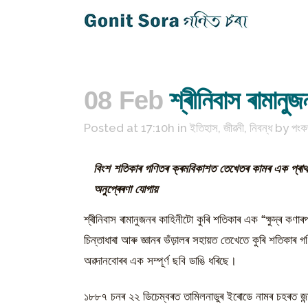
08 Feb
শ্ৰীনিবাস ৰামানু
Posted at 17:10h
in
ইতিহাস
,
জীৱনী
,
নিবন্ধ
by
পংক
বিংশ শতিকাৰ গণিতৰ ক্ৰমবিকাশত তেখেতৰ কামৰ এক প্ৰ
অনুপ্ৰেৰণা যোগায়
শ্ৰীনিবাস ৰামানুজনৰ কাহিনীটো কুৰি শতিকাৰ এক “ক্ষুদ্ৰ ক
চিন্তাধাৰা আৰু জ্ঞানৰ ভঁড়ালৰ সহায়ত তেখেতে কুৰি শতিকাৰ
অৱদানবোৰৰ এক সম্পূৰ্ণ ছবি ডাঙি ধৰিছে।
১৮৮৭ চনৰ ২২ ডিচেম্বৰত তামিলনাডুৰ ইৰোডে নামৰ চহৰত জন্ম 