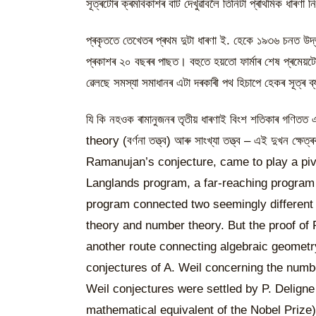
সূত্ৰটোৰ ক্ৰমবিকাশৰ বাট দেখুৱাবলৈ তিনিটা প্ৰাথমিক ধাৰণা ন
প্ৰকৃততে তেখেতৰ প্ৰথম দুটা ধাৰণা ই. হেকে ১৯৩৬ চনত উদ্
প্ৰকাশৰ ২০ বছৰৰ পাছত। বহুতে হয়তো ফাৰ্মাৰ শেষ প্ৰমেয়টো
ৱেলছে সমস্যা সমাধানৰ এটা দৰকাৰী পথ হিচাপে হেকৰ সূত্ৰ ব
যি কি নহওক ৰামানুজনৰ তৃতীয় ধাৰণাই বিংশ শতিকাৰ গণিত
theory (বৰ্ণনা তত্ত্ব) আৰু সাংখ্যা তত্ত্ব – এই দুখন 
Ramanujan’s conjecture, came to play a pivo
Langlands program, a far-reaching program 
program connected two seemingly different 
theory and number theory. But the proof of
another route connecting algebraic geometr
conjectures of A. Weil concerning the number
Weil conjectures were settled by P. Delign
mathematical equivalent of the Nobel Prize)