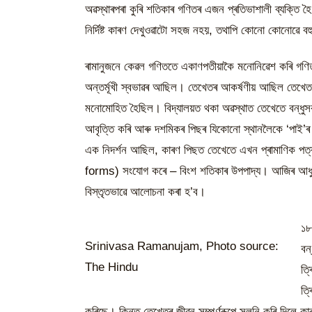
অৱস্থাৰপৰা কুৰি শতিকাৰ গণিতৰ এজন প্ৰতিভাশালী ব্যক্তি 
নিৰ্দিষ্ট কাৰণ দেখুওৱাটো সহজ নহয়, তথাপি কোনো কোনোৱে বহুত
ৰামানুজনে কেৱল গণিততে একাণপতীয়াকৈ মনোনিৱেশ কৰি গণিত
অন্তৰ্মূখী স্বভাৱৰ আছিল। তেখেতৰ আকৰ্ষণীয় আছিল তেখেতৰ
মনোমোহিত হৈছিল। বিদ্যালয়ত থকা অৱস্থাত তেখেতে বন্ধুসক
আবৃত্তি কৰি আৰু দশমিকৰ পিছৰ যিকোনো স্থানলৈকে ‘পা
এক নিদৰ্শন আছিল, কাৰণ পিছত তেখেতে এখন প্ৰামাণিক পত্
forms) সংযোগ কৰে – বিংশ শতিকাৰ উপপাদ্য। আজিৰ আধ
বিস্তৃতভাৱে আলোচনা কৰা হ’ব।
১৮
Srinivasa Ramanujam, Photo source:
বন
The Hindu
ত্
ত্
কৰিছে। কিন্তু তেখেতৰ জীৱন সম্পূৰ্ণৰূপে সলনি কৰি 