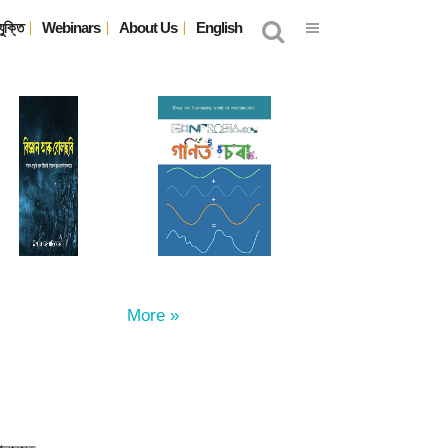
যুক্তি
Webinars
About Us
English
More »