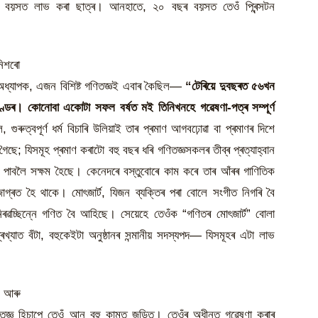
বয়সত লাভ কৰা ছাত্ৰ। আনহাতে, ২০ বছৰ বয়সত তেওঁ প্ৰিন্সটন
নিশৰো
ধ্যাপক, এজন বিশিষ্ট গণিতজ্ঞই এবাৰ কৈছিল—
“টেৰিয়ে দুবছৰত ৫৬খন
ণ্ডৰ। কোনোবা একোটা সফল বৰ্ষত মই তিনিখনহে গৱেষণা-পত্ৰ সম্পূৰ্ণ
ুৰুত্বপূৰ্ণ ধৰ্ম বিচাৰি উলিয়াই তাৰ প্ৰমাণ আগবঢ়োৱা বা প্ৰমাণৰ দিশে
ৈছে; যিসমূহ প্ৰমাণ কৰাটো বহু বছৰ ধৰি গণিতজ্ঞসকলৰ তীব্ৰ প্ৰত্যাহ্বান
 পাবলৈ সক্ষম হৈছে। কেনেদৰে বস্তুবোৰে কাম কৰে তাৰ আঁৰৰ গাণিতিক
জাগ্ৰত হৈ থাকে। মোৎজাৰ্ট, যিজন ব্যক্তিৰ পৰা বোলে সংগীত নিগৰি বৈ
ৰৱচ্ছিন্নে গণিত বৈ আহিছে। সেয়েহে তেওঁক “গণিতৰ মোৎজাৰ্ট” বোলা
্যাত বঁটা, বহুকেইটা অনুষ্ঠানৰ সন্মানীয় সদস্যপদ— যিসমূহৰ এটা লাভ
া আৰু
তজ্ঞ হিচাপে তেওঁ আন বহু কামত জড়িত। তেওঁৰ অধীনত গৱেষণা কৰাৰ