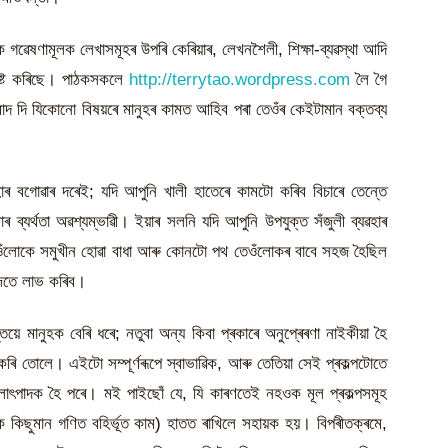
তীক গৱেষণামূলক লেখাসমূহৰ উপৰি কেৰিয়াৰ, লেখনশৈলী, শিক্ষা-ব্যৱস্থা আদি
বিষ্ট কৰিছে। পাঠকসকলে
http://terrytao.wordpress.com
লৈ গৈ
ূহ বাদ দি যিকোনো বিষয়ৰে মানুহৰ কামত আহিব পৰা তেওঁৰ কেইটামান বক্তব্য
ৰ বগোৱাৰ দৰেই; যদি আপুনি খালী হাতেৰে কামটো কৰিব বিচাৰে তেন্তে
্যৰ্থতা অৱশ্যম্ভাৱী। ইয়াৰ সলনি যদি আপুনি উপযুক্ত সঁজুলী ব্যৱহাৰ
 তেওঁলোকে সমুখীন হোৱা বাধা আৰু কোনটো পথ তেওঁলোকৰ বাবে সহজ হৈছিল
জতে লাভ কৰিব।
 মানুহক বেৰি ধৰে; নতুবা অন্য কিবা প্ৰকাৰে অনুপ্ৰেৰণা নাইকীয়া হৈ
কৰি তোলে। এইটো সম্পূৰ্ণৰূপে স্বাভাৱিক, আৰু তেতিয়া সেই প্ৰকল্পটোতে
অফলোৎপাদক হৈ পৰে। মই পাইছোঁ যে, যি কাৰণতেই নহওক মূল প্ৰকল্পসমূহ
ক কিছুমান গণিত বহিৰ্ভূত কাম) হাতত ৰাখিলে সহায়ক হয়। বিপৰীতক্ৰমে,