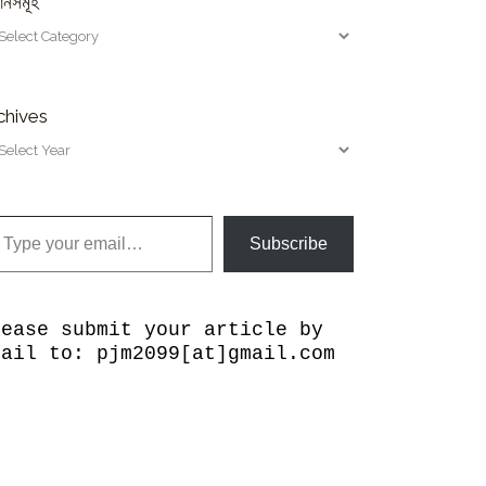
ানসমূহ
chives
our email…
Subscribe
lease submit your article by
mail to: pjm2099[at]gmail.com