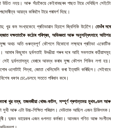
াটো উচিত নহয়। আৰু সঁচাকৈয়ে কেইবাবছৰৰ পাছত টাৱে দেখিছিল সেইটো
েছাদাৰীত্ব আয়ত্ব কৰিবলৈ টাৱে পৰামৰ্শ দিছে।
যায়; খুৱ কম সংখ্যকেহে প্ৰতিভাৱান হিচাপে জ্বিলিকি উঠেগৈ।
তেওঁৰ দৰে
সহজাত দক্ষতাতকৈ কঠোৰ পৰিশ্ৰম, অভিজ্ঞতা আৰু অনুসন্ধিৎসাহে অতিশয়
ুক্ষ্ম অথচ অতি গুৰুত্বপূৰ্ণ কৌশলে যিকোনো লক্ষ্যৰে প্ৰতিভা একোটিক
িব। আমাৰ কিছুমান দুৰ্বলতাই উদঙীয়া গৰুৰ দৰে আহি সবলতাৰ কঠিয়াসমূহ
েই দুৰ্বলতাসমূহ বেৰাৰে আবদ্ধ কৰাৰ সুক্ষ্ম কৌশল শিকিব লগা হয়।
াপোৰ ওলোটাই পিন্ধা, জোতা খেলিমেলি কৰা ইত্যাদি কৰিছিল। সেইবাবে
 বিশেষ ধৰণৰ চেণ্ডেলহে সততে পৰিধান কৰে।
তৰা খুৱ নম্ৰ, তজবজীয়া খোজ-কাটল, সম্পূৰ্ণ প্ৰশান্তময় মুখমণ্ডল আৰু
 সুখী আৰু এটা উচ্চ-শিক্ষিত পৰিয়াল। দেউতাক আছিল এজন চিকিৎসক।
্ষয়িত্ৰী। দুজন ভায়েকৰ এজন গুগলত কৰ্মৰত। আনজন গণিত আৰু সংগীতৰ
ী অভিযন্তা।