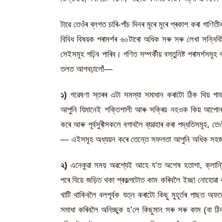
টাৱে তেওঁৰ ব্লগত চাৰি-পাঁচ দিনৰ মূৰে মূৰে প্ৰকাশ কৰা গাণি
বিবিধ বিষয়ক পৰামৰ্শৰ ৬০টাৰো অধিক সৰু সৰু লেখা সন্নি
সেইসমূহ পঢ়িব পাৰিব। গণিত সম্পৰ্কীয় বস্তুনিষ্ট পৰামৰ্শসম
তলত আগবঢ়ালোঁ—
১)
গৱেষণা স্তৰৰ এটা সমস্যা সমাধান কৰাটো ঠিক থিয় পাহা
আপুনি যিমানেই শক্তিশালী আৰু সক্ৰিয় নহওক কিয় আপোনাৰ ব
কৰে আৰু পূৰ্বসুৰীসকলে বগাবলৈ ব্যৱহাৰ কৰা পদ্ধতিসমূহ,
— এইসমূহ অধ্যয়ন কৰে তেন্তে সফলতা আপুনি অধিক সহ
২)
এনেকুৱা সময় অৱশ্যেই আহে য’ত অশেষ হতাশা, ক্লান্তিয়ে
পৰে যিয়ে জড়িত থকা প্ৰকল্পটোত কাম কৰিবলৈ ইচ্ছা নোহোৱা 
খাটি থাকিবলৈ বলপূৰ্বক যত্ন কৰাটো কিছু মুহূৰ্তৰ পাছত 
সমাধা কৰিবলৈ অনিচ্ছুক হ’লে কিছুমান সৰু সৰু কাম (বা ঠি