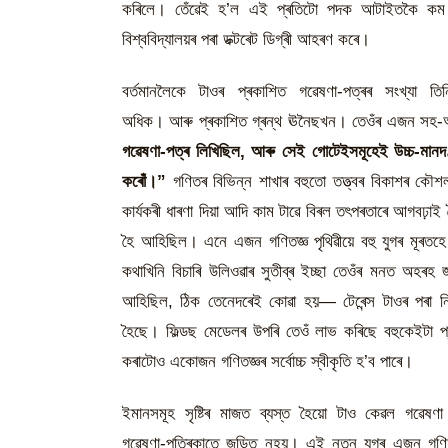
কৰিলে। তেঁৱেই হ’ল এই প্ৰতিটো পদক আটাইতকৈ কম 
বিশ্ববিদ্যালয়ৰ পৰা ডক্টৰেট ডিগ্ৰী আহৰণ কৰে।
বৰ্তমানলৈকে টাওৰ প্ৰকাশিত গৱেষণা-পত্ৰৰ সংখ্যা তি
অধিক। আৰু প্ৰকাশিত গ্ৰন্থ ঊনৈছখন। তেওঁৰ এজন সহ-অ
গৱেষণা-পত্ৰ লিখিছিল, আৰু সেই গোটেইসমূহেই উচ্চ-মানদ
কৰোঁ।”
গণিতৰ বিভিন্ন শাখাৰ বহুতো তত্ত্বৰ বিকাশৰ কৌশল, গ
কাৰ্যকৰী ধাৰণা দিয়া আদি কাম টাৱে বিৰল তৎপৰতাৰে আগবঢ়াই গ
হৈ আহিছিল। এনে এজন গণিতজ্ঞ পৃথিৱীয়ে বহু যুগৰ মূৰতহে
কথাখিনি বিচাৰি উলিওৱাৰ সুতীব্ৰ ইচ্ছা তেওঁৰ মনত অহৰহ 
আহিছিল, ঠিক তেনেদৰেই কোৱা হয়— টেৰেন্স টাওৰ পৰা নি
হৈছে। ফিল্ডছ মেডেলৰ উপৰি তেওঁ লাভ কৰিছে বহুকেইটা প্ৰখ
কৰাটোও একোজন গণিতজ্ঞৰ সৰ্বোচ্চ স্বীকৃতি হ’ব পাৰে।
ইমানসমূহ সৃষ্টিৰ মাজত ব্যস্ত হৈয়ো টাও কেৱল গৱেষণ
গৱেষণা-পত্ৰিকাতে জড়িত নহয়। এই নতুন যুগৰ এজন গণি