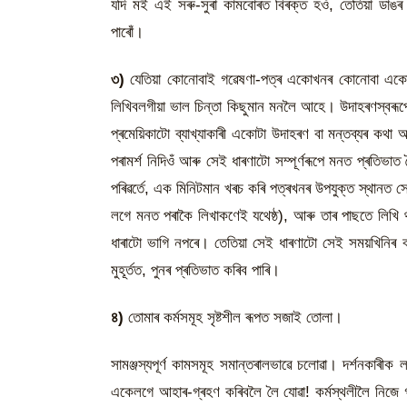
যদি মই এই সৰু-সুৰা কামবোৰত বিৰক্ত হওঁ, তেতিয়া ডাঙ
পাৰোঁ।
৩)
যেতিয়া কোনোবাই গৱেষণা-পত্ৰ একোখনৰ কোনোবা একোট
লিখিবলগীয়া ভাল চিন্তা কিছুমান মনলৈ আহে। উদাহৰণস্বৰূ
প্ৰমেয়িকাটো ব্যাখ্যাকাৰী একোটা উদাহৰণ বা মন্তব্যৰ কথ
পৰামৰ্শ নিদিওঁ আৰু সেই ধাৰণাটো সম্পূৰ্ণৰূপে মনত প্ৰতিভাত
পৰিৱৰ্তে, এক মিনিটমান খৰচ কৰি পত্ৰখনৰ উপযুক্ত স্থানত 
লগে মনত পৰাকৈ লিখাকণেই যথেষ্ঠ), আৰু তাৰ পাছতে লিখি 
ধাৰাটো ভাগি নপৰে। তেতিয়া সেই ধাৰণাটো সেই সময়খিনিৰ ব
মুহূৰ্তত, পুনৰ প্ৰতিভাত কৰিব পাৰি।
৪)
তোমাৰ কৰ্মসমূহ সৃষ্টশীল ৰূপত সজাই তোলা।
সামঞ্জস্যপূৰ্ণ কামসমূহ সমান্তৰালভাৱে চলোৱা। দৰ্শনকা
একেলগে আহাৰ-গ্ৰহণ কৰিবলৈ লৈ যোৱা! কৰ্মস্থলীলৈ নিজে গা