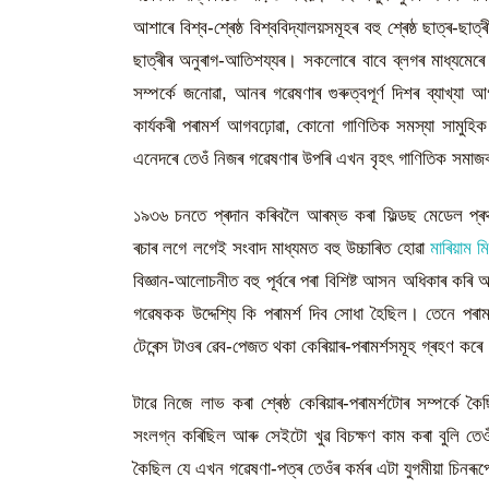
আশাৰে বিশ্ব-শ্ৰেষ্ঠ বিশ্ববিদ্যালয়সমূহৰ বহু শ্ৰেষ্ঠ ছাত্ৰ-ছ
ছাত্ৰীৰ অনুৰাগ-আতিশয্যৰ। সকলোৰে বাবে ব্লগৰ মাধ্যমেৰে 
সম্পৰ্কে জনোৱা, আনৰ গৱেষণাৰ গুৰুত্বপূৰ্ণ দিশৰ ব্যাখ্যা
কাৰ্যকৰী পৰামৰ্শ আগবঢ়োৱা, কোনো গাণিতিক সমস্যা সামুহ
এনেদৰে তেওঁ নিজৰ গৱেষণাৰ উপৰি এখন বৃহৎ গাণিতিক সমাজ
১৯৩৬ চনতে প্ৰদান কৰিবলৈ আৰম্ভ কৰা ফিল্ডছ মেডেল প
ৰচাৰ লগে লগেই সংবাদ মাধ্যমত বহু উচ্চাৰিত হোৱা
মাৰিয়াম ম
বিজ্ঞান-আলোচনীত বহু পূৰ্বৰে পৰা বিশিষ্ট আসন অধিকাৰ কৰি
গৱেষকক উদ্দেশ্যি কি পৰামৰ্শ দিব সোধা হৈছিল। তেনে পৰামৰ
টেৰেন্স টাওৰ ৱেব-পেজত থকা কেৰিয়াৰ-পৰামৰ্শসমূহ গ্ৰহণ কৰে
টাৱে নিজে লাভ কৰা শ্ৰেষ্ঠ কেৰিয়াৰ-পৰামৰ্শটোৰ সম্পৰ্ক
সংলগ্ন কৰিছিল আৰু সেইটো খুৱ বিচক্ষণ কাম কৰা বুলি তেও
কৈছিল যে এখন গৱেষণা-পত্ৰ তেওঁৰ কৰ্মৰ এটা যুগমীয়া চিনৰূপ