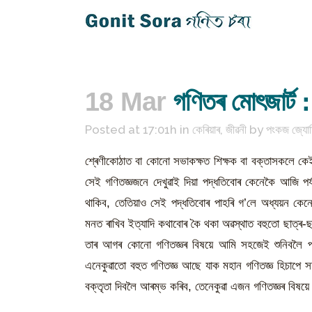
18 Mar
গণিতৰ মোৎজাৰ্ট : 
Posted at 17:01h
in
কেৰিয়াৰ
,
জীৱনী
by
পংকজ জ্যোত
শ্ৰেণীকোঠাত বা কোনো সভাকক্ষত শিক্ষক বা বক্তাসকলে কেই
সেই গণিতজ্ঞজনে দেখুৱাই দিয়া পদ্ধতিবোৰ কেনেকৈ আজি পৰ
থাকিব, তেতিয়াও সেই পদ্ধতিবোৰ পাহৰি গ’লে অধ্যয়ন কেন
মনত ৰাখিব ইত্যাদি কথাবোৰ কৈ থকা অৱস্থাত বহুতো ছাত্ৰ-
তাৰ আগৰ কোনো গণিতজ্ঞৰ বিষয়ে আমি সহজেই শুনিবলৈ পাও
এনেকুৱাতো বহুত গণিতজ্ঞ আছে যাক মহান গণিতজ্ঞ হিচাপে
বক্তৃতা দিবলৈ আৰম্ভ কৰিব, তেনেকুৱা এজন গণিতজ্ঞৰ বিষয়ে