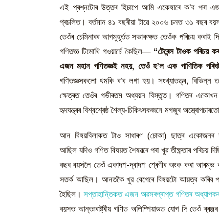
এই প্ৰশ্নটোৰ উত্তৰ হিচাপে আমি একেষাৰে ক’ব পৰা এজ
প্ৰচলিত। বৰ্তমান ৪১ বছৰীয়া টাৱে ২০০৬ চনত ৩১ বছৰ বয়সত
তেওঁৰ চেমিনাৰৰ আগমুহূৰ্তত সভাকক্ষত তেওঁক পৰিচয় কৰাই
গণিতজ্ঞ টিমোথি গওয়াৰ্চে কৈছিল—
“টেৰেন্স টাওক পৰিচয় ক
এজন মহান গণিতজ্ঞই নহয়, তেওঁ হ’ল এক গাণিতিক পৰি
গণিতজ্ঞসকলো থমকি ৰ’ব লগা হয়। সংখ্যাতত্ত্ব, বিভিন্
ক্ষেত্ৰত তেওঁৰ গভীৰতম অধ্যয়ন বিস্তৃত। গণিতৰ একোখন
হৃদযন্ত্ৰৰ বিশ্বশ্ৰেষ্ঠ শৈল্য-চিকিৎসকজনে মগজুৰ অস্ত্ৰোপচাৰত
আন বিষয়বিলাকত টাও সাধাৰণ (চোকা) ছাত্ৰ একোজনৰ 
আছিল যদিও গণিত বিষয়ত শৈষৱৰে পৰা খুৱ তীক্ষ্ণতাৰ পৰিচ
বছৰ বয়সলৈ তেওঁ একাদশ-দ্বাদশ শ্ৰেণীৰ অংক কৰা আৰম্ভ কৰি
সতৰ্ক আছিল। আনতকৈ খুৱ বেগেৰে বিষয়টো আয়ত্ব কৰিব পৰা বা
হৈছিল।
সপ্তাহান্তিকত এজন অৱসৰপ্ৰাপ্ত গণিতৰ অধ্যাপক
বয়সত আন্তঃৰাষ্ট্ৰীয় গণিত অলিম্পিয়াডত যোগ দি তেওঁ ব্