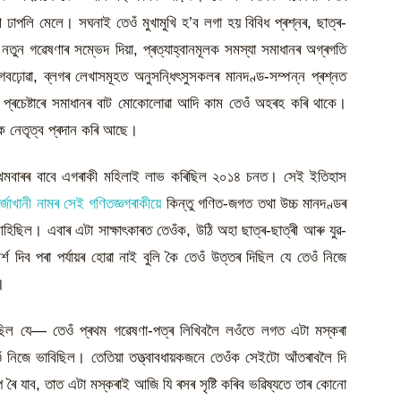
াত্ৰী ঢাপলি মেলে। সঘনাই তেওঁ মুখামুখি হ’ব লগা হয় বিবিধ প্ৰশ্নৰ, ছাত্ৰ-
নতুন গৱেষণাৰ সম্ভেদ দিয়া, প্ৰত্যাহ্বানমূলক সমস্যা সমাধানৰ অগ্ৰগতি
 আগবঢ়োৱা, ব্লগৰ লেখাসমূহত অনুসন্ধিৎসুসকলৰ মানদণ্ড-সম্পন্ন প্ৰশ্নত
িক প্ৰচেষ্টাৰে সমাধানৰ বাট মোকোলোৱা আদি কাম তেওঁ অহৰহ কৰি থাকে।
ক নেতৃত্ব প্ৰদান কৰি আছে।
্ৰথমবাৰৰ বাবে এগৰাকী মহিলাই লাভ কৰিছিল ২০১৪ চনত। সেই ইতিহাস
িৰ্জাখানী নামৰ সেই গণিতজ্ঞগৰাকীয়ে
কিন্তু গণিত-জগত তথা উচ্চ মানদণ্ডৰ
 আহিছিল। এবাৰ এটা সাক্ষাৎকাৰত তেওঁক, উঠি অহা ছাত্ৰ-ছাত্ৰী আৰু যুৱ-
্শ দিব পৰা পৰ্যায়ৰ হোৱা নাই বুলি কৈ তেওঁ উত্তৰ দিছিল যে তেওঁ নিজে
।
ে কৈছিল যে— তেওঁ প্ৰথম গৱেষণা-পত্ৰ লিখিবলৈ লওঁতে লগত এটা মস্কৰা
ঁ নিজে ভাবিছিল। তেতিয়া তত্ত্বাবধায়কজনে তেওঁক সেইটো আঁতৰাবলৈ দি
ে ৰৈ যাব, তাত এটা মস্কৰাই আজি যি ৰসৰ সৃষ্টি কৰিব ভৱিষ্যতে তাৰ কোনো