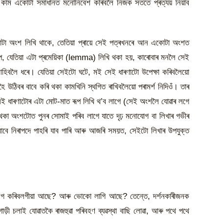
ৰ কাম একোটা সমাধানত মনোনিবেশ কৰিবলৈ নিজক সততে প্ৰত্যয় নিয়াব
া অংশ লিখি থাকে, তেতিয়া প্ৰায়ে সেই পত্ৰখনৰে আন একোটা অংশত
পে, যেতিয়া এটা প্ৰমেয়িকা (lemma) লিখি থকা হয়, কাৰোবাৰ মনলৈ সেই
া আহিবলৈ ধৰে। যেতিয়া সেইটো ঘটে, মই সেই ধাৰণাটো উপেক্ষা কৰিবলৈয়ো
 হৈ উঠিবৰ বাবে কৰি থকা কামখিনি স্থগিত ৰাখিবলৈয়ো পৰামৰ্শ নিদিওঁ। তাৰ
সেই ধাৰণাটোৰ এটা মোট-মাত ৰূপ লিখি থ’ব লাগে (সেই অংশলৈ যোৱাৰ লগে
থকা অংশটোত পুনৰ সোমাই পৰিব লাগে যাতে দৃঢ় মনোযোগ বা লিখাৰ গভীৰ
াবে নিৰাপদে পাহৰি যাব পাৰি আৰু আজৰি সময়ত, সেইটো লিখাৰ উপযুক্ত
ৰীক লগ কৰিবলগীয়া আছে? আৰু ভোকো লাগি আছে? তেন্তে, দৰ্শনকাৰীজনক
ড়ী চলাই যোৱাতকৈ ৰাজহুৱা পৰিবহণ ব্যৱস্থা বাছি লোৱা, আৰু পথে পথে