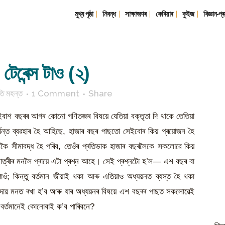
মুখ্য পৃষ্ঠা
নিবন্ধ
সাক্ষাৎকাৰ
কেৰিয়াৰ
কুইজ
বিজ্ঞান-প্ৰ
টেৰেন্স টাও (২)
ি মহন্ত
1 Comment
Share
বাশ বছৰৰ আগৰ কোনো গণিতজ্ঞৰ বিষয়ে যেতিয়া বক্তৃতা দি থাকে তেতিয়া
্যন্ত ব্যৱহাৰ হৈ আহিছে, হাজাৰ বছৰ পাছতো সেইবোৰ কিয় প্ৰয়োজন হৈ
েকৈ সীমাবদ্ধ হৈ পৰিব, তেওঁৰ প্ৰতিভাক হাজাৰ বছৰলৈকে সকলোৱে কিয়
ছাত্ৰীৰ মনলৈ প্ৰায়ে এটা প্ৰশ্ন আহে। সেই প্ৰশ্নটো হ’ল— এশ বছৰ বা
ঁ; কিন্তু বৰ্তমান জীয়াই থকা আৰু এতিয়াও অধ্যয়নত ব্যস্ত হৈ থকা
 সদায় মনত ৰখা হ’ব আৰু যাৰ অধ্যয়নৰ বিষয়ে এশ বছৰৰ পাছত সকলোৱেই
 বৰ্তমানেই কোনোবাই ক’ব পাৰিবনে?