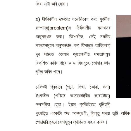
কিবা এটা কৰি যোৱা।
৫)
দীৰ্ঘকালীন দক্ষতাত মনোনিবেশ কৰা; যুগমীয়া
সম্পাদ্য(problem)ৰ দীৰ্ঘকালীন সমাধানৰ
অনুসন্ধান কৰা। বিশেষকৈ, সেই নমনীয়
দক্ষতাসমূহৰ অনুসন্ধান কৰা যিসমূহে আহিবলগা
দূৰ সময়ত তোমাৰ প্ৰয়োজনীয় দক্ষতাসমূহ
বিকশিত কৰিব পাৰে আৰু যিসমূহে তোমাৰ জ্ঞান
বৃদ্ধি কৰিব পাৰে।
চাৰিওটা প্ৰকাৰে (পঢ়া, লিখা, কোৱা, শুনা)
ইংৰাজীত (গণিতৰ আন্তঃৰাষ্ট্ৰীয় ভাষাটোত)
সলসলীয়া হোৱা। ইয়াৰ প্ৰতিটোতে বুনিয়াদী
বুৎপত্তি একোটা শুভ আৰম্ভণী, কিন্তু সদায় তুমি অধিক
পেছাদাৰীত্বৰে যোগসূত্ৰ স্থাপনত সহায় কৰিব।