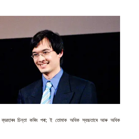
 ব্যৱহাৰৰ চিন্তা কৰিব পৰা; ই তোমাক অধিক স্বচ্চতাৰে আৰু অধিক