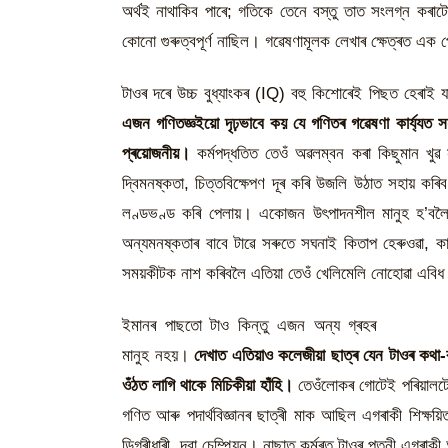
অৰ্থই নাথাকিব পাৰে; গতিকে তেনে বস্তু তাত সংলগ্ন কৰ
কোনো গুৰুত্বপূৰ্ণ নাছিল। গৱেষণামূলক লেখাৰ ক্ষেত্ৰত এক প
টাওৰ দৰে উচ্চ বুধ্যাংকৰ (IQ) বহু কিশোৰেই পিছত হেৰাই 
এজন গণিতজ্ঞইয়ো দৃঢ়ভাবে কয় যে গণিতৰ গৱেষণা কাৰ্য্যত 
প্ৰয়োজনীয়।
কৰ্মপদ্ধতিত তেওঁ অৱলম্বন কৰা কিছুমান খুৱ স
দ্বিমনষ্কতা, চিত্তবিক্ষেপণ দূৰ কৰি উজলি উঠাত সহায় কৰ
লণ্ডভণ্ড কৰি পেলায়। একোজন উৎপাদনশীল মানুহ হ’বলৈ স
অন্যমনষ্কতাৰ বাবে টাৱে সৰুতে সঘনাই কিতাপ হেৰুওৱা, ক
সময়কীটক নাশ কৰিবলৈ এতিয়া তেওঁ খেলিমেলি নোহোৱা এবিধ
ইমানৰ পাছতো টাও কিন্তু এজন অন্য গ্ৰহৰ
মানুহ নহয়।
দেখাত এতিয়াও কলেজীয়া ছাত্ৰ যেন টাওৰ কথা-ব
ওঁঠত লাগি থাকে মিচিকীয়া হাঁহি।
তেওঁলোকৰ গোটেই পৰিয়ালটো
গণিত আৰু পদাৰ্থবিজ্ঞানৰ ছাত্ৰী মাক আছিল এগৰাকী শিক
ডিগ্ৰীধাৰী, দবা চেম্পিয়ন। নাছাত কৰ্মৰত টাওৰ পত্নী এগৰাক